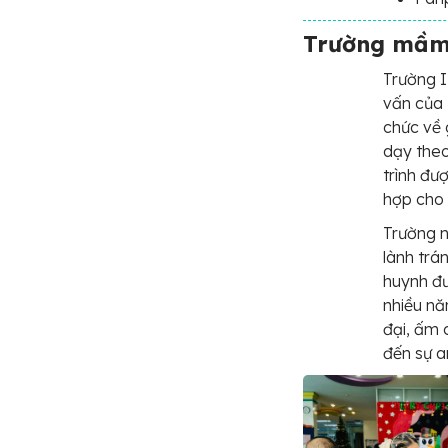
Trường mầm 
Trường I
vấn của 
chức về 
dạy the
trình đư
hợp cho 
Trường n
lành trá
huynh đư
nhiều nă
đại, ấm c
đến sự an