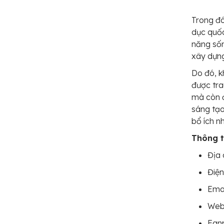
Trong đó
dục quốc
năng sốn
xây dựng
Do đó, k
được tra
mà còn đ
sáng tạo
bổ ích nh
Thông ti
Địa 
Điện
Emai
Webs
Fan