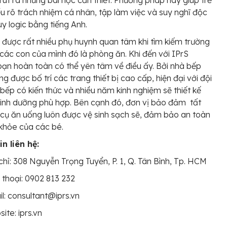
rút ra những bài học cần thiết. Phương pháp này giúp trẻ
hiểu rõ trách nhiệm cá nhân, tập làm việc và suy nghĩ độc
uy logic bằng tiếng Anh.
 được rất nhiều phụ huynh quan tâm khi tìm kiếm trường
các con của mình đó là phòng ăn. Khi đến với IPrS
bạn hoàn toàn có thể yên tâm về điều ấy. Bởi nhà bếp
ng được bố trí các trang thiết bị cao cấp, hiện đại với đội
bếp có kiến thức và nhiều năm kinh nghiệm sẽ thiết kế
inh dưỡng phù hợp. Bên cạnh đó, đơn vị bảo đảm tất
cụ ăn uống luôn được vệ sinh sạch sẽ, đảm bảo an toàn
khỏe của các bé.
n liên hệ:
chỉ: 308 Nguyễn Trọng Tuyển, P. 1, Q. Tân Bình, Tp. HCM
 thoại: 0902 813 232
l: consultant@iprs.vn
ite: iprs.vn