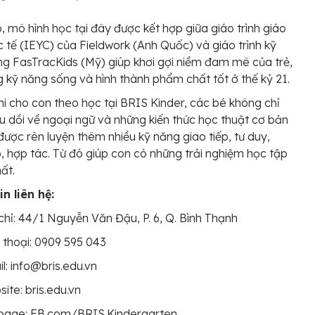
, mô hình học tại đây được kết hợp giữa giáo trình giáo
 tế (IEYC) của Fieldwork (Anh Quốc) và giáo trình kỹ
g FasTracKids (Mỹ) giúp khơi gợi niềm đam mê của trẻ,
 kỹ năng sống và hình thành phẩm chất tốt ở thế kỷ 21.
hi cho con theo học tại BRIS Kinder, các bé không chỉ
u dồi về ngoại ngữ và những kiến thức học thuật cơ bản
ược rèn luyện thêm nhiều kỹ năng giao tiếp, tư duy,
, hợp tác. Từ đó giúp con có những trải nghiệm học tập
ất.
n liên hệ:
chỉ: 44/1 Nguyễn Văn Đậu, P. 6, Q. Bình Thạnh
 thoại: 0909 595 043
l: info@bris.edu.vn
ite: bris.edu.vn
page: FB.com/BRIS.Kindergarten