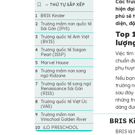
Các trư
THỨ TỰ SẮP XẾP
hiện đạ
BRIS Kinder
phú sẽ 
diện, đặ
Trường mầm non quốc tế
Sài Gòn (IPrS)
Top 
Trường quốc tế Anh Việt
lượn
(BVIS)
Trường quốc tế Saigon
Việc tìm
Pearl (ISSP)
chuẩn đa
Marvel House
phụ huyn
Trường mầm non song
ngữ Kidzone
Nếu bạn 
Trường quốc tế song ngữ
trường n
Renaissance Sài Gòn
sau đây.
(RISS)
những tr
Trường quốc tế Việt Úc
(VAS)
dàng đưa
Trường mầm non
Vinschool Golden River
BRIS K
iLO PRESCHOOL
BRIS là 