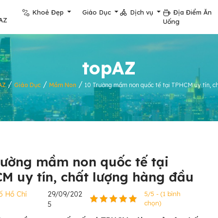
Khoẻ Đẹp
Giáo Dục
Dịch vụ
Địa Điểm Ăn
AZ
Uống
topAZ
/
/
/
AZ
Giáo Dục
Mầm Non
10 Trường mầm non quốc tế tại TPHCM uy tín, c
rường mầm non quốc tế tại
M uy tín, chất lượng hàng đầu
ố Hồ Chí
29/09/202
5/5 - (1 bình
chọn)
5