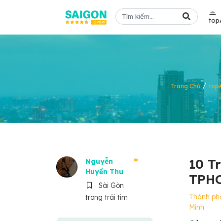
top
/
Trang Chủ
top
10 T
Nguyễn
Huyền Thu
TPHC
Sài Gòn
Thành ph
trong trái tim
Minh