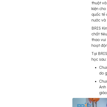
thuật và
kiện cho
quốc tế 
nước và t
BRIS Kin
chất tiê
thao vui
hoạt độn
Tại BRIS
học sau:
Chươ
do g
Chươ
Anh 
giáo