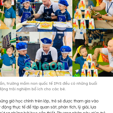
uần, trường mầm non quốc tế IPrS đều có những buổi
động trải nghiệm bổ ích cho các bé.
ững giờ học chính trên lớp, trẻ sẽ được tham gia vào
động thực tế để tập quan sát, phân tích, lý giải, lựa