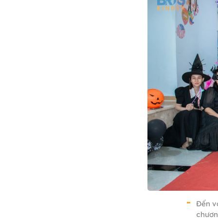
Đến v
chươn