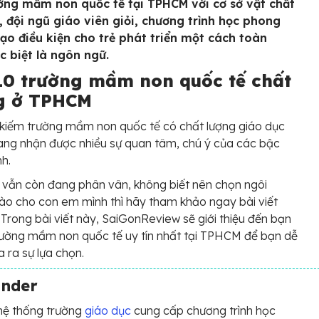
ờng mầm non quốc tế tại TPHCM với cơ sở vật chất
i, đội ngũ giáo viên giỏi, chương trình học phong
tạo điều kiện cho trẻ phát triển một cách toàn
c biệt là ngôn ngữ.
10 trường mầm non quốc tế chất
g ở TPHCM
 kiếm trường mầm non quốc tế có chất lượng giáo dục
ng nhận được nhiều sự quan tâm, chú ý của các bậc
h.
vẫn còn đang phân vân, không biết nên chọn ngôi
ào cho con em mình thì hãy tham khảo ngay bài viết
 Trong bài viết này, SaiGonReview sẽ giới thiệu đến bạn
ường mầm non quốc tế uy tín nhất tại TPHCM để bạn dễ
 ra sự lựa chọn.
inder
hệ thống trường
giáo dục
cung cấp chương trình học