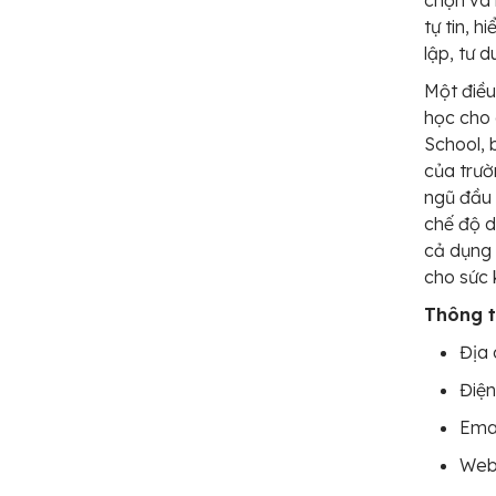
chọn và 
tự tin, 
lập, tư d
Một điều
học cho 
School, 
của trườ
ngũ đầu 
chế độ d
cả dụng 
cho sức 
Thông ti
Địa 
Điện
Emai
Webs