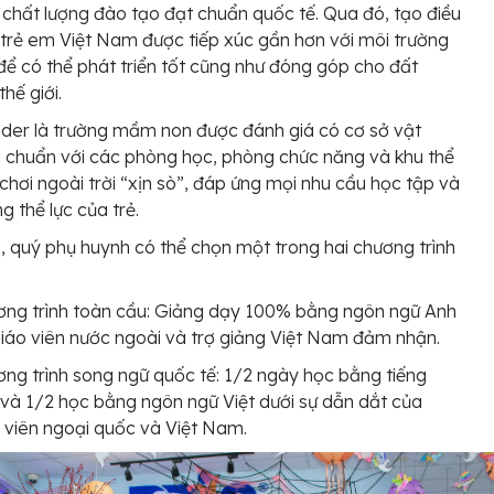
 chất lượng đào tạo đạt chuẩn quốc tế. Qua đó, tạo điều
 trẻ em Việt Nam được tiếp xúc gần hơn với môi trường
để có thể phát triển tốt cũng như đóng góp cho đất
hế giới.
der là trường mầm non được đánh giá có cơ sở vật
u chuẩn với các phòng học, phòng chức năng và khu thể
 chơi ngoài trời “xịn sò”, đáp ứng mọi nhu cầu học tập và
g thể lực của trẻ.
, quý phụ huynh có thể chọn một trong hai chương trình
ng trình toàn cầu: Giảng dạy 100% bằng ngôn ngữ Anh
iáo viên nước ngoài và trợ giảng Việt Nam đảm nhận.
ng trình song ngữ quốc tế: 1/2 ngày học bằng tiếng
và 1/2 học bằng ngôn ngữ Việt dưới sự dẫn dắt của
 viên ngoại quốc và Việt Nam.