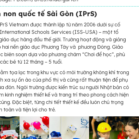
non quốc tế Sài Gòn (IPrS)
PrS Vietnam được thành lập từ năm 2006 dưới sự cố
International Schools Services (ISS-USA) – một tổ
giáo dục hàng đầu thế giới. Trường hoạt động và giảng
o hai nền giáo dục Phương Tây và phương Đông. Giáo
ợc biên soạn dựa vào phương châm “Chơi để học”, phù
các bé từ 12 tháng – 5 tuổi.
ằm tọa lạc trong khu vực có môi trường không khí trong
nh xa sự ồn ào của phố thị và cũng rất thuận tiện để phụ
a đón. Ngôi trường được kiến trúc sư người Nhật bản có
m kinh nghiệm thiết kế và trang trí theo phong cách hiện
úng. Đặc biệt, từng chi tiết thiết kế đều luôn chú trọng
 toàn và tiện lợi cho trẻ.