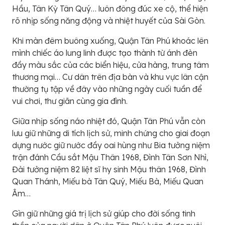
Hầu, Tân Kỳ Tân Quý… luôn đông đúc xe cộ, thể hiện
rõ nhịp sống năng động và nhiệt huyết của Sài Gòn.
Khi màn đêm buông xuống, Quận Tân Phú khoác lên
mình chiếc áo lung linh được tạo thành từ ánh đèn
đầy màu sắc của các biển hiệu, cửa hàng, trung tâm
thương mại… Cư dân trên địa bàn và khu vực lân cận
thường tụ tập về đây vào những ngày cuối tuần để
vui chơi, thư giãn cùng gia đình.
Giữa nhịp sống náo nhiệt đó, Quận Tân Phú vẫn còn
lưu giữ những di tích lịch sử, minh chứng cho giai đoạn
dựng nước giữ nước đầy oai hùng như Bia tưởng niệm
trận đánh Cầu sắt Mậu Thân 1968, Đình Tân Sơn Nhì,
Đài tưởng niệm 82 liệt sĩ hy sinh Mậu thân 1968, Đình
Quan Thánh, Miếu bà Tân Quý, Miếu Bà, Miếu Quan
Âm…
Gìn giữ những giá trị lịch sử giúp cho đời sống tinh