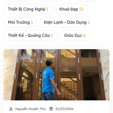
Thiết Bị Công Nghệ
1
Khoẻ Đẹp
21
Môi Trường
1
Điện Lạnh - Dân Dụng
1
Thiết Kế - Quảng Cáo
1
Giáo Dục
6
Nguyễn Huyền Thu
31/07/2026