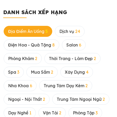
DANH SÁCH XẾP HẠNG
Địa Điểm Ăn Uống
5
Dịch vụ
24
Điện Hoa - Quà Tặng
8
Salon
6
Phòng Khám
2
Thời Trang - Làm Đẹp
2
Spa
3
Mua Sắm
2
Xây Dựng
4
Nha Khoa
6
Trung Tâm Dạy Kèm
2
Ngoại - Nội Thất
2
Trung Tâm Ngoại Ngữ
2
Dạy Nghề
1
Vận Tải
2
Phòng Tập
3