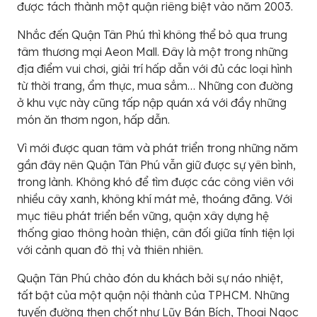
được tách thành một quận riêng biệt vào năm 2003.
Nhắc đến Quận Tân Phú thì không thể bỏ qua trung
tâm thương mại Aeon Mall. Đây là một trong những
địa điểm vui chơi, giải trí hấp dẫn với đủ các loại hình
từ thời trang, ẩm thực, mua sắm… Những con đường
ở khu vực này cũng tấp nập quán xá với đầy những
món ăn thơm ngon, hấp dẫn.
Vì mới được quan tâm và phát triển trong những năm
gần đây nên Quận Tân Phú vẫn giữ được sự yên bình,
trong lành. Không khó để tìm được các công viên với
nhiều cây xanh, không khí mát mẻ, thoáng đãng. Với
mục tiêu phát triển bền vững, quận xây dựng hệ
thống giao thông hoàn thiện, cân đối giữa tính tiện lợi
với cảnh quan đô thị và thiên nhiên.
Quận Tân Phú chào đón du khách bởi sự náo nhiệt,
tất bật của một quận nội thành của TPHCM. Những
tuyến đường then chốt như Lũy Bán Bích, Thoại Ngọc