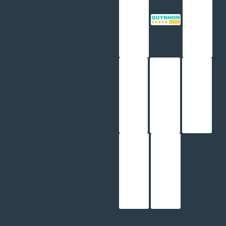
© Bản quyền 2026
SaiGonReview.vn