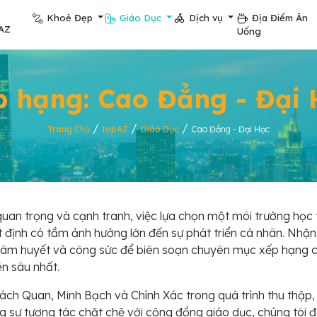
Khoẻ Đẹp
Giáo Dục
Dịch vụ
Địa Điểm Ăn
AZ
Uống
p hạng: Cao Đẳng - Đại 
/
/
/
Trang Chủ
topAZ
Giáo Dục
Cao Đẳng - Đại Học
quan trọng và cạnh tranh, việc lựa chọn một môi trường học
t định có tầm ảnh hưởng lớn đến sự phát triển cá nhân. Nhậ
 tâm huyết và công sức để biên soạn chuyên mục xếp hạng 
n sâu nhất.
ách Quan, Minh Bạch và Chính Xác trong quá trình thu thập, p
sự tương tác chặt chẽ với cộng đồng giáo dục, chúng tôi đ