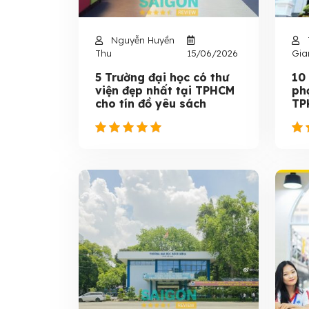
Nguyễn Huyền
Thu
15/06/2026
Gia
5 Trường đại học có thư
10
viện đẹp nhất tại TPHCM
ph
cho tín đồ yêu sách
TP