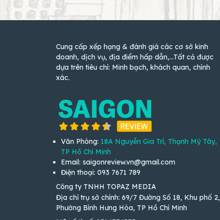
Cung cấp xếp hạng & đánh giá các cơ sở kinh
doanh, dịch vụ, địa điểm hấp dẫn,...Tất cả được
dựa trên tiêu chí: Minh bạch, khách quan, chính
xác.
Văn Phòng:
18A Nguyễn Gia Trí, Thạnh Mỹ Tây,
TP Hồ Chí Minh
Email: saigonreview.vn@gmail.com
Điện thoại: 093 7671 789
Công ty TNHH TOPAZ MEDIA
Địa chỉ trụ sở chính: 69/7 Đường Số 18, Khu phố 2,
Phường Bình Hưng Hòa, TP Hồ Chí Minh