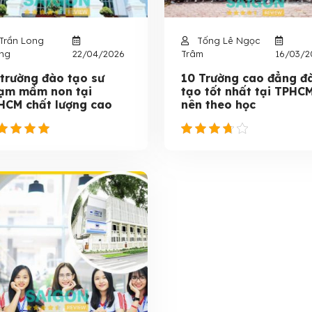
Trần Long
Tống Lê Ngọc
ng
22/04/2026
Trâm
16/03/2
 trường đào tạo sư
10 Trường cao đẳng đ
ạm mầm non tại
tạo tốt nhất tại TPHCM
HCM chất lượng cao
nên theo học