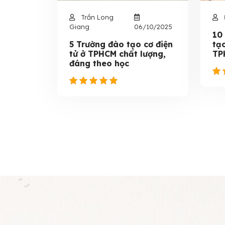
Trần Long
Giang
06/10/2025
10
5 Trường đào tạo cơ điện
tạ
tử ở TPHCM chất lượng,
TP
đáng theo học