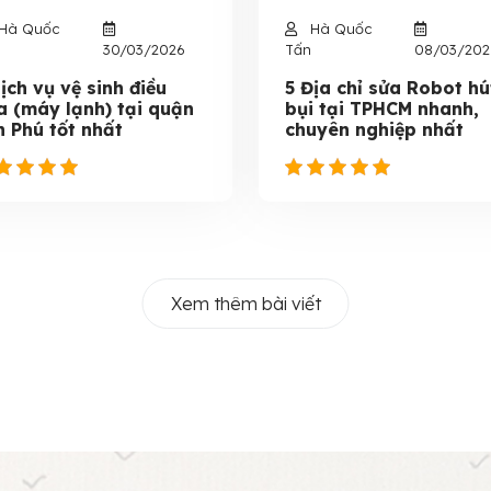
Hà Quốc
Hà Quốc
30/03/2026
Tấn
08/03/202
ịch vụ vệ sinh điều
5 Địa chỉ sửa Robot hú
a (máy lạnh) tại quận
bụi tại TPHCM nhanh,
n Phú tốt nhất
chuyên nghiệp nhất
Xem thêm bài viết