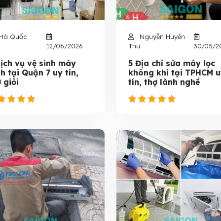
Hà Quốc
Nguyễn Huyền
12/06/2026
Thu
30/05/2
Dịch vụ vệ sinh máy
5 Địa chỉ sửa máy lọc
h tại Quận 7 uy tín,
không khí tại TPHCM 
 giỏi
tín, thợ lành nghề