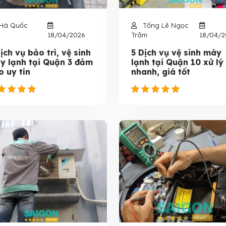
Hà Quốc
Tống Lê Ngọc
18/04/2026
Trâm
18/04/2
ịch vụ bảo trì, vệ sinh
5 Dịch vụ vệ sinh máy
y lạnh tại Quận 3 đảm
lạnh tại Quận 10 xử lý
o uy tín
nhanh, giá tốt