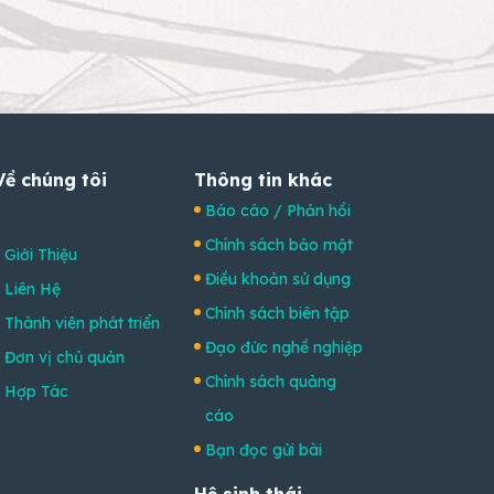
Về chúng tôi
Thông tin khác
Báo cáo / Phản hồi
Chính sách bảo mật
Giới Thiệu
Điều khoản sử dụng
Liên Hệ
Chính sách biên tập
Thành viên phát triển
Đạo đức nghề nghiệp
Đơn vị chủ quản
Chính sách quảng
Hợp Tác
cáo
Bạn đọc gửi bài
Hệ sinh thái