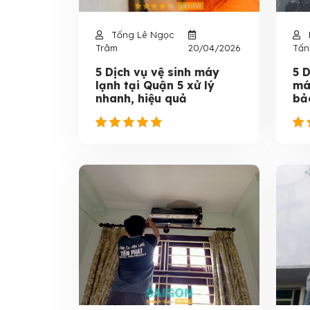
Tống Lê Ngọc
Trâm
20/04/2026
Tấn
5 Dịch vụ vệ sinh máy
5 D
lạnh tại Quận 5 xử lý
má
nhanh, hiệu quả
bả