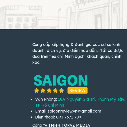
Cung cấp xếp hạng & đánh giá các cơ sở kinh
doanh, dịch vụ, địa điểm hấp dẫn,...Tất cả được
dựa trên tiêu chí: Minh bạch, khách quan, chính
xác.
Văn Phòng:
18A Nguyễn Gia Trí, Thạnh Mỹ Tây,
TP Hồ Chí Minh
Email: saigonreview.vn@gmail.com
Điện thoại: 093 7671 789
Công ty TNHH TOPAZ MEDIA