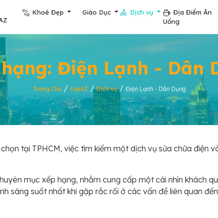
Khoẻ Đẹp
Giáo Dục
Dịch vụ
Địa Điểm Ăn
AZ
Uống
 hạng: Điện Lạnh - Dân 
/
/
/
Trang Chủ
topAZ
Dịch vụ
Điện Lạnh - Dân Dụng
 chọn tại TPHCM, việc tìm kiếm một dịch vụ sửa chữa điện v
chuyên mục xếp hạng, nhằm cung cấp một cái nhìn khách qu
nh sáng suốt nhất khi gặp rắc rối ở các vấn đề liên quan đế