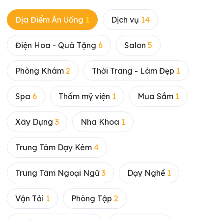
Địa Điểm Ăn Uống
1
Dịch vụ
14
Điện Hoa - Quà Tặng
6
Salon
5
Phòng Khám
2
Thời Trang - Làm Đẹp
1
Spa
6
Thẩm mỹ viện
1
Mua Sắm
1
Xây Dựng
3
Nha Khoa
1
Trung Tâm Dạy Kèm
4
Trung Tâm Ngoại Ngữ
3
Dạy Nghề
1
Vận Tải
1
Phòng Tập
2