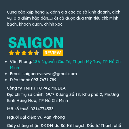
Cung cấp xếp hạng & đánh giá các cơ sở kinh doanh, dịch
vụ, địa điểm hấp dẫn,...Tất cả được dựa trên tiêu chí: Minh
bạch, khách quan, chính xác.
Văn Phòng:
18A Nguyễn Gia Trí, Thạnh Mỹ Tây, TP Hồ Chí
Minh
Email: saigonreview.vn@gmail.com
Điện thoại: 093 7671 789
Công ty TNHH TOPAZ MEDIA
Địa chỉ trụ sở chính: 69/7 Đường Số 18, Khu phố 2, Phường
Bình Hưng Hòa, TP Hồ Chí Minh
Mã số thuế: 0314774533
Người đại diện: Vũ Văn Phong
Giấy chứng nhận ĐKDN do Sở Kế hoạch Đầu tư Thành phố