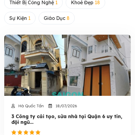
Thiết Bị Công Nghệ
1
Khoẻ Đẹp
18
Sự Kiện
1
Giáo Dục
8
Hà Quốc Tấn
18/07/2026
3 Công ty cải tạo, sửa nhà tại Quận 6 uy tín,
đội ngũ...