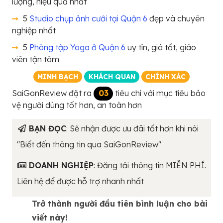
lượng, hiệu quả nhất
5
Studio chụp ảnh cưới tại Quận 6
đẹp và chuyên
nghiệp nhất
5
Phòng tập Yoga ở Quận 6
uy tín, giá tốt, giáo
viên tận tâm
MINH BẠCH
KHÁCH QUAN
CHÍNH XÁC
SaiGonReview đặt ra
03
tiêu chí với mục tiêu bảo
vệ người dùng tốt hơn, an toàn hơn
BẠN ĐỌC
: Sẽ nhận được ưu đãi tốt hơn khi nói
"Biết đến thông tin qua SaiGonReview"
DOANH NGHIỆP
: Đăng tải thông tin MIỄN PHÍ.
Liên hệ để được hỗ trợ nhanh nhất
Trở thành người đầu tiên bình luận cho bài
viết này!