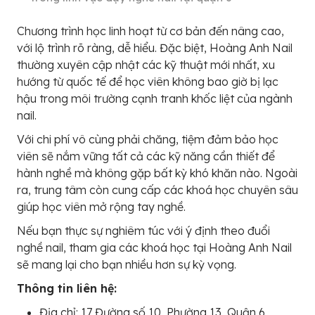
Chương trình học linh hoạt từ cơ bản đến nâng cao,
với lộ trình rõ ràng, dễ hiểu. Đặc biệt, Hoàng Anh Nail
thường xuyên cập nhật các kỹ thuật mới nhất, xu
hướng từ quốc tế để học viên không bao giờ bị lạc
hậu trong môi trường cạnh tranh khốc liệt của ngành
nail.
Với chi phí vô cùng phải chăng, tiệm đảm bảo học
viên sẽ nắm vững tất cả các kỹ năng cần thiết để
hành nghề mà không gặp bất kỳ khó khăn nào. Ngoài
ra, trung tâm còn cung cấp các khoá học chuyên sâu
giúp học viên mở rộng tay nghề.
Nếu bạn thực sự nghiêm túc với ý định theo đuổi
nghề nail, tham gia các khoá học tại Hoàng Anh Nail
sẽ mang lại cho bạn nhiều hơn sự kỳ vọng.
Thông tin liên hệ:
Địa chỉ: 17 Đường số 10, Phường 13, Quận 6