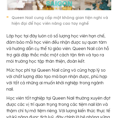
Queen Nail cung cấp một không gian tiện nghi và
hiện đại để học viên nâng cao tay nghề
Lớp học tại đây luôn có số lượng học viên hạn chế,
đảm bảo mỗi học viên đều nhận được sự quan tâm
và hướng dẫn cụ thể từ giáo viên. Queen Nail còn hỗ
trợ giải đáp thắc mắc một cách tận tình và tạo ra
môi trường học tập thân thiện, đoàn kết.
Mức học phí tại Queen Nail cũng vô cùng hợp lý so
với chất lượng đào tạo mà bạn nhận được, phù hợp
với tất cả những ai muốn khởi nghiệp trong ngành
nail.
Học viên tốt nghiệp tại Queen Nail thường xuyên đạt
được các vị trí quan trọng trong các tiệm nail lớn và
thậm chí tự mở tiệm riêng. Với lượng kiến thức thực tế
và kỹ năng được tích luỹ, đây chính là bệ phóng vững