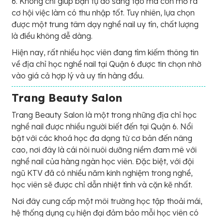
6. Không chỉ giúp bạn tự do sáng tạo mà còn mở ra
cơ hội việc làm có thu nhập tốt. Tuy nhiên, lựa chọn
được một trung tâm dạy nghề nail uy tín, chất lượng
là điều không dễ dàng.
Hiện nay, rất nhiều học viên đang tìm kiếm thông tin
về địa chỉ học nghề nail tại Quận 6 được tin chọn nhờ
vào giá cả hợp lý và uy tín hàng đầu.
Trang Beauty Salon
Trang Beauty Salon là một trong những địa chỉ học
nghề nail được nhiều người biết đến tại Quận 6. Nổi
bật với các khoá học đa dạng từ cơ bản đến nâng
cao, nơi đây là cái nôi nuôi dưỡng niềm đam mê với
nghề nail của hàng ngàn học viên. Đặc biệt, với đội
ngũ KTV đã có nhiều năm kinh nghiệm trong nghề,
học viên sẽ được chỉ dẫn nhiệt tình và cặn kẽ nhất.
Nơi đây cung cấp một môi trường học tập thoải mái,
hệ thống dụng cụ hiện đại đảm bảo mỗi học viên có