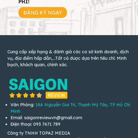
PHÍ!
ĐĂNG KÝ NGAY
Cung cấp xếp hạng & đánh giá các cơ sở kinh doanh, dịch
vụ, địa điểm hấp dẫn,...Tất cả được dựa trên tiêu chí: Minh
bạch, khách quan, chính xác.
Văn Phòng:
18A Nguyễn Gia Trí, Thạnh Mỹ Tây, TP Hồ Chí
Minh
Email: saigonreview.vn@gmail.com
Điện thoại: 093 7671 789
Công ty TNHH TOPAZ MEDIA