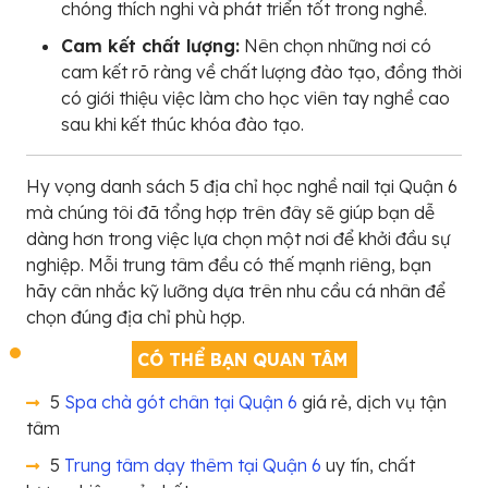
chóng thích nghi và phát triển tốt trong nghề.
Cam kết chất lượng:
Nên chọn những nơi có
cam kết rõ ràng về chất lượng đào tạo, đồng thời
có giới thiệu việc làm cho học viên tay nghề cao
sau khi kết thúc khóa đào tạo.
Hy vọng danh sách 5 địa chỉ học nghề nail tại Quận 6
mà chúng tôi đã tổng hợp trên đây sẽ giúp bạn dễ
dàng hơn trong việc lựa chọn một nơi để khởi đầu sự
nghiệp. Mỗi trung tâm đều có thế mạnh riêng, bạn
hãy cân nhắc kỹ lưỡng dựa trên nhu cầu cá nhân để
chọn đúng địa chỉ phù hợp.
CÓ THỂ BẠN QUAN TÂM
5
Spa chà gót chân tại Quận 6
giá rẻ, dịch vụ tận
tâm
5
Trung tâm dạy thêm tại Quận 6
uy tín, chất