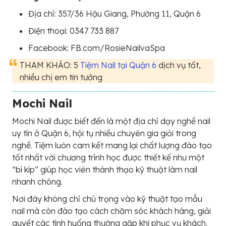
Địa chỉ: 357/36 Hậu Giang, Phường 11, Quận 6
Điện thoại: 0347 733 887
Facebook: FB.com/RosieNailvaSpa
THAM KHẢO: 5
Tiệm Nail tại Quận 6
dịch vụ tốt,
nhiều chị em tin tưởng
Mochi Nail
Mochi Nail được biết đến là một địa chỉ dạy nghề nail
uy tín ở Quận 6, hội tụ nhiều chuyên gia giỏi trong
nghề. Tiệm luôn cam kết mang lại chất lượng đào tạo
tốt nhất với chương trình học được thiết kế như một
“bí kíp” giúp học viên thành thạo kỹ thuật làm nail
nhanh chóng.
Nơi đây không chỉ chú trọng vào kỹ thuật tạo mẫu
nail mà còn đào tạo cách chăm sóc khách hàng, giải
quyết các tình huống thường gặp khi phục vụ khách,