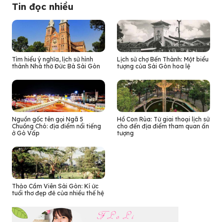
Tin đọc nhiều
Tìm hiểu ý nghĩa, lịch sử hình
Lịch sử chợ Bến Thành: Một biểu
thành Nhà thờ Đức Bà Sài Gòn
tượng của Sài Gòn hoa lệ
Nguồn gốc tên gọi Ngã 5
Hồ Con Rùa: Từ giai thoại lịch sử
Chuồng Chó: địa điểm nổi tiếng
cho đến địa điểm tham quan ấn
ở Gò Vấp
tượng
Thảo Cầm Viên Sài Gòn: Kí ức
tuổi thơ đẹp đẽ của nhiều thế hệ