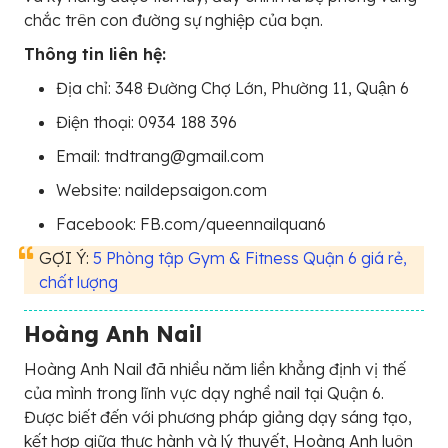
chắc trên con đường sự nghiệp của bạn.
Thông tin liên hệ:
Địa chỉ: 348 Đường Chợ Lớn, Phường 11, Quận 6
Điện thoại: 0934 188 396
Email: tndtrang@gmail.com
Website: naildepsaigon.com
Facebook: FB.com/queennailquan6
GỢI Ý:
5 Phòng tập Gym & Fitness Quận 6 giá rẻ,
chất lượng
Hoàng Anh Nail
Hoàng Anh Nail đã nhiều năm liền khẳng định vị thế
của mình trong lĩnh vực dạy nghề nail tại Quận 6.
Được biết đến với phương pháp giảng dạy sáng tạo,
kết hợp giữa thực hành và lý thuyết, Hoàng Anh luôn