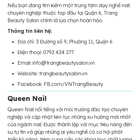
Nếu bạn đang tìm kiếm một trung tâm dạy nghề nail
chuyên nghiệp thuộc top đầu tại Quận 6, Trang
Beauty Salon chính là lựa chọn hoàn hảo.
Thông tin liên hệ:
Địa chỉ: 3 Đường số 9, Phường 11, Quận 6
Điện thoại: 0792 424 277
Email: info@trangbeautysalon.vn
Website: trangbeautysalon.vn
Facebook: FB.com/VNTrangBeauty
Queen Nail
Queen Nail nổi tiếng với môi trường đào tạo chuyên
nghiệp và cập nhật liên tục những xu hướng mới nhất
của ngành nail. Được thành lập với mục tiêu nang đến
sự tự tin và giúp những ai yêu nghề có cơ hội phát
triển kỹ năng, tiệm cung cấp các khóa học chất lượng