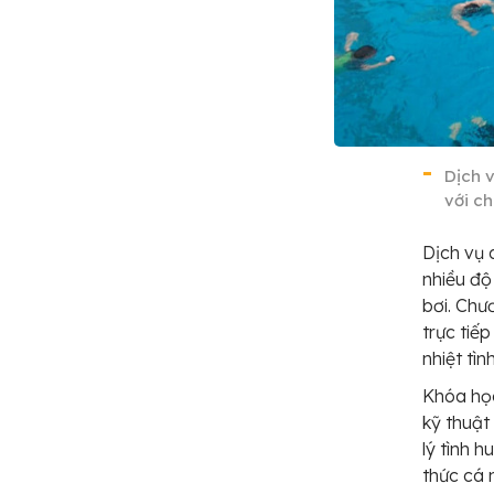
Dịch 
với c
Dịch vụ 
nhiều độ 
bơi. Chư
trực tiế
nhiệt tì
Khóa họ
kỹ thuật
lý tình 
thức cá 