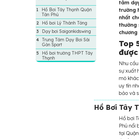
tâm dạy
Hồ Bơi Tây Thạnh Quận
trường 
Tân Phú
nhất ch
Hồ bơi Lý Thánh Tông
thường 
Dạy bơi Saigonkidswing
chương 
Trung Tâm Dạy Bơi Sài
Top 
Gòn Sport
được
Hồ bơi trường THPT Tây
Thạnh
Nhu cầu 
sự xuất 
mô khác 
uy tín n
bảo và s
Hồ Bơi Tây 
Hồ bơi T
Phú nổi 
tại Quận