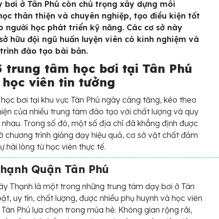
 bơi ở Tân Phú còn chú trọng xây dựng môi
học thân thiện và chuyên nghiệp, tạo điều kiện tốt
o người học phát triển kỹ năng. Các cơ sở này
sở hữu đội ngũ huấn luyện viên có kinh nghiệm và
trình đào tạo bài bản.
5 trung tâm học bơi tại Tân Phú
 học viên tin tưởng
học bơi tại khu vực Tân Phú ngày càng tăng, kéo theo
hiện của nhiều trung tâm đào tạo với chất lượng và quy
nhau. Trong số đó, một số địa chỉ đã khẳng định được
hờ chương trình giảng dạy hiệu quả, cơ sở vật chất đảm
ự hài lòng từ học viên thực tế.
Thạnh Quận Tân Phú
ây Thạnh là một trong những trung tâm dạy bơi ở Tân
bật, uy tín, chất lượng, được nhiều phụ huynh và học viên
 Tân Phú lựa chọn trong mùa hè. Không gian rộng rãi,