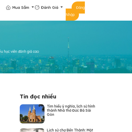
Mua Sắm
Đánh Giá
Đăng
Nhập
u học viên đánh giá cao
Tin đọc nhiều
Tìm hiểu ý nghĩa, lịch sử hình
thành Nhà thờ Đức Bà Sài
Gòn
Lịch sử chợ Bến Thành: Một