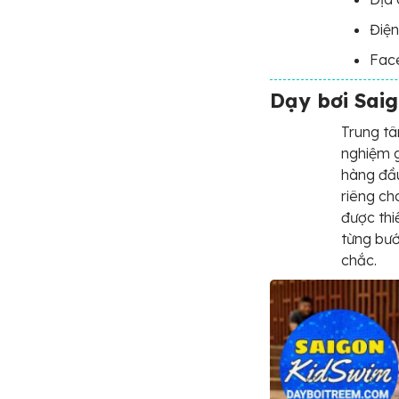
Điện
Fac
Dạy bơi Sai
Trung tâ
nghiệm g
hàng đầu
riêng ch
được thi
từng bướ
chắc.