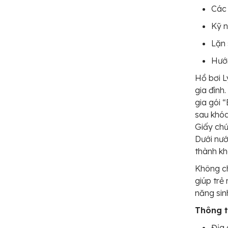
Các 
Kỹ n
Lặn 
Hướ
Hồ bơi L
gia đình.
gia gói 
sau khóa
Giấy chứ
Dưới nướ
thành kh
Không ch
giúp trẻ
năng sin
Thông ti
Địa 