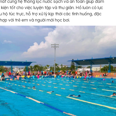
át cùng hệ thống lọc nước sạch và an toàn giúp đảm
 kiện tốt cho việc luyện tập và thư giãn. Hồ luôn có lực
 hộ túc trực, hỗ trợ xử lý kịp thời các tình huống, đặc
 hợp với trẻ em và người mới học bơi.