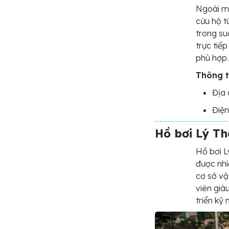
Ngoài mô
cứu hộ t
trong su
trực tiếp
phù hợp.
Thông ti
Địa 
Điện
Hồ bơi Lý T
Hồ bơi L
được nhi
cơ sở vậ
viên già
triển kỹ