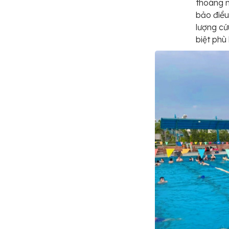
thoáng m
bảo điều
lượng cứu
biệt phù