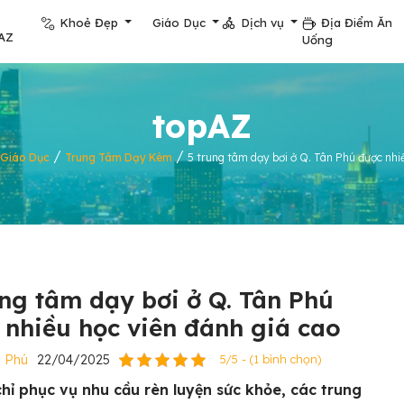
Khoẻ Đẹp
Giáo Dục
Dịch vụ
Địa Điểm Ăn
AZ
Uống
topAZ
/
/
Giáo Dục
Trung Tâm Dạy Kèm
5 trung tâm dạy bơi ở Q. Tân Phú được nhiề
ung tâm dạy bơi ở Q. Tân Phú
 nhiều học viên đánh giá cao
 Phú
22/04/2025
5/5 - (1 bình chọn)
hỉ phục vụ nhu cầu rèn luyện sức khỏe, các trung