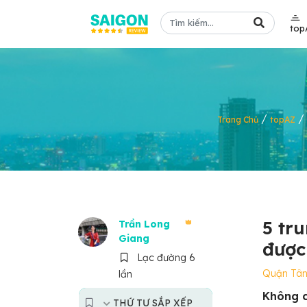
top
/
/
Trang Chủ
topAZ
5 tr
Trần Long
Giang
được
Lạc đường 6
Quận Tân
lần
Không c
THỨ TỰ SẮP XẾP