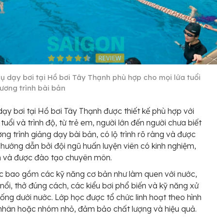
vụ dạy bơi tại Hồ bơi Tây Thạnh phù hợp cho mọi lứa tuổi
hương trình bài bản
dạy bơi tại Hồ bơi Tây Thạnh được thiết kế phù hợp với
tuổi và trình độ, từ trẻ em, người lớn đến người chưa biết
ơng trình giảng dạy bài bản, có lộ trình rõ ràng và được
p hướng dẫn bởi đội ngũ huấn luyện viên có kinh nghiệm,
nh và được đào tạo chuyên môn.
c bao gồm các kỹ năng cơ bản như làm quen với nước,
 nổi, thở đúng cách, các kiểu bơi phổ biến và kỹ năng xử
huống dưới nước. Lớp học được tổ chức linh hoạt theo hình
nhân hoặc nhóm nhỏ, đảm bảo chất lượng và hiệu quả.