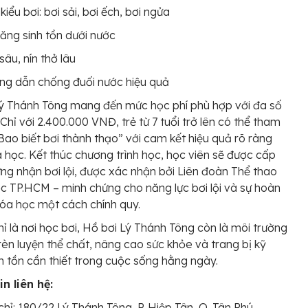
kiểu bơi: bơi sải, bơi ếch, bơi ngửa
ăng sinh tồn dưới nước
sâu, nín thở lâu
ng dẫn chống đuối nước hiệu quả
ý Thánh Tông mang đến mức học phí phù hợp với đa số
 Chỉ với 2.400.000 VNĐ, trẻ từ 7 tuổi trở lên có thể tham
“Bao biết bơi thành thạo” với cam kết hiệu quả rõ ràng
 học. Kết thúc chương trình học, học viên sẽ được cấp
ng nhận bơi lội, được xác nhận bởi Liên đoàn Thể thao
c TP.HCM – minh chứng cho năng lực bơi lội và sự hoàn
óa học một cách chính quy.
ỉ là nơi học bơi, Hồ bơi Lý Thánh Tông còn là môi trường
 rèn luyện thể chất, nâng cao sức khỏe và trang bị kỹ
h tồn cần thiết trong cuộc sống hằng ngày.
n liên hệ:
chỉ: 180/22 Lý Thánh Tông, P. Hiệp Tân, Q. Tân Phú