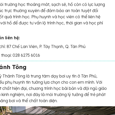
i trường học thoáng mát, sạch sẽ, hồ còn có lực lượng
úc trực thường xuyên để đảm bảo an toàn tuyệt đối
ốt quá trình học. Phụ huynh và học viên có thể liên hệ
 với hồ để được tư vấn lộ trình học, thời gian và học phí
n liên hệ:
chỉ: 87 Chế Lan Viên, P. Tây Thạnh, Q. Tân Phú
 thoại: 028 6275 6016
hánh Tông
ý Thánh Tông là trung tâm dạy bơi uy tín ở Tân Phú,
ều phụ huynh tin tưởng lựa chọn cho con em mình. Với
t chất hiện đại, chương trình học bài bản và đội ngũ giáo
u kinh nghiệm, nơi đây là môi trường lý tưởng để trẻ phát
 năng bơi và thể chất toàn diện.