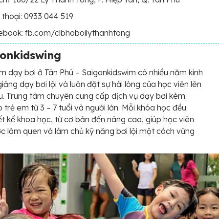
 thoại: 0933 044 519
ebook: fb.com/clbhoboilythanhtong
gonkidswing
m dạy bơi ở Tân Phú – Saigonkidswim có nhiều năm kinh
iảng dạy bơi lội và luôn đặt sự hài lòng của học viên lên
. Trung tâm chuyên cung cấp dịch vụ dạy bơi kèm
o trẻ em từ 3 – 7 tuổi và người lớn. Mỗi khóa học đều
ết kế khoa học, từ cơ bản đến nâng cao, giúp học viên
c làm quen và làm chủ kỹ năng bơi lội một cách vững