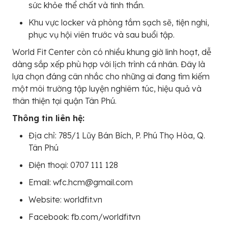
sức khỏe thể chất và tinh thần.
Khu vực locker và phòng tắm sạch sẽ, tiện nghi,
phục vụ hội viên trước và sau buổi tập.
World Fit Center còn có nhiều khung giờ linh hoạt, dễ
dàng sắp xếp phù hợp với lịch trình cá nhân. Đây là
lựa chọn đáng cân nhắc cho những ai đang tìm kiếm
một môi trường tập luyện nghiêm túc, hiệu quả và
thân thiện tại quận Tân Phú.
Thông tin liên hệ:
Địa chỉ: 785/1 Lũy Bán Bích, P. Phú Thọ Hòa, Q.
Tân Phú
Điện thoại: 0707 111 128
Email: wfc.hcm@gmail.com
Website: worldfit.vn
Facebook: fb.com/worldfitvn