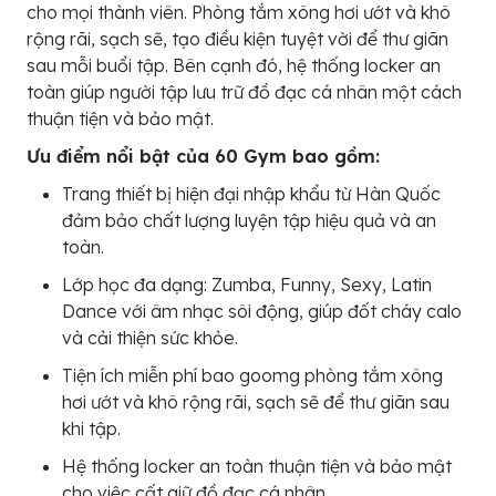
cho mọi thành viên. Phòng tắm xông hơi ướt và khô
rộng rãi, sạch sẽ, tạo điều kiện tuyệt vời để thư giãn
sau mỗi buổi tập. Bên cạnh đó, hệ thống locker an
toàn giúp người tập lưu trữ đồ đạc cá nhân một cách
thuận tiện và bảo mật.
Ưu điểm nổi bật của 60 Gym bao gồm:
Trang thiết bị hiện đại nhập khẩu từ Hàn Quốc
đảm bảo chất lượng luyện tập hiệu quả và an
toàn.
Lớp học đa dạng: Zumba, Funny, Sexy, Latin
Dance với âm nhạc sôi động, giúp đốt cháy calo
và cải thiện sức khỏe.
Tiện ích miễn phí bao goomg phòng tắm xông
hơi ướt và khô rộng rãi, sạch sẽ để thư giãn sau
khi tập.
Hệ thống locker an toàn thuận tiện và bảo mật
cho việc cất giữ đồ đạc cá nhân.