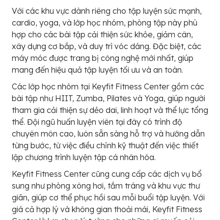
Với các khu vực dành riêng cho tập luyện sức mạnh,
cardio, yoga, và lớp học nhóm, phòng tập này phù
hợp cho các bài tập cải thiện sức khỏe, giảm cân,
xây dựng cơ bắp, và duy trì vóc dáng. Đặc biệt, các
máy móc được trang bị công nghệ mới nhất, giúp
mang đến hiệu quả tập luyện tối ưu và an toàn.
Các lớp học nhóm tại Keyfit Fitness Center gồm các
bài tập như HIIT, Zumba, Pilates và Yoga, giúp người
tham gia cải thiện sự dẻo dai, linh hoạt và thể lực tổng
thể. Đội ngũ huấn luyện viên tại đây có trình độ
chuyên môn cao, luôn sẵn sàng hỗ trợ và hướng dẫn
từng bước, từ việc điều chỉnh kỹ thuật đến việc thiết
lập chương trình luyện tập cá nhân hóa.
Keyfit Fitness Center cũng cung cấp các dịch vụ bổ
sung như phòng xông hơi, tắm tráng và khu vực thư
giãn, giúp cơ thể phục hồi sau mỗi buổi tập luyện. Với
giá cả hợp lý và không gian thoải mái, Keyfit Fitness