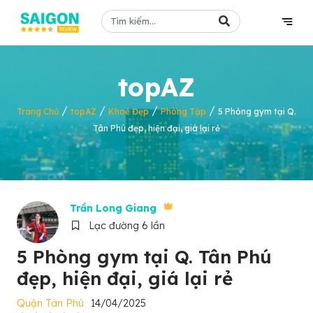
topAZ
/
/
/
/
Trang Chủ
topAZ
Khoẻ Đẹp
Phòng Tập
5 Phòng gym tại Q.
Tân Phú đẹp, hiện đại, giá lại rẻ
Trần Long Giang
Lạc đường 6 lần
5 Phòng gym tại Q. Tân Phú
đẹp, hiện đại, giá lại rẻ
Quận Tân Phú
14/04/2025