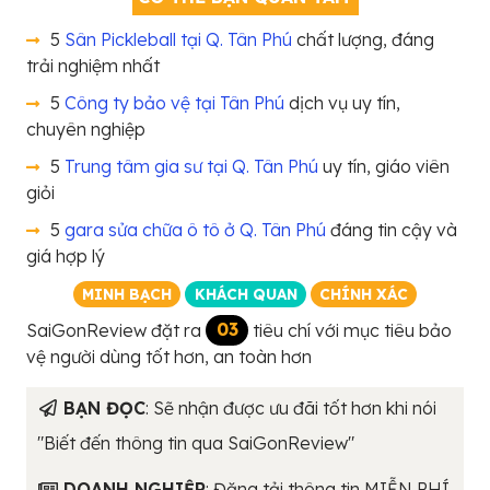
5
Sân Pickleball tại Q. Tân Phú
chất lượng, đáng
trải nghiệm nhất
5
Công ty bảo vệ tại Tân Phú
dịch vụ uy tín,
chuyên nghiệp
5
Trung tâm gia sư tại Q. Tân Phú
uy tín, giáo viên
giỏi
5
gara sửa chữa ô tô ở Q. Tân Phú
đáng tin cậy và
giá hợp lý
MINH BẠCH
KHÁCH QUAN
CHÍNH XÁC
SaiGonReview đặt ra
03
tiêu chí với mục tiêu bảo
vệ người dùng tốt hơn, an toàn hơn
BẠN ĐỌC
: Sẽ nhận được ưu đãi tốt hơn khi nói
"Biết đến thông tin qua SaiGonReview"
DOANH NGHIỆP
: Đăng tải thông tin MIỄN PHÍ.