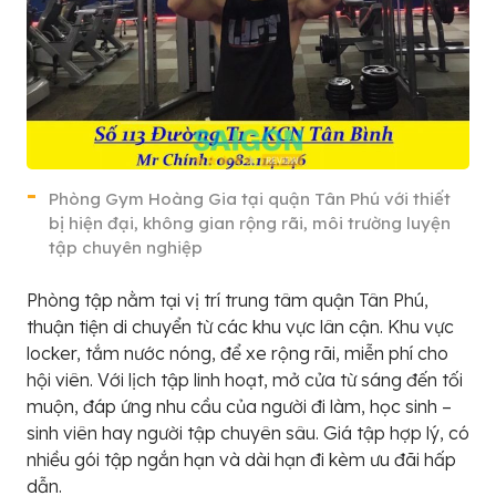
Phòng Gym Hoàng Gia tại quận Tân Phú với thiết
bị hiện đại, không gian rộng rãi, môi trường luyện
tập chuyên nghiệp
Phòng tập nằm tại vị trí trung tâm quận Tân Phú,
thuận tiện di chuyển từ các khu vực lân cận. Khu vực
locker, tắm nước nóng, để xe rộng rãi, miễn phí cho
hội viên. Với lịch tập linh hoạt, mở cửa từ sáng đến tối
muộn, đáp ứng nhu cầu của người đi làm, học sinh –
sinh viên hay người tập chuyên sâu. Giá tập hợp lý, có
nhiều gói tập ngắn hạn và dài hạn đi kèm ưu đãi hấp
dẫn.