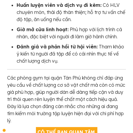
Huấn luyện viên và dịch vụ đi kèm:
Có HLV
chuyên môn, thái độ thân thiện; hỗ trợ tư vấn chế
độ tập, ăn uống nếu cần.
Giờ mở cửa linh hoạt:
Phù hợp với lịch trình cá
nhân, đặc biệt với người đi làm giờ hành chính.
Đánh giá và phản hồi từ hội viên:
Tham khảo
ý kiến từ người đã tập để có cái nhìn thực tế về
chất lượng dịch vụ.
Các phòng gym tại quận Tân Phú không chỉ đáp ứng
yêu cầu về chất lượng cơ sở vật chất mà còn có mức
giá phù hợp, giúp người dân dễ dàng tiếp cận và duy
trì thói quen rèn luyện thể chất một cách hiệu quả.
Đây là lựa chọn đáng cân nhắc cho những ai đang
tìm kiếm môi trường tập luyện hiện đại với chi phí hợp
lý.
CÓ THỂ BẠN QUAN TÂM