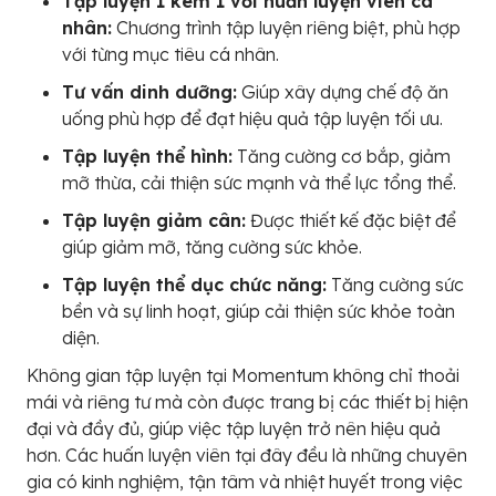
Tập luyện 1 kèm 1 với huấn luyện viên cá
nhân:
Chương trình tập luyện riêng biệt, phù hợp
với từng mục tiêu cá nhân.
Tư vấn dinh dưỡng:
Giúp xây dựng chế độ ăn
uống phù hợp để đạt hiệu quả tập luyện tối ưu.
Tập luyện thể hình:
Tăng cường cơ bắp, giảm
mỡ thừa, cải thiện sức mạnh và thể lực tổng thể.
Tập luyện giảm cân:
Được thiết kế đặc biệt để
giúp giảm mỡ, tăng cường sức khỏe.
Tập luyện thể dục chức năng:
Tăng cường sức
bền và sự linh hoạt, giúp cải thiện sức khỏe toàn
diện.
Không gian tập luyện tại Momentum không chỉ thoải
mái và riêng tư mà còn được trang bị các thiết bị hiện
đại và đầy đủ, giúp việc tập luyện trở nên hiệu quả
hơn. Các huấn luyện viên tại đây đều là những chuyên
gia có kinh nghiệm, tận tâm và nhiệt huyết trong việc