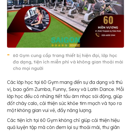
60 Gym cung cấp trang thiết bị hiện đại, lớp học
đa dạng, tiện ích miễn phí và không gian thoải mái
cho mọi người
Các lớp học tại 60 Gym mang đến sự đa dạng và thú
vị, bao gồm Zumba, Funny, Sexy và Latin Dance. Mỗi
lớp học đều có những tiết tấu âm nhạc sôi động, giúp
đốt cháy calo, cải thiện sức khỏe tim mạch và tạo ra
một không gian vui vẻ, đầy năng lượng.
Các tiện ích tại 60 Gym không chỉ giúp cải thiện hiệu
quả luyện tập mà còn đem lại sự thoải mái, thư giãn