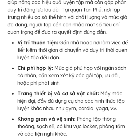
giúp nâng cao hiệu quả luyện tập mà còn góp phần
duy trì động lực lâu dài. Tại quận Tân Phú, nơi tập
trung nhiều cơ sở thể hình với chất lượng và mức giá
đa dạng, người tập cần cân nhắc một số tiêu chí
quan trọng để đưa ra quyết định đúng đắn.
Vị trí thuận tiện:
Gần nhà hoặc nơi làm việc để
tiết kiệm thời gian di chuyển và duy trì thói quen
luyện tập đều đặn.
Chi phí hợp lý:
Mức giá phù hợp với ngân sách
cá nhân, cần xem xét kỹ các gói tập, ưu đãi,
hoặc phí phát sinh.
Trang thiết bị và cơ sở vật chất:
Máy móc
hiện đại, đầy đủ dụng cụ cho các hình thức tập
luyện khác nhau như gym, cardio, yoga, v.v.
Không gian và vệ sinh:
Phòng tập thông
thoáng, sạch sẽ, có khu vực locker, phòng tắm
và các tiện nghi khác.