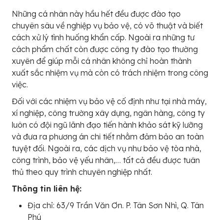
Những cá nhân này hầu hết đều được đào tạo
chuyên sâu về nghiệp vụ bảo vệ, có võ thuật và biết
cách xử lý tình huống khẩn cấp. Ngoài ra những tư
cách phẩm chất còn được công ty đào tạo thường
xuyên để giúp mỗi cá nhân không chỉ hoàn thành
xuất sắc nhiệm vụ mà còn có trách nhiệm trong công
việc.
Đối với các nhiệm vụ bảo vệ cố định như tại nhà máy,
xí nghiệp, công trường xây dựng, ngân hàng, công ty
luôn có đội ngũ lãnh đạo tiến hành khảo sát kỹ lưỡng
và đưa ra phương án chi tiết nhằm đảm bảo an toàn
tuyệt đối. Ngoài ra, các dịch vụ như bảo vệ tòa nhà,
công trình, bảo vệ yếu nhân,… tất cả đều được tuân
thủ theo quy trình chuyên nghiệp nhất.
Thông tin liên hệ:
Địa chỉ: 63/9 Trần Văn Ơn. P. Tân Sơn Nhì, Q. Tân
Phú