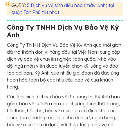
GỢI Ý:
5 Dịch vụ vệ sinh điều hòa (máy lạnh) tại
quận Tân Phú tốt nhất
Công Ty TNHH Dịch Vụ Bảo Vệ Kỳ
Anh
Công Ty TNHH Dịch Vụ Bảo Vệ Kỳ Anh qua thời gian
đã trở thành đơn vị hàng đầu tại Việt Nam cung cấp
dịch vụ bảo vệ chuyên nghiệp toàn quốc. Nhờ vào
đội ngũ nhân viên được tuyển chọn kỹ lưỡng và đào
tạo bài bản, Kỳ Anh qua nhiều giai đoạn đã đáp ứng
hoàn hảo toàn bộ các nhu cầu bảo vệ của khách
hàng.
Các loại hình dịch vụ bảo vệ đa dạng tại Kỳ Anh bao
gồm: bảo vệ sự kiện như các chương trình thời trang,
hội thảo, hội chợ; bảo vệ mục tiêu cố định cho các
trung tâm thương mại, tòa nhà dân cư, ngân hàng;
bảo vệ mục tiêu di động với tháp tùng, bảo vệ cá