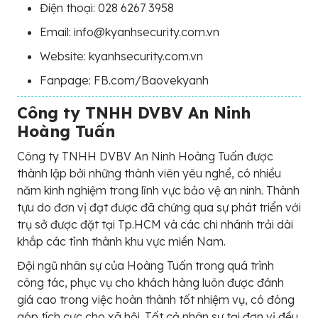
Điện thoại: 028 6267 3958
Email: info@kyanhsecurity.com.vn
Website: kyanhsecurity.com.vn
Fanpage: FB.com/Baovekyanh
Công ty TNHH DVBV An Ninh
Hoàng Tuấn
Công ty TNHH DVBV An Ninh Hoàng Tuấn được
thành lập bởi những thành viên yêu nghề, có nhiều
năm kinh nghiệm trong lĩnh vực bảo vệ an ninh. Thành
tựu do đơn vị đạt được đã chứng qua sự phát triển với
trụ sở được đặt tại Tp.HCM và các chi nhánh trải dài
khắp các tỉnh thành khu vực miền Nam.
Đội ngũ nhân sự của Hoàng Tuấn trong quá trình
công tác, phục vụ cho khách hàng luôn được đánh
giá cao trong việc hoàn thành tốt nhiệm vụ, có đóng
góp tích cực cho xã hội. Tất cả nhân sự tại đơn vị đều