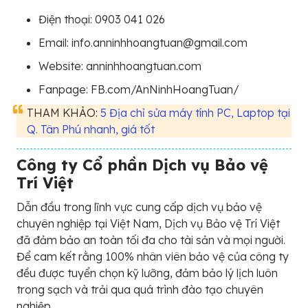
Điện thoại: 0903 041 026
Email: info.anninhhoangtuan@gmail.com
Website: anninhhoangtuan.com
Fanpage: FB.com/AnNinhHoangTuan/
THAM KHẢO:
5 Địa chỉ sửa máy tính PC, Laptop tại
Q. Tân Phú nhanh, giá tốt
Công ty Cổ phần Dịch vụ Bảo vệ
Trí Việt
Dẫn đầu trong lĩnh vực cung cấp dịch vụ bảo vệ
chuyên nghiệp tại Việt Nam, Dịch vụ Bảo vệ Trí Việt
đã đảm bảo an toàn tối đa cho tài sản và mọi người.
Để cam kết rằng 100% nhân viên bảo vệ của công ty
đều được tuyển chọn kỹ lưỡng, đảm bảo lý lịch luôn
trong sạch và trải qua quá trình đào tạo chuyên
nghiệp.