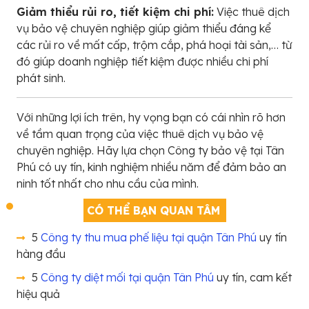
Giảm thiểu rủi ro, tiết kiệm chi phí:
Việc thuê dịch
vụ bảo vệ chuyên nghiệp giúp giảm thiểu đáng kể
các rủi ro về mất cấp, trộm cắp, phá hoại tài sản,… từ
đó giúp doanh nghiệp tiết kiệm được nhiều chi phí
phát sinh.
Với những lợi ích trên, hy vọng bạn có cái nhìn rõ hơn
về tầm quan trọng của việc thuê dịch vụ bảo vệ
chuyên nghiệp. Hãy lựa chọn Công ty bảo vệ tại Tân
Phú có uy tín, kinh nghiệm nhiều năm để đảm bảo an
ninh tốt nhất cho nhu cầu của mình.
CÓ THỂ BẠN QUAN TÂM
5
Công ty thu mua phế liệu tại quận Tân Phú
uy tín
hàng đầu
5
Công ty diệt mối tại quận Tân Phú
uy tín, cam kết
hiệu quả