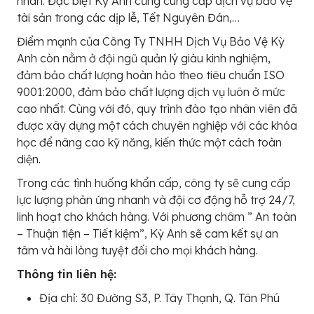
nhân. Đặc biệt Kỳ Anh cũng cung cấp dịch vụ bảo vệ
tài sản trong các dịp lễ, Tết Nguyên Đán,…
Điểm mạnh của Công Ty TNHH Dịch Vụ Bảo Vệ Kỳ
Anh còn nằm ở đội ngũ quản lý giàu kinh nghiệm,
đảm bảo chất lượng hoàn hảo theo tiêu chuẩn ISO
9001:2000, đảm bảo chất lượng dịch vụ luôn ở mức
cao nhất. Cùng với đó, quy trình đào tạo nhân viên đã
được xây dựng một cách chuyên nghiệp với các khóa
học để nâng cao kỹ năng, kiến thức một cách toàn
diện.
Trong các tình huống khẩn cấp, công ty sẽ cung cấp
lực lượng phản ứng nhanh và đội cơ động hỗ trợ 24/7,
linh hoạt cho khách hàng. Với phương châm ” An toàn
– Thuận tiện – Tiết kiệm”, Kỳ Anh sẽ cam kết sự an
tâm và hài lòng tuyệt đối cho mọi khách hàng.
Thông tin liên hệ:
Địa chỉ: 30 Đường S3, P. Tây Thạnh, Q. Tân Phú