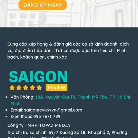
ĐĂNG KÝ NGAY
Cung cấp xếp hạng & đánh giá các cơ sở kinh doanh, dịch
vụ, địa điểm hấp dẫn,...Tất cả được dựa trên tiêu chí: Minh
bạch, khách quan, chính xác.
Văn Phòng:
18A Nguyễn Gia Trí, Thạnh Mỹ Tây, TP Hồ Chí
Minh
Email: saigonreview.vn@gmail.com
Điện thoại: 093 7671 789
Công ty TNHH TOPAZ MEDIA
Địa chỉ trụ sở chính: 69/7 Đường Số 18, Khu phố 2, Phường