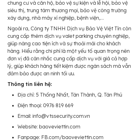
chung cư và căn hộ, bảo vệ sự kiện và lễ hội, bảo vệ
siêu thị, trung tâm thương mại, bảo vệ công trường
xây dựng, nhà máy xí nghiệp, bệnh viện,…
Ngoài ra, Công ty TNHH Dịch vụ Bảo Vệ Việt Tín còn
cung cấp thêm dịch vụ valet parking chuyên nghiệp,
giúp nâng cao tiện ích và sự thoải mái cho khách
hàng. Hiểu rằng chi phí là một yếu tố quan trọng nên
đơn vị đã cân nhắc cung cấp dịch vụ với giá cả hợp
lý, giúp khách hàng tiết kiệm được ngân sách mà vẫn
đảm bảo được an ninh tối ưu.
Thông tin liên hệ:
Địa chỉ: 5 Thống Nhất, Tân Thành, Q. Tân Phú
Điện thoại: 0976 819 669
Email: info@vtssecurity.com.vn
Website: baoveviettin.com
Fanpage: FB.com/baoveviettin.com