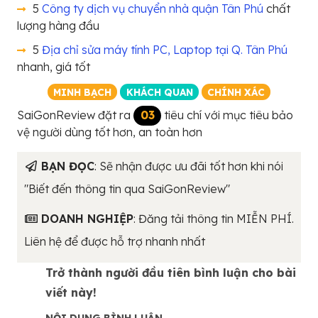
5
Công ty dịch vụ chuyển nhà quận Tân Phú
chất
lượng hàng đầu
5
Địa chỉ sửa máy tính PC, Laptop tại Q. Tân Phú
nhanh, giá tốt
MINH BẠCH
KHÁCH QUAN
CHÍNH XÁC
SaiGonReview đặt ra
03
tiêu chí với mục tiêu bảo
vệ người dùng tốt hơn, an toàn hơn
BẠN ĐỌC
: Sẽ nhận được ưu đãi tốt hơn khi nói
"Biết đến thông tin qua SaiGonReview"
DOANH NGHIỆP
: Đăng tải thông tin MIỄN PHÍ.
Liên hệ để được hỗ trợ nhanh nhất
Trở thành người đầu tiên bình luận cho bài
viết này!