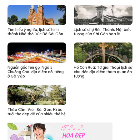
Tìm hiểu ý nghĩa, lịch sử hình
Lịch sử chợ Bến Thành: Một biểu
thành Nhà thờ Đức Bà Sài Gòn
tượng của Sài Gòn hoa lệ
Nguồn gốc tên gọi Ngã 5
Hồ Con Rùa: Từ giai thoại lịch sử
Chuồng Chó: địa điểm nổi tiếng
cho đến địa điểm tham quan ấn
ở Gò Vấp
tượng
Thảo Cầm Viên Sài Gòn: Kí ức
tuổi thơ đẹp đẽ của nhiều thế hệ