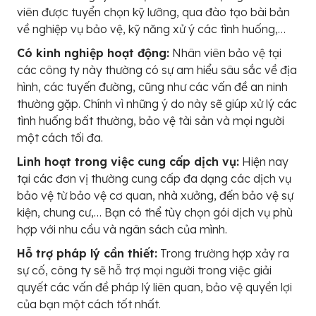
viên được tuyển chọn kỹ lưỡng, qua đào tạo bài bản
về nghiệp vụ bảo vệ, kỹ năng xử ý các tình huống,…
Có kinh nghiệp hoạt động:
Nhân viên bảo vệ tại
các công ty này thường có sự am hiểu sâu sắc về địa
hình, các tuyến đường, cũng như các vấn đề an ninh
thường gặp. Chính vì những ý do này sẽ giúp xử lý các
tình huống bất thường, bảo vệ tài sản và mọi người
một cách tối đa.
Linh hoạt trong việc cung cấp dịch vụ:
Hiện nay
tại các đơn vị thường cung cấp đa dạng các dịch vụ
bảo vệ từ bảo vệ cơ quan, nhà xưởng, đến bảo vệ sự
kiện, chung cư,… Bạn có thể tùy chọn gói dịch vụ phù
hợp với nhu cầu và ngân sách của mình.
Hỗ trợ pháp lý cần thiết:
Trong trường hợp xảy ra
sự cố, công ty sẽ hỗ trợ mọi người trong việc giải
quyết các vấn đề pháp lý liên quan, bảo vệ quyền lợi
của bạn một cách tốt nhất.