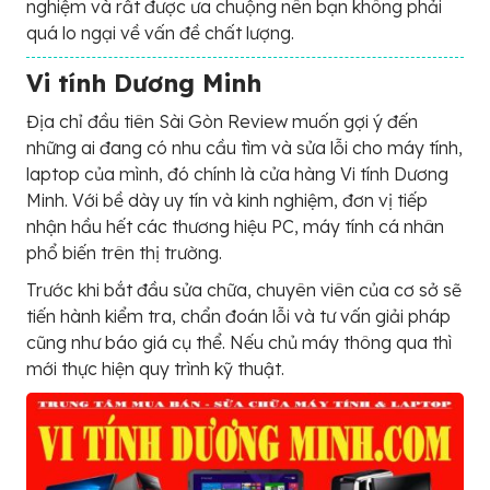
nghiệm và rất được ưa chuộng nên bạn không phải
quá lo ngại về vấn đề chất lượng.
Vi tính Dương Minh
Địa chỉ đầu tiên Sài Gòn Review muốn gợi ý đến
những ai đang có nhu cầu tìm và sửa lỗi cho máy tính,
laptop của mình, đó chính là cửa hàng Vi tính Dương
Minh. Với bề dày uy tín và kinh nghiệm, đơn vị tiếp
nhận hầu hết các thương hiệu PC, máy tính cá nhân
phổ biến trên thị trường.
Trước khi bắt đầu sửa chữa, chuyên viên của cơ sở sẽ
tiến hành kiểm tra, chẩn đoán lỗi và tư vấn giải pháp
cũng như báo giá cụ thể. Nếu chủ máy thông qua thì
mới thực hiện quy trình kỹ thuật.