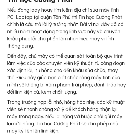
Nếu đang loay hoay tìm kiếm địa chỉ sửa máy tính
PC, Laptop tại quận Tân Phú thì Tin học Cường Phát
chính là câu trả lời lý tưởng nhất. Bởi vì nơi đây đã có
nhiều năm hoạt động trong lĩnh vực này và chuyên
khắc phục lỗi cho phần lớn nhãn hiệu máy vi tính
thông dụng.
Đến đây, chủ máy có thể quan sát toàn bộ quy trình
làm việc của các chuyên viên kỹ thuật, từ công đoạn
xác định lỗi, hư hỏng cho đến khâu sửa chữa, thay
thế. Điều này giúp bạn biết chắc rằng máy tính của
mình sẽ không bị xâm phạm trái phép, đánh tráo hay
đổi linh kiện cũ, kém chất lượng.
Trong trường hợp lỗi nhỏ, hỏng hóc nhẹ, các kỹ thuật
viên sẽ nhanh chóng xử lý để khách hàng nhận lại
máy trong ngày. Nếu lỗi nặng và buộc phải gửi máy
lại cửa hàng, Tin học Cường Phát sẽ cho phép chủ
máy ký tên lên linh kiện.