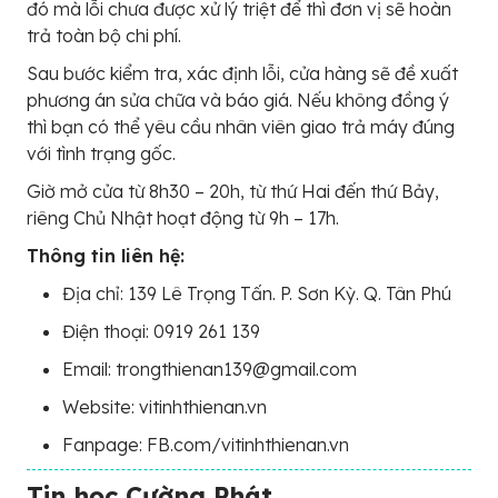
đó mà lỗi chưa được xử lý triệt để thì đơn vị sẽ hoàn
trả toàn bộ chi phí.
Sau bước kiểm tra, xác định lỗi, cửa hàng sẽ đề xuất
phương án sửa chữa và báo giá. Nếu không đồng ý
thì bạn có thể yêu cầu nhân viên giao trả máy đúng
với tình trạng gốc.
Giờ mở cửa từ 8h30 – 20h, từ thứ Hai đến thứ Bảy,
riêng Chủ Nhật hoạt động từ 9h – 17h.
Thông tin liên hệ:
Địa chỉ: 139 Lê Trọng Tấn. P. Sơn Kỳ. Q. Tân Phú
Điện thoại: 0919 261 139
Email: trongthienan139@gmail.com
Website: vitinhthienan.vn
Fanpage: FB.com/vitinhthienan.vn
Tin học Cường Phát