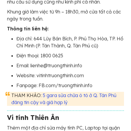
nhu cầu sử dụng cũng như kinh phí cá nhân.
Khung giờ làm việc từ 9h – 18h30, mở cửa tất cả các
ngày trong tuần.
Thông tin liên hệ:
Địa chỉ: 644 Lũy Bán Bích, P. Phú Thọ Hòa, TP. Hồ
Chí Minh (P. Tân Thành, Q. Tân Phú cũ)
Điện thoại: 1800 0625
Email: lienhe@truongthinh.info
Website: vitinhtruongthinh.com
Fanpage: FB.com/truongthinh.info
THAM KHẢO:
5 gara sửa chữa ô tô ở Q. Tân Phú
đáng tin cậy và giá hợp lý
Vi tính Thiên Ân
Thêm một địa chỉ sửa máy tính PC, Laptop tại quận