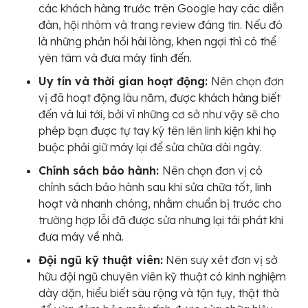
các khách hàng trước trên Google hay các diễn
đàn, hội nhóm và trang review đáng tin. Nếu đó
là những phản hồi hài lòng, khen ngợi thì có thể
yên tâm và đưa máy tính đến.
Uy tín và thời gian hoạt động:
Nên chọn đơn
vị đã hoạt động lâu năm, được khách hàng biết
đến và lui tới, bởi vì những cơ sở như vậy sẽ cho
phép bạn được tự tay ký tên lên linh kiện khi họ
buộc phải giữ máy lại để sửa chữa dài ngày.
Chính sách bảo hành:
Nên chọn đơn vị có
chính sách bảo hành sau khi sửa chữa tốt, linh
hoạt và nhanh chóng, nhằm chuẩn bị trước cho
trường hợp lỗi đã được sửa nhưng lại tái phát khi
đưa máy về nhà.
Đội ngũ kỹ thuật viên:
Nên suy xét đơn vị sở
hữu đội ngũ chuyên viên kỹ thuật có kinh nghiệm
dày dặn, hiểu biết sâu rộng và tận tụy, thật thà