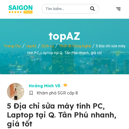
topAZ
/
/
/
/
Trang Chủ
topAZ
Dịch vụ
Thiết Bị Công Nghệ
5 Địa chỉ sửa máy
tính PC, Laptop tại Q. Tân Phú nhanh, giá tốt
Hoàng Minh Võ
Khám phá SGR cấp 8
5 Địa chỉ sửa máy tính PC,
Laptop tại Q. Tân Phú nhanh,
giá tốt