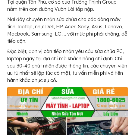
Tại quận Tân Phú, cơ sở của Trường Thịnh Group
nằm trên con đường Vườn Lài tấp nập.
Nơi đây chuyên nhận sửa chữa cho các dòng máy
tính, laptop, như: Dell, HP, Acer, Sony, Asus, Lenovo,
Macbook, Samsung, LG,… với mức phí phải chăng, dễ
tiếp cận.
Đặc biệt, đơn vị còn tiếp nhận yêu cầu sửa chữa PC,
laptop ngay tại địa chỉ mà khách hàng chỉ định. Chỉ
sau 30-40 phút nhận được thông tin, các chuyên viên
ưu tú nhất sẽ lập tức có mặt, tư vấn miễn phí và tiến
hành khắc phục sự cố.