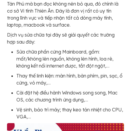
Tân Phú mà bạn đọc không nên bỏ qua, đó chính là
cơ sở Vi tính Thiên Ân. Đây là đơn vị rất có uy tín
trong lĩnh vực và tiếp nhận tất cả dòng máy tính,
laptop, macbook và surface.
Dịch vụ sửa chữa tại đây sẽ giải quyết các trường
hợp sau đây:
Sửa chữa phần cứng Mainboard, gồm:
mất/không lên nguồn, không lên hình, loa rè,
không kết nối internet được, tắt đột ngột,…
Thay thế linh kiện: màn hình, bàn phím, pin, sạc, ổ
cứng, vỏ máy,…
Cài đặt hệ điều hành Windows song song, Mac
OS, các chương trình ứng dụng,…
Vệ sinh, bảo trì máy; thay keo tản nhiệt cho CPU,
VGA,…