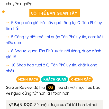
chuyên nghiệp.
CÓ THỂ BẠN QUAN TÂM
5 Shop bán giỏ trái cây quà tặng tại Q. Tân Phú uy
tín nhất
5 Công ty diệt mối tại quận Tân Phú uy tín, cam kết
hiệu quả
8 Spa tại quận Tân Phú uy tín nổi tiếng, được đánh
giá tốt
10 Shop hoa tươi ở Q. Tân Phú uy tín, chất lượng
nhất
MINH BẠCH
KHÁCH QUAN
CHÍNH XÁC
SaiGonReview đặt ra
03
tiêu chí với mục tiêu bảo
vệ người dùng tốt hơn, an toàn hơn
BẠN ĐỌC
: Sẽ nhận được ưu đãi tốt hơn khi nói