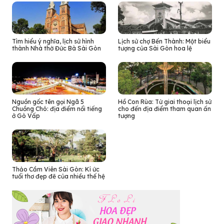
Tìm hiểu ý nghĩa, lịch sử hình
Lịch sử chợ Bến Thành: Một biểu
thành Nhà thờ Đức Bà Sài Gòn
tượng của Sài Gòn hoa lệ
Nguồn gốc tên gọi Ngã 5
Hồ Con Rùa: Từ giai thoại lịch sử
Chuồng Chó: địa điểm nổi tiếng
cho đến địa điểm tham quan ấn
ở Gò Vấp
tượng
Thảo Cầm Viên Sài Gòn: Kí ức
tuổi thơ đẹp đẽ của nhiều thế hệ