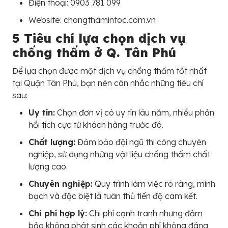
Điện thoại: 0903 781 099
Website: chongthamintoc.com.vn
5 Tiêu chí lựa chọn dịch vụ
chống thấm ở Q. Tân Phú
Để lựa chọn được một dịch vụ chống thấm tốt nhất
tại Quận Tân Phú, bạn nên cân nhắc những tiêu chí
sau:
Uy tín:
Chọn đơn vị có uy tín lâu năm, nhiều phản
hồi tích cực từ khách hàng trước đó.
Chất lượng:
Đảm bảo đội ngũ thi công chuyên
nghiệp, sử dụng những vật liệu chống thấm chất
lượng cao.
Chuyên nghiệp:
Quy trình làm việc rõ ràng, minh
bạch và đặc biệt là tuân thủ tiến độ cam kết.
Chi phí hợp lý:
Chi phí cạnh tranh nhưng đảm
bảo không phát sinh các khoản phí không đáng