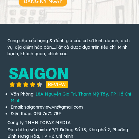
ĐĂNG KÝ NGAY
Cung cấp xếp hạng & đánh giá các cơ sở kinh doanh, dịch
vụ, địa điểm hấp dẫn,...Tất cả được dựa trên tiêu chí: Minh
bạch, khách quan, chính xác.
Văn Phòng:
18A Nguyễn Gia Trí, Thạnh Mỹ Tây, TP Hồ Chí
Minh
Email: saigonreview.vn@gmail.com
Điện thoại: 093 7671 789
Công ty TNHH TOPAZ MEDIA
Địa chỉ trụ sở chính: 69/7 Đường Số 18, Khu phố 2, Phường
Bình Hưng Hòa, TP Hồ Chí Minh