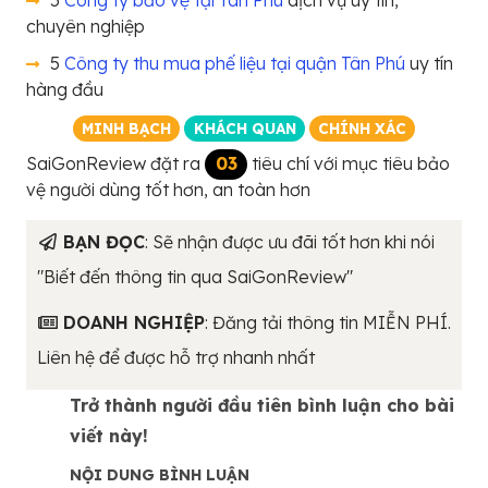
5
Công ty bảo vệ tại Tân Phú
dịch vụ uy tín,
chuyên nghiệp
5
Công ty thu mua phế liệu tại quận Tân Phú
uy tín
hàng đầu
MINH BẠCH
KHÁCH QUAN
CHÍNH XÁC
SaiGonReview đặt ra
03
tiêu chí với mục tiêu bảo
vệ người dùng tốt hơn, an toàn hơn
BẠN ĐỌC
: Sẽ nhận được ưu đãi tốt hơn khi nói
"Biết đến thông tin qua SaiGonReview"
DOANH NGHIỆP
: Đăng tải thông tin MIỄN PHÍ.
Liên hệ để được hỗ trợ nhanh nhất
Trở thành người đầu tiên bình luận cho bài
viết này!
NỘI DUNG BÌNH LUẬN