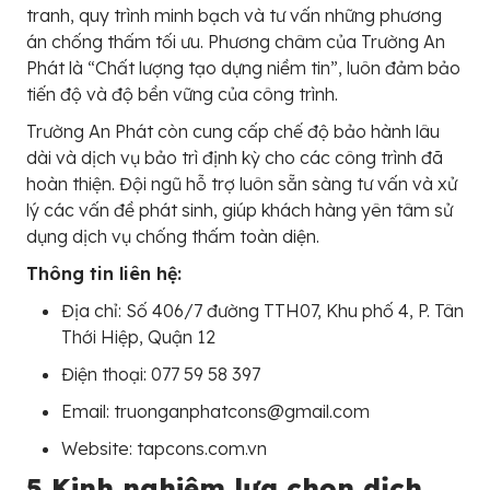
tranh, quy trình minh bạch và tư vấn những phương
án chống thấm tối ưu. Phương châm của Trường An
Phát là “Chất lượng tạo dựng niềm tin”, luôn đảm bảo
tiến độ và độ bền vững của công trình.
Trường An Phát còn cung cấp chế độ bảo hành lâu
dài và dịch vụ bảo trì định kỳ cho các công trình đã
hoàn thiện. Đội ngũ hỗ trợ luôn sẵn sàng tư vấn và xử
lý các vấn đề phát sinh, giúp khách hàng yên tâm sử
dụng dịch vụ chống thấm toàn diện.
Thông tin liên hệ:
Địa chỉ: Số 406/7 đường TTH07, Khu phố 4, P. Tân
Thới Hiệp, Quận 12
Điện thoại: 077 59 58 397
Email: truonganphatcons@gmail.com
Website: tapcons.com.vn
5 Kinh nghiệm lựa chọn dịch