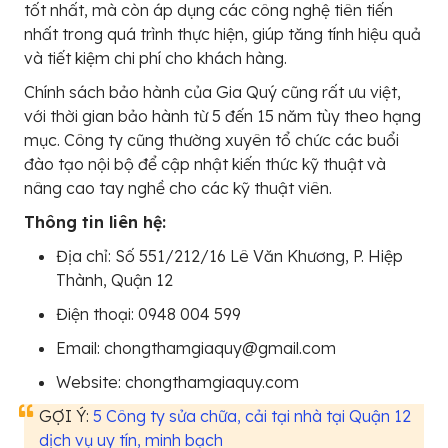
tốt nhất, mà còn áp dụng các công nghệ tiên tiến
nhất trong quá trình thực hiện, giúp tăng tính hiệu quả
và tiết kiệm chi phí cho khách hàng.
Chính sách bảo hành của Gia Quý cũng rất ưu việt,
với thời gian bảo hành từ 5 đến 15 năm tùy theo hạng
mục. Công ty cũng thường xuyên tổ chức các buổi
đào tạo nội bộ để cập nhật kiến thức kỹ thuật và
nâng cao tay nghề cho các kỹ thuật viên.
Thông tin liên hệ:
Địa chỉ: Số 551/212/16 Lê Văn Khương, P. Hiệp
Thành, Quận 12
Điện thoại: 0948 004 599
Email: chongthamgiaquy@gmail.com
Website: chongthamgiaquy.com
GỢI Ý:
5 Công ty sửa chữa, cải tại nhà tại Quận 12
dịch vụ uy tín, minh bạch