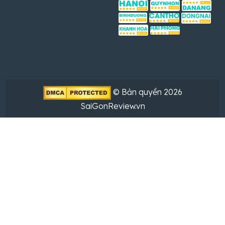
© Bản quyền 2026
SaiGonReview.vn