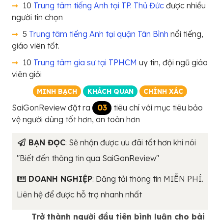
10
Trung tâm tiếng Anh tại TP. Thủ Đức
được nhiều
người tin chọn
5
Trung tâm tiếng Anh tại quận Tân Bình
nổi tiếng,
giáo viên tốt.
10
Trung tâm gia sư tại TPHCM
uy tín, đội ngũ giáo
viên giỏi
MINH BẠCH
KHÁCH QUAN
CHÍNH XÁC
SaiGonReview đặt ra
03
tiêu chí với mục tiêu bảo
vệ người dùng tốt hơn, an toàn hơn
BẠN ĐỌC
: Sẽ nhận được ưu đãi tốt hơn khi nói
"Biết đến thông tin qua SaiGonReview"
DOANH NGHIỆP
: Đăng tải thông tin MIỄN PHÍ.
Liên hệ để được hỗ trợ nhanh nhất
Trở thành người đầu tiên bình luận cho bài