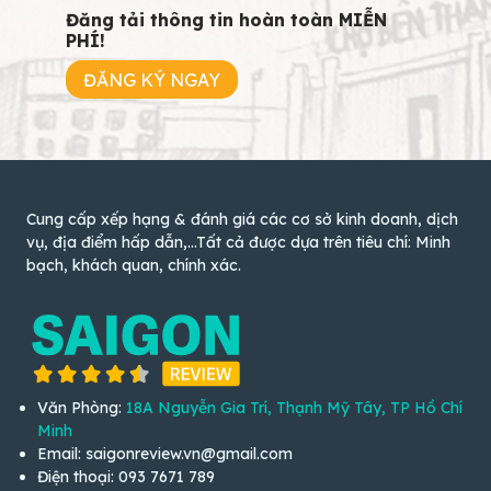
Đăng tải thông tin hoàn toàn MIỄN
PHÍ!
ĐĂNG KÝ NGAY
Cung cấp xếp hạng & đánh giá các cơ sở kinh doanh, dịch
vụ, địa điểm hấp dẫn,...Tất cả được dựa trên tiêu chí: Minh
bạch, khách quan, chính xác.
Văn Phòng:
18A Nguyễn Gia Trí, Thạnh Mỹ Tây, TP Hồ Chí
Minh
Email: saigonreview.vn@gmail.com
Điện thoại: 093 7671 789