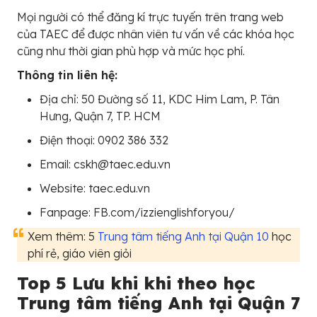
Mọi người có thể đăng kí trực tuyến trên trang web
của TAEC để được nhân viên tư vấn về các khóa học
cũng như thời gian phù hợp và mức học phí.
Thông tin liên hệ:
Địa chỉ: 50 Đường số 11, KDC Him Lam, P. Tân
Hưng, Quận 7, TP. HCM
Điện thoại: 0902 386 332
Email: cskh@taec.edu.vn
Website: taec.edu.vn
Fanpage: FB.com/izzienglishforyou/
Xem thêm: 5
Trung tâm tiếng Anh tại Quận 10
học
phí rẻ, giáo viên giỏi
Top 5 Lưu khi khi theo học
Trung tâm tiếng Anh tại Quận 7