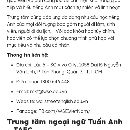
giáo viên và bạn cùng lớp để cải thiện khả năng giao
tiếp và hiểu tiếng Anh một cách tự nhiên và linh hoạt.
Trung tâm cũng đáp ứng đa dạng nhu cầu học tiếng
Anh của mọi đối tượng bao gồm người đi làm, sinh
viên, người đi du lịch,… Với các khóa học tùy chỉnh,
học viên có thể lựa chọn chương trình phù hợp với
mục tiêu và nhu cầu cá nhân.
Thông tin liên hệ:
Địa chỉ: Lầu 5 – SC Vivo City, 1058 Đại lộ Nguyễn
Văn Linh, P. Tân Phong, Quận 7, TP. HCM
Điện thoại: 1800 646 448
Email: mkt@wse.edu.vn
Website: wallstreetenglish.edu.vn
Fanpage: FB.com/WSE.VietNam/
Trung tâm ngoại ngữ Tuấn Anh
– TAEC