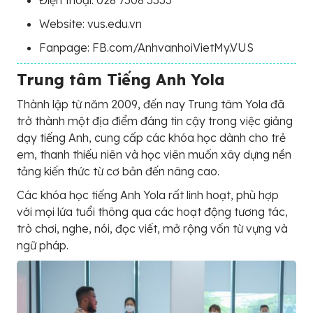
Điện thoại: 028 7308 3333
Website: vus.edu.vn
Fanpage: FB.com/AnhvanhoiVietMy.VUS
Trung tâm Tiếng Anh Yola
Thành lập từ năm 2009, đến nay Trung tâm Yola đã
trở thành một địa điểm đáng tin cậy trong việc giảng
dạy tiếng Anh, cung cấp các khóa học dành cho trẻ
em, thanh thiếu niên và học viên muốn xây dựng nền
tảng kiến thức từ cơ bản đến nâng cao.
Các khóa học tiếng Anh Yola rất linh hoạt, phù hợp
với mọi lứa tuổi thông qua các hoạt động tương tác,
trò chơi, nghe, nói, đọc viết, mở rộng vốn từ vựng và
ngữ pháp.