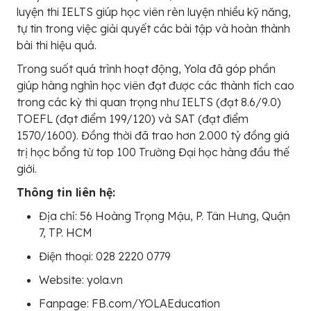
luyện thi IELTS giúp học viên rèn luyện nhiều kỹ năng,
tự tin trong việc giải quyết các bài tập và hoàn thành
bài thi hiệu quả.
Trong suốt quá trình hoạt động, Yola đã góp phần
giúp hàng nghìn học viên đạt được các thành tích cao
trong các kỳ thi quan trọng như IELTS (đạt 8.6/9.0)
TOEFL (đạt điểm 199/120) và SAT (đạt điểm
1570/1600). Đồng thời đã trao hơn 2.000 tỷ đồng giá
trị học bổng từ top 100 Trường Đại học hàng đầu thế
giới.
Thông tin liên hệ:
Địa chỉ: 56 Hoàng Trọng Mậu, P. Tân Hưng, Quận
7, TP. HCM
Điện thoại: 028 2220 0779
Website: yola.vn
Fanpage: FB.com/YOLAEducation