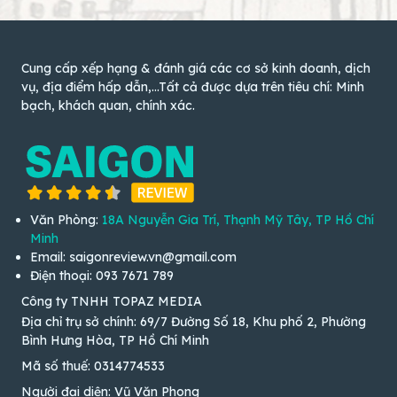
Cung cấp xếp hạng & đánh giá các cơ sở kinh doanh, dịch
vụ, địa điểm hấp dẫn,...Tất cả được dựa trên tiêu chí: Minh
bạch, khách quan, chính xác.
Văn Phòng:
18A Nguyễn Gia Trí, Thạnh Mỹ Tây, TP Hồ Chí
Minh
Email: saigonreview.vn@gmail.com
Điện thoại: 093 7671 789
Công ty TNHH TOPAZ MEDIA
Địa chỉ trụ sở chính: 69/7 Đường Số 18, Khu phố 2, Phường
Bình Hưng Hòa, TP Hồ Chí Minh
Mã số thuế: 0314774533
Người đại diện: Vũ Văn Phong