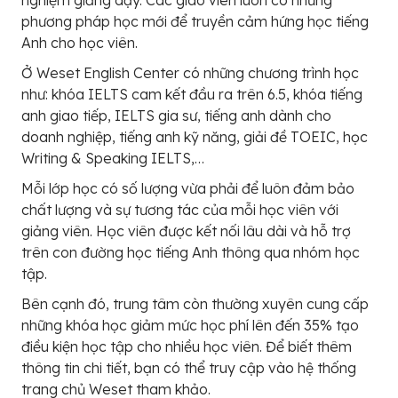
phương pháp học mới để truyền cảm hứng học tiếng
Anh cho học viên.
Ở Weset English Center có những chương trình học
như: khóa IELTS cam kết đầu ra trên 6.5, khóa tiếng
anh giao tiếp, IELTS gia sư, tiếng anh dành cho
doanh nghiệp, tiếng anh kỹ năng, giải đề TOEIC, học
Writing & Speaking IELTS,…
Mỗi lớp học có số lượng vừa phải để luôn đảm bảo
chất lượng và sự tương tác của mỗi học viên với
giảng viên. Học viên được kết nối lâu dài và hỗ trợ
trên con đường học tiếng Anh thông qua nhóm học
tập.
Bên cạnh đó, trung tâm còn thường xuyên cung cấp
những khóa học giảm mức học phí lên đến 35% tạo
điều kiện học tập cho nhiều học viên. Để biết thêm
thông tin chi tiết, bạn có thể truy cập vào hệ thống
trang chủ Weset tham khảo.