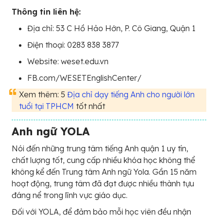
Thông tin liên hệ:
Địa chỉ: 53 C Hồ Hảo Hớn, P. Cô Giang, Quận 1
Điện thoại: 0283 838 3877
Website: weset.edu.vn
FB.com/WESETEnglishCenter/
Xem thêm: 5
Địa chỉ dạy tiếng Anh cho người lớn
tuổi tại TPHCM
tốt nhất
Anh ngữ YOLA
Nói đến những trung tâm tiếng Anh quận 1 uy tín,
chất lượng tốt, cung cấp nhiều khóa học không thể
không kể đến Trung tâm Anh ngữ Yola. Gần 15 năm
hoạt động, trung tâm đã đạt được nhiều thành tựu
đáng nể trong lĩnh vực giáo dục.
Đối với YOLA, để đảm bảo mỗi học viên đều nhận