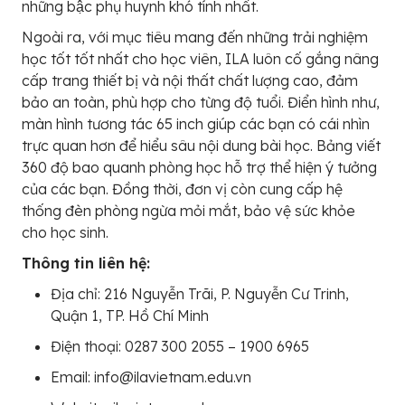
những bậc phụ huynh khó tính nhất.
Ngoài ra, với mục tiêu mang đến những trải nghiệm
học tốt tốt nhất cho học viên, ILA luôn cố gắng nâng
cấp trang thiết bị và nội thất chất lượng cao, đảm
bảo an toàn, phù hợp cho từng độ tuổi. Điển hình như,
màn hình tương tác 65 inch giúp các bạn có cái nhìn
trực quan hơn để hiểu sâu nội dung bài học. Bảng viết
360 độ bao quanh phòng học hỗ trợ thể hiện ý tưởng
của các bạn. Đồng thời, đơn vị còn cung cấp hệ
thống đèn phòng ngừa mỏi mắt, bảo vệ sức khỏe
cho học sinh.
Thông tin liên hệ:
Địa chỉ: 216 Nguyễn Trãi, P. Nguyễn Cư Trinh,
Quận 1, TP. Hồ Chí Minh
Điện thoại: 0287 300 2055 – 1900 6965
Email: info@ilavietnam.edu.vn