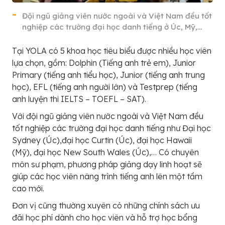
Đội ngũ giảng viên nước ngoài và Việt Nam đều tốt
nghiệp các trường đại học danh tiếng ở Úc, Mỹ,…
Tại YOLA có 5 khoa học tiêu biểu được nhiều học viên
lựa chọn, gồm: Dolphin (Tiếng anh trẻ em), Junior
Primary (tiếng anh tiểu học), Junior (tiếng anh trung
học), EFL (tiếng anh người lớn) và Testprep (tiếng
anh luyện thi IELTS – TOEFL – SAT).
Với đội ngũ giảng viên nước ngoài và Việt Nam đều
tốt nghiệp các trường đại học danh tiếng như Đại học
Sydney (Úc),đại học Curtin (Úc), đại học Hawaii
(Mỹ), đại học New South Wales (Úc),… Có chuyên
môn sư phạm, phương pháp giảng dạy linh hoạt sẽ
giúp các học viên nâng trình tiếng anh lên một tầm
cao mới.
Đơn vị cũng thường xuyên có những chính sách ưu
đãi học phí dành cho học viên và hỗ trợ học bổng