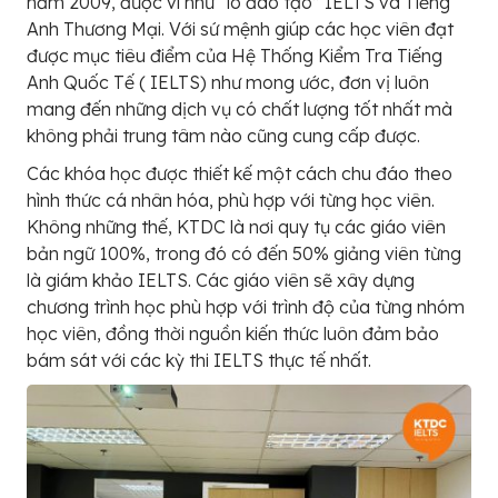
năm 2009, được ví như “lò đào tạo” IELTS và Tiếng
Anh Thương Mại. Với sứ mệnh giúp các học viên đạt
được mục tiêu điểm của Hệ Thống Kiểm Tra Tiếng
Anh Quốc Tế ( IELTS) như mong ước, đơn vị luôn
mang đến những dịch vụ có chất lượng tốt nhất mà
không phải trung tâm nào cũng cung cấp được.
Các khóa học được thiết kế một cách chu đáo theo
hình thức cá nhân hóa, phù hợp với từng học viên.
Không những thế, KTDC là nơi quy tụ các giáo viên
bản ngữ 100%, trong đó có đến 50% giảng viên từng
là giám khảo IELTS. Các giáo viên sẽ xây dựng
chương trình học phù hợp với trình độ của từng nhóm
học viên, đồng thời nguồn kiến thức luôn đảm bảo
bám sát với các kỳ thi IELTS thực tế nhất.