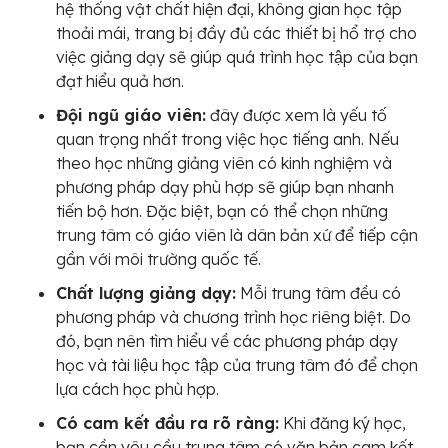
hệ thống vật chất hiện đại, không gian học tập
thoải mái, trang bị đầy đủ các thiết bị hổ trợ cho
việc giảng dạy sẽ giúp quá trình học tập của bạn
đạt hiểu quả hơn.
Đội ngũ giáo viên:
đây được xem là yếu tố
quan trọng nhất trong việc học tiếng anh. Nếu
theo học những giảng viên có kinh nghiệm và
phương pháp dạy phù hợp sẽ giúp bạn nhanh
tiến bộ hơn. Đặc biệt, bạn có thể chọn những
trung tâm có giáo viên là dân bản xứ để tiếp cận
gần với môi trường quốc tế.
Chất lượng giảng dạy:
Mỗi trung tâm đều có
phương pháp và chương trình học riêng biệt. Do
đó, bạn nên tìm hiểu về các phương pháp dạy
học và tài liệu học tập của trung tâm đó để chọn
lựa cách học phù hợp.
Có cam kết đầu ra rõ ràng:
Khi đăng ký học,
bạn cần yêu cầu trung tâm có văn bản cam kết