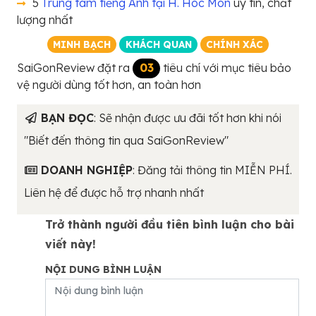
5
Trung tâm tiếng Anh tại H. Hóc Môn
uy tín, chất
lượng nhất
MINH BẠCH
KHÁCH QUAN
CHÍNH XÁC
SaiGonReview đặt ra
03
tiêu chí với mục tiêu bảo
vệ người dùng tốt hơn, an toàn hơn
BẠN ĐỌC
: Sẽ nhận được ưu đãi tốt hơn khi nói
"Biết đến thông tin qua SaiGonReview"
DOANH NGHIỆP
: Đăng tải thông tin MIỄN PHÍ.
Liên hệ để được hỗ trợ nhanh nhất
Trở thành người đầu tiên bình luận cho bài
viết này!
NỘI DUNG BÌNH LUẬN