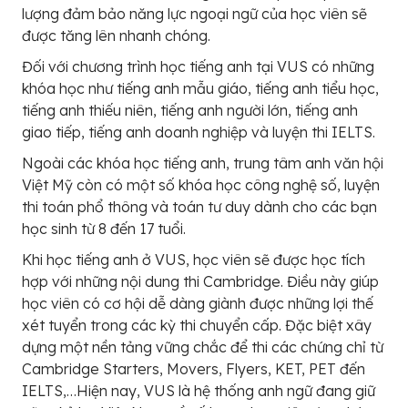
lượng đảm bảo năng lực ngoại ngữ của học viên sẽ
được tăng lên nhanh chóng.
Đối với chương trình học tiếng anh tại VUS có những
khóa học như tiếng anh mẫu giáo, tiếng anh tiểu học,
tiếng anh thiếu niên, tiếng anh người lớn, tiếng anh
giao tiếp, tiếng anh doanh nghiệp và luyện thi IELTS.
Ngoài các khóa học tiếng anh, trung tâm anh văn hội
Việt Mỹ còn có một số khóa học công nghệ số, luyện
thi toán phổ thông và toán tư duy dành cho các bạn
học sinh từ 8 đến 17 tuổi.
Khi học tiếng anh ở VUS, học viên sẽ được học tích
hợp với những nội dung thi Cambridge. Điều này giúp
học viên có cơ hội dễ dàng giành được những lợi thế
xét tuyển trong các kỳ thi chuyển cấp. Đặc biệt xây
dựng một nền tảng vững chắc để thi các chứng chỉ từ
Cambridge Starters, Movers, Flyers, KET, PET đến
IELTS,…Hiện nay, VUS là hệ thống anh ngữ đang giữ