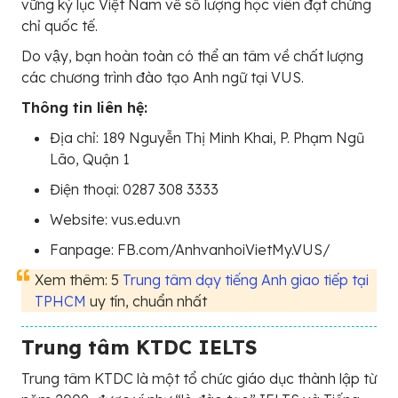
vững kỷ lục Việt Nam về số lượng học viên đạt chứng
chỉ quốc tế.
Do vậy, bạn hoàn toàn có thể an tâm về chất lượng
các chương trình đào tạo Anh ngữ tại VUS.
Thông tin liên hệ:
Địa chỉ: 189 Nguyễn Thị Minh Khai, P. Phạm Ngũ
Lão, Quận 1
Điện thoại: 0287 308 3333
Website: vus.edu.vn
Fanpage: FB.com/AnhvanhoiVietMy.VUS/
Xem thêm: 5
Trung tâm dạy tiếng Anh giao tiếp tại
TPHCM
uy tín, chuẩn nhất
Trung tâm KTDC IELTS
Trung tâm KTDC là một tổ chức giáo dục thành lập từ