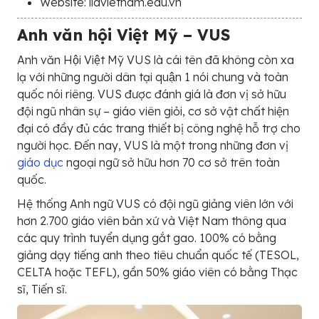
Website: ilavietnam.edu.vn
Anh văn hội Việt Mỹ – VUS
Anh văn Hội Việt Mỹ VUS là cái tên đã không còn xa
lạ với những người dân tại quận 1 nói chung và toàn
quốc nói riêng. VUS được đánh giá là đơn vị sở hữu
đội ngũ nhân sự – giáo viên giỏi, cơ sở vật chất hiện
đại có đầy đủ các trang thiết bị công nghệ hỗ trợ cho
người học. Đến nay, VUS là một trong những đơn vị
giáo dục
ngoại ngữ sở hữu hơn 70 cơ sở trên toàn
quốc.
Hệ thống Anh ngữ VUS có đội ngũ giảng viên lớn với
hơn 2.700 giáo viên bản xứ và Việt Nam thông qua
các quy trình tuyển dụng gắt gao. 100% có bằng
giảng dạy tiếng anh theo tiêu chuẩn quốc tế (TESOL,
CELTA hoặc TEFL), gần 50% giáo viên có bằng Thạc
sĩ, Tiến sĩ.