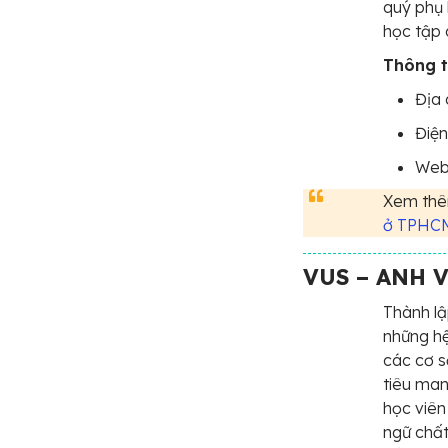
quý phụ 
học tập 
Thông ti
Địa 
Điện
Webs
Xem thê
ở TPHC
VUS – ANH 
Thành lậ
những hệ
các cơ s
tiêu man
học viên
ngữ chất