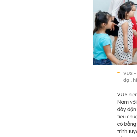
VUS –
đại, h
VUS hiện
Nam với 
dày dặn 
tiêu chu
có bằng 
trình tu