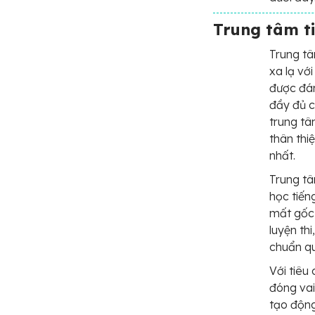
Trung tâm t
Trung tâ
xa lạ vớ
được đán
đầy đủ c
trung tâ
thân thi
nhất.
Trung tâ
học tiến
mất gốc,
luyện thi
chuẩn qu
Với tiêu 
đóng vai 
tạo động