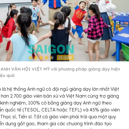
 ANH VĂN HỘI VIỆT MỸ với phương pháp giảng dạy hiện
iệu quả
 là hệ thống Anh ngữ có đội ngũ giảng dạy lớn nhất Việt
hơn 2.700 giáo viên bản xứ và Việt Nam cùng trợ giảng
kinh nghiệm, 100% có bằng giảng dạy Anh ngữ theo
ẩn quốc tế (TESOL, CELTA hoặc TEFL) và 45% giáo viên
Thạc sĩ, Tiến sĩ. Tất cả giáo viên phải trải qua một quy
yển dụng gắt gao, tham gia các chương trình đào tạo