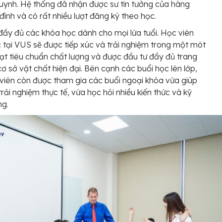
uynh. Hệ thống đã nhận được sư tin tưởng của hàng
 đình và có rất nhiều lượt đăng ký theo học.
ầy đủ các khóa học dành cho mọi lứa tuổi. Học viên
 tại VUS sẽ được tiếp xúc và trải nghiệm trong một môt
ạt tiêu chuẩn chất lượng và được đầu tư đầy đủ trang
 cơ sở vật chất hiện đại. Bên cạnh các buổi học lên lớp,
viên còn được tham gia các buổi ngoại khóa vừa giúp
rải nghiệm thực tế, vừa học hỏi nhiều kiến thức và kỹ
ng.