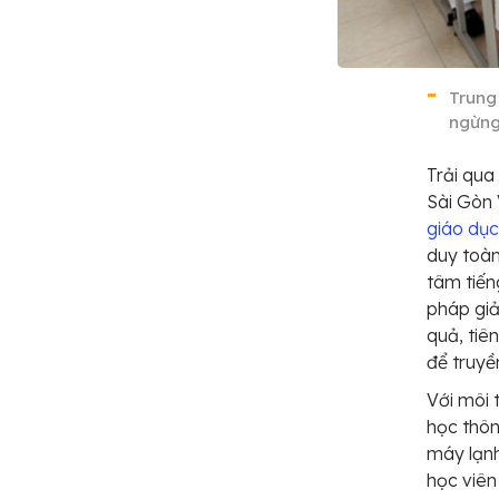
Trung
ngừng
Trải qua
Sài Gòn 
giáo dụ
duy toàn
tâm tiến
pháp giả
quả, tiê
để truyề
Với môi 
học thôn
máy lạnh
học viên