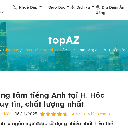
Khoẻ Đẹp
Giáo Dục
Dịch vụ
Địa Điểm Ăn
AZ
Uống
topAZ
/
/
/
Giáo Dục
Trung Tâm Ngoại Ngữ
5 Trung tâm tiếng Anh tại H. Hóc Môn u
ung tâm tiếng Anh tại H. Hóc
uy tín, chất lượng nhất
óc Môn
06/11/2025
4.7/5 - (86 bình chọn)
nh là ngôn ngữ được sử dụng nhiều nhất trên thế