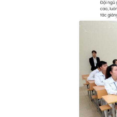
Đội ngũ 
cao, luô
tác giản