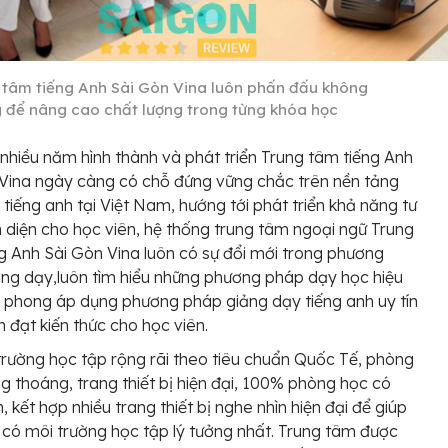
 tâm tiếng Anh Sài Gòn Vina luôn phấn đấu không
 để nâng cao chất lượng trong từng khóa học
 nhiều năm hình thành và phát triển Trung tâm tiếng Anh
Vina ngày càng có chỗ đứng vững chắc trên nền tảng
c
tiếng anh tại Việt Nam, hướng tới phát triển khả năng tư
 diện cho học viên, hệ thống trung tâm ngoại ngữ Trung
g Anh Sài Gòn Vina luôn có sự đổi mới trong phương
ng dạy,luôn tìm hiểu những phương pháp dạy học hiệu
n phong áp dụng phương pháp giảng dạy tiếng anh uy tín
n đạt kiến thức cho học viên.
trường học tập rộng rãi theo tiêu chuẩn Quốc Tế, phòng
g thoáng, trang thiết bị hiện đại, 100% phòng học có
, kết hợp nhiều trang thiết bị nghe nhìn hiện đại để giúp
 có môi trường học tập lý tưởng nhất. Trung tâm được