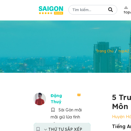
top
/
Trang Chủ
topAZ
5 Tr
Đặng
Thuỷ
Môn 
Sài Gòn mãi
Huyện H
mãi giữ lửa tình
yêu
Tiếng A
THỨ TỰ SẮP XẾP