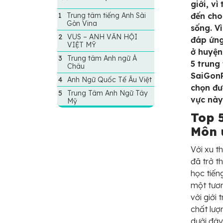
giới, v
Trung tâm tiếng Anh Sài
đến cho
Gòn Vina
sống. V
VUS – ANH VĂN HỘI
đáp ứng
VIỆT MỸ
ở huyện
Trung tâm Anh ngữ Á
5 trung
Châu
SaiGonR
Anh Ngữ Quốc Tế Âu Việt
chọn đư
Trung Tâm Anh Ngữ Tây
vực này
Mỹ
Top 
Môn 
Với xu t
đã trở t
học tiến
một tươn
với giới
chất lượ
dưới đây