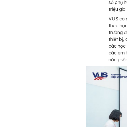
số phụ h
triệu gia
VUS có đ
theo học
trường đ
thiết bị,
các học 
các em t
năng số