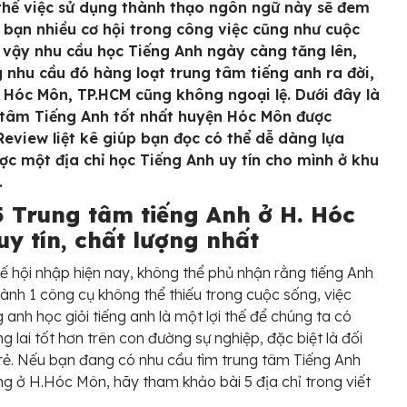
ì thế việc sử dụng thành thạo ngôn ngữ này sẽ đem
 bạn nhiều cơ hội trong công việc cũng như cuộc
ì vậy nhu cầu học Tiếng Anh ngày càng tăng lên,
 nhu cầu đó hàng loạt trung tâm tiếng anh ra đời,
 Hóc Môn, TP.HCM cũng không ngoại lệ. Dưới đây là
 tâm Tiếng Anh tốt nhất huyện Hóc Môn được
eview liệt kê giúp bạn đọc có thể dễ dàng lựa
ợc một địa chỉ học Tiếng Anh uy tín cho mình ở khu
.
5 Trung tâm tiếng Anh ở H. Hóc
uy tín, chất lượng nhất
hế hội nhập hiện nay, không thể phủ nhận rằng tiếng Anh
hành 1 công cụ không thể thiếu trong cuộc sống, việc
g anh học giỏi tiếng anh là một lợi thế để chúng ta có
g lai tốt hơn trên con đường sự nghiệp, đặc biệt là đối
 trẻ. Nếu bạn đang có nhu cầu tìm trung tâm Tiếng Anh
ng ở H.Hóc Môn, hãy tham khảo bài 5 địa chỉ trong viết
.