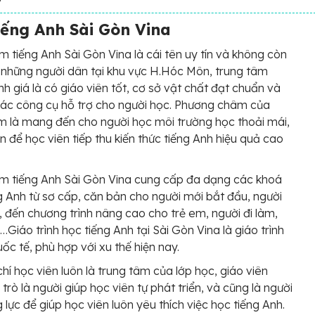
iếng Anh Sài Gòn Vina
m tiếng Anh Sài Gòn Vina là cái tên uy tín và không còn
i những người dân tại khu vực H.Hóc Môn, trung tâm
h giá là có giáo viên tốt, cơ sở vật chất đạt chuẩn và
ác công cụ hỗ trợ cho người học. Phương châm của
m là mang đến cho người học môi trường học thoải mái,
ện để học viên tiếp thu kiến thức tiếng Anh hiệu quả cao
m tiếng Anh Sài Gòn Vina cung cấp đa dạng các khoá
g Anh từ sơ cấp, căn bản cho người mới bắt đầu, người
 đến chương trình nâng cao cho trẻ em, người đi làm,
,…Giáo trình học tiếng Anh tại Sài Gòn Vina là giáo trình
ốc tế, phù hợp với xu thế hiện nay.
chí học viên luôn là trung tâm của lớp học, giáo viên
trò là người giúp học viên tự phát triển, và cũng là người
 lực để giúp học viên luôn yêu thích việc học tiếng Anh.