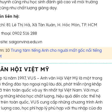
huynh cũng như học sinh đánh giá cao về môi trường
cũng như chất lượng giảng dạy.
n liên hệ:
chỉ: 81 Lê Thị Hà, Xã Tân Xuân, H. Hóc Môn, TP. HCM
 thoại: 0902 516 288
ite: saigonvina.edu.vn
m: 10
Trung tâm tiếng Anh cho người mất gốc nổi tiếng
M
VĂN HỘI VIỆT MỸ
p từ năm 1997, VUS – Anh văn Hội Việt Mỹ là một trong
 thống đào tạo ngoại ngữ lâu đời, phát triển rộng khắp
ở trên toàn quốc và uy tín nhất tại Việt Nam. Với mục
g những khóa học chất lượng, hiệu quả đến các thế hệ
 trên toàn quốc, VUS cung cấp những chương trình Anh
 lượng cao, học phí hợp lý phù hợp với thu nhập của đa