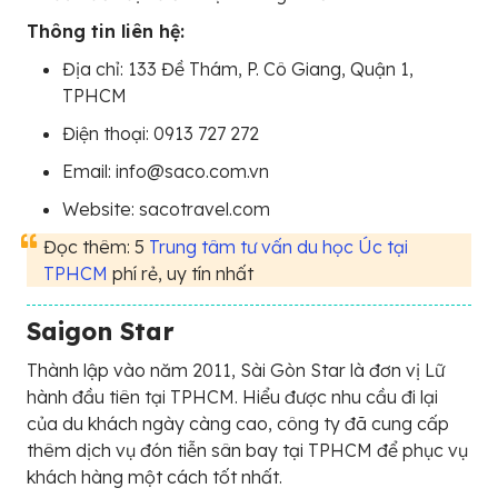
Thông tin liên hệ:
Địa chỉ: 133 Đề Thám, P. Cô Giang, Quận 1,
TPHCM
Điện thoại: 0913 727 272
Email: info@saco.com.vn
Website: sacotravel.com
Đọc thêm: 5
Trung tâm tư vấn du học Úc tại
TPHCM
phí rẻ, uy tín nhất
Saigon Star
Thành lập vào năm 2011, Sài Gòn Star là đơn vị Lữ
hành đầu tiên tại TPHCM. Hiểu được nhu cầu đi lại
của du khách ngày càng cao, công ty đã cung cấp
thêm dịch vụ đón tiễn sân bay tại TPHCM để phục vụ
khách hàng một cách tốt nhất.