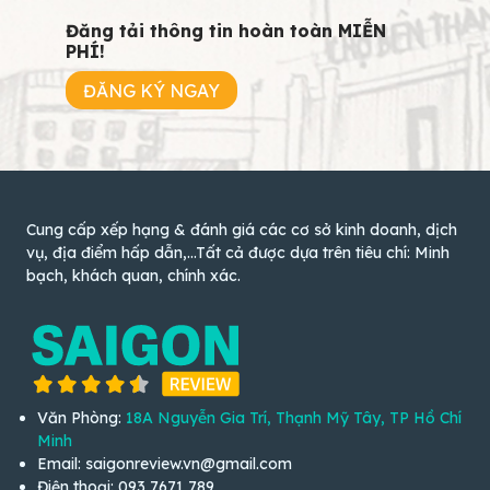
Đăng tải thông tin hoàn toàn MIỄN
PHÍ!
ĐĂNG KÝ NGAY
Cung cấp xếp hạng & đánh giá các cơ sở kinh doanh, dịch
vụ, địa điểm hấp dẫn,...Tất cả được dựa trên tiêu chí: Minh
bạch, khách quan, chính xác.
Văn Phòng:
18A Nguyễn Gia Trí, Thạnh Mỹ Tây, TP Hồ Chí
Minh
Email: saigonreview.vn@gmail.com
Điện thoại: 093 7671 789