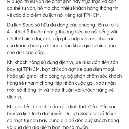
lý được nhiều vấn đề phát sinh hay trục trặc và còn
có thể tư vấn, hỗ trợ cho nhiều khách hàng thông tin
về các địa điểm du lịch nổi tiếng tại TPHCM.
Du lịch Saco sở hữu đa dạng các phương tiện ô tô từ
4 – 45 chỗ thuộc những thương hiệu xe nổi tiếng với
nội thất hiện đại, cao cấp phù hợp với mọi nhu cầu
của khách hàng với từng phân khúc giá từ bình dân
cho đến cao cấp.
Khi khách hàng sử dụng dịch vụ xe đưa đón tiễn sân
bay tại TPHCM, bạn chỉ cần đặt xe qua điện thoại
hoặc gửi gmail cho công ty, bộ phận chăm sóc khách
hàng sẽ nhanh chóng tiếp nhận cuộc gọi, xác nhận
một số thông tin và thỏa thuận với khách hàng về
dịch vụ.
Khi gọi đến, bạn chỉ cần xác định thời điểm đến sân
bay và lịch trình di chuyển. Du lịch Saco sẽ bố trí xe
có mặt tại sân bay đúng giờ để đón quý khách hàng
và đưa đến địa điểm bạn mong muốn.