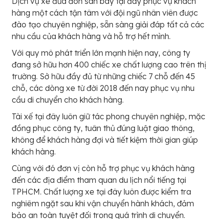
Dịch vụ xe đưa đón sân bay tại đây phục vụ khách
hàng một cách tận tâm với đội ngũ nhân viên được
đào tạo chuyên nghiệp, sẵn sàng giải đáp tất cả các
nhu cầu của khách hàng và hỗ trợ hết mình.
Với quy mô phát triển lớn mạnh hiện nay, công ty
đang sở hữu hơn 400 chiếc xe chất lượng cao trên thị
trường. Sở hữu đầy đủ từ những chiếc 7 chỗ đến 45
chỗ, các dòng xe từ đời 2018 đến nay phục vụ nhu
cầu di chuyển cho khách hàng.
Tài xế tại đây luôn giữ tác phong chuyên nghiệp, mặc
đồng phục công ty, tuân thủ đúng luật giao thông,
không để khách hàng đợi và tiết kiệm thời gian giúp
khách hàng.
Cùng với đó đơn vị còn hỗ trợ phục vụ khách hàng
đến các địa điểm tham quan du lịch nổi tiếng tại
TPHCM. Chất lượng xe tại đây luôn được kiểm tra
nghiêm ngặt sau khi vận chuyển hành khách, đảm
bảo an toàn tuyệt đối trong quá trình di chuyển.