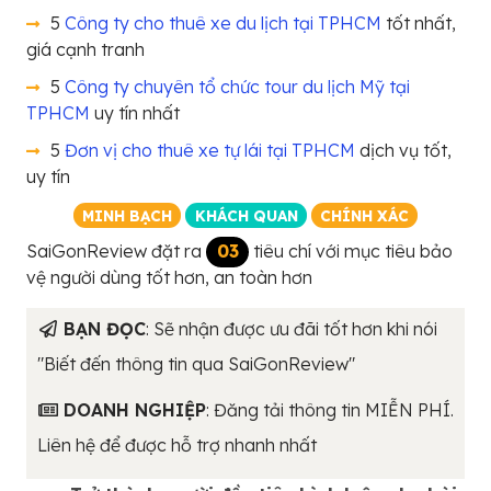
5
Công ty cho thuê xe du lịch tại TPHCM
tốt nhất,
giá cạnh tranh
5
Công ty chuyên tổ chức tour du lịch Mỹ tại
TPHCM
uy tín nhất
5
Đơn vị cho thuê xe tự lái tại TPHCM
dịch vụ tốt,
uy tín
MINH BẠCH
KHÁCH QUAN
CHÍNH XÁC
SaiGonReview đặt ra
03
tiêu chí với mục tiêu bảo
vệ người dùng tốt hơn, an toàn hơn
BẠN ĐỌC
: Sẽ nhận được ưu đãi tốt hơn khi nói
"Biết đến thông tin qua SaiGonReview"
DOANH NGHIỆP
: Đăng tải thông tin MIỄN PHÍ.
Liên hệ để được hỗ trợ nhanh nhất