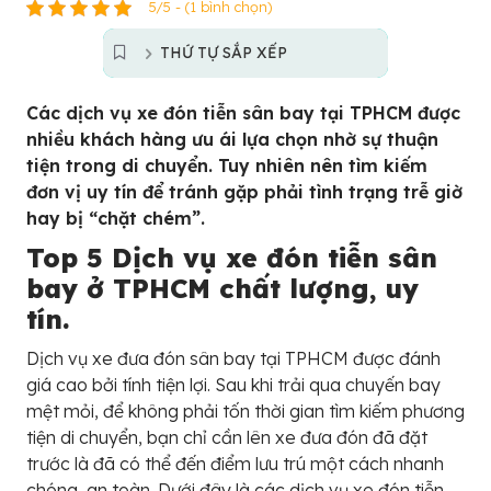
5/5 - (1 bình chọn)
THỨ TỰ SẮP XẾP
Các dịch vụ xe đón tiễn sân bay tại TPHCM được
nhiều khách hàng ưu ái lựa chọn nhờ sự thuận
tiện trong di chuyển. Tuy nhiên nên tìm kiếm
đơn vị uy tín để tránh gặp phải tình trạng trễ giờ
hay bị “chặt chém”.
Top 5 Dịch vụ xe đón tiễn sân
bay ở TPHCM chất lượng, uy
tín.
Dịch vụ xe đưa đón sân bay tại TPHCM được đánh
giá cao bởi tính tiện lợi. Sau khi trải qua chuyến bay
mệt mỏi, để không phải tốn thời gian tìm kiếm phương
tiện di chuyển, bạn chỉ cần lên xe đưa đón đã đặt
trước là đã có thể đến điểm lưu trú một cách nhanh
chóng, an toàn. Dưới đây là các dịch vụ xe đón tiễn