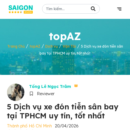
topAZ
/
/
/
/
Trang Chủ
topAZ
Dịch vụ
Vận Tải
5 Dịch vụ xe đón tiễn sân
bay tại TPHCM uy tín, tốt nhất
Tống Lê Ngọc Trâm
Reviewer
5 Dịch vụ xe đón tiễn sân bay
tại TPHCM uy tín, tốt nhất
Thành phố Hồ Chí Minh
20/04/2026