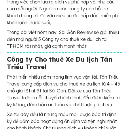
trong việc chọn lựa ra dịch vụ phù hợp với nhu cầu
của mỗi người. Ngoài ra các công ty còn hỗ trợ
khách hàng tối đa với nhiều ưu đãi hấp dẫn, miễn phí
khăn lạnh, nước suối,…
Trong bài viết hôm nay, Sài Gòn Review sẽ giới thiệu
đến mọi người 5 Công ty cho thuê xe du lịch tại
TPHCM tốt nhất, giá cạnh tranh nhất.
Công ty Cho thuê Xe Du lịch Tân
Triều Travel
Phát triển nhiều năm trong lĩnh vực vận tải, Tân Triều
Travel cung cấp dịch vụ cho thuê xe du lịch từ 4 – 45
chỗ giá tốt nhất tại Sài Gòn. Đội xe của Tân Triều
Travel trước mỗi chuyến hành trình đều được kiểm tra
kỹ lưỡng, đảm bảo an toàn và chất lượng dịch vụ.
Xe tại đây đều là những mẫu mới, được bảo trì định
kỳ để đảm bảo hoạt động ổn định và tiện nghi nhất
cho hành khách. Chất lượng dịch vụ không chỉ xuất