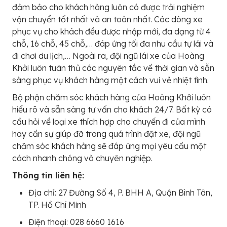
đảm bảo cho khách hàng luôn có được trải nghiệm
vận chuyển tốt nhất và an toàn nhất. Các dòng xe
phục vụ cho khách đều được nhập mới, đa dạng từ 4
chỗ, 16 chỗ, 45 chỗ,… đáp ứng tối đa nhu cầu tự lái và
đi chơi du lịch,… Ngoài ra, đội ngũ lái xe của Hoàng
Khởi luôn tuân thủ các nguyên tắc về thời gian và sẵn
sàng phục vụ khách hàng một cách vui vẻ nhiệt tình.
Bộ phận chăm sóc khách hàng của Hoàng Khởi luôn
hiểu rõ và sẵn sàng tư vấn cho khách 24/7. Bất kỳ có
cầu hỏi về loại xe thích hợp cho chuyến đi của mình
hay cần sự giúp đỡ trong quá trình đặt xe, đội ngũ
chăm sóc khách hàng sẽ đáp ứng mọi yêu cầu một
cách nhanh chóng và chuyên nghiệp.
Thông tin liên hệ:
Địa chỉ: 27 Đường Số 4, P. BHH A, Quận Bình Tân,
TP. Hồ Chí Minh
Điện thoại: 028 6660 1616