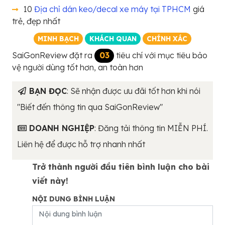
10
Địa chỉ dán keo/decal xe máy tại TPHCM
giá
trẻ, đẹp nhất
MINH BẠCH
KHÁCH QUAN
CHÍNH XÁC
SaiGonReview đặt ra
03
tiêu chí với mục tiêu bảo
vệ người dùng tốt hơn, an toàn hơn
BẠN ĐỌC
: Sẽ nhận được ưu đãi tốt hơn khi nói
"Biết đến thông tin qua SaiGonReview"
DOANH NGHIỆP
: Đăng tải thông tin MIỄN PHÍ.
Liên hệ để được hỗ trợ nhanh nhất
Trở thành người đầu tiên bình luận cho bài
viết này!
NỘI DUNG BÌNH LUẬN