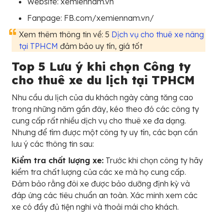
Website: xemiennam.vn
Fanpage: FB.com/xemiennam.vn/
Xem thêm thông tin về: 5
Dịch vụ cho thuê xe nâng
tại TPHCM
đảm bảo uy tín, giá tốt
Top 5 Lưu ý khi chọn Công ty
cho thuê xe du lịch tại TPHCM
Nhu cầu du lịch của du khách ngày càng tăng cao
trong những năm gần đây, kéo theo đó các công ty
cung cấp rất nhiều dịch vụ cho thuê xe đa dạng.
Nhưng để tìm được một công ty uy tín, các bạn cần
lưu ý các thông tin sau:
Kiểm tra chất lượng xe:
Trước khi chọn công ty hãy
kiểm tra chất lượng của các xe mà họ cung cấp.
Đảm bảo rằng đôi xe được bảo dưỡng định kỳ và
đáp ứng các tiêu chuẩn an toàn. Xác minh xem các
xe có đầy đủ tiện nghi và thoải mái cho khách.