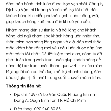
đảm bảo hành trình luôn được trọn vẹn nhất. Công ty
Dịch vụ Vận tải Hoàng Vũ còn hỗ trợ tốt nhất đến
khách hàng khi miễn phí khăn lạnh, nước uống, wifi,
giúp khách hàng xuất hóa đơn khi có yêu cầu,…
Nhằm mang đến sự tiện lợi và hài lòng cho khách
hàng, đội ngũ chăm sóc khách hàng luôn nhiệt tình,
thân thiện, sẵn sàng lắng nghe và giải đáp mọi thắc
mắc, đảm bảo rằng mọi yêu cầu luôn được đáp ứng
một cách tốt nhất. Để tiết kiệm thời gian, công ty đã
phát triển trang web trực tuyến giúp khách hàng dễ
dàng đặt xe trực tuyến thông qua website của mình.
Mọi người còn có thể được hỗ trợ nhanh chóng, đảm
bảo sự giá trị tốt nhất trong suốt chuyến hành trình.
Thông tin liên hệ:
Địa chỉ: 439/7A Lê Văn Quới, Phường Bình Trị
Đông A, Quận Bình Tân TP. Hồ Chí Minh
Điện thoại: 090 940 80 86