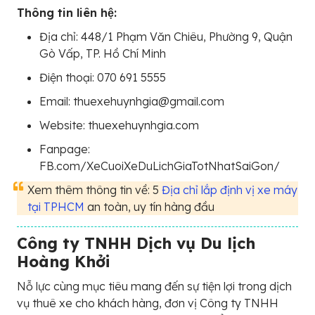
Thông tin liên hệ:
Địa chỉ: 448/1 Phạm Văn Chiêu, Phường 9, Quận
Gò Vấp, TP. Hồ Chí Minh
Điện thoại: 070 691 5555
Email: thuexehuynhgia@gmail.com
Website: thuexehuynhgia.com
Fanpage:
FB.com/XeCuoiXeDuLichGiaTotNhatSaiGon/
Xem thêm thông tin về: 5
Địa chỉ lắp định vị xe máy
tại TPHCM
an toàn, uy tín hàng đầu
Công ty TNHH Dịch vụ Du lịch
Hoàng Khởi
Nỗ lực cùng mục tiêu mang đến sự tiện lợi trong dịch
vụ thuê xe cho khách hàng, đơn vị Công ty TNHH