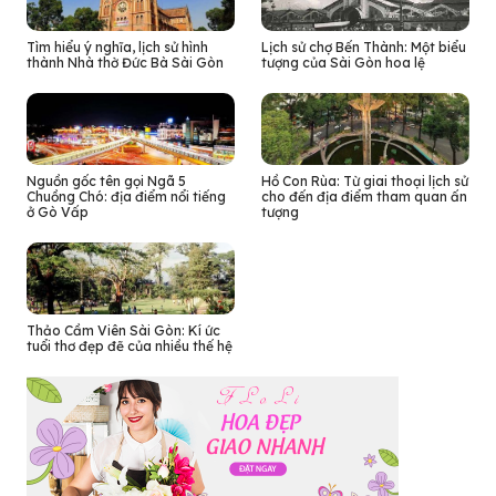
Tìm hiểu ý nghĩa, lịch sử hình
Lịch sử chợ Bến Thành: Một biểu
thành Nhà thờ Đức Bà Sài Gòn
tượng của Sài Gòn hoa lệ
Nguồn gốc tên gọi Ngã 5
Hồ Con Rùa: Từ giai thoại lịch sử
Chuồng Chó: địa điểm nổi tiếng
cho đến địa điểm tham quan ấn
ở Gò Vấp
tượng
Thảo Cầm Viên Sài Gòn: Kí ức
tuổi thơ đẹp đẽ của nhiều thế hệ