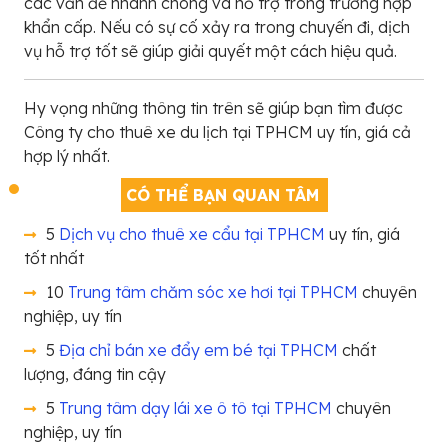
các vấn đề nhanh chóng và hỗ trợ trong trường hợp
khẩn cấp. Nếu có sự cố xảy ra trong chuyến đi, dịch
vụ hỗ trợ tốt sẽ giúp giải quyết một cách hiệu quả.
Hy vọng những thông tin trên sẽ giúp bạn tìm được
Công ty cho thuê xe du lịch tại TPHCM uy tín, giá cả
hợp lý nhất.
CÓ THỂ BẠN QUAN TÂM
5
Dịch vụ cho thuê xe cẩu tại TPHCM
uy tín, giá
tốt nhất
10
Trung tâm chăm sóc xe hơi tại TPHCM
chuyên
nghiệp, uy tín
5
Địa chỉ bán xe đẩy em bé tại TPHCM
chất
lượng, đáng tin cậy
5
Trung tâm dạy lái xe ô tô tại TPHCM
chuyên
nghiệp, uy tín