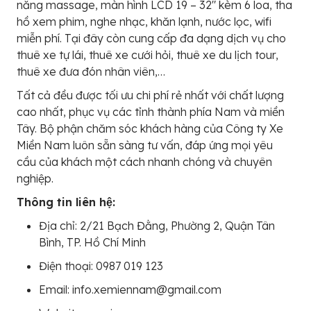
năng massage, màn hình LCD 19 – 32″ kèm 6 loa, tha
hồ xem phim, nghe nhạc, khăn lạnh, nước lọc, wifi
miễn phí. Tại đây còn cung cấp đa dạng dịch vụ cho
thuê xe tự lái, thuê xe cưới hỏi, thuê xe du lịch tour,
thuê xe đưa đón nhân viên,…
Tất cả đều được tối ưu chi phí rẻ nhất với chất lượng
cao nhất, phục vụ các tỉnh thành phía Nam và miền
Tây. Bộ phận chăm sóc khách hàng của Công ty Xe
Miền Nam luôn sẵn sàng tư vấn, đáp ứng mọi yêu
cầu của khách một cách nhanh chóng và chuyên
nghiệp.
Thông tin liên hệ:
Địa chỉ: 2/21 Bạch Đằng, Phường 2, Quận Tân
Bình, TP. Hồ Chí Minh
Điện thoại: 0987 019 123
Email: info.xemiennam@gmail.com