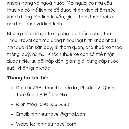
khách trong và ngoài nước. Mọi người có nhu cầu
thuê xe có thể liên hệ để được nhân viên chăm sóc
khách hàng tận tình tư vấn, giúp chọn được loại xe
phù hợp nhất với lịch trình.
Không chỉ giới hạn trong phạm vi thành phố, Tân
Triều Travel còn mở động nhiều loại hình khác nhau
như đưa đón sân bay, đi tham quan, cho thuê xe theo
tháng, quý, năm,… Khách thuê xe còn có thể nhận
được nhiều ưu đãi hấp dẫn, giảm giá, cung cấp nước
suối, khăn lạnh khác.
Thông tin liên hệ:
Địa chỉ: 39B Hồng Hà nối dài, Phường 2, Quận
Tân Bình, TP. Hồ Chí Minh
Điện thoại: 090 603 5680
Email: tantrieutravel@gmail.com
Website: tantrieutravel.com