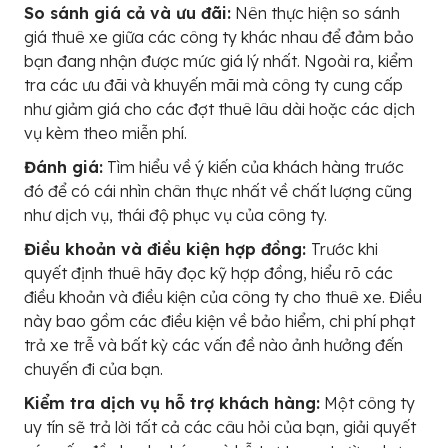
So sánh giá cả và ưu đãi:
Nên thực hiện so sánh
giá thuê xe giữa các công ty khác nhau để đảm bảo
bạn đang nhận được mức giá lý nhất. Ngoài ra, kiểm
tra các ưu đãi và khuyến mãi mà công ty cung cấp
như giảm giá cho các đợt thuê lâu dài hoặc các dịch
vụ kèm theo miễn phí.
Đánh giá:
Tìm hiểu về ý kiến của khách hàng trước
đó để có cái nhìn chân thực nhất về chất lượng cũng
như dịch vụ, thái độ phục vụ của công ty.
Điều khoản và điều kiện hợp đồng:
Trước khi
quyết định thuê hãy đọc kỹ hợp đồng, hiểu rõ các
điều khoản và điều kiện của công ty cho thuê xe. Điều
này bao gồm các điều kiện về bảo hiểm, chi phí phạt
trả xe trễ và bất kỳ các vấn đề nào ảnh hưởng đến
chuyến đi của bạn.
Kiểm tra dịch vụ hỗ trợ khách hàng:
Một công ty
uy tín sẽ trả lời tất cả các câu hỏi của bạn, giải quyết