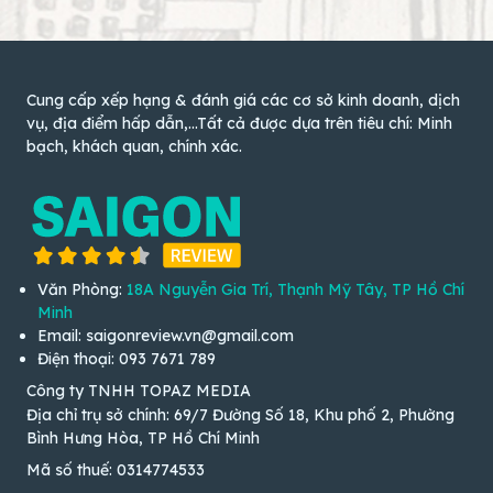
Cung cấp xếp hạng & đánh giá các cơ sở kinh doanh, dịch
vụ, địa điểm hấp dẫn,...Tất cả được dựa trên tiêu chí: Minh
bạch, khách quan, chính xác.
Văn Phòng:
18A Nguyễn Gia Trí, Thạnh Mỹ Tây, TP Hồ Chí
Minh
Email: saigonreview.vn@gmail.com
Điện thoại: 093 7671 789
Công ty TNHH TOPAZ MEDIA
Địa chỉ trụ sở chính: 69/7 Đường Số 18, Khu phố 2, Phường
Bình Hưng Hòa, TP Hồ Chí Minh
Mã số thuế: 0314774533