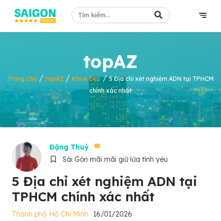
topAZ
/
/
/
Trang Chủ
topAZ
Khoẻ Đẹp
5 Địa chỉ xét nghiệm ADN tại TPHCM
chính xác nhất
Đặng Thuỷ
Sài Gòn mãi mãi giữ lửa tình yêu
5 Địa chỉ xét nghiệm ADN tại
TPHCM chính xác nhất
Thành phố Hồ Chí Minh
16/01/2026