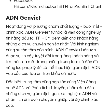
Facebook:
FB.com/KhamchuabenhBTHTanKienBinhChanh
ADN Genviet
Hoạt động với phương châm chất lượng – bảo mật –
chính xác, ADN Genviet tự hào là viện công nghệ uy
tín hàng đầu tại TP. HCM đem đến cho khách hàng
những dịch vụ chuyên nghiệp nhất. Với kinh nghiệm
cùng sự tận tâm của mình, ADN Genviet luôn tạo
được sự tin cậy tuyệt đối trong lòng khách hàng và
trở thành là một trong những trung tâm có đầy đủ
năng lực pháp lý để có thể thực hiện giám định ADN
yêu cầu của tòa án trên khắp cả nước.
Đặc biệt trung tâm cũng hợp tác cùng Viện Công
nghệ ADN và Phân tích di truyền, nhằm đưa đến
những dịch vụ giám định gen, xét nghiệm ADN và
phân tích di truyền chuyên nghiệp với độ chính xác
cao.