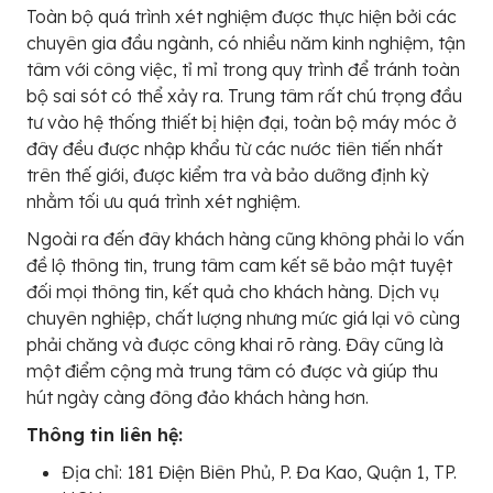
Toàn bộ quá trình xét nghiệm được thực hiện bởi các
chuyên gia đầu ngành, có nhiều năm kinh nghiệm, tận
tâm với công việc, tỉ mỉ trong quy trình để tránh toàn
bộ sai sót có thể xảy ra. Trung tâm rất chú trọng đầu
tư vào hệ thống thiết bị hiện đại, toàn bộ máy móc ở
đây đều được nhập khẩu từ các nước tiên tiến nhất
trên thế giới, được kiểm tra và bảo dưỡng định kỳ
nhằm tối ưu quá trình xét nghiệm.
Ngoài ra đến đây khách hàng cũng không phải lo vấn
đề lộ thông tin, trung tâm cam kết sẽ bảo mật tuyệt
đối mọi thông tin, kết quả cho khách hàng. Dịch vụ
chuyên nghiệp, chất lượng nhưng mức giá lại vô cùng
phải chăng và được công khai rõ ràng. Đây cũng là
một điểm cộng mà trung tâm có được và giúp thu
hút ngày càng đông đảo khách hàng hơn.
Thông tin liên hệ:
Địa chỉ: 181 Điện Biên Phủ, P. Đa Kao, Quận 1, TP.