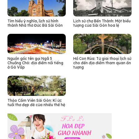
Tìm hiểu ý nghĩa, lịch sử hình
Lịch sử chợ Bến Thành: Một biểu
thành Nhà thờ Đức Bà Sài Gòn
tượng của Sài Gòn hoa lệ
Nguồn gốc tên gọi Ngã 5
Hồ Con Rùa: Từ giai thoại lịch sử
Chuồng Chó: địa điểm nổi tiếng
cho đến địa điểm tham quan ấn
ở Gò Vấp
tượng
Thảo Cầm Viên Sài Gòn: Kí ức
tuổi thơ đẹp đẽ của nhiều thế hệ