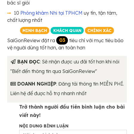
bác sĩ giỏi
10
Phòng khám Nhi tại TPHCM
uy tín, tận tâm,
chất lượng nhất
MINH BẠCH
KHÁCH QUAN
CHÍNH XÁC
SaiGonReview đặt ra
03
tiêu chí với mục tiêu bảo
vệ người dùng tốt hơn, an toàn hơn
BẠN ĐỌC
: Sẽ nhận được ưu đãi tốt hơn khi nói
"Biết đến thông tin qua SaiGonReview"
DOANH NGHIỆP
: Đăng tải thông tin MIỄN PHÍ.
Liên hệ để được hỗ trợ nhanh nhất
Trở thành người đầu tiên bình luận cho bài
viết này!
NỘI DUNG BÌNH LUẬN