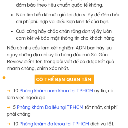
đảm bảo theo tiêu chuẩn quốc tế không.
Nên tìm hiểu kĩ mức giá tại đơn vị ấy để đảm bảo
chi phí phù hợp với điều kiện kinh tế của bạn.
Cuối cùng hãy chắc chắn rằng đơn vị ấy luôn
cam kết về bảo mật thông tin cho khách hàng.
Nếu có nhu cầu làm xét nghiệm ADN bạn hãy lưu
ngay những địa chỉ uy tín hàng đầu mà Sài Gòn
Review điểm tên trong bài viết để có được kết quả
nhanh chóng, chính xác nhất.
CÓ THỂ BẠN QUAN TÂM
10
Phòng khám nam khoa tại TPHCM
uy tín, có
làm việc ngoài giờ
5
Phòng khám Da liễu tại TPHCM
tốt nhất, chi phí
phải chăng
10
Phòng khám đa khoa tại TPHCM
dịch vụ tốt,