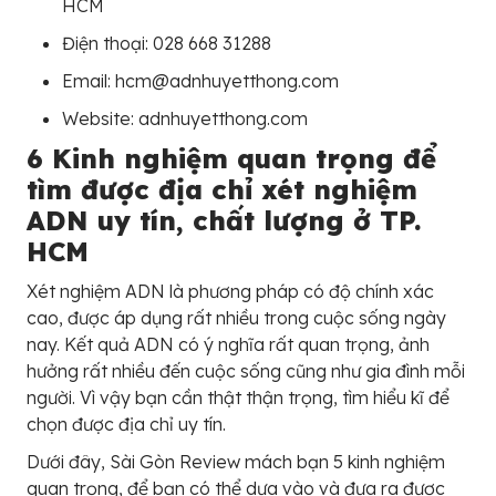
HCM
Điện thoại: 028 668 31288
Email: hcm@adnhuyetthong.com
Website: adnhuyetthong.com
6 Kinh nghiệm quan trọng để
tìm được địa chỉ xét nghiệm
ADN uy tín, chất lượng ở TP.
HCM
Xét nghiệm ADN là phương pháp có độ chính xác
cao, được áp dụng rất nhiều trong cuộc sống ngày
nay. Kết quả ADN có ý nghĩa rất quan trọng, ảnh
hưởng rất nhiều đến cuộc sống cũng như gia đình mỗi
người. Vì vậy bạn cần thật thận trọng, tìm hiểu kĩ để
chọn được địa chỉ uy tín.
Dưới đây, Sài Gòn Review mách bạn 5 kinh nghiệm
quan trọng, để bạn có thể dựa vào và đưa ra được