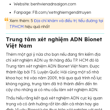
Website: benhvienadnsaigon.com
Fanpage: FB.com/xetnghiemgenditruyen
Xem thêm: 5
Địa chỉ khám và điều trị tiểu đường tại
TPHCM
hiệu quả nhất
Trung tâm xét nghiệm ADN Bionet
Việt Nam
Thêm một gợi ý nữa cho bạn nếu đang tìm kiếm địa
chỉ xét nghiệm ADN uy tín hàng đầu TP. HCM đó là
Trung tâm xét nghiệm ADN Bionet Việt Nam. Được
thành lập bởi TS. Luyện Quốc Hải cùng một số nhà
khoa học trẻ vào năm 2009, trải qua quá trình nỗ lực
không ngừng, trung tâm đã trở thành điểm đến tin
cậy cho những ai có nhu cầu làm xét nghiệm ADN.
Thấu hiểu rằng kết quả xét nghiệm ADN cực kỳ quan
trọng và có ảnh hưởng rất lớn đến cá nhân hay gia
đình. Vì vậy Bionet luôn thực hiện xét nghiệm với một