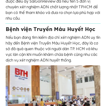
được điều ấy SaiGonReview đã nêu tên 5 đơn vị
chuyên xét nghiệm ADN chất lượng nhất TPHCM để
bạn có thể tham khảo và đưa ra chọn lựa phù hợp với
nhu cầu.
Bệnh viện Truyền Máu Huyết Học
Nếu bạn đang tìm kiếm địa chỉ xét nghiệm ADN uy tín
hãy đến Bệnh viện Truyền Máu Huyết Học, đây là cơ
sở đã quá quen thuộc với người dân TP. HCM và khu
vực lân cận khi muốn khám chữa bệnh cũng như các
dịch vụ xét nghiệm ADN huyết thống.