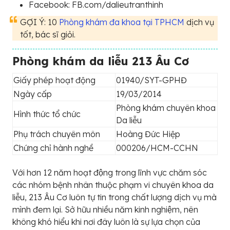
Facebook: FB.com/dalieutranthinh
GỢI Ý: 10
Phòng khám đa khoa tại TPHCM
dịch vụ
tốt, bác sĩ giỏi.
Phòng khám da liễu 213 Âu Cơ
Giấy phép hoạt động
01940/SYT-GPHĐ
Ngày cấp
19/03/2014
Phòng khám chuyên khoa
Hình thức tổ chức
Da liễu
Phụ trách chuyên môn
Hoàng Đức Hiệp
Chứng chỉ hành nghề
000206/HCM-CCHN
Với hơn 12 năm hoạt động trong lĩnh vực chăm sóc
các nhóm bệnh nhân thuộc phạm vi chuyên khoa da
liễu, 213 Âu Cơ luôn tự tin trong chất lượng dịch vụ mà
mình đem lại. Sở hữu nhiều năm kinh nghiệm, nên
không khó hiểu khi nơi đây luôn là sự lựa chọn của