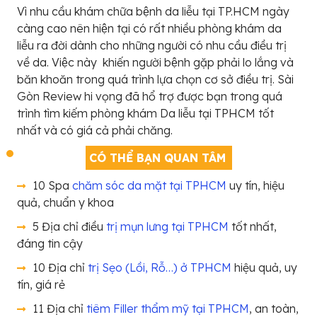
Vì nhu cầu khám chữa bệnh da liễu tại TP.HCM ngày
càng cao nên hiện tại có rất nhiều phòng khám da
liễu ra đời dành cho những người có nhu cầu điều trị
về da. Việc này khiến người bệnh gặp phải lo lắng và
băn khoăn trong quá trình lựa chọn cơ sở điều trị. Sài
Gòn Review hi vọng đã hổ trợ được bạn trong quá
trình tìm kiếm phòng khám Da liễu tại TPHCM tốt
nhất và có giá cả phải chăng.
CÓ THỂ BẠN QUAN TÂM
10 Spa
chăm sóc da mặt tại TPHCM
uy tín, hiệu
quả, chuẩn y khoa
5 Địa chỉ điều
trị mụn lưng tại TPHCM
tốt nhất,
đáng tin cậy
10 Địa chỉ
trị Sẹo (Lồi, Rỗ…) ở TPHCM
hiệu quả, uy
tín, giá rẻ
11 Địa chỉ
tiêm Filler thẩm mỹ tại TPHCM
, an toàn,