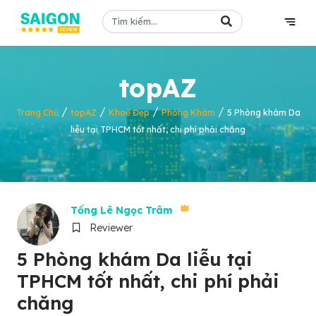
topAZ
/
/
/
/
Trang Chủ
topAZ
Khoẻ Đẹp
Phòng Khám
5 Phòng khám Da
liễu tại TPHCM tốt nhất, chi phí phải chăng
Tống Lê Ngọc Trâm
Reviewer
5 Phòng khám Da liễu tại
TPHCM tốt nhất, chi phí phải
chăng