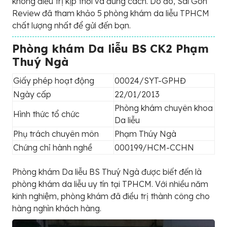
không điều trị kịp thời và đúng cách. Do đó, Sài Gòn
Review đã tham khảo 5 phòng khám da liễu TPHCM
chất lượng nhất để gửi đến bạn.
Phòng khám Da liễu BS CK2 Phạm
Thuý Ngà
Giấy phép hoạt động
00024/SYT-GPHĐ
Ngày cấp
22/01/2013
Phòng khám chuyên khoa
Hình thức tổ chức
Da liễu
Phụ trách chuyên môn
Phạm Thúy Ngà
Chứng chỉ hành nghề
000199/HCM-CCHN
Phòng khám Da liễu BS Thuý Ngà được biết đến là
phòng khám da liễu uy tín tại TPHCM. Với nhiều năm
kinh nghiệm, phòng khám đã điều trị thành công cho
hàng nghìn khách hàng.