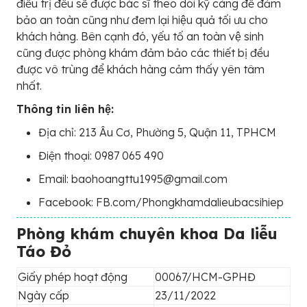
điều trị đều sẽ được bác sĩ theo dõi kỹ càng để đảm
bảo an toàn cũng như đem lại hiệu quả tối ưu cho
khách hàng. Bên cạnh đó, yếu tố an toàn vệ sinh
cũng được phòng khám đảm bảo các thiết bị đều
được vô trùng để khách hàng cảm thấy yên tâm
nhất.
Thông tin liên hệ:
Địa chỉ: 213 Âu Cơ, Phường 5, Quận 11, TPHCM
Điện thoại: 0987 065 490
Email: baohoangttu1995@gmail.com
Facebook: FB.com/Phongkhamdalieubacsihiep
Phòng khám chuyên khoa Da liễu
Táo Đỏ
Giấy phép hoạt động
00067/HCM-GPHĐ
Ngày cấp
23/11/2022