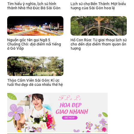
Tìm hiểu ý nghĩa, lịch sử hình
Lịch sử chợ Bến Thành: Một biểu
thành Nhà thờ Đức Bà Sài Gòn
tượng của Sài Gòn hoa lệ
Nguồn gốc tên gọi Ngã 5
Hồ Con Rùa: Từ giai thoại lịch sử
Chuồng Chó: địa điểm nổi tiếng
cho đến địa điểm tham quan ấn
ở Gò Vấp
tượng
Thảo Cầm Viên Sài Gòn: Kí ức
tuổi thơ đẹp đẽ của nhiều thế hệ