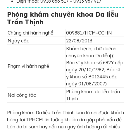
Điện thoại: 0918 866 517 – 0913 967 917
Phòng khám chuyên khoa Da liễu
Trần Thịnh
Chứng chỉ hành nghề
009881/HCM-CCHN
Ngày cấp
22/08/2013
Khám bệnh, chữa bệnh
chuyên khoa Da liễu| (
Bác sĩ y khoa số 682Y cấp
Phạm vi hành nghề
ngày 20/10/1982; Bác sĩ
y khoa số B012445 cấp
ngày 01/08/2007)
Phòng khám da liễu Trần
Nơi công tác
Thịnh
Phòng khám Da liễu Trần Thịnh luôn là nơi được khách
hàng tại TPHCM tin tưởng khi làn da gặp phải vấn đề.
Làn da bị sạm hay nổi mụn gây ảnh hưởng rất nhiều