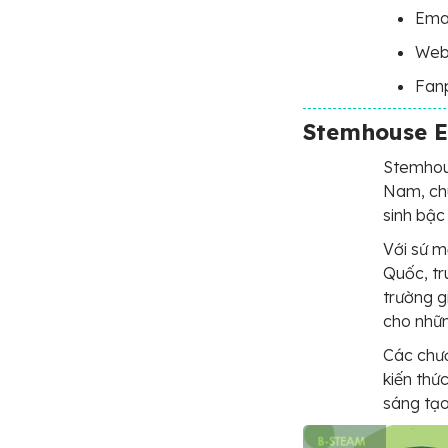
Ema
Web
Fan
Stemhouse E
Stemhous
Nam, ch
sinh bậc
Với sứ m
Quốc, tr
trường g
cho nhữn
Các chươ
kiến thứ
sáng tạo