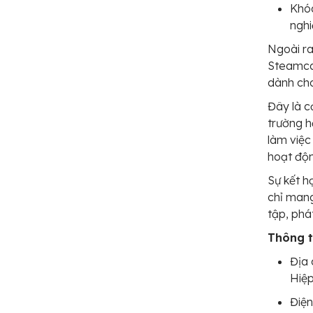
Khóa
nghi
Ngoài ra
Steamcam
dành cho
Đây là c
trường h
làm việc
hoạt độn
Sự kết h
chỉ mang
tập, phá
Thông ti
Địa 
Hiệp
Điện