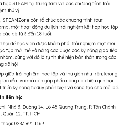
 học STEAM tại trung tâm với các chương trình trải
ệm thú vị
, STEAMZone còn tổ chức các chương trình tour
p, một hoạt động du lịch trải nghiệm kết hợp học tập
 các bé từ 3 đến 18 tuổi.
ơ hội để học viên được khám phá, trải nghiệm một môi
ọc tập mới mẻ và nâng cao được các kỹ năng giao tiếp,
 nhóm, cùng với đó là tự tin thể hiện bản thân trong các
g xã hội.
ợp giữa trải nghiệm, học tập và thư giãn như trên, không
 lại niềm vui mà còn góp phần nâng cao hiệu quả học
t triển kỹ năng tư duy phản biện và sáng tạo cho mỗi bé.
n liên hệ:
chỉ: Nhà 3, Đường 14, Lô 45 Quang Trung, P. Tân Chánh
, Quận 12, TP. HCM
 thoại: 0283 891 1169