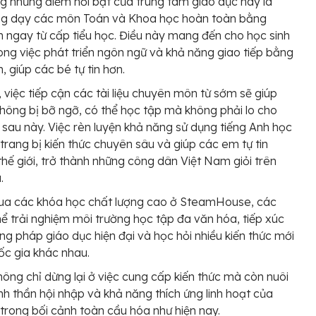
g những điểm nổi bật của trung tâm giáo dục này là
ảng dạy các môn Toán và Khoa học hoàn toàn bằng
h ngay từ cấp tiểu học. Điều này mang đến cho học sinh
trong việc phát triển ngôn ngữ và khả năng giao tiếp bằng
, giúp các bé tự tin hơn.
, việc tiếp cận các tài liệu chuyên môn từ sớm sẽ giúp
hông bị bỡ ngỡ, có thể học tập mà không phải lo cho
i sau này. Việc rèn luyện khả năng sử dụng tiếng Anh học
 trang bị kiến thức chuyên sâu và giúp các em tự tin
thế giới, trở thành những công dân Việt Nam giỏi trên
.
ua các khóa học chất lượng cao ở SteamHouse, các
ể trải nghiệm môi trường học tập đa văn hóa, tiếp xúc
ng pháp giáo dục hiện đại và học hỏi nhiều kiến thức mới
ốc gia khác nhau.
hông chỉ dừng lại ở việc cung cấp kiến thức mà còn nuôi
nh thần hội nhập và khả năng thích ứng linh hoạt của
 trong bối cảnh toàn cầu hóa như hiện nay.