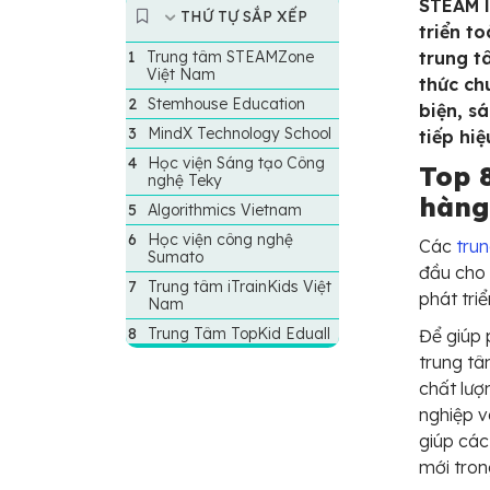
STEAM l
THỨ TỰ SẮP XẾP
triển t
Trung tâm STEAMZone
trung t
Việt Nam
thức ch
Stemhouse Education
biện, s
MindX Technology School
tiếp hiệ
Học viện Sáng tạo Công
Top 
nghệ Teky
hàng
Algorithmics Vietnam
Học viện công nghệ
Các
tru
Sumato
đầu cho
Trung tâm iTrainKids Việt
phát tri
Nam
Trung Tâm TopKid Eduall
Để giúp 
trung tâ
chất lượ
nghiệp v
giúp các
mới trong