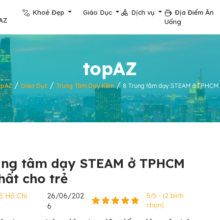
Khoẻ Đẹp
Giáo Dục
Dịch vụ
Địa Điểm Ăn
AZ
Uống
topAZ
/
/
/
opAZ
Giáo Dục
Trung Tâm Dạy Kèm
8 Trung tâm dạy STEAM ở TPHCM t
ung tâm dạy STEAM ở TPHCM
hất cho trẻ
ố Hồ Chí
26/06/202
5/5 - (2 bình
chọn)
6