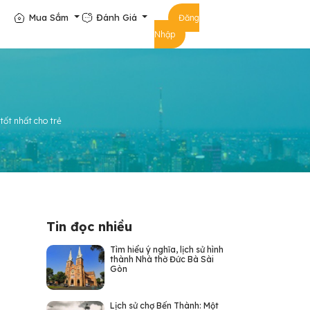
Mua Sắm
Đánh Giá
Đăng
Nhập
ốt nhất cho trẻ
Tin đọc nhiều
Tìm hiểu ý nghĩa, lịch sử hình
thành Nhà thờ Đức Bà Sài
Gòn
Lịch sử chợ Bến Thành: Một