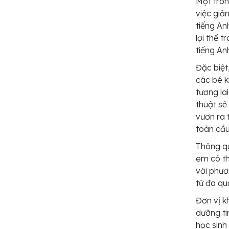
Một tron
việc gi
tiếng An
lợi thế 
tiếng Anh
Đặc biệt
các bé k
tương la
thuật sẽ
vươn ra 
toàn cầu
Thông q
em có th
với phươ
từ đa qu
Đơn vị k
dưỡng ti
học sinh