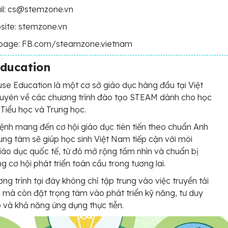
il: cs@stemzone.vn
site: stemzone.vn
page: FB.com/steamzone.vietnam
ducation
e Education là một cơ sở giáo dục hàng đầu tại Việt
uyên về các chương trình đào tạo STEAM dành cho học
 Tiểu học và Trung học.
ệnh mang đến cơ hội giáo dục tiên tiến theo chuẩn Anh
ung tâm sẽ giúp học sinh Việt Nam tiếp cận với môi
iáo dục quốc tế, từ đó mở rộng tầm nhìn và chuẩn bị
g cơ hội phát triển toàn cầu trong tương lai.
ng trình tại đây không chỉ tập trung vào việc truyền tải
c mà còn đặt trọng tâm vào phát triển kỹ năng, tư duy
 và khả năng ứng dụng thực tiễn.