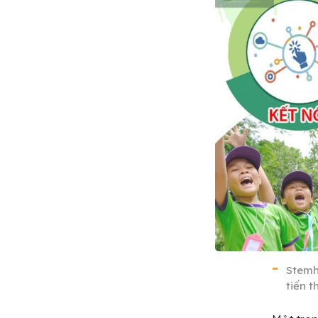
Stemh
tiến 