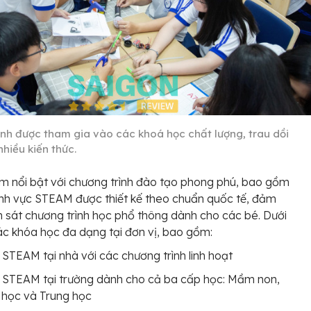
inh được tham gia vào các khoá học chất lượng, trau dồi
hiều kiến thức.
m nổi bật với chương trình đào tạo phong phú, bao gồm
ĩnh vực STEAM được thiết kế theo chuẩn quốc tế, đảm
sát chương trình học phổ thông dành cho các bé. Dưới
ác khóa học đa dạng tại đơn vị, bao gồm:
STEAM tại nhà với các chương trình linh hoạt
 STEAM tại trường dành cho cả ba cấp học: Mầm non,
 học và Trung học