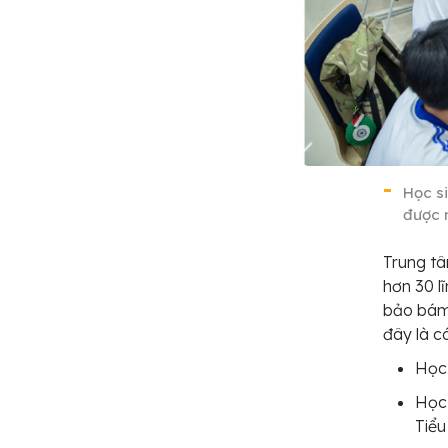
Học s
được n
Trung tâ
hơn 30 l
bảo bám 
đây là c
Học 
Học
Tiểu