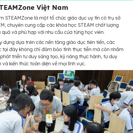
STEAMZone Việt Nam
m STEAMZone là một tổ chức giáo dục uy tín có trụ sở
CM, chuyên cung cấp các khóa học STEAM chất lượng
u quả và phù hợp với nhu cầu của từng học viên.
 dựng dựa trên các nền tảng giáo dục tiên tiến, các
 tại đây không chỉ đảm bảo tính thực tiễn mà còn nhắm
 phát triển tư duy sáng tạo, kỹ năng thực hành, tư duy
h và kiến thức toàn diện về mọi lĩnh vực.