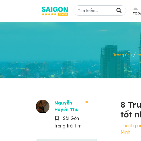
top
/
Trang Chủ
t
8 Tr
Nguyễn
Huyền Thu
tốt n
Sài Gòn
Thành ph
trong trái tim
Minh