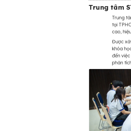
Trung tâm 
Trung tâ
tại TPH
cao, hiệ
Được xây
khóa học
đến việc
phân tíc