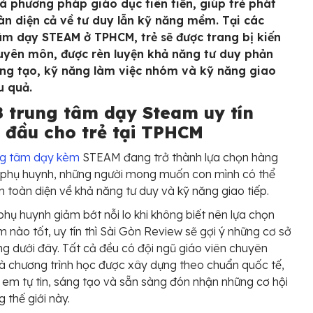
à phương pháp giáo dục tiên tiến, giúp trẻ phát
oàn diện cả về tư duy lẫn kỹ năng mềm. Tại các
âm dạy STEAM ở TPHCM, trẻ sẽ được trang bị kiến
uyên môn, được rèn luyện khả năng tư duy phản
áng tạo, kỹ năng làm việc nhóm và kỹ năng giao
u quả.
8 trung tâm dạy Steam uy tín
 đầu cho trẻ tại TPHCM
ng tâm dạy kèm
STEAM đang trở thành lựa chọn hàng
 phụ huynh, những người mong muốn con mình có thể
ển toàn diện về khả năng tư duy và kỹ năng giao tiếp.
phụ huynh giảm bớt nỗi lo khi không biết nên lựa chọn
m nào tốt, uy tín thì Sài Gòn Review sẽ gợi ý những cơ sở
ng dưới đây. Tất cả đều có đội ngũ giáo viên chuyên
à chương trình học được xây dựng theo chuẩn quốc tế,
 em tự tin, sáng tạo và sẵn sàng đón nhận những cơ hội
 thế giới này.