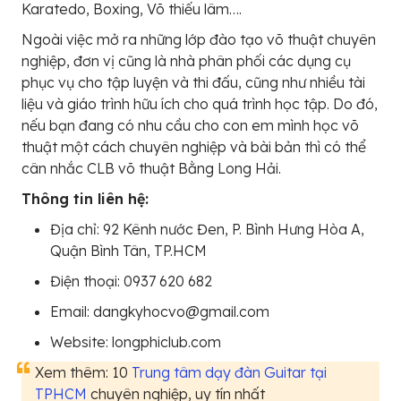
Karatedo, Boxing, Võ thiếu lâm….
Ngoài việc mở ra những lớp đào tạo võ thuật chuyên
nghiệp, đơn vị cũng là nhà phân phối các dụng cụ
phục vụ cho tập luyện và thi đấu, cũng như nhiều tài
liệu và giáo trình hữu ích cho quá trình học tập. Do đó,
nếu bạn đang có nhu cầu cho con em mình học võ
thuật một cách chuyên nghiệp và bài bản thì có thể
cân nhắc CLB võ thuật Bằng Long Hải.
Thông tin liên hệ:
Địa chỉ: 92 Kênh nước Đen, P. Bình Hưng Hòa A,
Quận Bình Tân, TP.HCM
Điện thoại: 0937 620 682
Email: dangkyhocvo@gmail.com
Website: longphiclub.com
Xem thêm: 10
Trung tâm dạy đàn Guitar tại
TPHCM
chuyên nghiệp, uy tín nhất