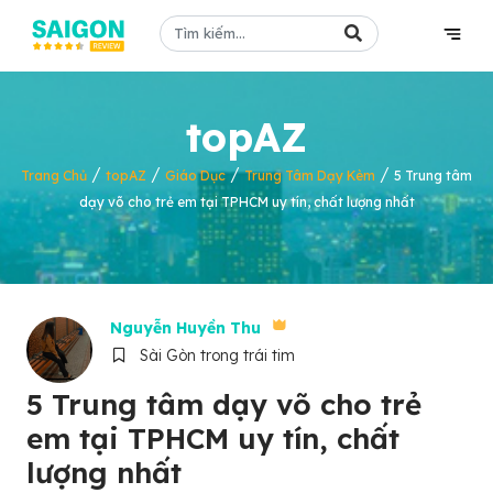
topAZ
/
/
/
/
Trang Chủ
topAZ
Giáo Dục
Trung Tâm Dạy Kèm
5 Trung tâm
dạy võ cho trẻ em tại TPHCM uy tín, chất lượng nhất
Nguyễn Huyền Thu
Sài Gòn trong trái tim
5 Trung tâm dạy võ cho trẻ
em tại TPHCM uy tín, chất
lượng nhất