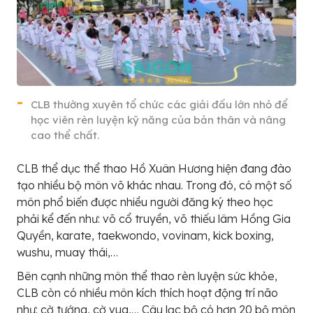
CLB thường xuyên tổ chức các giải đấu lớn nhỏ để
học viên rèn luyện kỹ năng của bản thân và nâng
cao thể chất.
CLB thể dục thể thao Hồ Xuân Hương hiện đang đào
tạo nhiều bộ môn võ khác nhau. Trong đó, có một số
môn phổ biến được nhiều người đăng ký theo học
phải kể đến như: võ cổ truyền, võ thiếu lâm Hồng Gia
Quyền, karate, taekwondo, vovinam, kick boxing,
wushu, muay thái,…
Bên cạnh những môn thể thao rèn luyện sức khỏe,
CLB còn có nhiều môn kích thích hoạt động trí não
như: cờ tướng, cờ vua,… Câu lạc bộ có hơn 20 bộ môn