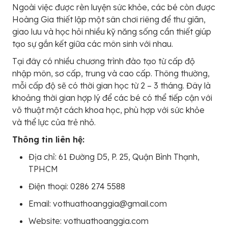
Ngoài việc được rèn luyện sức khỏe, các bé còn được
Hoàng Gia thiết lập một sân chơi riêng để thư giãn,
giao lưu và học hỏi nhiều kỹ năng sống cần thiết giúp
tạo sự gắn kết giữa các môn sinh với nhau.
Tại đây có nhiều chương trình đào tạo từ cấp độ
nhập môn, sơ cấp, trung và cao cấp. Thông thường,
mỗi cấp độ sẽ có thời gian học từ 2 – 3 tháng. Đây là
khoảng thời gian hợp lý để các bé có thể tiếp cận với
võ thuật một cách khoa học, phù hợp với sức khỏe
và thể lực của trẻ nhỏ.
Thông tin liên hệ:
Địa chỉ: 61 Đường D5, P. 25, Quận Bình Thạnh,
TPHCM
Điện thoại: 0286 274 5588
Email: vothuathoanggia@gmail.com
Website: vothuathoanggia.com