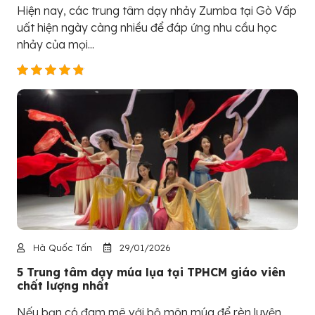
Hiện nay, các trung tâm dạy nhảy Zumba tại Gò Vấp
uất hiện ngày càng nhiều để đáp ứng nhu cầu học
nhảy của mọi...
Hà Quốc Tấn
29/01/2026
5 Trung tâm dạy múa lụa tại TPHCM giáo viên
chất lượng nhất
Nếu bạn có đam mê với bộ môn múa để rèn luyện