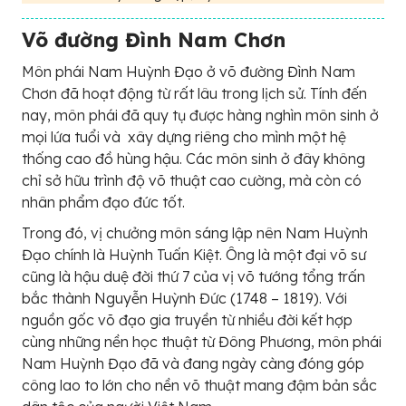
Võ đường Đình Nam Chơn
Môn phái Nam Huỳnh Đạo ở võ đường Đình Nam
Chơn đã hoạt động từ rất lâu trong lịch sử. Tính đến
nay, môn phái đã quy tụ được hàng nghìn môn sinh ở
mọi lứa tuổi và xây dựng riêng cho mình một hệ
thống cao đồ hùng hậu. Các môn sinh ở đây không
chỉ sở hữu trình độ võ thuật cao cường, mà còn có
nhân phẩm đạo đức tốt.
Trong đó, vị chưởng môn sáng lập nên Nam Huỳnh
Đạo chính là Huỳnh Tuấn Kiệt. Ông là một đại võ sư
cũng là hậu duệ đời thứ 7 của vị võ tướng tổng trấn
bắc thành Nguyễn Huỳnh Đức (1748 – 1819). Với
nguồn gốc võ đạo gia truyền từ nhiều đời kết hợp
cùng những nền học thuật từ Đông Phương, môn phái
Nam Huỳnh Đạo đã và đang ngày càng đóng góp
công lao to lớn cho nền võ thuật mang đậm bản sắc