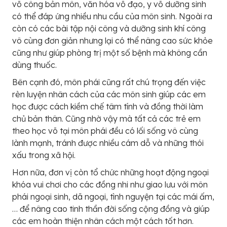
võ công bản môn, văn hóa võ đạo, y võ dưỡng sinh
có thể đáp ứng nhiều nhu cầu của môn sinh. Ngoài ra
còn có các bài tập nội công và dưỡng sinh khí công
vô cùng đơn giản nhưng lại có thể nâng cao sức khỏe
cũng như giúp phòng trị một số bệnh mà không cần
dùng thuốc.
Bên cạnh đó, môn phái cũng rất chú trọng đến việc
rèn luyện nhân cách của các môn sinh giúp các em
học được cách kiềm chế tâm tính và đồng thời làm
chủ bản thân. Cũng nhờ vậy mà tất cả các trẻ em
theo học võ tại môn phái đều có lối sống vô cùng
lành mạnh, tránh được nhiều cám dỗ và những thói
xấu trong xã hội.
Hơn nữa, đơn vị còn tổ chức những hoạt động ngoại
khóa vui chơi cho các đồng nhi như giao lưu với môn
phái ngoại sinh, dã ngoại, tình nguyện tại các mái ấm,
… để nâng cao tinh thần đời sống cộng đồng và giúp
các em hoàn thiện nhân cách một cách tốt hơn.