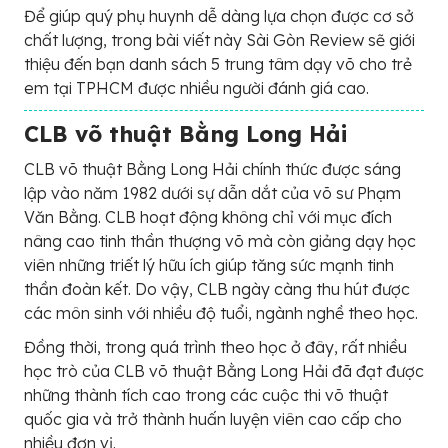
Để giúp quý phụ huynh dễ dàng lựa chọn được cơ sở
chất lượng, trong bài viết này Sài Gòn Review sẽ giới
thiệu đến bạn danh sách 5 trung tâm dạy võ cho trẻ
em tại TPHCM được nhiều người đánh giá cao.
CLB võ thuật Bằng Long Hải
CLB võ thuật Bằng Long Hải chính thức được sáng
lập vào năm 1982 dưới sự dẫn dắt của võ sư Phạm
Văn Bằng. CLB hoạt động không chỉ với mục đích
nâng cao tinh thần thượng võ mà còn giảng dạy học
viên những triết lý hữu ích giúp tăng sức mạnh tinh
thần đoàn kết. Do vậy, CLB ngày càng thu hút được
các môn sinh với nhiều độ tuổi, ngành nghề theo học.
Đồng thời, trong quá trình theo học ở đây, rất nhiều
học trò của CLB võ thuật Bằng Long Hải đã đạt được
những thành tích cao trong các cuộc thi võ thuật
quốc gia và trở thành huấn luyện viên cao cấp cho
nhiều đơn vị.