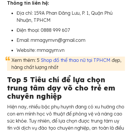
Thông tin liên hệ:
Địa chỉ: 159A Phan Đăng Lưu, P. 1, Quận Phú
Nhuận, TPHCM
Điện thoại: 0888 999 607
Email: mmagymvn@gmail.com
Website: mmagym.vn
Xem thêm: 5
Shop đồ thể thao nữ tại TPHCM
đẹp,
hàng chất lượng nhất
Top 5 Tiêu chí để lựa chọn
trung tâm dạy võ cho trẻ em
chuyên nghiệp
Hiện nay, nhiều bậc phụ huynh đang có xu hướng cho
con em mình học võ thuật để phòng vệ và nâng cao
sức khỏe. Tuy nhiên, để lựa chọn được trung tâm uy
tín với dịch vụ đào tạo chuyên nghiệp, an toàn là điều