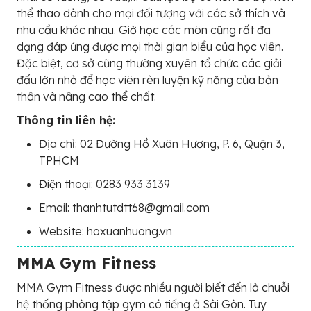
thể thao dành cho mọi đối tượng với các sở thích và
nhu cầu khác nhau. Giờ học các môn cũng rất đa
dạng đáp ứng được mọi thời gian biểu của học viên.
Đặc biệt, cơ sở cũng thường xuyên tổ chức các giải
đấu lớn nhỏ để học viên rèn luyện kỹ năng của bản
thân và nâng cao thể chất.
Thông tin liên hệ:
Địa chỉ: 02 Đường Hồ Xuân Hương, P. 6, Quận 3,
TPHCM
Điện thoại: 0283 933 3139
Email: thanhtutdtt68@gmail.com
Website: hoxuanhuong.vn
MMA Gym Fitness
MMA Gym Fitness được nhiều người biết đến là chuỗi
hệ thống phòng tập gym có tiếng ở Sài Gòn. Tuy