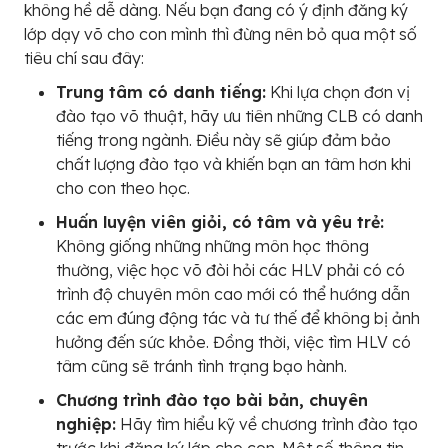
không hề dễ dàng. Nếu bạn đang có ý định đăng ký
lớp dạy võ cho con mình thì đừng nên bỏ qua một số
tiêu chí sau đây:
Trung tâm có danh tiếng:
Khi lựa chọn đơn vị
đào tạo võ thuật, hãy ưu tiên những CLB có danh
tiếng trong ngành. Điều này sẽ giúp đảm bảo
chất lượng đào tạo và khiến bạn an tâm hơn khi
cho con theo học.
Huấn luyện viên giỏi, có tâm và yêu trẻ:
Không giống những những môn học thông
thường, việc học võ đòi hỏi các HLV phải có có
trình độ chuyên môn cao mới có thể hướng dẫn
các em đúng động tác và tư thế để không bị ảnh
hưởng đến sức khỏe. Đồng thời, việc tìm HLV có
tâm cũng sẽ tránh tình trạng bạo hành.
Chương trình đào tạo bài bản, chuyên
nghiệp:
Hãy tìm hiểu kỹ về chương trình đào tạo