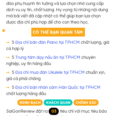
đảo phụ huynh tin tưởng và lựa chọn nhờ cung cấp
dịch vụ uy tín, chất lượng. Hy vọng từ những nội dung
mà bài viết đã cập nhật có thể giúp bạn lựa chọn
được địa chỉ phù hợp để cho con theo học.
CÓ THỂ BẠN QUAN TÂM
5
Địa chỉ bán đàn Piano tại TPHCM
chất lượng, giá
cả hợp lý
5
Trung tâm dạy nấu ăn tại TPHCM
chuyên
nghiệp, uy tín hàng đầu
5
Địa chỉ mua đàn Ukulele tại TPHCM
chuẩn xịn,
giá cả phải chăng
5
Địa chỉ bán nhân sâm Hàn Quốc tại TPHCM
chất lượng hàng đầu
MINH BẠCH
KHÁCH QUAN
CHÍNH XÁC
SaiGonReview đặt ra
03
tiêu chí với mục tiêu bảo