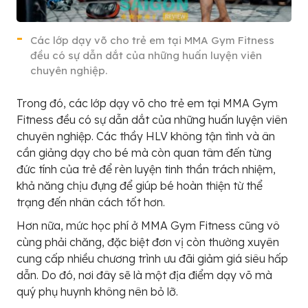
Các lớp dạy võ cho trẻ em tại MMA Gym Fitness
đều có sự dẫn dắt của những huấn luyện viên
chuyên nghiệp.
Trong đó, các lớp dạy võ cho trẻ em tại MMA Gym
Fitness đều có sự dẫn dắt của những huấn luyện viên
chuyên nghiệp. Các thầy HLV không tận tình và ân
cần giảng dạy cho bé mà còn quan tâm đến từng
đức tính của trẻ để rèn luyện tinh thần trách nhiệm,
khả năng chịu đựng để giúp bé hoàn thiện từ thể
trạng đến nhân cách tốt hơn.
Hơn nữa, mức học phí ở MMA Gym Fitness cũng vô
cùng phải chăng, đặc biệt đơn vị còn thường xuyên
cung cấp nhiều chương trình ưu đãi giảm giá siêu hấp
dẫn. Do đó, nơi đây sẽ là một địa điểm dạy võ mà
quý phụ huynh không nên bỏ lỡ.