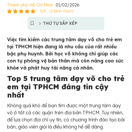
Thành phố Hồ Chí Minh
01/02/2026
5/5 - (1 bình chọn)
THỨ TỰ SẮP XẾP
Việc tìm kiếm các trung tâm dạy võ cho trẻ em
tại TPHCM hiện đang là nhu cầu của rất nhiều
bậc phụ huynh. Bởi học võ không chỉ giúp các
con tự phòng vệ bản thân mà còn nâng cao sức
khỏe và phát huy tài năng cá nhân.
Top 5 trung tâm dạy võ cho trẻ
em tại TPHCM đáng tin cậy
nhất
Không quá khó để bạn tìm được một trung tâm dạy
võ ở tất cả các quận trên địa bàn TPHCM. Tuy nhiên,
để lựa chọn địa chỉ uy tín, có chương trình đào tạo bài
bản, giáo viên giỏi là điều không hề dễ dàng.