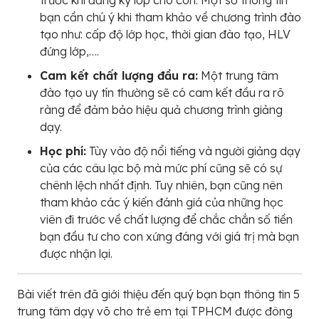
trước khi đăng ký lớp cho con. Một số thông tin
bạn cần chú ý khi tham khảo về chương trình đào
tạo như: cấp độ lớp học, thời gian đào tạo, HLV
đứng lớp,….
Cam kết chất lượng đầu ra:
Một trung tâm
đào tạo uy tín thường sẽ có cam kết đầu ra rõ
ràng để đảm bảo hiệu quả chương trình giảng
dạy.
Học phí:
Tùy vào độ nổi tiếng và người giảng dạy
của các câu lạc bộ mà mức phí cũng sẽ có sự
chênh lệch nhất định. Tuy nhiên, bạn cũng nên
tham khảo các ý kiến đánh giá của những học
viên đi trước về chất lượng để chắc chắn số tiền
bạn đầu tư cho con xứng đáng với giá trị mà bạn
được nhận lại.
Bài viết trên đã giới thiệu đến quý bạn bạn thông tin 5
trung tâm dạy võ cho trẻ em tại TPHCM được đông