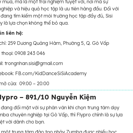
 múa, mà là một trải nghiệm tuyệt vời, nơi mà sự
ghiệp và hiệu quả học tập là ưu tiên hàng đầu. Đối với
 đang tìm kiếm một môi trường học tập đầy đủ, Sisi
là lựa chọn không thể bỏ qua.
n liên hệ:
chỉ: 259 Dương Quảng Hàm, Phường 5, Q. Gò Vấp
 thoại: 0908 243 046
l: trongnhan.sisi@gmail.com
ebook: FB.com/KidDanceSiSiAcademy
mở cửa: 09:00 – 20:00
lypro – 891/10 Nguyễn Kiệm
đang đối mặt với sự phân vân khi chọn trung tâm dạy
ba chuyên nghiệp tại Gò Vấp, thì Flypro chính là sự lựa
ệt vời dành cho bạn.
à một trung tâm đào tạo nhảy Zumba được nhiều học