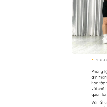
Sisi 
Phòng tậ
âm thanh
học tập 
với chất
quan tâ
Với tất 