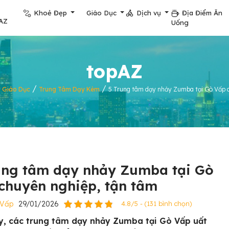
Khoẻ Đẹp
Giáo Dục
Dịch vụ
Địa Điểm Ăn
AZ
Uống
topAZ
/
/
/
Giáo Dục
Trung Tâm Dạy Kèm
5 Trung tâm dạy nhảy Zumba tại Gò Vấp 
ung tâm dạy nhảy Zumba tại Gò
chuyên nghiệp, tận tâm
 Vấp
29/01/2026
4.8/5 - (131 bình chọn)
y, các trung tâm dạy nhảy Zumba tại Gò Vấp uất