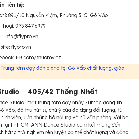
n liên hệ:
chỉ: 891/10 Nguyễn Kiệm, Phường 3, Q. Gò Vấp
 thoại: 093 847 6979
l: info@flypro.vn
ite: flypro.vn
ebook: FB.com/thuamviet
 Trung tâm dạy đàn piano tại Gò Vấp chất lượng, giáo
tudio – 405/42 Thống Nhất
ce Studio, một trung tâm dạy nhảy Zumba đáng tin
Gò Vấp, đã thu hút sự chú ý của đa dạng đối tượng, từ
, sinh viên, đến những bà nội trợ và nữ văn phòng. Với ba
nh tại TP.HCM, ANN Dance Studio cam kết mang đến
h hàng trải nghiệm rèn luyện cơ thể chất lượng và đồng