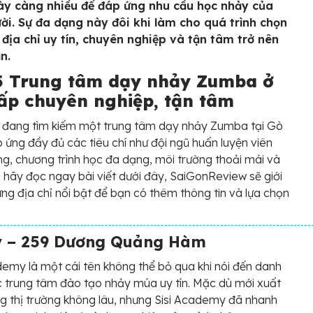
ày càng nhiều để đáp ứng nhu cầu học nhảy của
ời. Sự đa dạng này đôi khi làm cho quá trình chọn
 địa chỉ uy tín, chuyên nghiệp và tận tâm trở nên
n.
5 Trung tâm dạy nhảy Zumba ở
ấp chuyên nghiệp, tận tâm
 đang tìm kiếm một trung tâm dạy nhảy Zumba tại Gò
 ứng đầy đủ các tiêu chí như đội ngũ huấn luyện viên
ng, chương trình học đa dạng, môi trường thoải mái và
i, hãy đọc ngay bài viết dưới đây, SaiGonReview sẽ giới
ững địa chỉ nổi bật để bạn có thêm thông tin và lựa chọn
y – 259 Dương Quảng Hàm
demy là một cái tên không thể bỏ qua khi nói đến danh
 trung tâm đào tạo nhảy múa uy tín. Mặc dù mới xuất
ng thị trường không lâu, nhưng Sisi Academy đã nhanh