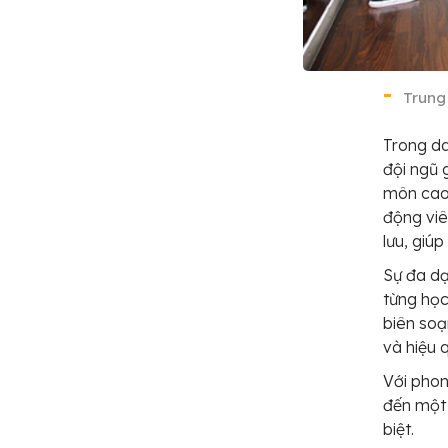
Trung
Trong da
đội ngũ 
môn cao,
động viê
lưu, giúp
Sự đa dạ
từng học
biên soạ
và hiệu 
Với phon
đến một 
biệt.