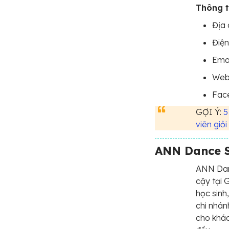
Thông ti
Địa 
Điện
Emai
Webs
Fac
GỢI Ý:
5
viên giỏi
ANN Dance S
ANN Dan
cậy tại 
học sinh
chi nhá
cho khác