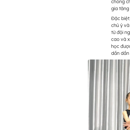
chóng ch
gia tăng
Đặc biệt
chú ý và
từ đội n
cao và x
học được
dần dần 