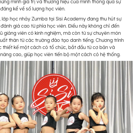
ứng minh giá trị và thương hiệu của mình thông qua sự
 đáng kể về số lượng học viên.
, lớp học nhảy Zumba tại Sisi Academy đang thu hút sự
 đánh giá cao từ phía học viên. Điều này không chỉ đến
gũ giảng viên có kinh nghiệm, mà còn từ sự chuyên môn
uất thân từ các trường đào tạo danh tiếng. Chương trình
 thiết kế một cách có tổ chức, bắt đầu từ cơ bản và
nâng cao, giúp học viên tiến bộ một cách có hệ thống.