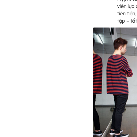
viên lựa
tiên tiế
tập – tấ