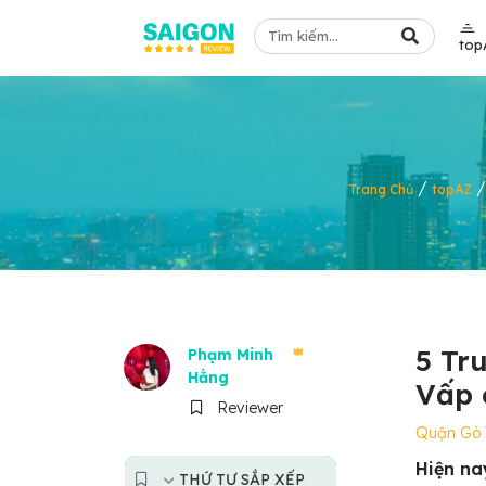
top
/
Trang Chủ
topAZ
5 Tr
Phạm Minh
Hằng
Vấp 
Reviewer
Quận Gò
Hiện na
THỨ TỰ SẮP XẾP