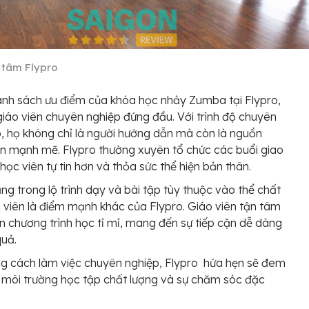
 tâm Flypro
nh sách ưu điểm của khóa học nhảy Zumba tại Flypro,
giáo viên chuyên nghiệp đứng đầu. Với trình độ chuyên
 họ không chỉ là người hướng dẫn mà còn là nguồn
n mạnh mẽ. Flypro thường xuyên tổ chức các buổi giao
 học viên tự tin hơn và thỏa sức thể hiện bản thân.
ng trong lộ trình dạy và bài tập tùy thuộc vào thể chất
 viên là điểm mạnh khác của Flypro. Giáo viên tận tâm
n chương trình học tỉ mỉ, mang đến sự tiếp cận dễ dàng
quả.
g cách làm việc chuyên nghiệp, Flypro hứa hẹn sẽ đem
môi trường học tập chất lượng và sự chăm sóc đặc