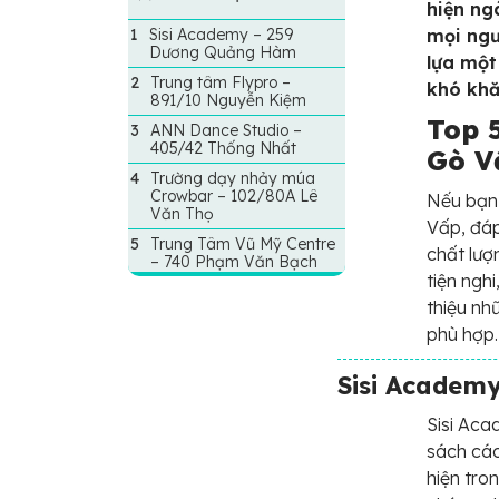
hiện ng
Sisi Academy – 259
mọi ngư
Dương Quảng Hàm
lựa một
Trung tâm Flypro –
khó khă
891/10 Nguyễn Kiệm
Top 
ANN Dance Studio –
405/42 Thống Nhất
Gò V
Trường dạy nhảy múa
Crowbar – 102/80A Lê
Nếu bạn
Văn Thọ
Vấp, đáp
Trung Tâm Vũ Mỹ Centre
chất lượ
– 740 Phạm Văn Bạch
tiện ngh
thiệu nh
phù hợp.
Sisi Academ
Sisi Aca
sách các
hiện tro