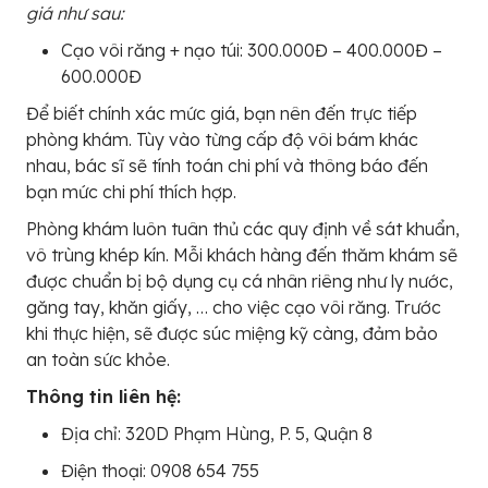
giá như sau:
Cạo vôi răng + nạo túi: 300.000Đ – 400.000Đ –
600.000Đ
Để biết chính xác mức giá, bạn nên đến trực tiếp
phòng khám. Tùy vào từng cấp độ vôi bám khác
nhau, bác sĩ sẽ tính toán chi phí và thông báo đến
bạn mức chi phí thích hợp.
Phòng khám luôn tuân thủ các quy định về sát khuẩn,
vô trùng khép kín. Mỗi khách hàng đến thăm khám sẽ
được chuẩn bị bộ dụng cụ cá nhân riêng như ly nước,
găng tay, khăn giấy, … cho việc cạo vôi răng. Trước
khi thực hiện, sẽ được súc miệng kỹ càng, đảm bảo
an toàn sức khỏe.
Thông tin liên hệ:
Địa chỉ: 320D Phạm Hùng, P. 5, Quận 8
Điện thoại: 0908 654 755