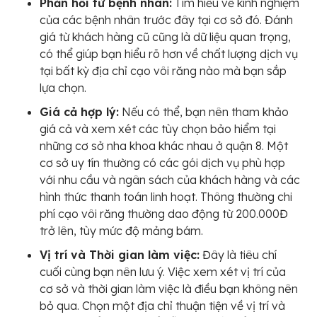
Phản hồi từ bệnh nhân:
Tìm hiểu về kinh nghiệm
của các bệnh nhân trước đây tại cơ sở đó. Đánh
giá từ khách hàng cũ cũng là dữ liệu quan trọng,
có thể giúp bạn hiểu rõ hơn về chất lượng dịch vụ
tại bất kỳ địa chỉ cạo vôi răng nào mà bạn sắp
lựa chọn.
Giá cả hợp lý:
Nếu có thể, bạn nên tham khảo
giá cả và xem xét các tùy chọn bảo hiểm tại
những cơ sở nha khoa khác nhau ở quận 8. Một
cơ sở uy tín thường có các gói dịch vụ phù hợp
với nhu cầu và ngân sách của khách hàng và các
hình thức thanh toán linh hoạt. Thông thường chi
phí cạo vôi răng thường dao động từ 200.000Đ
trở lên, tùy mức độ mảng bám.
Vị trí và Thời gian làm việc:
Đây là tiêu chí
cuối cùng bạn nên lưu ý. Việc xem xét vị trí của
cơ sở và thời gian làm việc là điều bạn không nên
bỏ qua. Chọn một địa chỉ thuận tiện về vị trí và