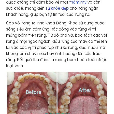
được không chỉ đảm bảo về mặt
thẩm mỹ
và còn
sức khỏe, mang đến
sự khỏe đẹp
cho hàng ngàn
khách hàng, giúp bạn tự tin tươi cười rạng rỡ.
Cạo vôi răng tại nha khoa Đăng Khoa sử dụng bước
sóng siêu âm cảm ứng, tác động vào từng vị trí
mảng bám trên răng. Từ đó phá vỡ, bóc tách các vôi
răng ở mọi ngóc ngách, đầu rung của máy có thể len
lỏi vào các vị trí phức tạp như kẽ răng, dưới nướu mà
không làm chảy máu hay ảnh hưởng đến cấu trúc
răng. Kết quả thu được là mảng bám hoàn toàn được
loại sạch.