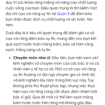
duy trì sức khỏe răng miệng và nâng cao chất lượng
cuộc sống của bạn. Điều quan trọng là tìm kiếm một
địa chỉ cạo vôi răng uy tín tại
Quận 8
để đảm bảo
bạn nhận được dịch vụ chất lượng và an toàn, tân
tâm.
Dưới đây là 6 tiêu chí quan trọng để đánh giá cơ sở
cạo vôi răng đảm bảo uy tín, mang đến cho bạn kết
quả sạch hoàn toàn mảng bám, bảo vệ hàm răng
sạch, trắng sáng và tự tin:
Chuyên môn nha sĩ:
Đầu tiên, bạn nên xem xét
kinh nghiệm và chuyên môn của các bác sĩ và cả
nhân viên y tế tại cơ sở. Một cơ sở cạo vôi răng
uy tín thường có đội ngũ chuyên gia có trình độ
và kinh nghiệm lâu năm trong lĩnh vực này. Tuy
không phải thủ thuật phức tạp, nhưng việc thực
hiện cạo vôi răng cũng cần được đảm nhiệm bởi
bác sĩ giỏi. Qua đó mới có thể làm sạch mảng
bám hoàn toàn trên răng mà không gây đau