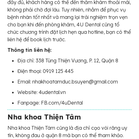
đầy đủ, khách hàng có thể đến thăm khám thoải mái,
không phải chờ đợi lâu. Tuy nhiên, nhằm để phục vụ
bệnh nhân tốt nhất và mang lại trải nghiệm trọn vẹn
cho bạn khi đến phòng khám, 4U Dental cũng tổ
chức chương trình đặt lịch hẹn qua hotline, bạn có thể
liên hệ để book lịch trước.
Thông tin liên hệ:
Địa chỉ: 338 Tùng Thiện Vương, P. 12, Quận 8
Điện thoại: 0919 125 445
Email: nhakhoatamduc.bsuyen@gmail.com
Website: 4udental.vn
Fanpage: FB.com/4uDental
Nha khoa Thiện Tâm
Nha khoa Thiện Tâm cũng là địa chỉ cạo vôi răng uy
tín, không đau ở quận 8 mà bạn có thể tham khảo.