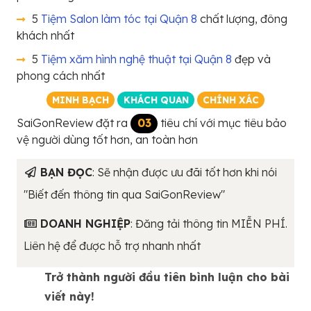
5
Tiệm Salon làm tóc tại Quận 8
chất lượng, đông
khách nhất
5
Tiệm xăm hình nghệ thuật tại Quận 8
đẹp và
phong cách nhất
MINH BẠCH
KHÁCH QUAN
CHÍNH XÁC
SaiGonReview đặt ra
03
tiêu chí với mục tiêu bảo
vệ người dùng tốt hơn, an toàn hơn
BẠN ĐỌC
: Sẽ nhận được ưu đãi tốt hơn khi nói
"Biết đến thông tin qua SaiGonReview"
DOANH NGHIỆP
: Đăng tải thông tin MIỄN PHÍ.
Liên hệ để được hỗ trợ nhanh nhất
Trở thành người đầu tiên bình luận cho bài
viết này!