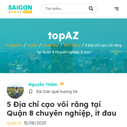
topAZ
/
/
/
/
Trang Chủ
topAZ
Khoẻ Đẹp
Nha Khoa
5 Địa chỉ cạo vôi răng
tại Quận 8 chuyên nghiệp, ít đau
Nguyễn Thắm
Sài Gòn quê hương tôi
5 Địa chỉ cạo vôi răng tại
Quận 8 chuyên nghiệp, ít đau
Quận 8
31/08/2025