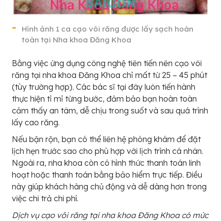
Hình ảnh 1 ca cạo vôi răng được lấy sạch hoàn
toàn tại Nha khoa Đăng Khoa
Bằng việc ứng dụng công nghệ tiên tiến nên cạo vôi
răng tại nha khoa Đăng Khoa chỉ mất từ 25 – 45 phút
(tùy trường hợp). Các bác sĩ tại đây luôn tiến hành
thực hiện tỉ mỉ từng bước, đảm bảo bạn hoàn toàn
cảm thấy an tâm, dễ chịu trong suốt và sau quá trình
lấy cao răng.
Nếu bận rộn, bạn có thể liên hệ phòng khám để đặt
lịch hẹn trước sao cho phù hợp với lịch trình cá nhân.
Ngoài ra, nha khoa còn có hình thức thanh toán linh
hoạt hoặc thanh toán bằng bảo hiểm trực tiếp. Điều
này giúp khách hàng chủ động và dễ dàng hơn trong
việc chi trả chi phí.
Dịch vụ cạo vôi răng tại nha khoa Đăng Khoa có mức