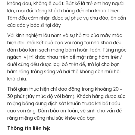
không đau, không ê buốt. Bất kể là trẻ em hay người
lớn, mọi đối tượng khách hàng đến nha khoa Thiện
Tâm đều cảm nhận được sự phục vụ chu đáo, ân cần
của các y bác sĩ tại đây.
Với kinh nghiệm lâu năm và sự hỗ trợ của máy móc
hiện đại, mỗi kết quả cạo vôi răng tại nha khoa đều
đảm bảo làm sạch mảng bám hoàn toàn. Từng ngóc
ngách, vị trí khác nhau trên bề mặt răng hàm trên/
dưới cũng đều được loại bỏ triệt để, trả lại cho bạn
hàm răng trắng sáng và hơi thở không còn mùi hôi
khó chịu.
Thời gian thực hiện chỉ dao động trong khoảng 20 –
30 phút (tùy mức độ vôi bám). Khách hàng được súc
miệng bằng dung dịch sát khuẩn trước khi bắt đầu
cạo vôi răng. Đảm bảo an toàn, vệ sinh cho vấn đề
răng miệng cũng như sức khỏe của bạn.
Thông tin liên hệ: