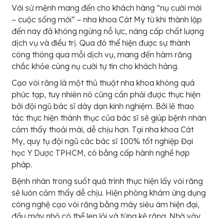
Với sứ mệnh mang đến cho khách hàng “nụ cười mới
– cuộc sống mới” – nha khoa Cát My từ khi thành lập
đến nay đã không ngừng nỗ lực, nâng cấp chất lượng
dịch vụ và điều trị. Qua đó thể hiện được sự thành
công thông qua mỗi dịch vụ, mang đến hàm răng
chắc khỏe cùng nụ cười tự tin cho khách hàng.
Cạo vôi răng là một thủ thuật nha khoa không quá
phức tạp, tuy nhiên nó cũng cần phải được thực hiện
bởi đội ngũ bác sĩ dày dạn kinh nghiệm. Bởi lẽ thao
tác thực hiện thành thục của bác sĩ sẽ giúp bệnh nhân
cảm thấy thoải mái, dễ chịu hơn. Tại nha khoa Cát
My, quy tụ đội ngũ các bác sĩ 100% tốt nghiệp Đại
học Y Dược TPHCM, có bằng cấp hành nghề hợp
pháp.
Bệnh nhân trong suốt quá trình thực hiện lấy vôi răng
sẽ luôn cảm thấy dễ chịu. Hiện phòng khám ứng dụng
công nghệ cạo vôi răng bằng máy siêu âm hiện đại,
đầu máy nhỏ có thể len lỏi và từng kẽ răng. Nhờ vậy