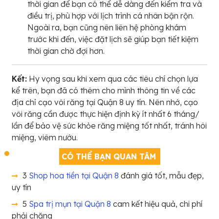
thời gian để bạn có thể dễ dàng đến kiểm tra và
điều trị, phù hợp với lịch trình cá nhân bận rộn.
Ngoài ra, bạn cũng nên liên hệ phòng khám
trước khi đến, việc đặt lịch sẽ giúp bạn tiết kiệm
thời gian chờ đợi hơn.
Kết:
Hy vọng sau khi xem qua các tiêu chí chọn lựa
kể trên, bạn đã có thêm cho mình thông tin về các
địa chỉ cạo vôi răng tại Quận 8 uy tín. Nên nhớ, cạo
vôi răng cần được thực hiện định kỳ ít nhất 6 tháng/
lần để bảo vệ sức khỏe răng miệng tốt nhất, tránh hôi
miệng, viêm nướu.
CÓ THỂ BẠN QUAN TÂM
3
Shop hoa tiền tại Quận 8
đánh giá tốt, mẫu đẹp,
uy tín
5
Spa trị mụn tại Quận 8
cam kết hiệu quả, chi phí
phải chăng