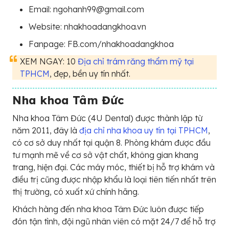
Email: ngohanh99@gmail.com
Website: nhakhoadangkhoa.vn
Fanpage: FB.com/nhakhoadangkhoa
XEM NGAY: 10
Địa chỉ trám răng thẩm mỹ tại
TPHCM
, đẹp, bền uy tín nhất.
Nha khoa Tâm Đức
Nha khoa Tâm Đức (4U Dental) được thành lập từ
năm 2011, đây là
địa chỉ nha khoa uy tín tại TPHCM
,
có cơ sở duy nhất tại quận 8. Phòng khám được đầu
tư mạnh mẽ về cơ sở vật chất, không gian khang
trang, hiện đại. Các máy móc, thiết bị hỗ trợ khám và
điều trị cũng được nhập khẩu là loại tiên tiến nhất trên
thị trường, có xuất xứ chính hãng.
Khách hàng đến nha khoa Tâm Đức luôn được tiếp
đón tận tình, đội ngũ nhân viên có mặt 24/7 để hỗ trợ