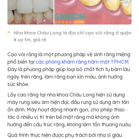
Nha khoa Châu Long là địa chỉ cạo vôi răng ở quận
8 uy tín, giá rẻ
Cạo vôi răng là một phương pháp vệ sinh răng miệng
phổ biến tại
các phòng khám răng hàm mặt TPHCM
.
Đây là phương pháp giúp loại bỏ chất tích tụ bám lâu
ngày trên răng, làm răng bạn xỉn màu, ảnh hưởng
sức khỏe.
Lấy cao răng tại nha khoa Châu Long hiện sử dụng
máy rung siêu âm hiện đại, đầu rung sử dụng âm tần
ổn định. Máy hoạt động nhanh gọn, cho phép thao
tác ở nhiều vị trí trên bề mặt răng mà không ảnh
hưởng đến cấu trúc răng, không làm tổn thương nướu.
Quá trình thực hiện được phụ trách bởi nha sĩ giàu