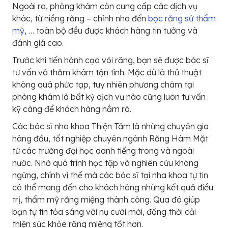
Ngoài ra, phòng khám còn cung cấp các dịch vụ
khác, từ niềng răng – chỉnh nha đến
bọc răng sứ thẩm
mỹ
, … toàn bộ đều được khách hàng tin tưởng và
đánh giá cao.
Trước khi tiến hành cạo vôi răng, bạn sẽ được bác sĩ
tư vấn và thăm khám tận tình. Mặc dù là thủ thuật
không quá phức tạp, tuy nhiên phương châm tại
phòng khám là bất kỳ dịch vụ nào cũng luôn tư vấn
kỹ càng để khách hàng nắm rõ.
Các bác sĩ nha khoa Thiện Tâm là những chuyên gia
hàng đầu, tốt nghiệp chuyên ngành Răng Hàm Mặt
từ các trường đại học danh tiếng trong và ngoài
nước. Nhờ quá trình học tập và nghiên cứu không
ngừng, chính vì thế mà các bác sĩ tại nha khoa tự tin
có thể mang đến cho khách hàng những kết quả điều
trị, thẩm mỹ răng miệng thành công. Qua đó giúp
bạn tự tin tỏa sáng với nụ cười mới, đồng thời cải
thiện sức khỏe răng miệng tốt hơn.