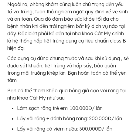
Ngoài ra, phòng khám cũng luôn chú trọng đến yếu
tố vô trùng, tuân thủ nghiêm ngặt quy định về vệ sinh
và an toàn. Qua đó đảm bảo sức khỏe tối đa cho
bệnh nhân khi đến trải nghiệm bất kỳ dịch vụ nào tại
đây. Đặc biệt phải kể đến tại nha khoa Cát My chính
là hệ thống hấp tiệt trùng dụng cụ tiêu chuẩn class B
hiện đại.
Các dụng cụ dùng chung trước và sau khi sử dụng , sẽ
được sát khuẩn, tiệt trùng và hấp sấy, bảo quản
trong môi trường khép kín. Bạn hoàn toàn có thể yên
tâm.
Bạn có thể tham khảo qua bảng giá cạo vôi răng tại
nha khoa Cát My như sau:
Làm sạch răng trẻ em: 100.000Đ/ lần
Lấy vôi răng + đánh bóng răng: 200.000Đ/ lần
Lấy vôi răng có viêm nướu: 300.000Đ/ lần