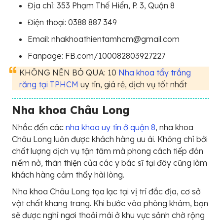
Địa chỉ: 353 Phạm Thế Hiển, P. 3, Quận 8
Điện thoại: 0388 887 349
Email: nhakhoathientamhcm@gmail.com
Fanpage: FB.com/100082803927227
KHÔNG NÊN BỎ QUA: 10
Nha khoa tẩy trắng
răng tại TPHCM
uy tín, giá rẻ, dịch vụ tốt nhất
Nha khoa Châu Long
Nhắc đến các
nha khoa uy tín ở quận 8
, nha khoa
Châu Long luôn được khách hàng ưu ái. Không chỉ bởi
chất lượng dịch vụ tận tâm mà phong cách tiếp đón
niềm nở, thân thiện của các y bác sĩ tại đây cũng làm
khách hàng cảm thấy hài lòng.
Nha khoa Châu Long tọa lạc tại vị trí đắc địa, cơ sở
vật chất khang trang. Khi bước vào phòng khám, bạn
sẽ được nghỉ ngơi thoải mái ở khu vực sảnh chờ rộng