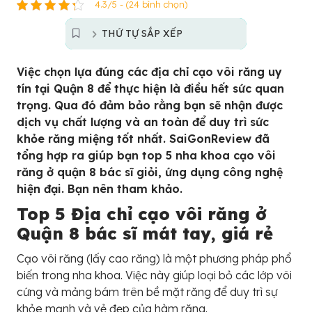
4.3/5 - (24 bình chọn)
THỨ TỰ SẮP XẾP
Việc chọn lựa đúng các địa chỉ cạo vôi răng uy
tín tại Quận 8 để thực hiện là điều hết sức quan
trọng. Qua đó đảm bảo rằng bạn sẽ nhận được
dịch vụ chất lượng và an toàn để duy trì sức
khỏe răng miệng tốt nhất. SaiGonReview đã
tổng hợp ra giúp bạn top 5 nha khoa cạo vôi
răng ở quận 8 bác sĩ giỏi, ứng dụng công nghệ
hiện đại. Bạn nên tham khảo.
Top 5 Địa chỉ cạo vôi răng ở
Quận 8 bác sĩ mát tay, giá rẻ
Cạo vôi răng (lấy cao răng) là một phương pháp phổ
biến trong nha khoa. Việc này giúp loại bỏ các lớp vôi
cứng và mảng bám trên bề mặt răng để duy trì sự
khỏe mạnh và vẻ đẹp của hàm răng.