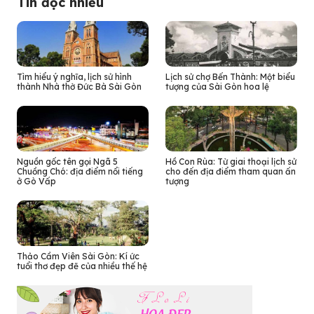
Tin đọc nhiều
Tìm hiểu ý nghĩa, lịch sử hình
Lịch sử chợ Bến Thành: Một biểu
thành Nhà thờ Đức Bà Sài Gòn
tượng của Sài Gòn hoa lệ
Nguồn gốc tên gọi Ngã 5
Hồ Con Rùa: Từ giai thoại lịch sử
Chuồng Chó: địa điểm nổi tiếng
cho đến địa điểm tham quan ấn
ở Gò Vấp
tượng
Thảo Cầm Viên Sài Gòn: Kí ức
tuổi thơ đẹp đẽ của nhiều thế hệ