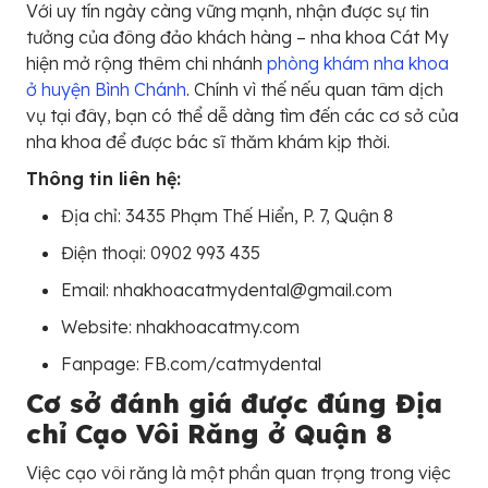
Với uy tín ngày càng vững mạnh, nhận được sự tin
tưởng của đông đảo khách hàng – nha khoa Cát My
hiện mở rộng thêm chi nhánh
phòng khám nha khoa
ở huyện Bình Chánh
. Chính vì thế nếu quan tâm dịch
vụ tại đây, bạn có thể dễ dàng tìm đến các cơ sở của
nha khoa để được bác sĩ thăm khám kịp thời.
Thông tin liên hệ:
Địa chỉ: 3435 Phạm Thế Hiển, P. 7, Quận 8
Điện thoại: 0902 993 435
Email: nhakhoacatmydental@gmail.com
Website: nhakhoacatmy.com
Fanpage: FB.com/catmydental
Cơ sở đánh giá được đúng Địa
chỉ Cạo Vôi Răng ở Quận 8
Việc cạo vôi răng là một phần quan trọng trong việc