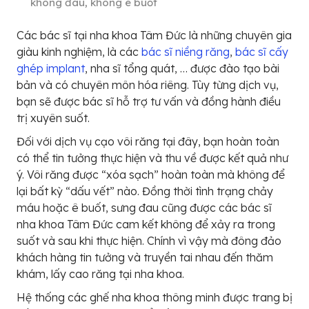
không đau, không ê buốt
Các bác sĩ tại nha khoa Tâm Đức là những chuyên gia
giàu kinh nghiệm, là các
bác sĩ niềng răng
,
bác sĩ cấy
ghép implant
, nha sĩ tổng quát, … được đào tạo bài
bản và có chuyên môn hóa riêng. Tùy từng dịch vụ,
bạn sẽ được bác sĩ hỗ trợ tư vấn và đồng hành điều
trị xuyên suốt.
Đối với dịch vụ cạo vôi răng tại đây, bạn hoàn toàn
có thể tin tưởng thực hiện và thu về được kết quả như
ý. Vôi răng được “xóa sạch” hoàn toàn mà không để
lại bất kỳ “dấu vết” nào. Đồng thời tình trạng chảy
máu hoặc ê buốt, sưng đau cũng được các bác sĩ
nha khoa Tâm Đức cam kết không để xảy ra trong
suốt và sau khi thực hiện. Chính vì vậy mà đông đảo
khách hàng tin tưởng và truyền tai nhau đến thăm
khám, lấy cao răng tại nha khoa.
Hệ thống các ghế nha khoa thông minh được trang bị