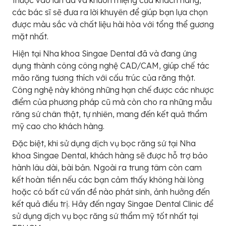
thuộc vào làn da và khuôn miệng của khách hàng,
các bác sĩ sẽ đưa ra lời khuyên để giúp bạn lựa chọn
được màu sắc và chất liệu hài hòa với tổng thể gương
mặt nhất.
Hiện tại Nha khoa Singae Dental đã và đang ứng
dụng thành công công nghệ CAD/CAM, giúp chế tác
mão răng tương thích với cấu trúc của răng thật.
Công nghệ này không những hạn chế được các nhược
điểm của phương pháp cũ mà còn cho ra những mẫu
răng sứ chân thật, tự nhiên, mang đến kết quả thẩm
mỹ cao cho khách hàng.
Đặc biệt, khi sử dụng dịch vụ bọc răng sứ tại Nha
khoa Singae Dental, khách hàng sẽ được hỗ trợ bảo
hành lâu dài, bài bản. Ngoài ra trung tâm còn cam
kết hoàn tiền nếu các bạn cảm thấy không hài lòng
hoặc có bất cứ vấn đề nào phát sinh, ảnh hưởng đến
kết quả điều trị. Hãy đến ngay Singae Dental Clinic để
sử dụng dịch vụ bọc răng sứ thẩm mỹ tốt nhất tại