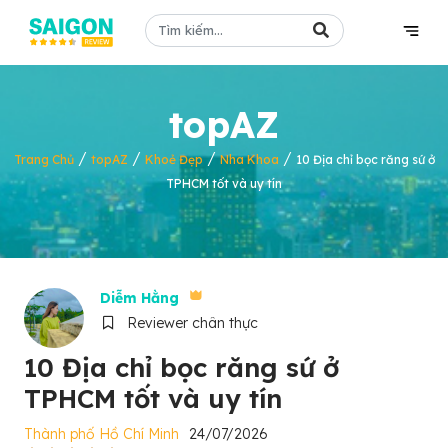
topAZ
/
/
/
/
Trang Chủ
topAZ
Khoẻ Đẹp
Nha Khoa
10 Địa chỉ bọc răng sứ ở
TPHCM tốt và uy tín
Diễm Hằng
Reviewer chân thực
10 Địa chỉ bọc răng sứ ở
TPHCM tốt và uy tín
Thành phố Hồ Chí Minh
24/07/2026