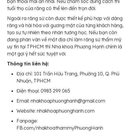
bạn thoải mái ăn nhai. Nếu chăm sóc đúng cách thì
tuổi thọ của răng có thể lên đến trọn đời.
Ngoài ra răng sứ còn được thiết kế phù hợp với dáng
răng và hài hòa với gương mặt của từng khách hàng,
tạo sự tự nhiên theo nhân tướng học. Nếu bạn còn
đang phân vân về một địa chỉ làm răng sứ thẩm mỹ
uy tín tại TPHCM thì Nha khoa Phương Hạnh chính là
một gợi ý hết sức tuyệt vời.
Thông tin liên hệ:
Địa chỉ: 101 Trần Hữu Trang, Phường 10, Q. Phú
Nhuận, TPHCM
Điện thoại: 0983 299 065
Email: nhakhoaphuonghanh@gmail.com
Website: nhakhoaphuonghanh.com
Fanpage:
FB.com/nhakhoathammyPhuongHanh