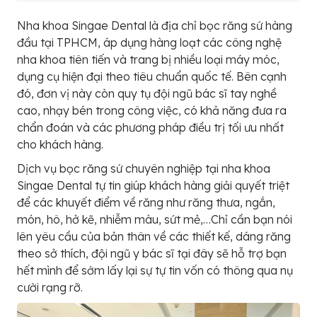
Nha khoa Singae Dental là địa chỉ bọc răng sứ hàng
đầu tại TPHCM, áp dụng hàng loạt các công nghệ
nha khoa tiên tiến và trang bị nhiều loại máy móc,
dụng cụ hiện đại theo tiêu chuẩn quốc tế. Bên cạnh
đó, đơn vị này còn quy tụ đội ngũ bác sĩ tay nghề
cao, nhạy bén trong công việc, có khả năng đưa ra
chẩn đoán và các phương pháp điều trị tối ưu nhất
cho khách hàng.
Dịch vụ bọc răng sứ chuyên nghiệp tại nha khoa
Singae Dental tự tin giúp khách hàng giải quyết triệt
để các khuyết điểm về răng như răng thưa, ngắn,
món, hô, hở kẽ, nhiễm màu, sứt mẻ,…Chỉ cần bạn nói
lên yêu cầu của bản thân về các thiết kế, dáng răng
theo sở thích, đội ngũ y bác sĩ tại đây sẽ hỗ trợ bạn
hết mình để sớm lấy lại sự tự tin vốn có thông qua nụ
cười rạng rỡ.