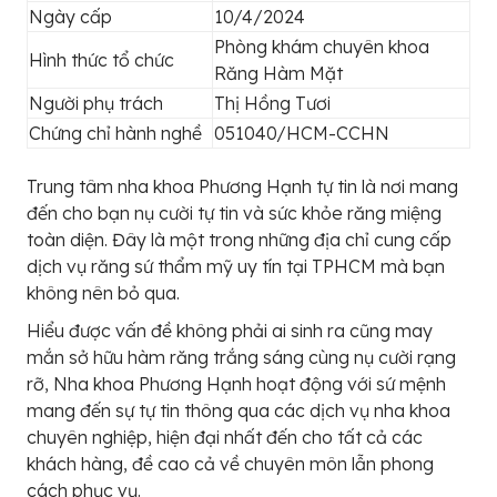
Ngày cấp
10/4/2024
Phòng khám chuyên khoa
Hình thức tổ chức
Răng Hàm Mặt
Người phụ trách
Thị Hồng Tươi
Chứng chỉ hành nghề
051040/HCM-CCHN
Trung tâm nha khoa Phương Hạnh tự tin là nơi mang
đến cho bạn nụ cười tự tin và sức khỏe răng miệng
toàn diện. Đây là một trong những địa chỉ cung cấp
dịch vụ răng sứ thẩm mỹ uy tín tại TPHCM mà bạn
không nên bỏ qua.
Hiểu được vấn đề không phải ai sinh ra cũng may
mắn sở hữu hàm răng trắng sáng cùng nụ cười rạng
rỡ, Nha khoa Phương Hạnh hoạt động với sứ mệnh
mang đến sự tự tin thông qua các dịch vụ nha khoa
chuyên nghiệp, hiện đại nhất đến cho tất cả các
khách hàng, đề cao cả về chuyên môn lẫn phong
cách phục vụ.