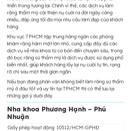
triển trong tương lai. Chính vì thế, các dịch vụ làm
răng thẩm mỹ cải thiện nụ cười ra đời ngày càng
nhiều, đáp ứng tối đa mọi nhu cầu làm đẹp của khách
hàng.
Khu vực TPHCM tập trung hàng ngàn các phòng
khám răng hàm mặt lớn nhỏ, cung cấp đầy đủ các
dịch vụ về nha khoa từ cơ bản đến chuyên sâu, trong
đó bọc răng sứ thẩm mỹ là dịch vụ được sử dụng phổ
biến nhất, giúp khách hàng lấy lại nụ cười tự tin, rạng
rỡ chỉ sau một thời gian ngắn.
Nếu bạn đang phân vân không biết làm răng sứ thẩm
mỹ ở đâu tốt và uy tín tại TPHCM thì có thể lưu lại
những gợi ý dưới đây.
Nha khoa Phương Hạnh – Phú
Nhuận
Giấy phép hoạt động
10512/HCM-GPHĐ