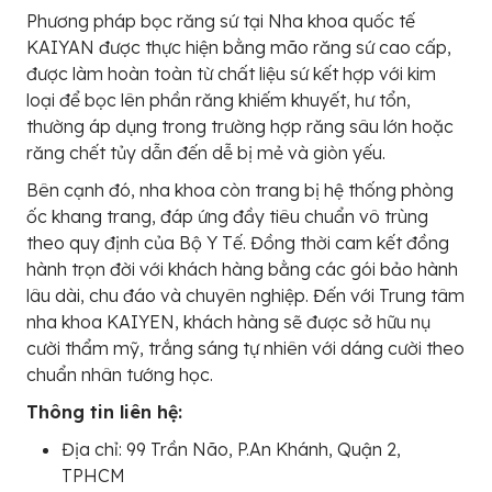
Phương pháp bọc răng sứ tại Nha khoa quốc tế
KAIYAN được thực hiện bằng mão răng sứ cao cấp,
được làm hoàn toàn từ chất liệu sứ kết hợp với kim
loại để bọc lên phần răng khiếm khuyết, hư tổn,
thường áp dụng trong trường hợp răng sâu lớn hoặc
răng chết tủy dẫn đến dễ bị mẻ và giòn yếu.
Bên cạnh đó, nha khoa còn trang bị hệ thống phòng
ốc khang trang, đáp ứng đầy tiêu chuẩn vô trùng
theo quy định của Bộ Y Tế. Đồng thời cam kết đồng
hành trọn đời với khách hàng bằng các gói bảo hành
lâu dài, chu đáo và chuyên nghiệp. Đến với Trung tâm
nha khoa KAIYEN, khách hàng sẽ được sở hữu nụ
cười thẩm mỹ, trắng sáng tự nhiên với dáng cười theo
chuẩn nhân tướng học.
Thông tin liên hệ:
Địa chỉ: 99 Trần Não, P.An Khánh, Quận 2,
TPHCM