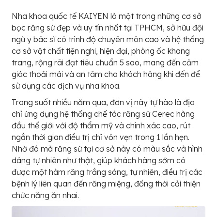
Nha khoa quốc tế KAIYEN là một trong những cơ sở
bọc răng sứ đẹp và uy tín nhất tại TPHCM, sở hữu đội
ngũ y bác sĩ có trình độ chuyên môn cao và hệ thống
cơ sở vật chất tiện nghi, hiện đại, phòng ốc khang
trang, rộng rãi đạt tiêu chuẩn 5 sao, mang đến cảm
giác thoải mái và an tâm cho khách hàng khi đến để
sử dụng các dịch vụ nha khoa.
Trong suốt nhiều năm qua, đơn vị này tự hào là địa
chỉ ứng dụng hệ thống chế tác răng sứ Cerec hàng
đầu thế giới với độ thẩm mỹ và chính xác cao, rút
ngắn thời gian điều trị chỉ vỏn vẹn trong 1 lần hẹn.
Nhờ đó mà răng sứ tại cơ sở này có màu sắc và hình
dáng tự nhiên như thật, giúp khách hàng sớm có
được một hàm răng trắng sáng, tự nhiên, điều trị các
bệnh lý liên quan đến răng miệng, đồng thời cải thiện
chức năng ăn nhai.