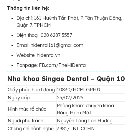
Thông tin liên hệ:
Địa chỉ: 161 Huỳnh Tấn Phát, P. Tân Thuận Đông,
Quận 7, TPHCM
Điện thoại: 028 6287 3557
Email: hidental161@gmail.com
Website: hidental.vn
Fanpage: FB.com/TheHiDental
Nha khoa Singae Dental – Quận 10
Giấy phép hoạt động
10830/HCM-GPHĐ
Ngày cấp
25/02/2025
Phòng khám chuyên khoa
Hình thức tổ chức
Răng Hàm Mặt
Người phụ trách
Nguyễn Tăng Lan Hương
Chứng chỉ hành nghề
3981/TNI-CCHN