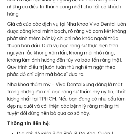
những ca điều trị thành công nhất cho tất cả khách
hàng.
Giá cả của các dịch vụ tại Nha khoa Viva Dental luôn
được công khai minh bạch, rõ ràng và cam kết không
phát sinh thêm bất kỳ chi phí nào khác ngoài thỏa
thuận ban đầu. Dịch vụ bọc răng sứ thực hiện trên
nguyên tắc không xâm lấn, không mài nhỏ răng,
không làm ảnh hưởng đến tủy và bảo tồn răng thật.
Quy trình điều trị luôn tuân thủ nghiêm ngặt theo
phác đồ chỉ định mà bác sĩ đưa ra.
Nha khoa thẩm mỹ – Viva Dental xứng đáng là một
trong những địa chỉ bọc răng sứ thẩm mỹ uy tín, chất
lượng nhất tại TPHCM. Nếu bạn đang có nhu cầu làm
đẹp nụ cười và cải thiện các bệnh lý răng miệng thì
tuyệt đối đừng nên bỏ qua cơ sở này.
Thông tin liên hệ:
Địa chỉ: 46 Điện Biên Phủ, P. Đa Kao, Quận 1,