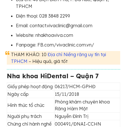
TPHCM
Điện thoại: 028 3848 2299
Email: contact.vivaclinic@gmail.com
Website: nhakhoaviva.com
Fanpage: FB.com/vivaclinic.com.vn/
THAM KHẢO: 10
Địa chỉ Niềng răng uy tín tại
TPHCM
– Hiệu quả, giá tốt
Nha khoa HiDental – Quận 7
Giấy phép hoạt động
06217/HCM-GPHĐ
Ngày cấp
15/11/2018
Phòng khám chuyên khoa
Hình thức tổ chức
Răng Hàm Mặt
Người phụ trách
Nguyễn Đình Trị
Chứng chỉ hành nghề
000491/ĐNAI-CCHN