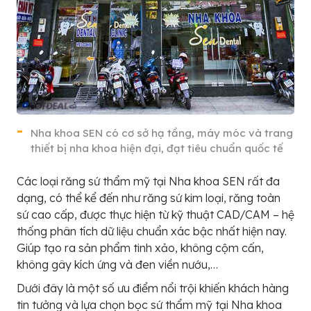
Nha khoa SEN có cơ sở hạ tầng, máy móc và trang
thiết bị nha khoa hiện đại, đạt tiêu chuẩn quốc tế
Các loại răng sứ thẩm mỹ tại Nha khoa SEN rất đa
dạng, có thể kể đến như răng sứ kim loại, răng toàn
sứ cao cấp, được thực hiện từ kỹ thuật CAD/CAM – hệ
thống phân tích dữ liệu chuẩn xác bậc nhất hiện nay.
Giúp tạo ra sản phẩm tinh xảo, không cộm cấn,
không gây kích ứng và đen viền nướu,…
Dưới đây là một số ưu điểm nổi trội khiến khách hàng
tin tưởng và lựa chọn bọc sứ thẩm mỹ tại Nha khoa