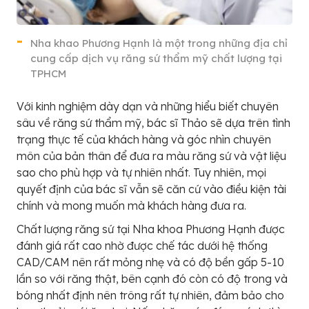
Nha khao Phương Hạnh
là một trong những địa chỉ
cung cấp dịch vụ răng sứ thẩm mỹ chất lượng tại
TPHCM
Với kinh nghiệm dày dạn và những hiểu biết chuyên
sâu về răng sứ thẩm mỹ, bác sĩ Thảo sẽ dựa trên tình
trạng thực tế của khách hàng và góc nhìn chuyên
môn của bản thân để đưa ra màu răng sứ và vật liệu
sao cho phù hợp và tự nhiên nhất. Tuy nhiên, mọi
quyết định của bác sĩ vẫn sẽ căn cứ vào điều kiện tài
chính và mong muốn mà khách hàng đưa ra.
Chất lượng răng sứ tại Nha khoa Phương Hạnh được
đánh giá rất cao nhờ được chế tác dưới hệ thống
CAD/CAM nên rất mỏng nhẹ và có độ bền gấp 5-10
lần so với răng thật, bên cạnh đó còn có độ trong và
bóng nhất định nên trông rất tự nhiên, đảm bảo cho