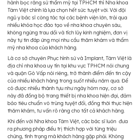
hành bọc răng sứ thẩm mỹ tại TPHCM thì Nha khoa
Tâm Việt chính là lựa chọn hết sức tuyệt vời. Với đội
ngũ y bác sĩ công tác tại các bệnh viện lớn, trải qua
nhiều khóa học đào tạo về nha khoa chuyên sâu,
không ngừng trau dồi và tích lũy kinh nghiệm, đơn vị
này tự tin đáp ứng mọi nhu cầu thăm khám và thẩm
mỹ nha khoa của khách hàng.
Là cơ sở chuyên Phục hình sứ và Implant, Tâm Việt là
địa chỉ nha khoa uy tín tại khu vực TPHCM nói chung
và quận Gò Vấp nói riêng, trở thành điểm đến tin cậy
của nhiều khách hàng trong suốt nhiều năm qua. Để
có được nhiều thành tựu như ngày hôm nay, cơ sở
này đã đồng bộ trang thiết bị nha khoa hiện đại, đảm
bảo tiêu chuẩn vô trùng tuyệt đối, đồng thời thực hiện
thăm khám, tư vấn rõ ràng cho tất cả khách hàng.
Khi đến với Nha khoa Tâm Việt, các bác sĩ luôn đưa
ra phương pháp điều trị thích hợp với từng triệu
chứng, tình trạng mà khách hàng gặp phải. Không