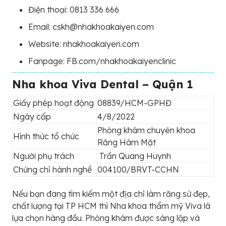
Điện thoại: 0813 336 666
Email: cskh@nhakhoakaiyen.com
Website: nhakhoakaiyen.com
Fanpage: FB.com/nhakhoakaiyenclinic
Nha khoa Viva Dental – Quận 1
Giấy phép hoạt động
08839/HCM-GPHĐ
Ngày cấp
4/8/2022
Phòng khám chuyên khoa
Hình thức tổ chức
Răng Hàm Mặt
Người phụ trách
Trần Quang Huynh
Chứng chỉ hành nghề
004100/BRVT-CCHN
Nếu bạn đang tìm kiếm một địa chỉ làm răng sứ đẹp,
chất lượng tại TP HCM thì Nha khoa thẩm mỹ Viva là
lựa chọn hàng đầu. Phòng khám được sáng lập và