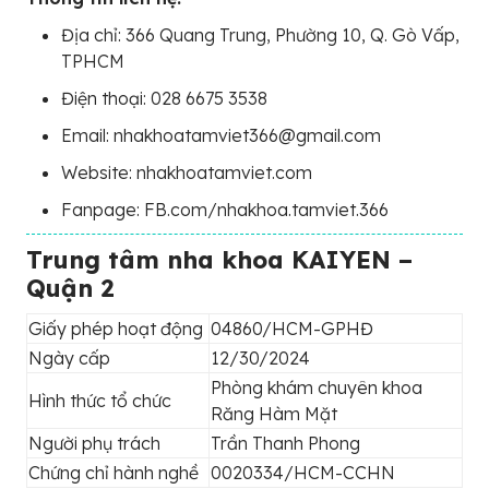
Địa chỉ: 366 Quang Trung, Phường 10, Q. Gò Vấp,
TPHCM
Điện thoại: 028 6675 3538
Email: nhakhoatamviet366@gmail.com
Website: nhakhoatamviet.com
Fanpage: FB.com/nhakhoa.tamviet.366
Trung tâm nha khoa KAIYEN –
Quận 2
Giấy phép hoạt động
04860/HCM-GPHĐ
Ngày cấp
12/30/2024
Phòng khám chuyên khoa
Hình thức tổ chức
Răng Hàm Mặt
Người phụ trách
Trần Thanh Phong
Chứng chỉ hành nghề
0020334/HCM-CCHN