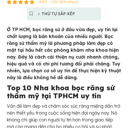
4.9/5 - (136 bình chọn)
THỨ TỰ SẮP XẾP
Ở TP HCM, bọc răng sứ ở đâu vừa đẹp, uy tín lại
chất lượng là băn khoăn của nhiều người. Bọc
răng sứ thẩm mỹ là phương pháp làm đẹp có
mặt tại hầu hết các phòng khám nha khoa hiện
nay. Đây là cách cải thiện nụ cười nhanh chóng,
hiệu quả và có chi phí tương đối phải chăng. Tuy
nhiên, lựa chọn cơ sở uy tín để thực hiện kỹ thuật
này là điều không hề dễ dàng.
Top 10 Nha khoa bọc răng sứ
thẩm mỹ tại TPHCM uy tín
Vấn đề làm đẹp và chăm sóc sức răng miệng dần trở
nên thiết yếu trong cuộc sống hiện đại ngày nay. Nó
không chỉ giúp con người tự tin hơn trong giao tiếp
mà còn mang đến cho họ nhiều cơ hội và sự phát