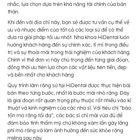
nhắc, lựa chọn dựa trên khả năng tài chính của bản
thân.
Khi đến với địa chỉ này, bạn sẽ được tư vấn cụ thể về
ưu và nhược điểm của tất cả các loại sứ để có thể
đưa ra giải pháp tối ưu nhất. Nha khoa HiDental luôn
hướng khách hàng đến sự chính xác, tỉ mỉ trong điều
trị và sự thoải mái trong trải nghiệm của khách hàng.
Chính vì thế đơn vị này chú trọng đến từng giai đoạn,
đồng thời ưu tiên lựa chọn các vật liệu tiên tiến, đẹp
và bền nhất cho khách hàng.
Quy trình làm răng sứ tại HiDental được thực hiện bài
bản theo từng bước, nhất là bước mài nhỏ răng. Đây
là giai đoạn rất quan trọng phụ thuộc rất nhiều vào kĩ
thuật và kinh nghiệm của các nha sĩ. Với tiêu chí “bảo
tồn mô răng tối đa”, các bác sĩ chỉ mài vừa đủ để
đảm bảo tính thẩm mỹ chứ không xâm lấn gây lãng
phí mô răng và làm ảnh hưởng đến sức khỏe răng
miệng sau này.