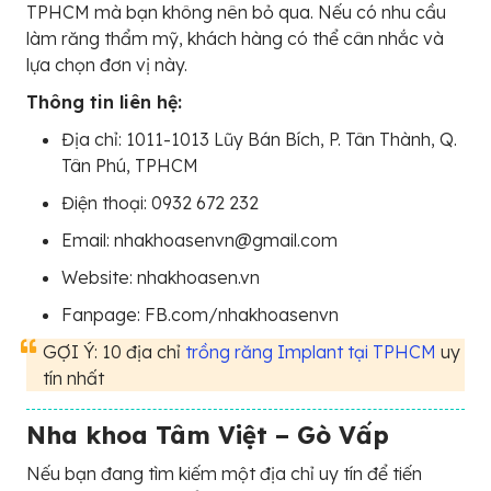
TPHCM mà bạn không nên bỏ qua. Nếu có nhu cầu
làm răng thẩm mỹ, khách hàng có thể cân nhắc và
lựa chọn đơn vị này.
Thông tin liên hệ:
Địa chỉ: 1011-1013 Lũy Bán Bích, P. Tân Thành, Q.
Tân Phú, TPHCM
Điện thoại: 0932 672 232
Email: nhakhoasenvn@gmail.com
Website: nhakhoasen.vn
Fanpage: FB.com/nhakhoasenvn
GỢI Ý: 10 địa chỉ
trồng răng Implant tại TPHCM
uy
tín nhất
Nha khoa Tâm Việt – Gò Vấp
Nếu bạn đang tìm kiếm một địa chỉ uy tín để tiến