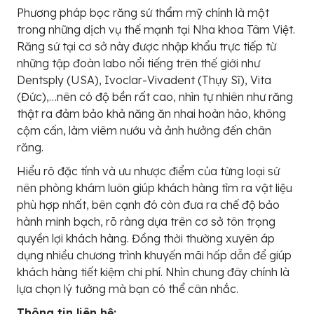
Phương pháp bọc răng sứ thẩm mỹ chính là một
trong những dịch vụ thế mạnh tại Nha khoa Tâm Việt.
Răng sứ tại cơ sở này được nhập khẩu trực tiếp từ
những tập đoàn labo nổi tiếng trên thế giới như
Dentsply (USA), Ivoclar-Vivadent (Thụy Sĩ), Vita
(Đức),…nên có độ bền rất cao, nhìn tự nhiên như răng
thật ra đảm bảo khả năng ăn nhai hoàn hảo, không
cộm cấn, làm viêm nướu và ảnh hưởng đến chân
răng.
Hiểu rõ đặc tính và ưu nhược điểm của từng loại sứ
nên phòng khám luôn giúp khách hàng tìm ra vật liệu
phù hợp nhất, bên cạnh đó còn đưa ra chế độ bảo
hành minh bạch, rõ ràng dựa trên cơ sở tôn trọng
quyền lợi khách hàng. Đồng thời thường xuyên áp
dụng nhiều chương trình khuyến mãi hấp dẫn để giúp
khách hàng tiết kiệm chi phí. Nhìn chung đây chính là
lựa chọn lý tưởng mà bạn có thể cân nhắc.
Thông tin liên hệ: