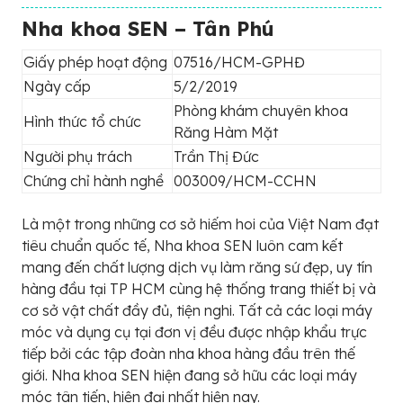
Nha khoa SEN – Tân Phú
Giấy phép hoạt động
07516/HCM-GPHĐ
Ngày cấp
5/2/2019
Phòng khám chuyên khoa
Hình thức tổ chức
Răng Hàm Mặt
Người phụ trách
Trần Thị Đức
Chứng chỉ hành nghề
003009/HCM-CCHN
Là một trong những cơ sở hiếm hoi của Việt Nam đạt
tiêu chuẩn quốc tế, Nha khoa SEN luôn cam kết
mang đến chất lượng dịch vụ làm răng sứ đẹp, uy tín
hàng đầu tại TP HCM cùng hệ thống trang thiết bị và
cơ sở vật chất đầy đủ, tiện nghi. Tất cả các loại máy
móc và dụng cụ tại đơn vị đều được nhập khẩu trực
tiếp bởi các tập đoàn nha khoa hàng đầu trên thế
giới. Nha khoa SEN hiện đang sở hữu các loại máy
móc tân tiến, hiện đại nhất hiện nay.