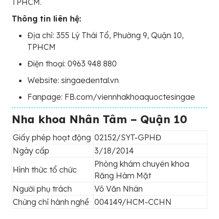
TPHCM.
Thông tin liên hệ:
Địa chỉ: 355 Lý Thái Tổ, Phường 9, Quận 10,
TPHCM
Điện thoại: 0963 948 880
Website: singaedental.vn
Fanpage: FB.com/viennhakhoaquoctesingae
Nha khoa Nhân Tâm – Quận 10
Giấy phép hoạt động
02152/SYT-GPHĐ
Ngày cấp
3/18/2014
Phòng khám chuyên khoa
Hình thức tổ chức
Răng Hàm Mặt
Người phụ trách
Võ Văn Nhân
Chứng chỉ hành nghề
004149/HCM-CCHN