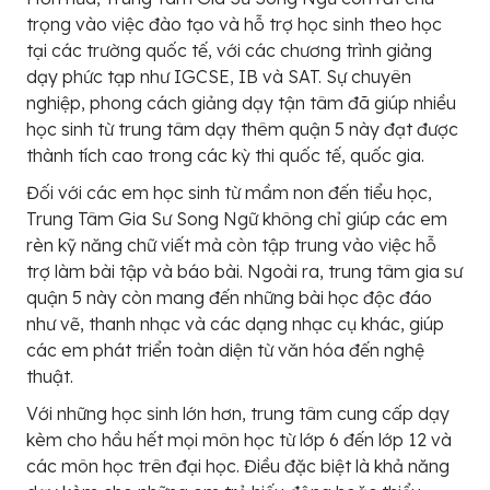
trọng vào việc đào tạo và hỗ trợ học sinh theo học
tại các trường quốc tế, với các chương trình giảng
dạy phức tạp như IGCSE, IB và SAT. Sự chuyên
nghiệp, phong cách giảng dạy tận tâm đã giúp nhiều
học sinh từ trung tâm dạy thêm quận 5 này đạt được
thành tích cao trong các kỳ thi quốc tế, quốc gia.
Đối với các em học sinh từ mầm non đến tiểu học,
Trung Tâm Gia Sư Song Ngữ không chỉ giúp các em
rèn kỹ năng chữ viết mà còn tập trung vào việc hỗ
trợ làm bài tập và báo bài. Ngoài ra, trung tâm gia sư
quận 5 này còn mang đến những bài học độc đáo
như vẽ, thanh nhạc và các dạng nhạc cụ khác, giúp
các em phát triển toàn diện từ văn hóa đến nghệ
thuật.
Với những học sinh lớn hơn, trung tâm cung cấp dạy
kèm cho hầu hết mọi môn học từ lớp 6 đến lớp 12 và
các môn học trên đại học. Điều đặc biệt là khả năng