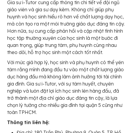
Gia sư i-Tutor cung cấp thông tin chi tiết về đội ngũ
giáo viên và gia sư dạy kèm. Không chỉ giúp phụ
huynh và học sinh hiểu rõ hơn về chất lượng dạy học,
mà còn tạo ra một môi trường giáo dục đáng tin cậy.
Hơn nữa, sự cung cấp phản hồi và cập nhật tình hình
học tập thường xuyên của học sinh là một bước đi
quan trọng, giúp trung tâm, phụ huynh cùng nhau
theo dõi, hỗ trợ học sinh một cách tốt nhất.
Với mức giá hợp lý, học sinh và phụ huynh có thể yên
tâm rằng mình đang đầu tư vào một chất lượng giáo
dục hàng đầu mà không làm ảnh hưởng tới tài chính
gia đình. Gia sư i-Tutor, với sự tâm huyết, chuyên
nghiệp và luôn đặt lợi ích học sinh lên hàng đầu, đã
trở thành một địa chỉ giáo dục đáng tin cậy, là lựa
chọn lý tưởng cho nhiều gia đình tại quận 5 cũng như
toàn TPHCM.
Thông tin liên hệ:
Địa chỉ: 180 Trần Phú, Phường 9, Quận 5, TP. Hồ