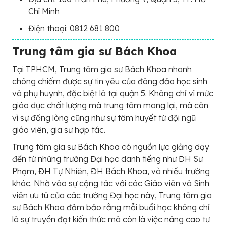
Chí Minh
Điện thoại: 0812 681 800
Trung tâm gia sư Bách Khoa
Tại TPHCM, Trung tâm gia sư Bách Khoa nhanh
chóng chiếm được sự tin yêu của đông đảo học sinh
và phụ huynh, đặc biệt là tại quận 5. Không chỉ vì mức
giáo dục chất lượng mà trung tâm mang lại, mà còn
vì sự đồng lòng cũng như sự tâm huyết từ đội ngũ
giáo viên, gia sư hợp tác.
Trung tâm gia sư Bách Khoa có nguồn lực giảng dạy
đến từ những trường Đại học danh tiếng như ĐH Sư
Phạm, ĐH Tự Nhiên, ĐH Bách Khoa, và nhiều trường
khác. Nhờ vào sự cộng tác với các Giáo viên và Sinh
viên ưu tú của các trường Đại học này, Trung tâm gia
sư Bách Khoa đảm bảo rằng mỗi buổi học không chỉ
là sự truyền đạt kiến thức mà còn là việc nâng cao tư