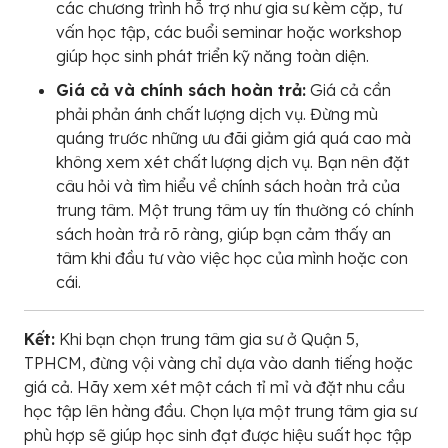
các chương trình hỗ trợ như gia sư kèm cặp, tư
vấn học tập, các buổi seminar hoặc workshop
giúp học sinh phát triển kỹ năng toàn diện.
Giá cả và chính sách hoàn trả:
Giá cả cần
phải phản ánh chất lượng dịch vụ. Đừng mù
quáng trước những ưu đãi giảm giá quá cao mà
không xem xét chất lượng dịch vụ. Bạn nên đặt
câu hỏi và tìm hiểu về chính sách hoàn trả của
trung tâm. Một trung tâm uy tín thường có chính
sách hoàn trả rõ ràng, giúp bạn cảm thấy an
tâm khi đầu tư vào việc học của mình hoặc con
cái.
Kết:
Khi bạn chọn trung tâm gia sư ở Quận 5,
TPHCM, đừng vội vàng chỉ dựa vào danh tiếng hoặc
giá cả. Hãy xem xét một cách tỉ mỉ và đặt nhu cầu
học tập lên hàng đầu. Chọn lựa một trung tâm gia sư
phù hợp sẽ giúp học sinh đạt được hiệu suất học tập