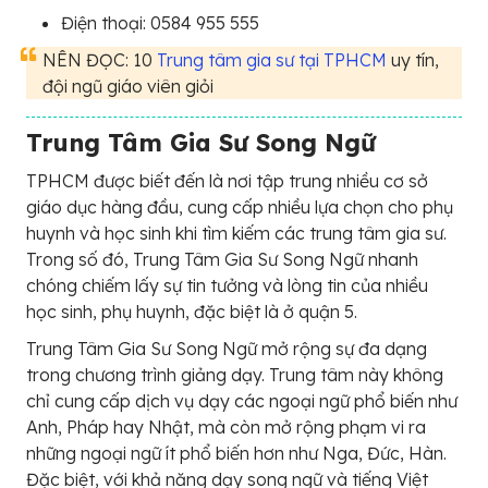
Điện thoại: 0584 955 555
NÊN ĐỌC: 10
Trung tâm gia sư tại TPHCM
uy tín,
đội ngũ giáo viên giỏi
Trung Tâm Gia Sư Song Ngữ
TPHCM được biết đến là nơi tập trung nhiều cơ sở
giáo dục hàng đầu, cung cấp nhiều lựa chọn cho phụ
huynh và học sinh khi tìm kiếm các trung tâm gia sư.
Trong số đó, Trung Tâm Gia Sư Song Ngữ nhanh
chóng chiếm lấy sự tin tưởng và lòng tin của nhiều
học sinh, phụ huynh, đặc biệt là ở quận 5.
Trung Tâm Gia Sư Song Ngữ mở rộng sự đa dạng
trong chương trình giảng dạy. Trung tâm này không
chỉ cung cấp dịch vụ dạy các ngoại ngữ phổ biến như
Anh, Pháp hay Nhật, mà còn mở rộng phạm vi ra
những ngoại ngữ ít phổ biến hơn như Nga, Đức, Hàn.
Đặc biệt, với khả năng dạy song ngữ và tiếng Việt