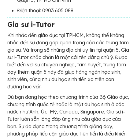
Quận 5, TP. Hồ Chí Minh
Điện thoại: 0903 605 088
Gia sư i-Tutor
Khi nhắc đến giáo dục tại TPHCM, không thể không
nhắc đến sự đóng góp quan trọng của các trung tâm
gia sư. Và trong số những địa chỉ uy tín tại quận 5, Gia
sư i-Tutor chắc chắn là một cái tên đáng chú ý. Được
biết đến với sự chuyên nghiệp, tâm huyết, trung tâm
dạy thêm quận 5 này đã giúp hàng ngàn học sinh,
sinh viên, cũng như du học sinh tiến xa trên con
đường học vấn.
Dù bạn đang học theo chương trình của Bộ Giáo dục,
chương trình quốc tế hoặc là một du học sinh ở các
nước như Anh, Úc, Mỹ, Canada, Singapore, Gia sư i-
Tutor luôn sẵn lòng đáp ứng nhu cầu giáo dục của
bạn. Sự đa dạng trong chương trình giảng dạy,
phương pháp tiếp cận giáo dục tiên tiến là điều khiến