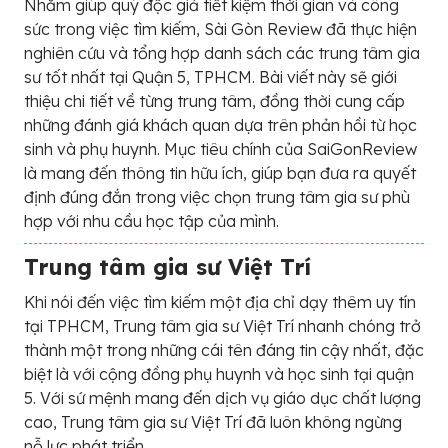
Nhằm giúp quý độc giả tiết kiệm thời gian và công
sức trong việc tìm kiếm, Sài Gòn Review đã thực hiện
nghiên cứu và tổng hợp danh sách các trung tâm gia
sư tốt nhất tại Quận 5, TPHCM. Bài viết này sẽ giới
thiệu chi tiết về từng trung tâm, đồng thời cung cấp
những đánh giá khách quan dựa trên phản hồi từ học
sinh và phụ huynh. Mục tiêu chính của SaiGonReview
là mang đến thông tin hữu ích, giúp bạn đưa ra quyết
định đúng đắn trong việc chọn trung tâm gia sư phù
hợp với nhu cầu học tập của mình.
Trung tâm gia sư Việt Trí
Khi nói đến việc tìm kiếm một địa chỉ dạy thêm uy tín
tại TPHCM, Trung tâm gia sư Việt Trí nhanh chóng trở
thành một trong những cái tên đáng tin cậy nhất, đặc
biệt là với cộng đồng phụ huynh và học sinh tại quận
5. Với sứ mệnh mang đến dịch vụ giáo dục chất lượng
cao, Trung tâm gia sư Việt Trí đã luôn không ngừng
nỗ lực phát triển.