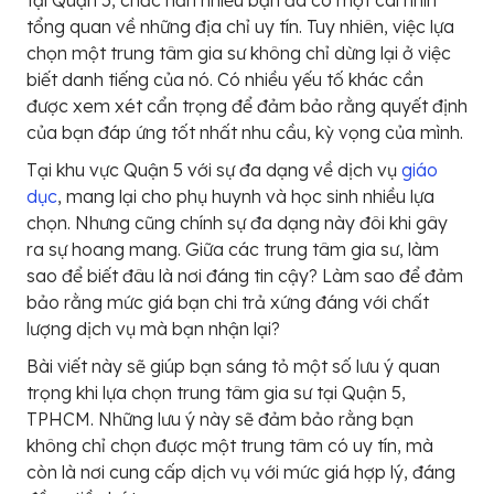
tổng quan về những địa chỉ uy tín. Tuy nhiên, việc lựa
chọn một trung tâm gia sư không chỉ dừng lại ở việc
biết danh tiếng của nó. Có nhiều yếu tố khác cần
được xem xét cẩn trọng để đảm bảo rằng quyết định
của bạn đáp ứng tốt nhất nhu cầu, kỳ vọng của mình.
Tại khu vực Quận 5 với sự đa dạng về dịch vụ
giáo
dục
, mang lại cho phụ huynh và học sinh nhiều lựa
chọn. Nhưng cũng chính sự đa dạng này đôi khi gây
ra sự hoang mang. Giữa các trung tâm gia sư, làm
sao để biết đâu là nơi đáng tin cậy? Làm sao để đảm
bảo rằng mức giá bạn chi trả xứng đáng với chất
lượng dịch vụ mà bạn nhận lại?
Bài viết này sẽ giúp bạn sáng tỏ một số lưu ý quan
trọng khi lựa chọn trung tâm gia sư tại Quận 5,
TPHCM. Những lưu ý này sẽ đảm bảo rằng bạn
không chỉ chọn được một trung tâm có uy tín, mà
còn là nơi cung cấp dịch vụ với mức giá hợp lý, đáng