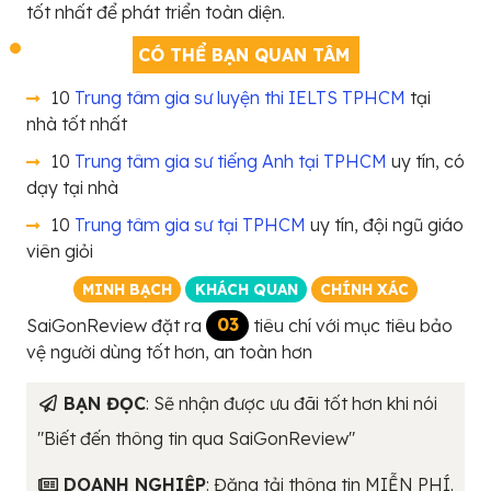
tốt nhất để phát triển toàn diện.
CÓ THỂ BẠN QUAN TÂM
10
Trung tâm gia sư luyện thi IELTS TPHCM
tại
nhà tốt nhất
10
Trung tâm gia sư tiếng Anh tại TPHCM
uy tín, có
dạy tại nhà
10
Trung tâm gia sư tại TPHCM
uy tín, đội ngũ giáo
viên giỏi
MINH BẠCH
KHÁCH QUAN
CHÍNH XÁC
SaiGonReview đặt ra
03
tiêu chí với mục tiêu bảo
vệ người dùng tốt hơn, an toàn hơn
BẠN ĐỌC
: Sẽ nhận được ưu đãi tốt hơn khi nói
"Biết đến thông tin qua SaiGonReview"
DOANH NGHIỆP
: Đăng tải thông tin MIỄN PHÍ.