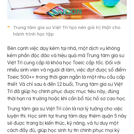
Trung tâm gia sư Việt Trí tạo nên giá trị thật cho
hành trình học tập
Bên cạnh việc dạy kèm tại nhà, một dịch vụ không
kém phần độc đáo và hiệu quả mà Trung tâm gia sư
Việt Trí cung cấp là khóa học Toeic cấp tốc. Đối với
nhiều sinh viên và người đi làm, việc đạt được số điểm
Toeic 500++ trong thời gian ngắn là một nhu cầu cấp
thiết. Và chỉ sau 6 đến 12 buổi, Trung tâm gia sư Việt
Trí đã giúp họ chinh phục được mục tiêu này, đúng
thời hạn ra trường hoặc khi cần bổ túc hồ sơ cao học.
Trung tâm gia sư Việt Trí còn là nơi lý tưởng cho việc
luyện thi. Học sinh tại trung tâm dạy thêm quận 5 này
sẽ được trang bị kiến thức, kỹ năng, và tư duy một
cách đầy đủ, giúp học sinh tự tin chinh phục mọi kỳ