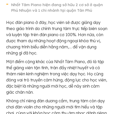
Nhất Tâm Piano hiện đang sở hữu 2 cơ sở ở quận
Phú Nhuận và 1 chi nhánh tại quận Tân Phú
Học đàn piano ở đây, học viên sẽ được giảng dạy
theo giáo trình do chính trung tâm trực tiếp biên soạn
và luyện tập trên đàn piano cơ 100%. Hơn nữa, còn
được tham dự những hoạt động ngoại khóa thú vị,
chương trình biểu diễn hằng năm,… để vận dụng
những gì đã học.
Một điểm cộng khác của Nhất Tâm Piano, đó là tập
thể giảng viên tận tình, tràn đầy nhiệt huyết và có
thâm niên kinh nghiệm trong việc dạy học. Họ cũng
đóng vai trò truyền cảm hứng, động lực cho học viên,
đặc biệt là những người mới học, dễ nảy sinh cảm
giác chán nản.
Không chỉ riêng đàn dương cầm, trung tâm còn dạy
chơi đàn violin cho những người mới tìm hiểu và tập
chơi, cùng với khóa học cảm thụ âm nhạc dành riêng