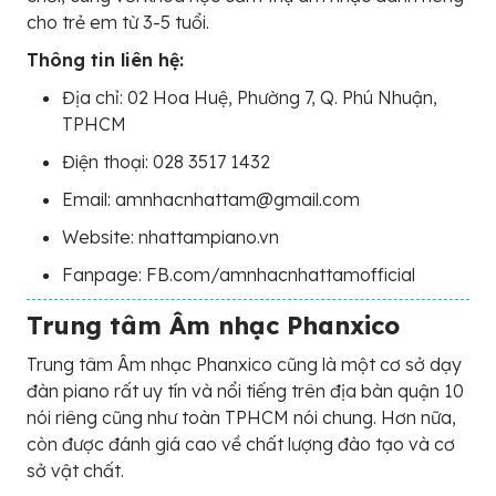
cho trẻ em từ 3-5 tuổi.
Thông tin liên hệ:
Địa chỉ: 02 Hoa Huệ, Phường 7, Q. Phú Nhuận,
TPHCM
Điện thoại: 028 3517 1432
Email: amnhacnhattam@gmail.com
Website: nhattampiano.vn
Fanpage: FB.com/amnhacnhattamofficial
Trung tâm Âm nhạc Phanxico
Trung tâm Âm nhạc Phanxico cũng là một cơ sở dạy
đàn piano rất uy tín và nổi tiếng trên địa bàn quận 10
nói riêng cũng như toàn TPHCM nói chung. Hơn nữa,
còn được đánh giá cao về chất lượng đào tạo và cơ
sở vật chất.