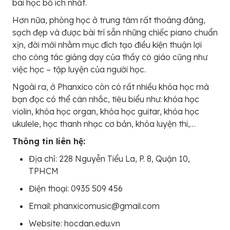
bài học bổ ích nhất.
Hơn nữa, phòng học ở trung tâm rất thoáng đãng,
sạch đẹp và được bài trí sẵn những chiếc piano chuẩn
xịn, đời mới nhằm mục đích tạo điều kiện thuận lợi
cho công tác giảng dạy của thầy cô giáo cũng như
việc học – tập luyện của người học.
Ngoài ra, ở Phanxico còn có rất nhiều khóa học mà
bạn đọc có thể cân nhắc, tiêu biểu như: khóa học
violin, khóa học organ, khóa học guitar, khóa học
ukulele, học thanh nhạc cơ bản, khóa luyện thi,…
Thông tin liên hệ:
Địa chỉ: 228 Nguyễn Tiểu La, P. 8, Quận 10,
TPHCM
Điện thoại: 0935 509 456
Email: phanxicomusic@gmail.com
Website: hocdan.edu.vn