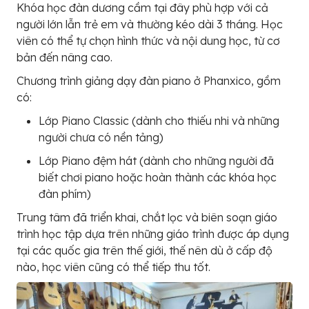
Khóa học đàn dương cầm tại đây phù hợp với cả
người lớn lẫn trẻ em và thường kéo dài 3 tháng. Học
viên có thể tự chọn hình thức và nội dung học, từ cơ
bản đến nâng cao.
Chương trình giảng dạy đàn piano ở Phanxico, gồm
có:
Lớp Piano Classic (dành cho thiếu nhi và những
người chưa có nền tảng)
Lớp Piano đệm hát (dành cho những người đã
biết chơi piano hoặc hoàn thành các khóa học
đàn phím)
Trung tâm đã triển khai, chắt lọc và biên soạn giáo
trình học tập dựa trên những giáo trình được áp dụng
tại các quốc gia trên thế giới, thế nên dù ở cấp độ
nào, học viên cũng có thể tiếp thu tốt.