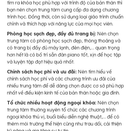
tìm ra khóa học phù hợp với trình độ của bản thân thì
bạn nên chọn trung tâm cung cấp đa dạng chương
trình học. Đồng thời, còn sử dụng loại giáo trình chuẩn
chỉnh và thích hợp với năng lực của mọi học viên.
Phòng học sạch đẹp, đầy đủ trang bị:
Nên chọn
trung tâm có phòng học sạch đẹp, thông thoáng và
có trang bị đầy đủ máy lạnh, đèn điện,… quan trọng
hơn hết là có bố trí sẵn đàn piano tốt, xịn để học tập
và luyện tập đạt hiệu quả nhất.
Chính sách học phí và ưu đãi:
Nên tìm hiểu về
chính sách học phí và các chương trình ưu đãi của
nhiều trung tâm để dễ dàng chọn được cơ sở phù hợp
nhất về điều kiện kinh tế của bản thân hoặc gia đình.
Tổ chức nhiều hoạt động ngoại khóa:
Nên chọn
trung tâm thường xuyên tổ chức các chương trình
ngoại khóa thú vị, buổi biểu diễn nghệ thuật,… để có
thêm môi trường thể hiện cũng như trau dồi, cải thiện
kỹ năng và gia tăng sự tự tin.