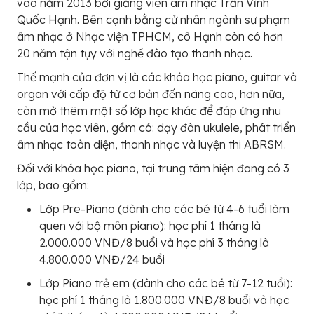
vào năm 2013 bởi giảng viên âm nhạc Trần Vĩnh
Quốc Hạnh. Bên cạnh bằng cử nhân ngành sư phạm
âm nhạc ở Nhạc viện TPHCM, cô Hạnh còn có hơn
20 năm tận tụy với nghề đào tạo thanh nhạc.
Thế mạnh của đơn vị là các khóa học piano, guitar và
organ với cấp độ từ cơ bản đến nâng cao, hơn nữa,
còn mở thêm một số lớp học khác để đáp ứng nhu
cầu của học viên, gồm có: dạy đàn ukulele, phát triển
âm nhạc toàn diện, thanh nhạc và luyện thi ABRSM.
Đối với khóa học piano, tại trung tâm hiện đang có 3
lớp, bao gồm:
Lớp Pre-Piano (dành cho các bé từ 4-6 tuổi làm
quen với bộ môn piano): học phí 1 tháng là
2.000.000 VNĐ/8 buổi và học phí 3 tháng là
4.800.000 VNĐ/24 buổi
Lớp Piano trẻ em (dành cho các bé từ 7-12 tuổi):
học phí 1 tháng là 1.800.000 VNĐ/8 buổi và học