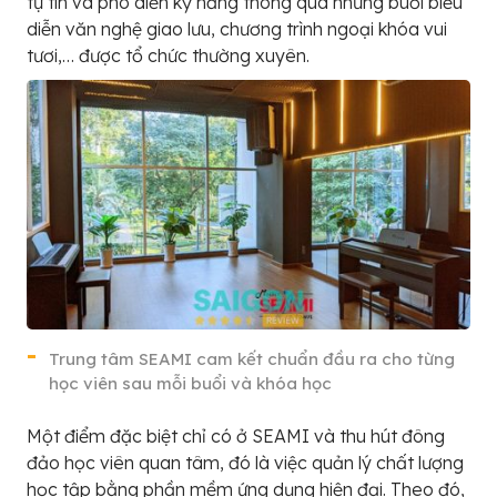
tự tin và phô diễn kỹ năng thông qua những buổi biểu
diễn văn nghệ giao lưu, chương trình ngoại khóa vui
tươi,… được tổ chức thường xuyên.
Trung tâm SEAMI cam kết chuẩn đầu ra cho từng
học viên sau mỗi buổi và khóa học
Một điểm đặc biệt chỉ có ở SEAMI và thu hút đông
đảo học viên quan tâm, đó là việc quản lý chất lượng
học tập bằng phần mềm ứng dụng hiện đại. Theo đó,