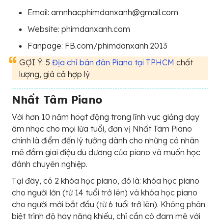
Email: amnhacphimdanxanh@gmail.com
Website: phimdanxanh.com
Fanpage: FB.com/phimdanxanh.2013
GỢI Ý: 5
Địa chỉ bán đàn Piano tại TPHCM
chất
lượng, giá cả hợp lý
Nhất Tâm Piano
Với hơn 10 năm hoạt động trong lĩnh vực giảng dạy
âm nhạc cho mọi lứa tuổi, đơn vị Nhất Tâm Piano
chính là điểm đến lý tưởng dành cho những cá nhân
mê đắm giai điệu du dương của piano và muốn học
đánh chuyên nghiệp.
Tại đây, có 2 khóa học piano, đó là: khóa học piano
cho người lớn (từ 14 tuổi trở lên) và khóa học piano
cho người mới bắt đầu (từ 6 tuổi trở lên). Không phân
biệt trình độ hay năng khiếu, chỉ cần có đam mê với