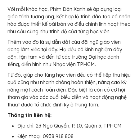
Với mỗi khóa học, Phím Đàn Xanh sẽ áp dụng loại
giáo trình tương ứng, kết hợp lộ trình đào tạo cá nhân
hóa được thiết kế bài bản và điều chỉnh linh hoạt theo
nhu cầu cũng như trình độ của từng học viên.
Thêm vào đó là sự dẫn dắt của đội ngũ giáo viên
đang làm việc tại đây. Họ đều có kinh nghiệm dày
dặn, tận tâm và đến từ các trường Đại học danh
tiếng, điển hình như Nhạc viện TPHCM.
Từ đó, giúp cho từng học viên đều có thể tiếp thu hiệu
quả cũng như nhanh chóng hoàn thiện, nâng cao kỹ
năng một cách toàn diện. Đặc biệt là còn có cơ hội
tham gia vào các buổi biểu diễn và hoạt động nghệ
thuật được tổ chức định kỳ ở trung tâm.
Thông tin liên hệ:
Địa chỉ: 23 Ngô Quyền, P. 10, Quận 5, TPHCM
Điện thoại: 0938 918 808