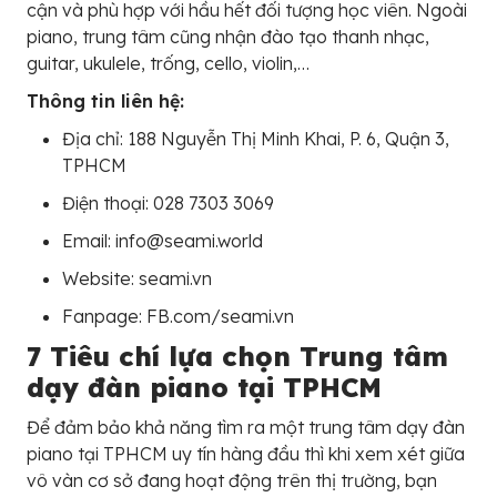
cận và phù hợp với hầu hết đối tượng học viên. Ngoài
piano, trung tâm cũng nhận đào tạo thanh nhạc,
guitar, ukulele, trống, cello, violin,…
Thông tin liên hệ:
Địa chỉ: 188 Nguyễn Thị Minh Khai, P. 6, Quận 3,
TPHCM
Điện thoại: 028 7303 3069
Email: info@seami.world
Website: seami.vn
Fanpage: FB.com/seami.vn
7 Tiêu chí lựa chọn Trung tâm
dạy đàn piano tại TPHCM
Để đảm bảo khả năng tìm ra một trung tâm dạy đàn
piano tại TPHCM uy tín hàng đầu thì khi xem xét giữa
vô vàn cơ sở đang hoạt động trên thị trường, bạn