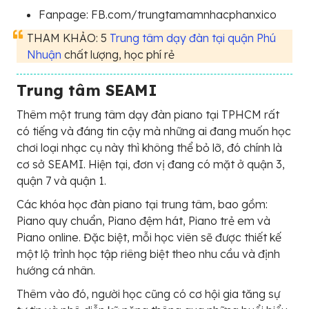
Fanpage: FB.com/trungtamamnhacphanxico
THAM KHẢO: 5
Trung tâm dạy đàn tại quận Phú
Nhuận
chất lượng, học phí rẻ
Trung tâm SEAMI
Thêm một trung tâm dạy đàn piano tại TPHCM rất
có tiếng và đáng tin cậy mà những ai đang muốn học
chơi loại nhạc cụ này thì không thể bỏ lỡ, đó chính là
cơ sở SEAMI. Hiện tại, đơn vị đang có mặt ở quận 3,
quận 7 và quận 1.
Các khóa học đàn piano tại trung tâm, bao gồm:
Piano quy chuẩn, Piano đệm hát, Piano trẻ em và
Piano online. Đặc biệt, mỗi học viên sẽ được thiết kế
một lộ trình học tập riêng biệt theo nhu cầu và định
hướng cá nhân.
Thêm vào đó, người học cũng có cơ hội gia tăng sự