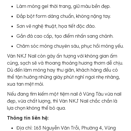
Làm móng gel thời trang, giữ màu bền đẹp.
Đắp bột form dáng chuẩn, không nặng tay.
Sơn vẽ nghệ thuật, họa tiết độc đáo.
Gắn đá cao cấp, tạo điểm nhấn sang chảnh.
Chăm sóc móng chuyên sâu, phục hồi móng yếu.
Vân NKJ Nail còn gây ấn tượng với không gian ấm
cúng, sạch sẽ và thoang thoảng hương thơm dễ chịu.
Dù đến làm móng hay thư giãn, khách hàng đều có
thể tận hưởng những giây phút nghỉ ngơi nhẹ nhàng,
xua tan mệt mỏi.
Nếu đang tìm kiếm một tiệm nail ở Vũng Tàu vừa nail
đẹp, vừa chất lượng, thì Vân NKJ Nail chắc chắn là
lựa chọn không thể bỏ qua.
Thông tin liên hệ:
Địa chỉ: 163 Nguyễn Văn Trỗi, Phường 4, Vũng