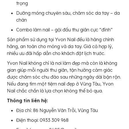
trọng
Dưỡng móng chuyên sâu, chăm sóc da tay – da
chân
Combo làm nail – gội đầu thư giãn cực “đỉnh”
Sản phẩm sử dụng tại Yvon Nail đều là hàng chính
hãng, an toàn cho móng và da tay. Giá cả hợp lý,
nhiều ưu đãi hấp dẫn cho khách đặt lịch trước.
Yvon Nail không chỉ là nơi làm đẹp mà còn là không
gian giúp mỗi người thư giãn, tận hưởng cảm giác
được chăm sóc chu đáo sau những ngày dài bận rộn.
Nếu đang tìm một tiệm nail đẹp ở Vũng Tàu, Yvon
Nail chắc chắn là lựa chọn không thể bỏ qua.
Thông tin liên hệ:
Địa chỉ: 86 Nguyễn Văn Trỗi, Vũng Tàu
Điện thoại: 0933 309 968