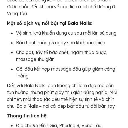
được nhắc đến khi nói về các tiệm nail chất lượng ở
Vũng Tàu.
Một số dịch vụ nổi bật tại Bala Nails:
Vệ sinh, khử khuẩn dụng cụ sau mỗi lần sử dụng
Bảo hành móng 3 ngày sau khi hoàn thiện
Chà gót, tẩy tế bào chết, ngâm thảo dược,
massage thư giãn
Gội đầu kết hợp massage đầu giúp giảm căng
thẳng
Đến với Bala Nails, bạn không chỉ làm đẹp mà còn
tận hưởng những phút giây thư giãn đúng nghĩa. Mỗi
chi tiết, mỗi thao tác đều thể hiện sự tinh tế và chỉn
chu. Bala Nails – nơi cái đẹp bắt đầu từ đôi bàn tay.
Thông tin liên hệ:
Địa chỉ: 93 Bình Giã, Phường 8, Vũng Tàu