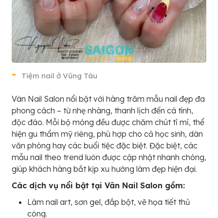
Tiệm nail ở Vũng Tàu
Vân Nail Salon nổi bật với hàng trăm mẫu nail đẹp đa
phong cách – từ nhẹ nhàng, thanh lịch đến cá tính,
độc đáo. Mỗi bộ móng đều được chăm chút tỉ mỉ, thể
hiện gu thẩm mỹ riêng, phù hợp cho cả học sinh, dân
văn phòng hay các buổi tiệc đặc biệt. Đặc biệt, các
mẫu nail theo trend luôn được cập nhật nhanh chóng,
giúp khách hàng bắt kịp xu hướng làm đẹp hiện đại.
Các dịch vụ nổi bật tại Vân Nail Salon gồm:
Làm nail art, sơn gel, đắp bột, vẽ họa tiết thủ
công.