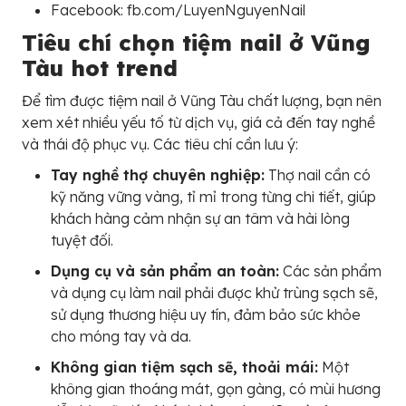
Facebook: fb.com/LuyenNguyenNail
Tiêu chí chọn tiệm nail ở Vũng
Tàu hot trend
Để tìm được tiệm nail ở Vũng Tàu chất lượng, bạn nên
xem xét nhiều yếu tố từ dịch vụ, giá cả đến tay nghề
và thái độ phục vụ. Các tiêu chí cần lưu ý:
Tay nghề thợ chuyên nghiệp:
Thợ nail cần có
kỹ năng vững vàng, tỉ mỉ trong từng chi tiết, giúp
khách hàng cảm nhận sự an tâm và hài lòng
tuyệt đối.
Dụng cụ và sản phẩm an toàn:
Các sản phẩm
và dụng cụ làm nail phải được khử trùng sạch sẽ,
sử dụng thương hiệu uy tín, đảm bảo sức khỏe
cho móng tay và da.
Không gian tiệm sạch sẽ, thoải mái:
Một
không gian thoáng mát, gọn gàng, có mùi hương