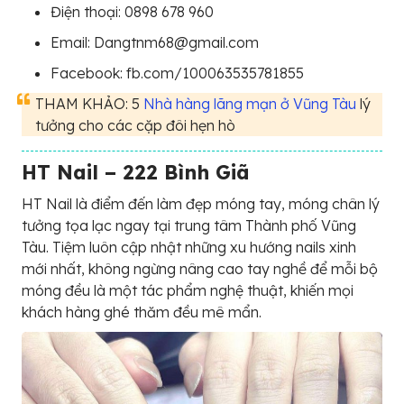
Điện thoại: 0898 678 960
Email: Dangtnm68@gmail.com
Facebook: fb.com/100063535781855
THAM KHẢO: 5
Nhà hàng lãng mạn ở Vũng Tàu
lý
tưởng cho các cặp đôi hẹn hò
HT Nail – 222 Bình Giã
HT Nail là điểm đến làm đẹp móng tay, móng chân lý
tưởng tọa lạc ngay tại trung tâm Thành phố Vũng
Tàu. Tiệm luôn cập nhật những xu hướng nails xinh
mới nhất, không ngừng nâng cao tay nghề để mỗi bộ
móng đều là một tác phẩm nghệ thuật, khiến mọi
khách hàng ghé thăm đều mê mẩn.