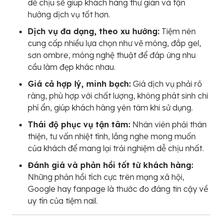
dễ chịu sẽ giúp khách hàng thư giãn và tận
hưởng dịch vụ tốt hơn.
Dịch vụ đa dạng, theo xu hướng:
Tiệm nên
cung cấp nhiều lựa chọn như vẽ móng, đắp gel,
sơn ombre, móng nghệ thuật để đáp ứng nhu
cầu làm đẹp khác nhau.
Giá cả hợp lý, minh bạch:
Giá dịch vụ phải rõ
ràng, phù hợp với chất lượng, không phát sinh chi
phí ẩn, giúp khách hàng yên tâm khi sử dụng.
Thái độ phục vụ tận tâm:
Nhân viên phải thân
thiện, tư vấn nhiệt tình, lắng nghe mong muốn
của khách để mang lại trải nghiệm dễ chịu nhất.
Đánh giá và phản hồi tốt từ khách hàng:
Những phản hồi tích cực trên mạng xã hội,
Google hay fanpage là thước đo đáng tin cậy về
uy tín của tiệm nail.