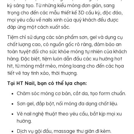
kỳ sáng tạo. Từ những kiểu móng đơn giản, sang
trọng cho đến các mẫu thiết kế 3D cầu kỳ, độc đáo,
mọi yêu cầu về nails xinh của quý khách đều được
đáp ứng một cách xuất sắc.
Tiệm chỉ sử dụng các sản phẩm sơn, gel và dụng cụ
chất lượng cao, có nguồn gốc rõ ràng, đảm bảo an
toàn tuyệt đối cho sức khỏe móng tự nhiên của khách
hàng. Đặc biệt, tiệm luôn dẫn đầu các xu hướng hot
hit, từ móng mắt mèo, móng loang cho đến các họa
tiết vẽ tay tinh xảo, thời thượng.
Tại HT Nail, bạn có thể lựa chọn:
Chăm sóc móng cơ bản, cắt da, tạo form chuẩn.
Sơn gel, đắp bột, nối móng đa dạng chất liệu.
Vẽ nail nghệ thuật theo yêu cầu, bắt kịp mọi xu
hướng.
Dịch vụ gội đầu, massage thư giãn đi kèm.