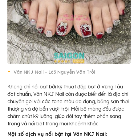
Vân NKJ Nail – 163 Nguyễn Văn Trỗi
Không chỉ nổi bật bởi kỹ thuật đắp bột ở Vũng Tàu
đạt chuẩn, Vân NKJ Nail còn được biết đến là địa chỉ
chuyên gel với các tone màu đa dạng, bảng sơn thời
thượng và độ bền vượt trội. Mỗi bộ móng đều được
chăm chút kỹ lưỡng, giúp đôi tay thêm phần sang
trọng và nổi bật trong mọi khoảnh khắc.
Một số dịch vụ nổi bật tại Vân NKJ Nail: