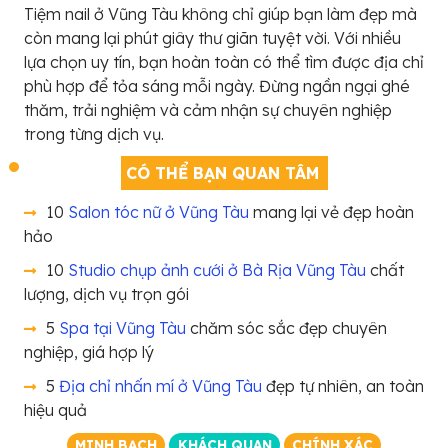
Tiệm nail ở Vũng Tàu không chỉ giúp bạn làm đẹp mà
còn mang lại phút giây thư giãn tuyệt vời. Với nhiều
lựa chọn uy tín, bạn hoàn toàn có thể tìm được địa chỉ
phù hợp để tỏa sáng mỗi ngày. Đừng ngần ngại ghé
thăm, trải nghiệm và cảm nhận sự chuyên nghiệp
trong từng dịch vụ.
CÓ THỂ BẠN QUAN TÂM
10
Salon tóc nữ ở Vũng Tàu
mang lại vẻ đẹp hoàn
hảo
10
Studio chụp ảnh cưới ở Bà Rịa Vũng Tàu
chất
lượng, dịch vụ trọn gói
5
Spa tại Vũng Tàu
chăm sóc sắc đẹp chuyên
nghiệp, giá hợp lý
5
Địa chỉ nhấn mí ở Vũng Tàu
đẹp tự nhiên, an toàn
hiệu quả
MINH BẠCH
KHÁCH QUAN
CHÍNH XÁC