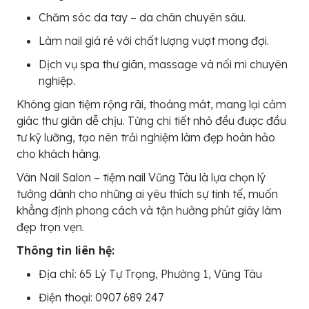
Chăm sóc da tay – da chân chuyên sâu.
Làm nail giá rẻ với chất lượng vượt mong đợi.
Dịch vụ spa thư giãn, massage và nối mi chuyên
nghiệp.
Không gian tiệm rộng rãi, thoáng mát, mang lại cảm
giác thư giãn dễ chịu. Từng chi tiết nhỏ đều được đầu
tư kỹ lưỡng, tạo nên trải nghiệm làm đẹp hoàn hảo
cho khách hàng.
Vân Nail Salon – tiệm nail Vũng Tàu là lựa chọn lý
tưởng dành cho những ai yêu thích sự tinh tế, muốn
khẳng định phong cách và tận hưởng phút giây làm
đẹp trọn vẹn.
Thông tin liên hệ:
Địa chỉ: 65 Lý Tự Trọng, Phường 1, Vũng Tàu
Điện thoại: 0907 689 247