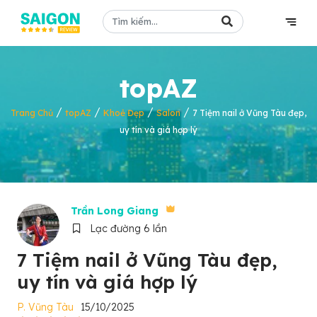
topAZ
/
/
/
/
Trang Chủ
topAZ
Khoẻ Đẹp
Salon
7 Tiệm nail ở Vũng Tàu đẹp,
uy tín và giá hợp lý
Trần Long Giang
Lạc đường 6 lần
7 Tiệm nail ở Vũng Tàu đẹp,
uy tín và giá hợp lý
P. Vũng Tàu
15/10/2025