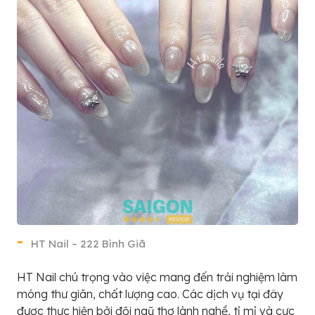
HT Nail – 222 Bình Giã
HT Nail chú trọng vào việc mang đến trải nghiệm làm
móng thư giãn, chất lượng cao. Các dịch vụ tại đây
được thực hiện bởi đội ngũ thợ lành nghề, tỉ mỉ và cực