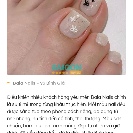
Bala Nails – 93 Bình Giã
Điều khiến nhiều khách hàng yêu mến Bala Nails chính
là sự tỉ mỉ trong từng khâu thực hiện. Mỗi mẫu nail đều
được sáng tạo theo phong cách riêng, đa dạng từ
nhẹ nhàng, nữ tính đến cá tính, thời thượng. Màu sơn
chuẩn, bám lâu, lên form móng đẹp tự nhiên và giữ
được độ bền đáng kể – đó là điều khiến Bala luôn