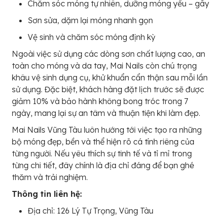
Chăm sóc móng tự nhiên, dưỡng móng yếu – gãy
Sơn sửa, dặm lại móng nhanh gọn
Vệ sinh và chăm sóc móng định kỳ
Ngoài việc sử dụng các dòng sơn chất lượng cao, an
toàn cho móng và da tay, Mai Nails còn chú trọng
khâu vệ sinh dụng cụ, khử khuẩn cẩn thận sau mỗi lần
sử dụng. Đặc biệt, khách hàng đặt lịch trước sẽ được
giảm 10% và bảo hành không bong tróc trong 7
ngày, mang lại sự an tâm và thuận tiện khi làm đẹp.
Mai Nails Vũng Tàu luôn hướng tới việc tạo ra những
bộ móng đẹp, bền và thể hiện rõ cá tính riêng của
từng người. Nếu yêu thích sự tinh tế và tỉ mỉ trong
từng chi tiết, đây chính là địa chỉ đáng để bạn ghé
thăm và trải nghiệm.
Thông tin liên hệ:
Địa chỉ: 126 Lý Tự Trọng, Vũng Tàu