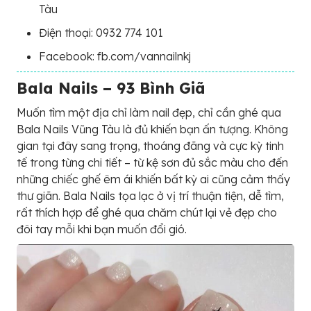
Tàu
Điện thoại: 0932 774 101
Facebook: fb.com/vannailnkj
Bala Nails – 93 Bình Giã
Muốn tìm một địa chỉ làm nail đẹp, chỉ cần ghé qua
Bala Nails Vũng Tàu là đủ khiến bạn ấn tượng. Không
gian tại đây sang trọng, thoáng đãng và cực kỳ tinh
tế trong từng chi tiết – từ kệ sơn đủ sắc màu cho đến
những chiếc ghế êm ái khiến bất kỳ ai cũng cảm thấy
thư giãn. Bala Nails tọa lạc ở vị trí thuận tiện, dễ tìm,
rất thích hợp để ghé qua chăm chút lại vẻ đẹp cho
đôi tay mỗi khi bạn muốn đổi gió.