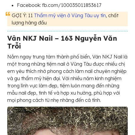
Facebook: fb.com/100035011853617
GỢI Ý: 11
Thẩm mỹ viện ở Vũng Tàu uy tín
, chất
lượng hàng đầu
Vân NKJ Nail – 163 Nguyễn Văn
Trỗi
Nằm ngay trung tâm thành phố biển, Vân NKJ Nail là
một trong những tiệm nail ở Vũng Tàu được nhiều chị
em yêu thích nhờ phong cách làm nail chuyên nghiệp
và gu thẩm mỹ hiện đại. Với nhiều năm kinh nghiệm
trong lĩnh vực làm đẹp, tiệm luôn mang đến những
mẫu nail đẹp, tinh tế và hợp xu hướng, phù hợp với
mọi phong cách từ nhẹ nhàng đến cá tính.