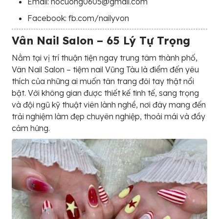
Email: hocuong0605@gmail.com
Facebook: fb.com/nailyvon
Vân Nail Salon – 65 Lý Tự Trọng
Nằm tại vị trí thuận tiện ngay trung tâm thành phố,
Vân Nail Salon – tiệm nail Vũng Tàu là điểm đến yêu
thích của những ai muốn tân trang đôi tay thật nổi
bật. Với không gian được thiết kế tinh tế, sang trọng
và đội ngũ kỹ thuật viên lành nghề, nơi đây mang đến
trải nghiệm làm đẹp chuyên nghiệp, thoải mái và đầy
cảm hứng.