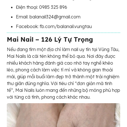
Điện thoại: 0985 325 896
Email: balanail324@gmail.com
Facebook: fb.com/balanail.vungtau
Mai Nail – 126 Lý Tự Trọng
Nếu đang tìm một địa chỉ làm nail uy tín tại Vũng Tàu,
Mai Nails là cái tên không thể bỏ qua. Nơi đây được
nhiều khách hàng đánh giá cao nhờ tay nghề khéo
léo, phong cách làm việc tỉ mỉ và không gian thoải
mái, giúp mỗi buổi làm đẹp trở thành một trải nghiệm
thư giãn đúng nghĩa. Với tiêu chí “đơn giản mà tinh
tế”, Mai Nails luôn mang đến những bộ móng phù hợp
với từng cá tính, phong cách khác nhau.