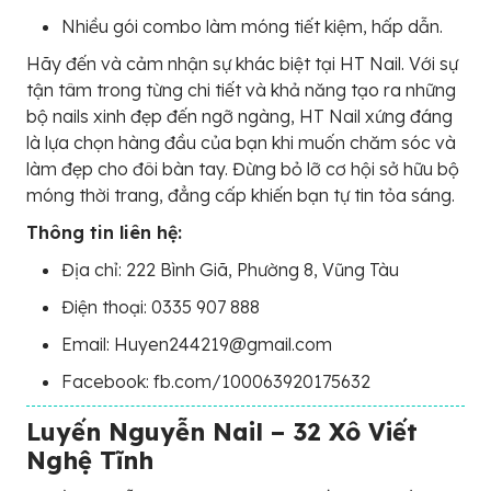
Nhiều gói combo làm móng tiết kiệm, hấp dẫn.
Hãy đến và cảm nhận sự khác biệt tại HT Nail. Với sự
tận tâm trong từng chi tiết và khả năng tạo ra những
bộ nails xinh đẹp đến ngỡ ngàng, HT Nail xứng đáng
là lựa chọn hàng đầu của bạn khi muốn chăm sóc và
làm đẹp cho đôi bàn tay. Đừng bỏ lỡ cơ hội sở hữu bộ
móng thời trang, đẳng cấp khiến bạn tự tin tỏa sáng.
Thông tin liên hệ:
Địa chỉ: 222 Bình Giã, Phường 8, Vũng Tàu
Điện thoại: 0335 907 888
Email: Huyen244219@gmail.com
Facebook: fb.com/100063920175632
Luyến Nguyễn Nail – 32 Xô Viết
Nghệ Tĩnh