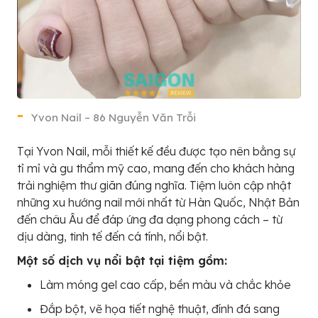
Yvon Nail – 86 Nguyễn Văn Trỗi
Tại Yvon Nail, mỗi thiết kế đều được tạo nên bằng sự
tỉ mỉ và gu thẩm mỹ cao, mang đến cho khách hàng
trải nghiệm thư giãn đúng nghĩa. Tiệm luôn cập nhật
những xu hướng nail mới nhất từ Hàn Quốc, Nhật Bản
đến châu Âu để đáp ứng đa dạng phong cách – từ
dịu dàng, tinh tế đến cá tính, nổi bật.
Một số dịch vụ nổi bật tại tiệm gồm:
Làm móng gel cao cấp, bền màu và chắc khỏe
Đắp bột, vẽ họa tiết nghệ thuật, đính đá sang