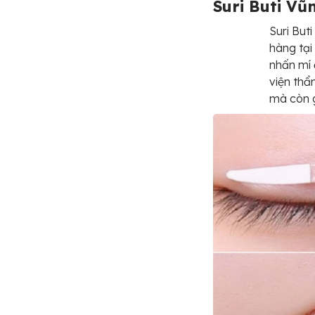
Suri Buti Vũ
Suri But
hàng tại
nhấn mí 
viện th
mà còn g