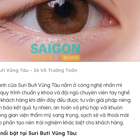
Buti Vũng Tàu – 26 Võ Trường Toản
nh của Suri Buti Vũng Tàu nằm ở công nghệ nhấn mí
, quy trình chuẩn y khoa và đội ngũ chuyên viên tay nghề
 khách hàng khi đến đây đều được tư vấn giải pháp riêng
m bảo kết quả tự nhiên, an toàn và phù hợp với khuôn
ng gian viện thẩm mỹ sang trọng, sạch sẽ và thoải mái
 phần tạo nên trải nghiệm khác biệt cho khách hàng.
nổi bật tại Suri Buti Vũng Tàu: