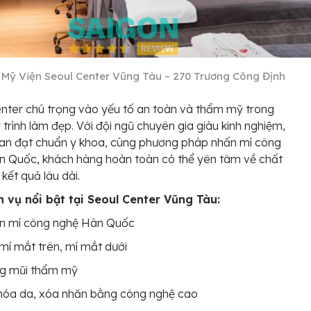
Mỹ Viện Seoul Center Vũng Tàu – 270 Trương Công Định
nter chú trọng vào yếu tố an toàn và thẩm mỹ trong
 trình làm đẹp. Với đội ngũ chuyên gia giàu kinh nghiệm,
ian đạt chuẩn y khoa, cùng phương pháp nhấn mí công
n Quốc, khách hàng hoàn toàn có thể yên tâm về chất
 kết quả lâu dài.
h vụ nổi bật tại Seoul Center Vũng Tàu:
n mí công nghệ Hàn Quốc
mí mắt trên, mí mắt dưới
g mũi thẩm mỹ
hóa da, xóa nhăn bằng công nghệ cao