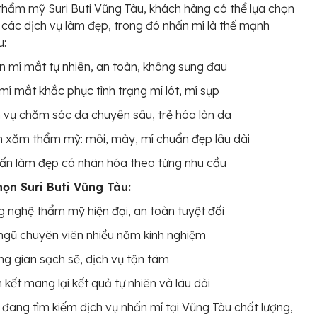
 thẩm mỹ Suri Buti Vũng Tàu, khách hàng có thể lựa chọn
các dịch vụ làm đẹp, trong đó nhấn mí là thế mạnh
u:
 mí mắt tự nhiên, an toàn, không sưng đau
mí mắt khắc phục tình trạng mí lót, mí sụp
 vụ chăm sóc da chuyên sâu, trẻ hóa làn da
 xăm thẩm mỹ: môi, mày, mí chuẩn đẹp lâu dài
ấn làm đẹp cá nhân hóa theo từng nhu cầu
họn Suri Buti Vũng Tàu:
 nghệ thẩm mỹ hiện đại, an toàn tuyệt đối
ngũ chuyên viên nhiều năm kinh nghiệm
g gian sạch sẽ, dịch vụ tận tâm
kết mang lại kết quả tự nhiên và lâu dài
đang tìm kiếm dịch vụ nhấn mí tại Vũng Tàu chất lượng,