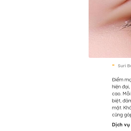
Suri 
Điểm mạ
hiện đại
cao. Mỗi
biệt, đả
mặt. Khô
cũng góp
Dịch vụ 