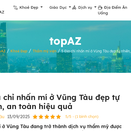
Khoẻ Đẹp
Giáo Dục
Dịch vụ
Địa Điểm Ăn
AZ
Uống
topAZ
/
/
/
pAZ
Khoẻ Đẹp
Thẩm mỹ viện
5 Địa chỉ nhấn mí ở Vũng Tàu đẹp tự nhiên,
a chỉ nhấn mí ở Vũng Tàu đẹp tự
n, an toàn hiệu quả
Tàu
13/09/2025
5/5 - (1 bình chọn)
 ở Vũng Tàu đang trở thành dịch vụ thẩm mỹ được