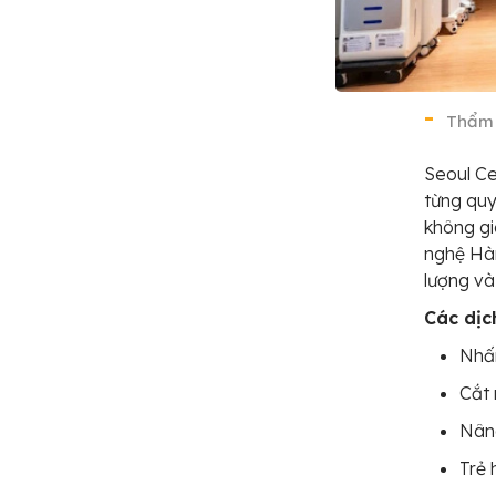
Thẩm 
Seoul Ce
từng quy
không g
nghệ Hà
lượng và
Các dịc
Nhấ
Cắt 
Nân
Trẻ 