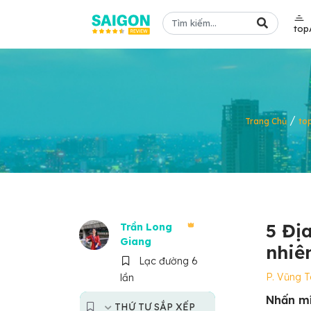
top
/
Trang Chủ
to
5 Đị
Trần Long
Giang
nhiê
Lạc đường 6
P. Vũng 
lần
Nhấn mí
THỨ TỰ SẮP XẾP