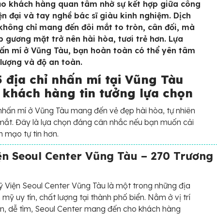
o khách hàng quan tâm nhờ sự kết hợp giữa công
ện đại và tay nghề bác sĩ giàu kinh nghiệm. Dịch
không chỉ mang đến đôi mắt to tròn, cân đối, mà
p gương mặt trở nên hài hòa, tươi trẻ hơn. Lựa
ấn mí ở Vũng Tàu, bạn hoàn toàn có thể yên tâm
 lượng và độ an toàn.
5 địa chỉ nhấn mí tại Vũng Tàu
 khách hàng tin tưởng lựa chọn
nhấn mí ở Vũng Tàu mang đến vẻ đẹp hài hòa, tự nhiên
mắt. Đây là lựa chọn đáng cân nhắc nếu bạn muốn cải
n mạo tự tin hơn.
n Seoul Center Vũng Tàu – 270 Trương
Viện Seoul Center Vũng Tàu là một trong những địa
 mỹ uy tín, chất lượng tại thành phố biển. Nằm ở vị trí
ện, dễ tìm, Seoul Center mang đến cho khách hàng