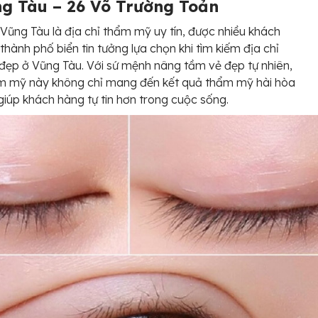
ng Tàu – 26 Võ Trường Toản
i Vũng Tàu là địa chỉ thẩm mỹ uy tín, được nhiều khách
 thành phố biển tin tưởng lựa chọn khi tìm kiếm địa chỉ
đẹp ở Vũng Tàu. Với sứ mệnh nâng tầm vẻ đẹp tự nhiên,
ẩm mỹ này không chỉ mang đến kết quả thẩm mỹ hài hòa
iúp khách hàng tự tin hơn trong cuộc sống.