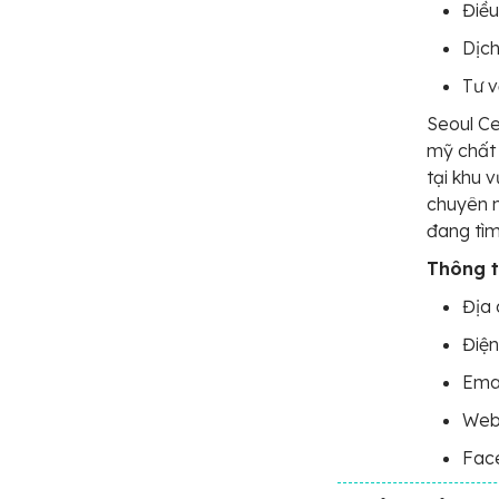
Điều
Dịch
Tư 
Seoul C
mỹ chất 
tại khu 
chuyên n
đang tìm
Thông ti
Địa 
Điện
Emai
Webs
Fac