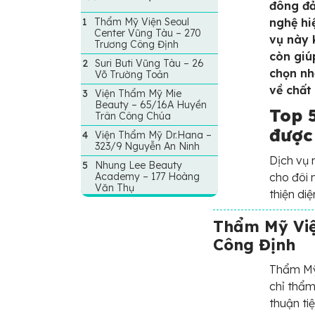
đông đả
Thẩm Mỹ Viện Seoul
nghệ hi
Center Vũng Tàu – 270
vụ này 
Trương Công Định
còn giú
Suri Buti Vũng Tàu – 26
chọn nh
Võ Trường Toản
về chất
Viện Thẩm Mỹ Mie
Beauty – 65/16A Huyền
Top 
Trân Công Chúa
được
Viện Thẩm Mỹ Dr.Hana –
323/9 Nguyễn An Ninh
Dịch vụ 
Nhung Lee Beauty
Academy – 177 Hoàng
cho đôi 
Văn Thụ
thiện diệ
Thẩm Mỹ Việ
Công Định
Thẩm Mỹ 
chỉ thẩm
thuận ti