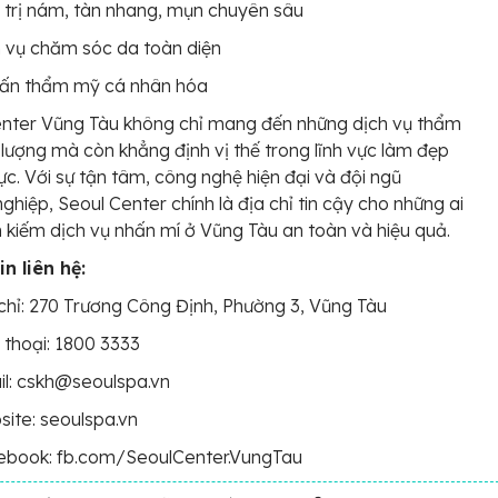
 trị nám, tàn nhang, mụn chuyên sâu
 vụ chăm sóc da toàn diện
vấn thẩm mỹ cá nhân hóa
enter Vũng Tàu không chỉ mang đến những dịch vụ thẩm
lượng mà còn khẳng định vị thế trong lĩnh vực làm đẹp
vực. Với sự tận tâm, công nghệ hiện đại và đội ngũ
ghiệp, Seoul Center chính là địa chỉ tin cậy cho những ai
 kiếm dịch vụ nhấn mí ở Vũng Tàu an toàn và hiệu quả.
n liên hệ:
chỉ: 270 Trương Công Định, Phường 3, Vũng Tàu
 thoại: 1800 3333
l: cskh@seoulspa.vn
ite: seoulspa.vn
ebook: fb.com/SeoulCenter.VungTau