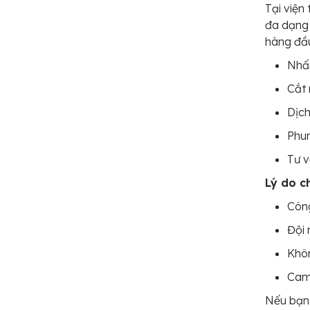
Tại viện
đa dạng 
hàng đầ
Nhấn
Cắt 
Dịch
Phun
Tư v
Lý do c
Công
Đội 
Khôn
Cam 
Nếu bạn 