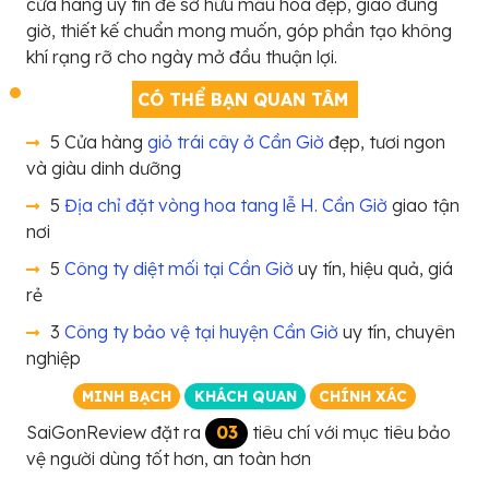
cửa hàng uy tín để sở hữu mẫu hoa đẹp, giao đúng
giờ, thiết kế chuẩn mong muốn, góp phần tạo không
khí rạng rỡ cho ngày mở đầu thuận lợi.
CÓ THỂ BẠN QUAN TÂM
5 Cửa hàng
giỏ trái cây ở Cần Giờ
đẹp, tươi ngon
và giàu dinh dưỡng
5
Địa chỉ đặt vòng hoa tang lễ H. Cần Giờ
giao tận
nơi
5
Công ty diệt mối tại Cần Giờ
uy tín, hiệu quả, giá
rẻ
3
Công ty bảo vệ tại huyện Cần Giờ
uy tín, chuyên
nghiệp
MINH BẠCH
KHÁCH QUAN
CHÍNH XÁC
SaiGonReview đặt ra
03
tiêu chí với mục tiêu bảo
vệ người dùng tốt hơn, an toàn hơn