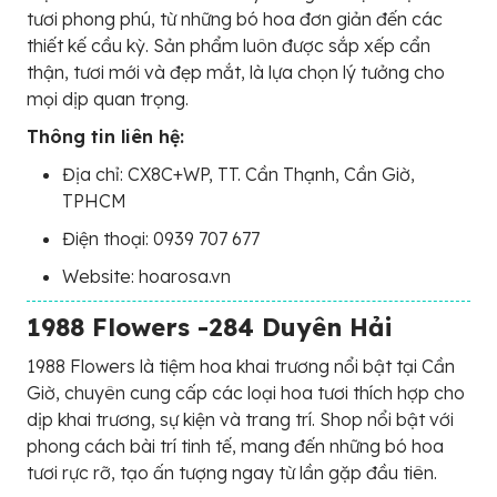
tươi phong phú, từ những bó hoa đơn giản đến các
thiết kế cầu kỳ. Sản phẩm luôn được sắp xếp cẩn
thận, tươi mới và đẹp mắt, là lựa chọn lý tưởng cho
mọi dịp quan trọng.
Thông tin liên hệ:
Địa chỉ: CX8C+WP, TT. Cần Thạnh, Cần Giờ,
TPHCM
Điện thoại: 0939 707 677
Website: hoarosa.vn
1988 Flowers -284 Duyên Hải
1988 Flowers là tiệm hoa khai trương nổi bật tại Cần
Giờ, chuyên cung cấp các loại hoa tươi thích hợp cho
dịp khai trương, sự kiện và trang trí. Shop nổi bật với
phong cách bài trí tinh tế, mang đến những bó hoa
tươi rực rỡ, tạo ấn tượng ngay từ lần gặp đầu tiên.