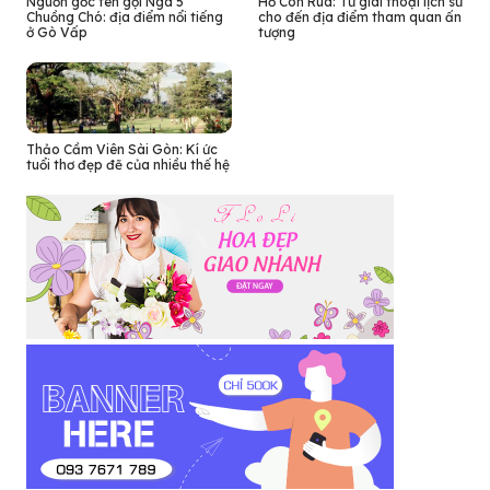
Nguồn gốc tên gọi Ngã 5
Hồ Con Rùa: Từ giai thoại lịch sử
Chuồng Chó: địa điểm nổi tiếng
cho đến địa điểm tham quan ấn
ở Gò Vấp
tượng
Thảo Cầm Viên Sài Gòn: Kí ức
tuổi thơ đẹp đẽ của nhiều thế hệ