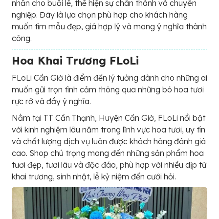
nhấn cho buổi lễ, thể hiện sự chân thành và chuyên
nghiệp. Đây là lựa chọn phù hợp cho khách hàng
muốn tìm mẫu đẹp, giá hợp lý và mang ý nghĩa thành
công.
Hoa Khai Trương FLoLi
FLoLi Cần Giờ là điểm đến lý tưởng dành cho những ai
muốn gửi trọn tình cảm thông qua những bó hoa tươi
rực rỡ và đầy ý nghĩa.
Nằm tại TT Cần Thạnh, Huyện Cần Giờ, FLoLi nổi bật
với kinh nghiệm lâu năm trong lĩnh vực hoa tươi, uy tín
và chất lượng dịch vụ luôn được khách hàng đánh giá
cao. Shop chú trọng mang đến những sản phẩm hoa
tươi đẹp, tươi lâu và độc đáo, phù hợp với nhiều dịp từ
khai trương, sinh nhật, lễ kỷ niệm đến cưới hỏi.