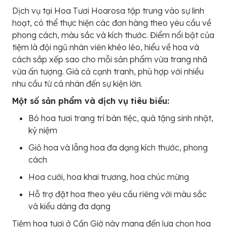
Dịch vụ tại Hoa Tươi Hoarosa tập trung vào sự linh
hoạt, có thể thực hiện các đơn hàng theo yêu cầu về
phong cách, màu sắc và kích thước. Điểm nổi bật của
tiệm là đội ngũ nhân viên khéo léo, hiểu về hoa và
cách sắp xếp sao cho mỗi sản phẩm vừa trang nhã
vừa ấn tượng. Giá cả cạnh tranh, phù hợp với nhiều
nhu cầu từ cá nhân đến sự kiện lớn.
Một số sản phẩm và dịch vụ tiêu biểu:
Bó hoa tươi trang trí bàn tiệc, quà tặng sinh nhật,
kỷ niệm
Giỏ hoa và lẵng hoa đa dạng kích thước, phong
cách
Hoa cưới, hoa khai trương, hoa chúc mừng
Hỗ trợ đặt hoa theo yêu cầu riêng với màu sắc
và kiểu dáng đa dạng
Tiệm hoa tươi ở Cần Giờ này mang đến lựa chọn hoa