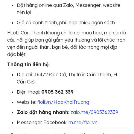
Đặt hàng online qua Zalo, Messenger, website
tiện lợi
Giá cả cạnh tranh, phù hợp nhiều ngân sách
FLoLi Cần Thạnh không chỉ là nơi mua hoa, mà còn là
cầu nối giúp bạn gửi gắm yêu thương và lời chúc trọn
vẹn đến người thân, bạn bè, đối tác trong mọi dịp
đặc biệt.
Thông tin liên hệ:
Địa chỉ: 164/2 Đào Cử, Thị trấn Cần Thạnh, H.
Cần Giờ
Điện thoại:
0905 362 339
Website:
floli.vn/HoaKhaiTruong
Zalo đặt hàng nhanh:
zalo.me/0905362339
Messenger Facebook:
m.me/floli.vn