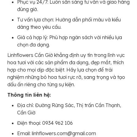
Phục vụ 24/7: Luôn sẵn sàng tư vấn và giao hàng
đúng giờ.
Tư vấn lựa chọn: Hướng dẫn phối màu và kiểu
dáng theo yêu cầu.
Giá cả hợp lý: Phù hợp ngân sách với nhiều lựa
chọn đa dạng.
Linhflowers Cần Giờ khẳng định uy tín trong lĩnh vực
hoa tươi với các sản phẩm đa dạng, đẹp mắt, thích
hợp cho mọi dịp đặc biệt. Hãy lựa chọn để trải
nghiệm những bó hoa tươi rực rỡ, sang trọng và tạo
dấu ấn riêng cho từng sự kiện.
Thông tin liên hệ:
Địa chỉ: Đường Rừng Sác, Thị trấn Cần Thạnh,
Cần Giờ
Điện thoại: 0934 962 106
Email: linhflowers.com@gmail.com