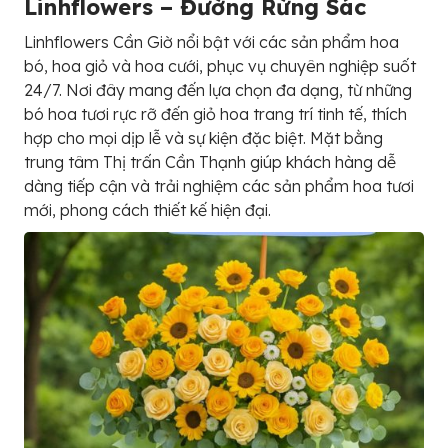
Linhflowers – Đường Rừng Sác
Linhflowers Cần Giờ nổi bật với các sản phẩm hoa
bó, hoa giỏ và hoa cưới, phục vụ chuyên nghiệp suốt
24/7. Nơi đây mang đến lựa chọn đa dạng, từ những
bó hoa tươi rực rỡ đến giỏ hoa trang trí tinh tế, thích
hợp cho mọi dịp lễ và sự kiện đặc biệt. Mặt bằng
trung tâm Thị trấn Cần Thạnh giúp khách hàng dễ
dàng tiếp cận và trải nghiệm các sản phẩm hoa tươi
mới, phong cách thiết kế hiện đại.