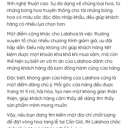
tình nghệ thuật cao. Sự đa dạng về chủng loại hoa, từ
những bông hoa truyền thống cho tới những bông
hoa có màu sắc độc đáo nhập khẩu, đều giúp khách
hàng có nhiều lựa chọn hơn.
Một điểm cộng khác cho Lalahoa là việc thường
xuyên tổ chức nhiều chương trình giảm giá, ưu đãi
hấp dẫn. Điều này không chỉ giúp khách hàng tiết
kiệm được một khoản kha khá khi mua sắm, mà còn
thể hiện sự biết ơn và tri ân của Lalahoa dành cho
những khách hàng đã luôn đồng hành cùng cửa hàng.
Đặc biệt, không gian cửa hàng của Lalahoa cũng là
một điểm đáng chú ý. Mỗi góc cửa hàng đều được
trang trí tỉ mỉ, hài hòa, tạo nên một không gian thân
thiện, giúp khách hàng cảm thấy dễ dàng tìm thấy
sản phẩm mình mong muốn.
Vậy, nếu bạn đang tìm kiếm một địa chỉ chất lượng
để đặt vòng hoa tang lễ tại Cần Giờ, thì Lalahoa chắc