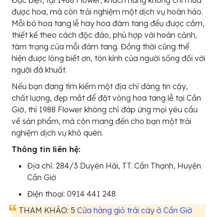
Đặc biệt, tại 1988 Flower, khách hàng không chỉ mua
được hoa, mà còn trải nghiệm một dịch vụ hoàn hảo.
Mỗi bó hoa tang lễ hay hoa đám tang đều được cắm,
thiết kế theo cách độc đáo, phù hợp với hoàn cảnh,
tâm trạng của mỗi đám tang. Đồng thời cũng thể
hiện được lòng biết ơn, tôn kính của người sống đối với
người đã khuất.
Nếu bạn đang tìm kiếm một địa chỉ đáng tin cậy,
chất lượng, đẹp mắt để đặt vòng hoa tang lễ tại Cần
Giờ, thì 1988 Flower không chỉ đáp ứng mọi yêu cầu
về sản phẩm, mà còn mang đến cho bạn một trải
nghiệm dịch vụ khó quên.
Thông tin liên hệ:
Địa chỉ: 284/3 Duyên Hải, TT. Cần Thạnh, Huyện
Cần Giờ
Điện thoại: 0914 441 248
THAM KHẢO: 5
Cửa hàng giỏ trái cây ở Cần Giờ