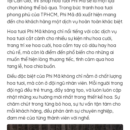
tại Cần Giờ, thì Shop hoa tươi Phi Mã sẽ là một lựa
chọn không thể bỏ qua. Trong bức tranh hoa tươi
phong phú của TPHCM, Phi Mã đã xuất hiện mang
đến cho khách hàng một dịch vụ hoàn toàn khác biệt.
Hoa tươi Phi Mã không chỉ nổi tiếng với các dịch vụ
hoa tươi cắt cành cho nhiều sự kiện như hoa cưới,
trang trí xe hoa cưới, hoa cầm tay cô dâu hay hoa
chú rể, mà còn là điểm đến phổ biến cho những ai
muốn thể hiện lòng thương tiếc, tình cảm qua hoa
tang lễ, hoa chia buồn.
Điều đặc biệt của Phi Mã không chỉ nằm ở chất lượng
hoa tươi, mà còn ở đội ngũ nhân viên. Mỗi người trong
đội ngũ đều trẻ trung, đầy sáng tạo, và luôn luôn cập
nhật những xu hướng mới nhất trong thiết kế hoa. Sự
chăm chút trong từng bó hoa, sự tư vấn tận tâm cho
mỗi khách hàng, đều phản ánh sự chuyên nghiệp,
đam mê của từng thành viên với nghề.