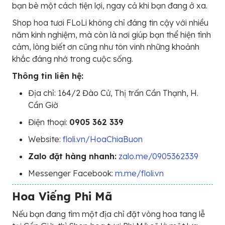
bạn bè một cách tiện lợi, ngay cả khi bạn đang ở xa.
Shop hoa tươi FLoLi không chỉ đáng tin cậy với nhiều
năm kinh nghiệm, mà còn là nơi giúp bạn thể hiện tình
cảm, lòng biết ơn cũng như tôn vinh những khoảnh
khắc đáng nhớ trong cuộc sống.
Thông tin liên hệ:
Địa chỉ: 164/2 Đào Cử, Thị trấn Cần Thạnh, H.
Cần Giờ
Điện thoại:
0905 362 339
Website:
floli.vn/HoaChiaBuon
Zalo đặt hàng nhanh:
zalo.me/0905362339
Messenger Facebook:
m.me/floli.vn
Hoa Viếng Phi Mã
Nếu bạn đang tìm một địa chỉ đặt vòng hoa tang lễ