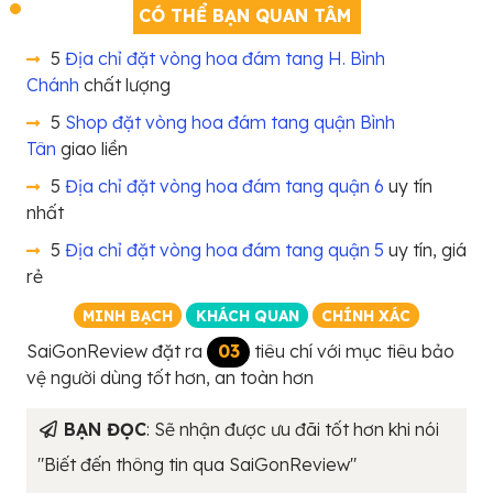
CÓ THỂ BẠN QUAN TÂM
5
Địa chỉ đặt vòng hoa đám tang H. Bình
Chánh
chất lượng
5
Shop đặt vòng hoa đám tang quận Bình
Tân
giao liền
5
Địa chỉ đặt vòng hoa đám tang quận 6
uy tín
nhất
5
Địa chỉ đặt vòng hoa đám tang quận 5
uy tín, giá
rẻ
MINH BẠCH
KHÁCH QUAN
CHÍNH XÁC
SaiGonReview đặt ra
03
tiêu chí với mục tiêu bảo
vệ người dùng tốt hơn, an toàn hơn
BẠN ĐỌC
: Sẽ nhận được ưu đãi tốt hơn khi nói
"Biết đến thông tin qua SaiGonReview"