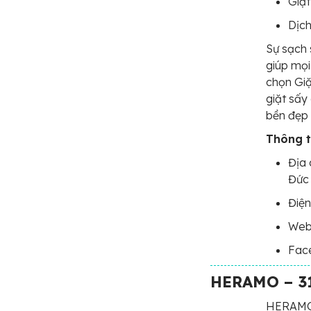
Giặt
Dịch
Sự sạch 
giúp mọi
chọn Giặ
giặt sấy
bền đẹp 
Thông ti
Địa 
Đức
Điện
Webs
Fac
HERAMO – 31
HERAMO l