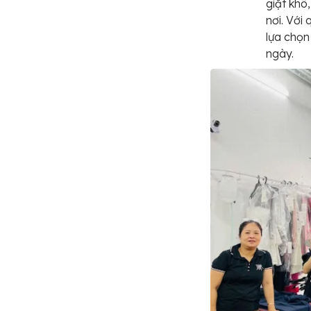
giặt khô
nơi. Với 
lựa chọn
ngày.