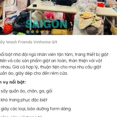
Sấy Wash Friends Vinhome Q9
nổi bật nhờ đội ngũ nhân viên tận tâm, trang thiết bị giặt
 tiến và các sản phẩm giặt an toàn, thân thiện với vật
c nhau. Giá cả hợp lý, thuận tiện cho mọi nhu cầu giặt
quần áo, giày dép cho đến rèm cửa.
h vụ nổi bật:
 sấy quần áo, chăn, ga, gối
 khô trang phục đặc biệt
 giày các loại, bảo dưỡng form dáng