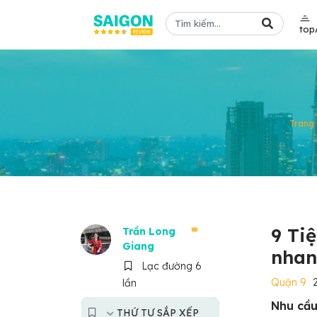
top
Trang
9 Tiệ
Trần Long
Giang
nhan
Lạc đường 6
Quận 9
lần
Nhu cầu
THỨ TỰ SẮP XẾP