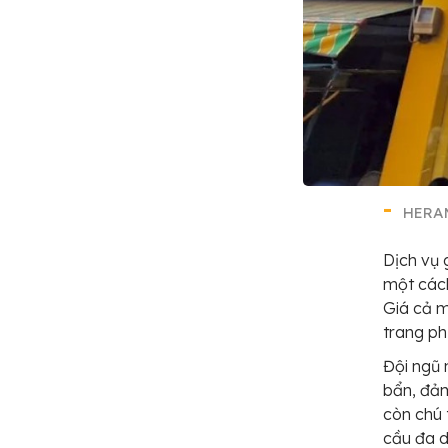
HERAM
Dịch vụ 
một cách
Giá cả m
trang p
Đội ngũ 
bẩn, đả
còn chú 
cầu đa 