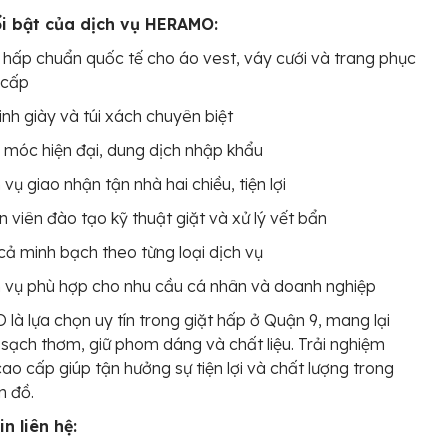
i bật của dịch vụ HERAMO:
 hấp chuẩn quốc tế cho áo vest, váy cưới và trang phục
 cấp
inh giày và túi xách chuyên biệt
móc hiện đại, dung dịch nhập khẩu
 vụ giao nhận tận nhà hai chiều, tiện lợi
 viên đào tạo kỹ thuật giặt và xử lý vết bẩn
cả minh bạch theo từng loại dịch vụ
 vụ phù hợp cho nhu cầu cá nhân và doanh nghiệp
à lựa chọn uy tín trong giặt hấp ở Quận 9, mang lại
sạch thơm, giữ phom dáng và chất liệu. Trải nghiệm
cao cấp giúp tận hưởng sự tiện lợi và chất lượng trong
n đồ.
n liên hệ: