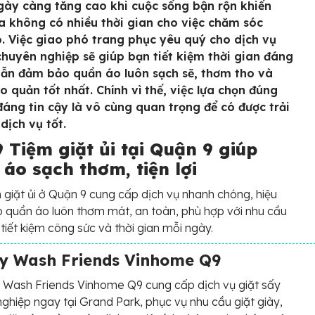
gày càng tăng cao khi cuộc sống bận rộn khiến
a không có nhiều thời gian cho việc chăm sóc
. Việc giao phó trang phục yêu quý cho dịch vụ
 chuyên nghiệp sẽ giúp bạn tiết kiệm thời gian đáng
ẫn đảm bảo quần áo luôn sạch sẽ, thơm tho và
o quản tốt nhất. Chính vì thế, việc lựa chọn đúng
 đáng tin cậy là vô cùng quan trọng để có được trải
dịch vụ tốt.
 Tiệm giặt ủi tại Quận 9 giúp
áo sạch thơm, tiện lợi
 giặt ủi ở Quận 9 cung cấp dịch vụ nhanh chóng, hiệu
p quần áo luôn thơm mát, an toàn, phù hợp với nhu cầu
 tiết kiệm công sức và thời gian mỗi ngày.
ấy Wash Friends Vinhome Q9
 Wash Friends Vinhome Q9 cung cấp dịch vụ giặt sấy
ghiệp ngay tại Grand Park, phục vụ nhu cầu giặt giày,