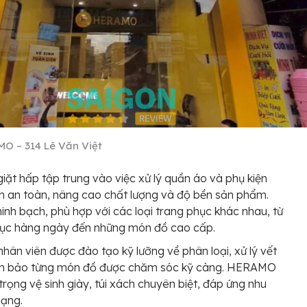
O – 314 Lê Văn Việt
giặt hấp tập trung vào việc xử lý quần áo và phụ kiện
 an toàn, nâng cao chất lượng và độ bền sản phẩm.
inh bạch, phù hợp với các loại trang phục khác nhau, từ
hục hàng ngày đến những món đồ cao cấp.
nhân viên được đào tạo kỹ lưỡng về phân loại, xử lý vết
m bảo từng món đồ được chăm sóc kỹ càng. HERAMO
trọng vệ sinh giày, túi xách chuyên biệt, đáp ứng nhu
dạng.