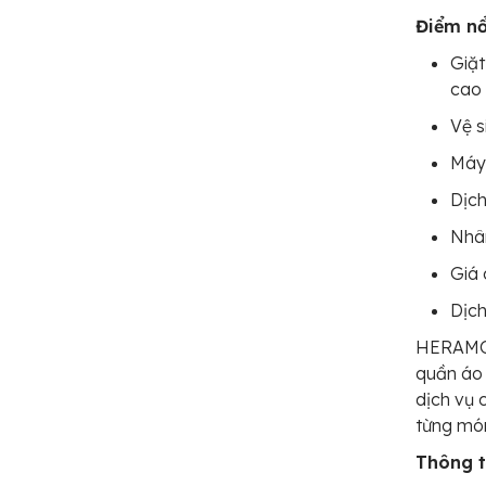
Điểm nổ
Giặt
cao
Vệ s
Máy 
Dịch
Nhân
Giá 
Dịch
HERAMO l
quần áo 
dịch vụ 
từng mó
Thông ti