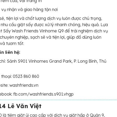
 rèm cửa, vải trang trí
 vụ nhận và giao hàng tận nơi
sẽ, tiện lợi và chất lượng dịch vụ luôn được chú trọng,
 nhu cầu giặt sấy được xử lý nhanh chóng, hiệu quả. Lựa
t Sấy Wash Friends Vinhome Q9 để trải nghiệm dịch vụ
 chuyên nghiệp, sạch sẽ và tiện lợi, giúp đồ dùng luôn
và tươm tất.
n liên hệ:
chỉ: Sảnh S901 Vinhomes Grand Park, P. Long Bình, Thủ
 thoại: 0523 860 860
ite: washfriends.vn
ebook: fb.com/washfriends.s901.vhgp
4 Lê Văn Việt
à tiệm giặt ủi cao cấp với dịch vụ giặt hấp ở Quận 9,