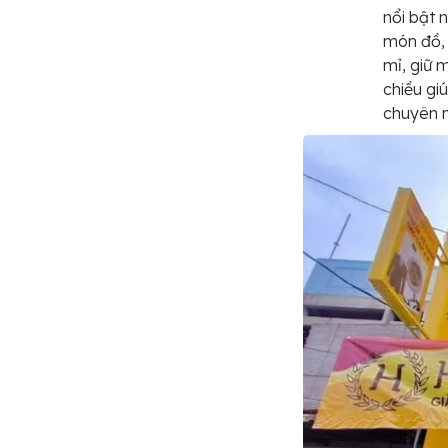
nổi bật 
món đồ, 
mỉ, giữ 
chiều giú
chuyên n