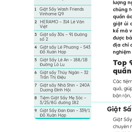
lượng n
Giặt Sấy Wash Friends
chúng t
Vinhome Q9
quần áo
HERAMO – 314 Lê Văn
giặt ủi
Việt
kể mà v
Giặt sấy 30s – 91 Đường
được bả
số 2
địa chỉ
Giặt sấy Lê Phương – 543
nghiệm 
Đỗ Xuân Hợp
Giặt Sấy Lê An – 188/1B
Top 9
Đường Lò Lu
quần 
Giặt sấy Thúy Ngân – 32
Trần Thị Điệu
Các tiệm
Giặt sấy Nhà Shin – 240A
quả, giú
Dương Đình Hội
bận rộn,
Tiệm Giặt Sấy Mẹ Sóc –
3/25/8G đường 182
Giặt S
Giặt Sấy Đan Đan – 339/1
Đỗ Xuân Hợp
Giặt Sấy
chuyên n