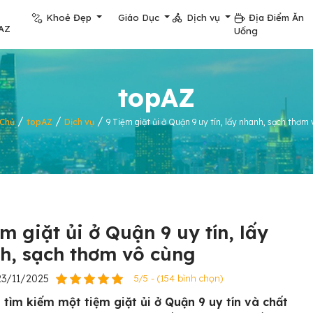
Khoẻ Đẹp
Giáo Dục
Dịch vụ
Địa Điểm Ăn
AZ
Uống
topAZ
/
/
/
 Chủ
topAZ
Dịch vụ
9 Tiệm giặt ủi ở Quận 9 uy tín, lấy nhanh, sạch thơm
m giặt ủi ở Quận 9 uy tín, lấy
h, sạch thơm vô cùng
23/11/2025
5/5 - (154 bình chọn)
 tìm kiếm một tiệm giặt ủi ở Quận 9 uy tín và chất