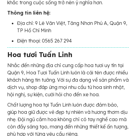
khắc trong cuộc sống trở nên ý nghĩa hơn.
Thông tin liên hệ:
Địa chỉ: 9 Lê Văn Việt, Tăng Nhơn Phú A, Quận 9,
TP Hồ Chí Minh
Điện thoại: 0565 267 294
Hoa tươi Tuấn Linh
Nhắc đến những địa chỉ cung cấp hoa tươi uy tín tại
Quận 9, Hoa Tươi Tuấn Linh luôn là cái tên được nhiều
khách hàng tin tưởng. Với sự đa dạng về sản phẩm và
dịch vụ, shop đáp ứng mọi nhu cầu từ hoa sinh nhật,
hội nghị, sự kiện, cưới hỏi cho đến xe hoa.
Chất lượng hoa tại Tuấn Linh luôn được đảm bảo,
giúp hoa giữ được vẻ đẹp tự nhiên và hương thơm dịu
nhẹ. Đội ngũ cắm hoa không chỉ có tay nghề cao mà
còn đầy sáng tạo, mang đến những thiết kế ấn tượng,
phù hợp với từng yêu cầu riêng.