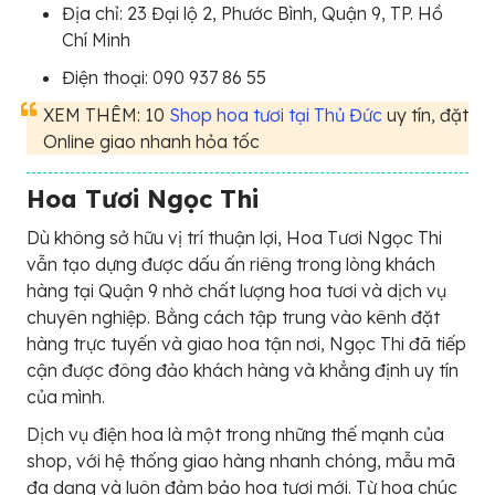
Địa chỉ: 23 Đại lộ 2, Phước Bình, Quận 9, TP. Hồ
Chí Minh
Điện thoại: 090 937 86 55
XEM THÊM: 10
Shop hoa tươi tại Thủ Đức
uy tín, đặt
Online giao nhanh hỏa tốc
Hoa Tươi Ngọc Thi
Dù không sở hữu vị trí thuận lợi, Hoa Tươi Ngọc Thi
vẫn tạo dựng được dấu ấn riêng trong lòng khách
hàng tại Quận 9 nhờ chất lượng hoa tươi và dịch vụ
chuyên nghiệp. Bằng cách tập trung vào kênh đặt
hàng trực tuyến và giao hoa tận nơi, Ngọc Thi đã tiếp
cận được đông đảo khách hàng và khẳng định uy tín
của mình.
Dịch vụ điện hoa là một trong những thế mạnh của
shop, với hệ thống giao hàng nhanh chóng, mẫu mã
đa dạng và luôn đảm bảo hoa tươi mới. Từ hoa chúc