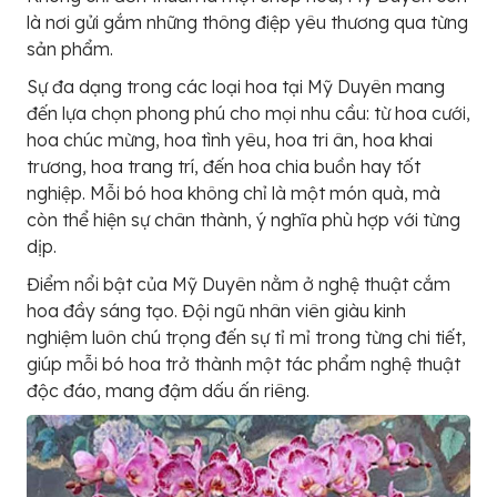
là nơi gửi gắm những thông điệp yêu thương qua từng
sản phẩm.
Sự đa dạng trong các loại hoa tại Mỹ Duyên mang
đến lựa chọn phong phú cho mọi nhu cầu: từ hoa cưới,
hoa chúc mừng, hoa tình yêu, hoa tri ân, hoa khai
trương, hoa trang trí, đến hoa chia buồn hay tốt
nghiệp. Mỗi bó hoa không chỉ là một món quà, mà
còn thể hiện sự chân thành, ý nghĩa phù hợp với từng
dịp.
Điểm nổi bật của Mỹ Duyên nằm ở nghệ thuật cắm
hoa đầy sáng tạo. Đội ngũ nhân viên giàu kinh
nghiệm luôn chú trọng đến sự tỉ mỉ trong từng chi tiết,
giúp mỗi bó hoa trở thành một tác phẩm nghệ thuật
độc đáo, mang đậm dấu ấn riêng.