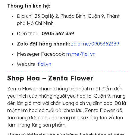
Thông tin liên hệ:
Địa chỉ: 23 Đại lộ 2, Phước Bình, Quận 9, Thành
phố Hồ Chí Minh
Điện thoại:
0905 362 339
Zalo đặt hàng nhanh:
zalo.me/0905362339
Messeger Facebook:
m.me/floli.vn
Website:
floli.vn
Shop Hoa – Zenta Flower
Zenta Flower nhanh chóng trở thành một điểm đến
yêu thích của những người yêu hoa tại Quận 9, mang
đến làn gió mới với chất lượng dịch vụ đỉnh cao. Dù là
một tiệm hoa có tuổi đời chưa lâu, Zenta Flower đã
tạo dựng được dấu ấn riêng nhờ sự sáng tạo và tận
tâm trong từng sản phẩm.