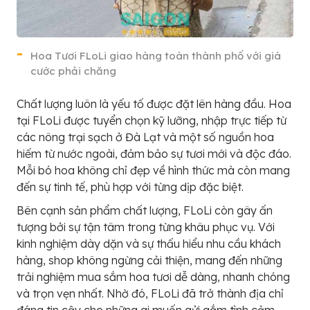
Hoa Tươi FLoLi giao hàng toàn thành phố với giá
cước phải chăng
Chất lượng luôn là yếu tố được đặt lên hàng đầu. Hoa
tại FLoLi được tuyển chọn kỹ lưỡng, nhập trực tiếp từ
các nông trại sạch ở Đà Lạt và một số nguồn hoa
hiếm từ nước ngoài, đảm bảo sự tươi mới và độc đáo.
Mỗi bó hoa không chỉ đẹp về hình thức mà còn mang
đến sự tinh tế, phù hợp với từng dịp đặc biệt.
Bên cạnh sản phẩm chất lượng, FLoLi còn gây ấn
tượng bởi sự tận tâm trong từng khâu phục vụ. Với
kinh nghiệm dày dặn và sự thấu hiểu nhu cầu khách
hàng, shop không ngừng cải thiện, mang đến những
trải nghiệm mua sắm hoa tươi dễ dàng, nhanh chóng
và trọn vẹn nhất. Nhờ đó, FLoLi đã trở thành địa chỉ
đáng tin cậy cho những ai muốn gửi gắm tình cảm