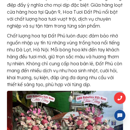
điệp đầy ý nghĩa cho mọi dịp đặc biệt. Giữa hàng loạt
cửa hàng hoa tại Quận 9, Hoa Tươi Đất Phú nổi bật
với chất lượng hoa tươi vượt trội, dịch vụ chuyên
nghiệp và sự tận tâm trong từng sản phẩm.
Chất lượng hoa tại Đất Phú luôn được đảm bảo nhờ
nguồn nhập uy tín từ những vùng trồng hoa nổi tiếng
như Đà Lạt, Hà Nội. Mỗi bông hoa khi đến tay khách
hàng đều tươi mới, giữ trọn sắc màu và hương thơm
tự nhiên. Không chỉ cung cấp hoa bán lẻ, Đất Phú còn
mang đến nhiều dịch vụ như hoa sinh nhật, cưới hỏi,
khai trương, sự kiện, đáp ứng đa dạng nhu cầu với
thiết kế sáng tạo, phù hợp với từng dịp.