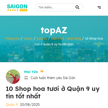
topAZ
/
/
/
/
Trang Chủ
topAZ
Dịch vụ
Điện Hoa - Quà Tặng
10 Shop hoa
tươi ở Quận 9 uy tín tốt nhất
Mai Yến
Cuối tuần thêm yêu Sài Gòn
10 Shop hoa tươi ở Quận 9 uy
tín tốt nhất
Quận 9
20/08/2025