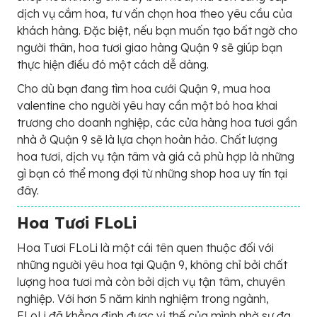
dịch vụ cắm hoa, tư vấn chọn hoa theo yêu cầu của
khách hàng. Đặc biệt, nếu bạn muốn tạo bất ngờ cho
người thân, hoa tươi giao hàng Quận 9 sẽ giúp bạn
thực hiện điều đó một cách dễ dàng.
Cho dù bạn đang tìm hoa cưới Quận 9, mua hoa
valentine cho người yêu hay cần một bó hoa khai
trương cho doanh nghiệp, các cửa hàng hoa tươi gần
nhà ở Quận 9 sẽ là lựa chọn hoàn hảo. Chất lượng
hoa tươi, dịch vụ tận tâm và giá cả phù hợp là những
gì bạn có thể mong đợi từ những shop hoa uy tín tại
đây.
Hoa Tươi FLoLi
Hoa Tươi FLoLi là một cái tên quen thuộc đối với
những người yêu hoa tại Quận 9, không chỉ bởi chất
lượng hoa tươi mà còn bởi dịch vụ tận tâm, chuyên
nghiệp. Với hơn 5 năm kinh nghiệm trong ngành,
FLoLi đã khẳng định được vị thế của mình nhờ sự đa