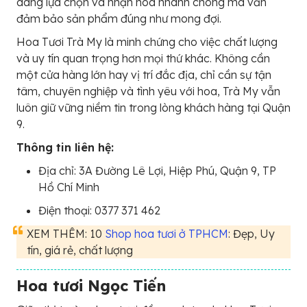
dàng lựa chọn và nhận hoa nhanh chóng mà vẫn
đảm bảo sản phẩm đúng như mong đợi.
Hoa Tươi Trà My là minh chứng cho việc chất lượng
và uy tín quan trọng hơn mọi thứ khác. Không cần
một cửa hàng lớn hay vị trí đắc địa, chỉ cần sự tận
tâm, chuyên nghiệp và tình yêu với hoa, Trà My vẫn
luôn giữ vững niềm tin trong lòng khách hàng tại Quận
9.
Thông tin liên hệ:
Địa chỉ: 3A Đường Lê Lợi, Hiệp Phú, Quận 9, TP
Hồ Chí Minh
Điện thoại: 0377 371 462
XEM THÊM: 10
Shop hoa tươi ở TPHCM
: Đẹp, Uy
tín, giá rẻ, chất lượng
Hoa tươi Ngọc Tiến