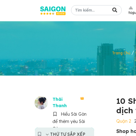
top
/
Trang Chủ
10 S
Thái
Thanh
dịch
Hiểu Sài Gòn
Quận 2
để thêm yêu Sài
Gòn
Shop ho
THỨ TỰ SẮP XẾP