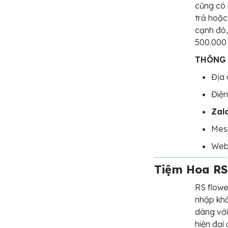
cũng có 
trả hoặc
cạnh đó,
500.000 
THÔNG 
Địa 
Điện
Zal
Mes
Web
Tiệm Hoa RS
RS flowe
nhập khẩ
dáng với
hiện đại