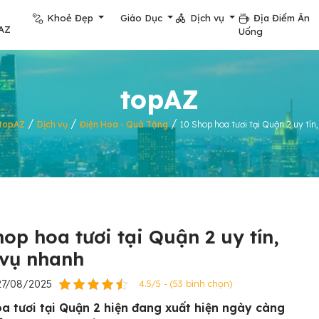
Khoẻ Đẹp
Giáo Dục
Dịch vụ
Địa Điểm Ăn
AZ
Uống
topAZ
/
/
/
topAZ
Dịch vụ
Điện Hoa - Quà Tặng
10 Shop hoa tươi tại Quận 2 uy tín
hop hoa tươi tại Quận 2 uy tín,
 vụ nhanh
27/08/2025
4.5/5 - (53 bình chọn)
a tươi tại Quận 2 hiện đang xuất hiện ngày càng