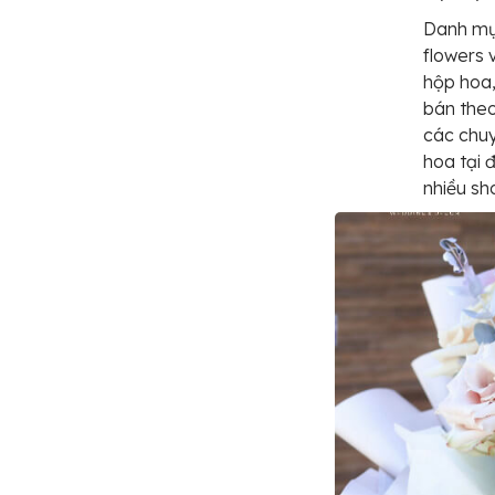
Danh mụ
flowers 
hộp hoa,
bán theo
các chuy
hoa tại 
nhiều sh