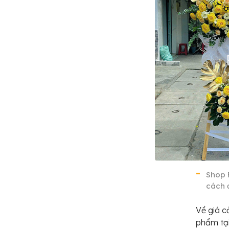
Shop 
cách 
Về giá c
phẩm tại