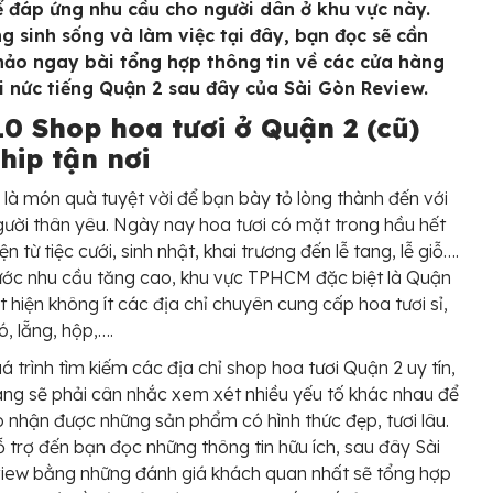
ể đáp ứng nhu cầu cho người dân ở khu vực này.
g sinh sống và làm việc tại đây, bạn đọc sẽ cần
ảo ngay bài tổng hợp thông tin về các cửa hàng
i nức tiếng Quận 2 sau đây của Sài Gòn Review.
10 Shop hoa tươi ở Quận 2 (cũ)
hip tận nơi
 là món quà tuyệt vời để bạn bày tỏ lòng thành đến với
ười thân yêu. Ngày nay hoa tươi có mặt trong hầu hết
ện từ tiệc cưới, sinh nhật, khai trương đến lễ tang, lễ giỗ….
rước nhu cầu tăng cao, khu vực TPHCM đặc biệt là Quận
t hiện không ít các địa chỉ chuyên cung cấp hoa tươi sỉ,
ó, lẵng, hộp,….
á trình tìm kiếm các địa chỉ shop hoa tươi Quận 2 uy tín,
ng sẽ phải cân nhắc xem xét nhiều yếu tố khác nhau để
nhận được những sản phẩm có hình thức đẹp, tươi lâu.
trợ đến bạn đọc những thông tin hữu ích, sau đây Sài
iew bằng những đánh giá khách quan nhất sẽ tổng hợp