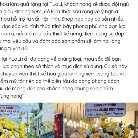
hoa làm quà tặng tại FLoLi, khách hàng sẽ được đội ngũ
n giàu kinh nghiệm, có kiến thức sâu rộng về ý nghĩa
i hoa hỗ trợ tư vấn tận tình. Shop hoa này có sẵn nhiều
đặc sắc với hình thức trình bày phong phú cho bạn lựa
oài ra, nếu có nhu cầu thiết kế riêng, tiệm cũng sẽ đáp
c mọi yêu cầu và đảm bảo sản phẩm sẽ làm hài lòng
ng tuyệt đối.
 tại FLoLi rất đa dạng về chủng loại, màu sắc để bạn
i lựa chọn theo sở thích và mục đích sử dụng. Cơ sở này
 chuyên viên thiết kế hoa giàu kinh nghiệm, sáng tạo và
hẩm mỹ tốt nên có thể biến tấu đa dạng phong cách
au để mang đến cho khách hàng những sản phẩm
đụng hàng”.