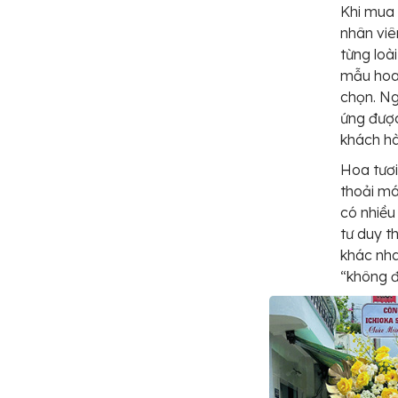
Khi mua 
nhân viê
từng loà
mẫu hoa 
chọn. Ng
ứng đượ
khách hà
Hoa tươi
thoải má
có nhiều
tư duy t
khác nh
“không 