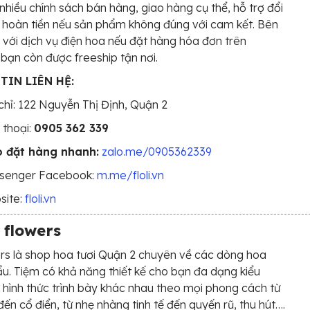
nhiều chính sách bán hàng, giao hàng cụ thể, hỗ trợ đổi
 hoàn tiền nếu sản phẩm không đúng với cam kết. Bên
 với dịch vụ điện hoa nếu đặt hàng hóa đơn trên
bạn còn được freeship tận nơi.
TIN LIÊN HỆ:
chỉ: 122 Nguyễn Thị Định, Quận 2
 thoại:
0905 362 339
o đặt hàng nhanh:
zalo.me/0905362339
senger Facebook:
m.me/floli.vn
site:
floli.vn
 flowers
rs là shop hoa tươi Quận 2 chuyên về các dòng hoa
u. Tiệm có khả năng thiết kế cho bạn đa dạng kiểu
 hình thức trình bày khác nhau theo mọi phong cách từ
 đến cổ điển, từ nhẹ nhàng tinh tế đến quyến rũ, thu hút….