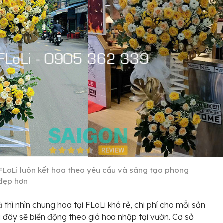
FLoLi luôn kết hoa theo yêu cầu và sáng tạo phong
đẹp hơn
ả thì nhìn chung hoa tại FLoLi khá rẻ, chi phí cho mỗi sản
 đây sẽ biến động theo giá hoa nhập tại vườn. Cơ sở