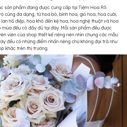
c sản phẩm đang được cung cấp tại Tiệm Hoa RS
vô cùng đa dạng, từ hoa bó, bình hoa, giỏ hoa, hoa cưới,
 lan hồ điệp, hoa khô đến kệ hoa, hoa nghệ thuật và hoa
 mùa đều có đầy đủ tại đây. Mỗi sản phẩm đều được
ên viên của shop thiết kế riêng nên nhìn chung các mẫu
đây đều có những điểm nhấn riêng chứ không đại trà như
op khác trên thị trường.