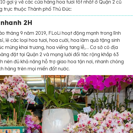
10 gợi ý về các cửa hàng hoa tươi tốt nhất ở Quận 2 cũ
g trực thuộc Thành phố Thủ Đức:
 nhanh 2H
ào tháng 9 năm 2019, FLoLi hoạt động mạnh trong lĩnh
sỉ, lẻ các loại hoa tươi, hoa cưới, hoa làm quà tặng sinh
úc mừng khai trương, hoa viếng tang lễ,… Cơ sở có địa
hàng đặt tại Quận 2 và mạng lưới đối tác rộng khắp 63
nh nên đủ khả năng hỗ trợ giao hoa tận nơi, nhanh chóng
h hàng trên mọi miền đất nước.