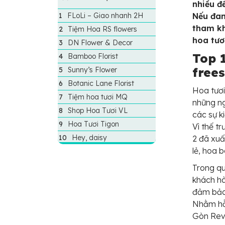
nhiều đ
FLoLi – Giao nhanh 2H
Nếu đan
tham kh
Tiệm Hoa RS flowers
hoa tươ
DN Flower & Decor
Top 
Bamboo Florist
frees
Sunny’s Flower
Botanic Lane Florist
Hoa tươi
Tiệm hoa tươi MQ
những ng
Shop Hoa Tươi VL
các sự ki
Hoa Tươi Tigon
Vì thế t
Hey, daisy
2 đã xuấ
lẻ, hoa b
Trong qu
khách hà
đảm bảo 
Nhằm hỗ 
Gòn Rev