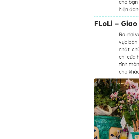
cho bạn 
hiện đan
FLoLi – Giao
Ra đời v
vực bán 
nhật, ch
chỉ cửa 
tỉnh thà
cho khác