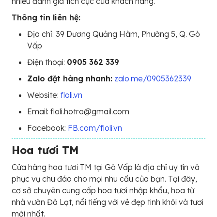
nhiều đánh giá tích cực của khách hàng.
Thông tin liên hệ:
Địa chỉ: 39 Dương Quảng Hàm, Phường 5, Q. Gò
Vấp
Điện thoại:
0905 362 339
Zalo đặt hàng nhanh:
zalo.me/0905362339
Website:
floli.vn
Email: floli.hotro@gmail.com
Facebook:
FB.com/floli.vn
Hoa tươi TM
Cửa hàng hoa tươi TM tại Gò Vấp là địa chỉ uy tín và
phục vụ chu đáo cho mọi nhu cầu của bạn. Tại đây,
cơ sở chuyên cung cấp hoa tươi nhập khẩu, hoa từ
nhà vườn Đà Lạt, nổi tiếng với vẻ đẹp tinh khôi và tươi
mới nhất.