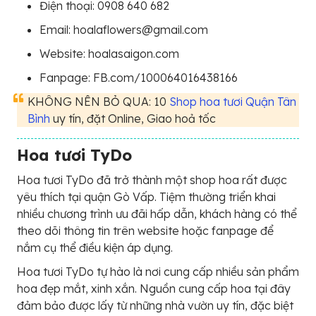
Điện thoại: 0908 640 682
Email: hoalaflowers@gmail.com
Website: hoalasaigon.com
Fanpage: FB.com/100064016438166
KHÔNG NÊN BỎ QUA: 10
Shop hoa tươi Quận Tân
Bình
uy tín, đặt Online, Giao hoả tốc
Hoa tươi TyDo
Hoa tươi TyDo đã trở thành một shop hoa rất được
yêu thích tại quận Gò Vấp. Tiệm thường triển khai
nhiều chương trình ưu đãi hấp dẫn, khách hàng có thể
theo dõi thông tin trên website hoặc fanpage để
nắm cụ thể điều kiện áp dụng.
Hoa tươi TyDo tự hào là nơi cung cấp nhiều sản phẩm
hoa đẹp mắt, xinh xắn. Nguồn cung cấp hoa tại đây
đảm bảo được lấy từ những nhà vườn uy tín, đặc biệt