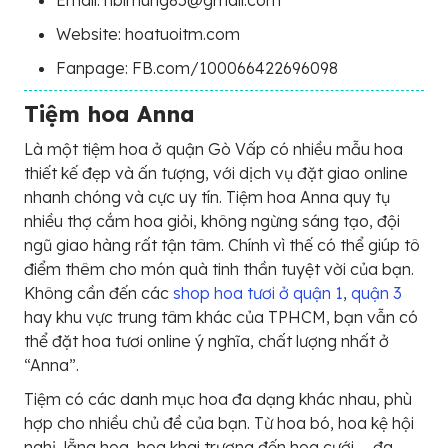
Email: hblmung85@gmail.com
Website: hoatuoitm.com
Fanpage: FB.com/100066422696098
Tiệm hoa Anna
Là một tiệm hoa ở quận Gò Vấp có nhiều mẫu hoa
thiết kế đẹp và ấn tượng, với dịch vụ đặt giao online
nhanh chóng và cực uy tín. Tiệm hoa Anna quy tụ
nhiều thợ cắm hoa giỏi, không ngừng sáng tạo, đội
ngũ giao hàng rất tận tâm. Chính vì thế có thể giúp tô
điểm thêm cho món quà tinh thần tuyệt vời của bạn.
Không cần đến các
shop hoa tươi ở quận 1
,
quận 3
hay khu vực trung tâm khác của TPHCM, bạn vẫn có
thể đặt hoa tươi online ý nghĩa, chất lượng nhất ở
“Anna”.
Tiệm có các danh mục hoa đa dạng khác nhau, phù
hợp cho nhiều chủ đề của bạn. Từ hoa bó, hoa kệ hội
nghị, lẵng hoa, hoa khai trương đến hoa cưới … đa