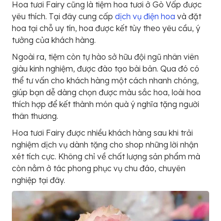
Hoa tươi Fairy cũng là tiệm hoa tươi ở Gò Vấp được
yêu thích. Tại đây cung cấp
dịch vụ điện hoa
và đặt
hoa tại chỗ uy tín, hoa được kết tùy theo yêu cầu, ý
tưởng của khách hàng.
Ngoài ra, tiệm còn tự hào sở hữu đội ngũ nhân viên
giàu kinh nghiệm, được đào tạo bài bản. Qua đó có
thể tư vấn cho khách hàng một cách nhanh chóng,
giúp bạn dễ dàng chọn được màu sắc hoa, loài hoa
thích hợp để kết thành món quà ý nghĩa tặng người
thân thương.
Hoa tươi Fairy được nhiều khách hàng sau khi trải
nghiệm dịch vụ dành tặng cho shop những lời nhận
xét tích cực. Không chỉ về chất lượng sản phẩm mà
còn nằm ở tác phong phục vụ chu đáo, chuyên
nghiệp tại đây.