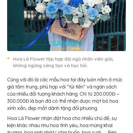
Hoa Lá Flower tập hợp đội ngũ nhân viên giỏi,
không ngừng sáng tạo và học hỏi
Cùng với đó là các mẫu hoa tại đây luôn nằm ở mức
giá tầm trung, phù hợp với “túi tiền” và ngân sách
của nhiều đối tượng khách hàng. Chỉ từ 200.000Đ –
300.000Đ là bạn đã có thể nhận được một bó hoa
xinh xắn, đẹp mắt dành tặng đối phương.
Hoa Lá Flower nhận đặt hoa cho nhiều chủ đề, sự
kiện khác nhau như hoa tình yêu, hoa mừng khai
trương, hoa sinh nhật/ chia buồn, hoa cưới, … Bên