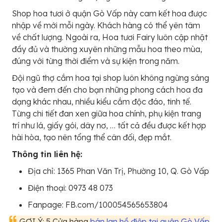
Shop hoa tươi ở quận Gò Vấp này cam kết hoa được
nhập về mới mỗi ngày. Khách hàng có thể yên tâm
về chất lượng. Ngoài ra, Hoa tươi Fairy luôn cập nhật
đầy đủ và thường xuyên những mẫu hoa theo mùa,
đúng với từng thời điểm và sự kiện trong năm.
Đội ngũ thợ cắm hoa tại shop luôn không ngừng sáng
tạo và đem đến cho bạn những phong cách hoa đa
dạng khác nhau, nhiều kiểu cắm độc đáo, tinh tế.
Từng chi tiết đan xen giữa hoa chính, phụ kiện trang
trí như lá, giấy gói, dây nơ, … tất cả đều được kết hợp
hài hòa, tạo nên tổng thể cân đối, đẹp mắt.
Thông tin liên hệ:
Địa chỉ: 1365 Phan Văn Trị, Phường 10, Q. Gò Vấp
Điện thoại: 0973 48 073
Fanpage: FB.com/100054565653804
GỢI Ý: 5 Cửa hàng
bán lan hồ điệp tại quận Gò Vấp