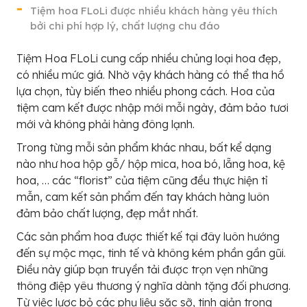
Tiệm hoa FLoLi được nhiều khách hàng yêu thích
bởi chi phí hợp lý, chất lượng chu đáo
Tiệm Hoa FLoLi cung cấp nhiều chủng loại hoa đẹp,
có nhiều mức giá. Nhờ vậy khách hàng có thể tha hồ
lựa chọn, tùy biến theo nhiều phong cách. Hoa của
tiệm cam kết được nhập mới mỗi ngày, đảm bảo tươi
mới và không phải hàng đông lạnh.
Trong từng mỗi sản phẩm khác nhau, bất kể dạng
nào như hoa hộp gỗ/ hộp mica, hoa bó, lẵng hoa, kệ
hoa, … các “florist” của tiệm cũng đều thực hiện tỉ
mẫn, cam kết sản phẩm đến tay khách hàng luôn
đảm bảo chất lượng, đẹp mắt nhất.
Các sản phẩm hoa được thiết kế tại đây luôn hướng
đến sự mộc mạc, tinh tế và không kém phần gần gũi.
Điều này giúp bạn truyền tải được trọn vẹn những
thông điệp yêu thương ý nghĩa dành tặng đối phương.
Từ việc lược bỏ các phụ liệu sặc sỡ, tinh giản trong