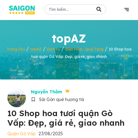
topAZ
/
/
/
/
Trang Chủ
topAZ
Dịch vụ
Điện Hoa - Quà Tặng
10 Shop hoa
tươi quận Gò Vấp: Đẹp, giá rẻ, giao nhanh
Nguyễn Thắm
Sài Gòn quê hương tôi
10 Shop hoa tươi quận Gò
Vấp: Đẹp, giá rẻ, giao nhanh
Quận Gò Vấp
27/08/2025