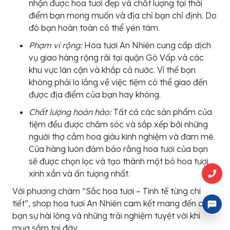
nhận được hoa tươi đẹp và chất lượng tại thời
điểm bạn mong muốn và địa chỉ bạn chỉ định. Do
đó bạn hoàn toàn có thể yên tâm.
Phạm vi rộng:
Hoa tươi An Nhiên cung cấp dịch
vụ giao hàng rộng rãi tại quận Gò Vấp và các
khu vực lân cận và khắp cả nước. Vì thế bạn
không phải lo lắng về việc tiệm có thể giao đến
được địa điểm của bạn hay không.
Chất lượng hoàn hảo:
Tất cả các sản phẩm của
tiệm đều được chăm sóc và sắp xếp bởi những
người thợ cắm hoa giàu kinh nghiệm và đam mê.
Cửa hàng luôn đảm bảo rằng hoa tươi của bạn
sẽ được chọn lọc và tạo thành một bó hoa tươi
xinh xắn và ấn tượng nhất.
Với phương châm “Sắc hoa tươi – Tinh tế từng chi
tiết”, shop hoa tươi An Nhiên cam kết mang đến cho
bạn sự hài lòng và những trải nghiệm tuyệt vời khi
mua sắm tại đây.