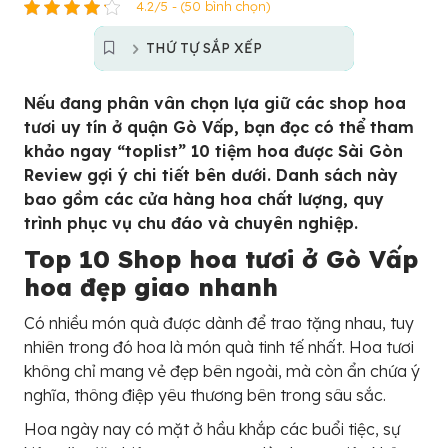
4.2/5 - (50 bình chọn)
THỨ TỰ SẮP XẾP
Nếu đang phân vân chọn lựa giữ các shop hoa
tươi uy tín ở quận Gò Vấp, bạn đọc có thể tham
khảo ngay “toplist” 10 tiệm hoa được Sài Gòn
Review gợi ý chi tiết bên dưới. Danh sách này
bao gồm các cửa hàng hoa chất lượng, quy
trình phục vụ chu đáo và chuyên nghiệp.
Top 10 Shop hoa tươi ở Gò Vấp
hoa đẹp giao nhanh
Có nhiều món quà được dành để trao tặng nhau, tuy
nhiên trong đó hoa là món quà tinh tế nhất. Hoa tươi
không chỉ mang vẻ đẹp bên ngoài, mà còn ẩn chứa ý
nghĩa, thông điệp yêu thương bên trong sâu sắc.
Hoa ngày nay có mặt ở hầu khắp các buổi tiệc, sự