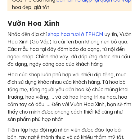
hoa đẹp, giá tốt
Vườn Hoa Xinh
Nhắc đến địa chỉ
shop hoa tươi ở TPHCM
uy tín, Vườn
Hoa Xinh (Gò Vấp) là cái tên bạn không nên bỏ qua.
Các mẫu hoa tại đây đảm bảo đa dạng, từ nội đến
ngoại nhập. Chính nhờ vậy, đã đáp ứng được nhu cầu
đa dạng, ngày càng cao của khách hàng.
Hoa của shop luôn phù hợp với nhiều dịp tặng, mục
đích sử dụng khác nhau của khách hàng. Từ hoa bó
tặng mẹ, tặng người yêu đến hoa kệ chúc mừng khai
trương, hoa viếng, … và cả hoa trang trí xe hoa, hoa
cầm tay cô dâu, … Đến với Vườn Hoa Xinh, bạn sẽ tìm
thấy cho mình được phong cách thiết kế cũng như
sản phẩm phù hợp nhất.
Tiệm tập hợp đội ngũ nhân viên được đào tạo bài
bản, tay nghề thành thục và có khiếu thẩm mỹ tốt.