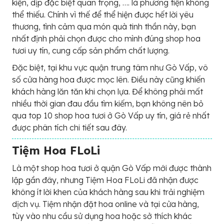
kiện, dịp đặc biệt quan trọng, …. là phương tiện không
thể thiếu. Chính vì thế để thể hiện được hết lời yêu
thương, tình cảm qua món quà tinh thần này, bạn
nhất định phải chọn được cho mình đúng shop hoa
tươi uy tín, cung cấp sản phẩm chất lượng.
Đặc biệt, tại khu vực quận trung tâm như Gò Vấp, vô
số cửa hàng hoa được mọc lên. Điều này cũng khiến
khách hàng lăn tăn khi chọn lựa. Để không phải mất
nhiều thời gian đau đầu tìm kiếm, bạn không nên bỏ
qua top 10 shop hoa tươi ở Gò Vấp uy tín, giá rẻ nhất
được phân tích chi tiết sau đây.
Tiệm Hoa FLoLi
Là một shop hoa tươi ở quận Gò Vấp mới được thành
lập gần đây, nhưng Tiệm Hoa FLoLi đã nhận được
không ít lời khen của khách hàng sau khi trải nghiệm
dịch vụ. Tiệm nhận đặt hoa online và tại cửa hàng,
tùy vào nhu cầu sử dụng hoa hoặc sở thích khác