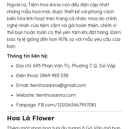
Ngoài ra, Tiệm hoa Anna còn đều đặn cập nhật
những mẫu hoa mới, được thiết kế với phong cách
biến hóa linh hoạt trên trang cá nhân. Hoa do chính
nghệ nhân của tiệm cắm và gói hoàn thiện, chính vì
thế bạn hoàn toàn có thể yên tâm khi đặt hàng. Đảm
bảo tỷ lệ giống đến hơn 90% so với mẫu yêu cầu của
bạn.
Thông tin liên hệ:
Địa chỉ: 695 Phan Văn Trị, Phường 7, Q. Gò Vấp
Điện thoại: 0869 983 538
Email: tiemhoaanna@gmail.com
Website: tiemhoaanna.com
Fanpage: FB.com/100063467997081
Hoa Lá Flower
Thêm một shop hoa tươi ấn tượng ở Gò Vấp mà bạn