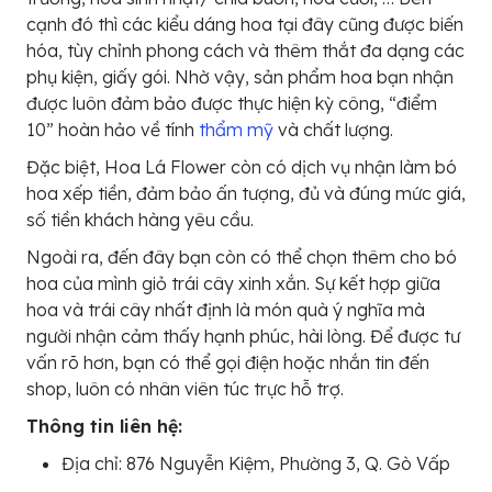
cạnh đó thì các kiểu dáng hoa tại đây cũng được biến
hóa, tùy chỉnh phong cách và thêm thắt đa dạng các
phụ kiện, giấy gói. Nhờ vậy, sản phẩm hoa bạn nhận
được luôn đảm bảo được thực hiện kỳ công, “điểm
10” hoàn hảo về tính
thẩm mỹ
và chất lượng.
Đặc biệt, Hoa Lá Flower còn có dịch vụ nhận làm bó
hoa xếp tiền, đảm bảo ấn tượng, đủ và đúng mức giá,
số tiền khách hàng yêu cầu.
Ngoài ra, đến đây bạn còn có thể chọn thêm cho bó
hoa của mình giỏ trái cây xinh xắn. Sự kết hợp giữa
hoa và trái cây nhất định là món quà ý nghĩa mà
người nhận cảm thấy hạnh phúc, hài lòng. Để được tư
vấn rõ hơn, bạn có thể gọi điện hoặc nhắn tin đến
shop, luôn có nhân viên túc trực hỗ trợ.
Thông tin liên hệ:
Địa chỉ: 876 Nguyễn Kiệm, Phường 3, Q. Gò Vấp