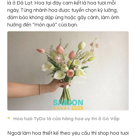
là ở Đà Lạt. Hoa tại đây cam kết là hoa tươi mỗi
ngày. Từng nhành hoa được tuyển chọn kỹ lưỡng,
đảm bảo không dập úng hoặc gãy cánh, làm ảnh
hưởng đến “món quà” của bạn.
Hoa tươi TyDo là cửa hàng hoa uy tín ở Gò Vấp
Ngoài làm hoa thiết kế theo yêu cầu thì shop hoa tươi