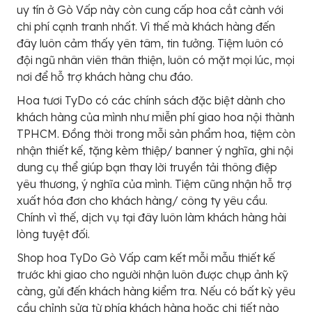
uy tín ở Gò Vấp này còn cung cấp hoa cắt cành với
chi phí cạnh tranh nhất. Vì thế mà khách hàng đến
đây luôn cảm thấy yên tâm, tin tưởng. Tiệm luôn có
đội ngũ nhân viên thân thiện, luôn có mặt mọi lúc, mọi
nơi để hỗ trợ khách hàng chu đáo.
Hoa tươi TyDo có các chính sách đặc biệt dành cho
khách hàng của mình như miễn phí giao hoa nội thành
TPHCM. Đồng thời trong mỗi sản phẩm hoa, tiệm còn
nhận thiết kế, tặng kèm thiệp/ banner ý nghĩa, ghi nội
dung cụ thể giúp bạn thay lời truyền tải thông điệp
yêu thương, ý nghĩa của mình. Tiệm cũng nhận hỗ trợ
xuất hóa đơn cho khách hàng/ công ty yêu cầu.
Chính vì thế, dịch vụ tại đây luôn làm khách hàng hài
lòng tuyệt đối.
Shop hoa TyDo Gò Vấp cam kết mỗi mẫu thiết kế
trước khi giao cho người nhận luôn được chụp ảnh kỹ
càng, gửi đến khách hàng kiểm tra. Nếu có bất kỳ yêu
cầu chỉnh sửa từ phía khách hàng hoặc chi tiết nào