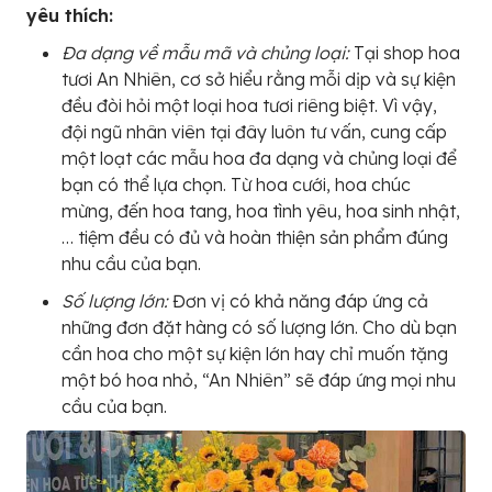
yêu thích:
Đa dạng về mẫu mã và chủng loại:
Tại shop hoa
tươi An Nhiên, cơ sở hiểu rằng mỗi dịp và sự kiện
đều đòi hỏi một loại hoa tươi riêng biệt. Vì vậy,
đội ngũ nhân viên tại đây luôn tư vấn, cung cấp
một loạt các mẫu hoa đa dạng và chủng loại để
bạn có thể lựa chọn. Từ hoa cưới, hoa chúc
mừng, đến hoa tang, hoa tình yêu, hoa sinh nhật,
… tiệm đều có đủ và hoàn thiện sản phẩm đúng
nhu cầu của bạn.
Số lượng lớn:
Đơn vị có khả năng đáp ứng cả
những đơn đặt hàng có số lượng lớn. Cho dù bạn
cần hoa cho một sự kiện lớn hay chỉ muốn tặng
một bó hoa nhỏ, “An Nhiên” sẽ đáp ứng mọi nhu
cầu của bạn.