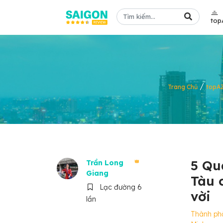
top
/
Trang Chủ
topA
5 Qu
Trần Long
Giang
Tàu 
Lạc đường 6
vời
lần
Thành ph