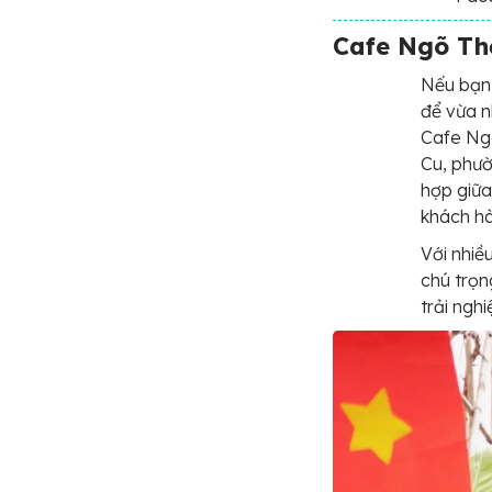
Cafe Ngõ Th
Nếu bạn 
để vừa n
Cafe Ngõ
Cu, phườ
hợp giữa
khách h
Với nhiề
chú trọ
trải ngh