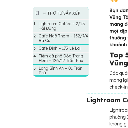
Minh
Bạn đan
THỨ TỰ SẮP XẾP
Vũng Tà
Lightroom Coffee – 2/23
mang đế
Hải Đăng
mọi dịp
Cafe Ngõ Thơm – 152/7/4
thưởng 
Ba Cu
khoảnh 
Café Dinh – 175 Lê Lai
Top 5
Tiệm cà phê Dốc Trong
Hẻm – 126/17 Trần Phú
Vũng
Làng Bình An – 01 Trần
Phú
Các quán
mang lại
check-in
Lightroom C
Lightroo
phường 2
không gi