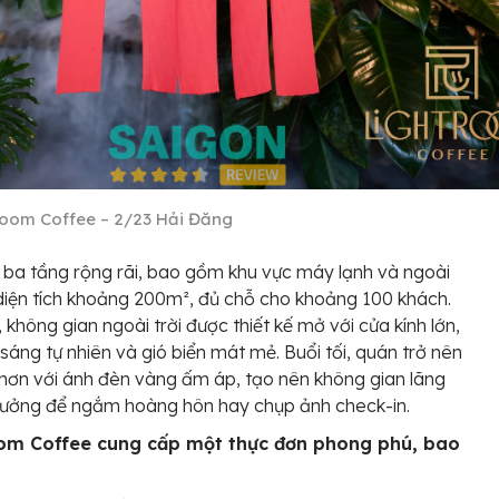
room Coffee – 2/23 Hải Đăng
ba tầng rộng rãi, bao gồm khu vực máy lạnh và ngoài
i diện tích khoảng 200m², đủ chỗ cho khoảng 100 khách.
, không gian ngoài trời được thiết kế mở với cửa kính lớn,
sáng tự nhiên và gió biển mát mẻ. Buổi tối, quán trở nên
h hơn với ánh đèn vàng ấm áp, tạo nên không gian lãng
tưởng để ngắm hoàng hôn hay chụp ảnh check-in.
om Coffee cung cấp một thực đơn phong phú, bao