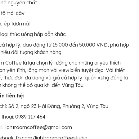
phê nguyên chất
 tố trái cây
c ép tươi mát
loại thức uống hấp dẫn khác
cả hợp lý, dao động từ 15.000 đến 50.000 VNĐ, phù hợp
nhiều đối tượng khách hàng
m Coffee là lựa chọn lý tưởng cho những ai yêu thích
an yên tĩnh, lãng mạn với view biển tuyệt đẹp. Với thiết
tế, thực đơn đa dạng và giá cả hợp lý, quán xứng đáng là
 không thể bỏ qua khi đến Vũng Tàu.
n liên hệ:
chỉ: Số 2, ngõ 23 Hải Đăng, Phường 2, Vũng Tàu
 thoại: 0989 117 464
il: lightroomcoffee@gmail.com
ebook: fb.com/lightroomcoffeestudio