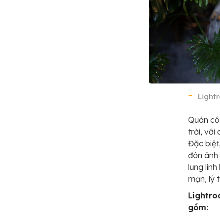
Light
Quán có 
trời, vớ
Đặc biệt
đón ánh 
lung lin
mạn, lý 
Lightro
gồm: