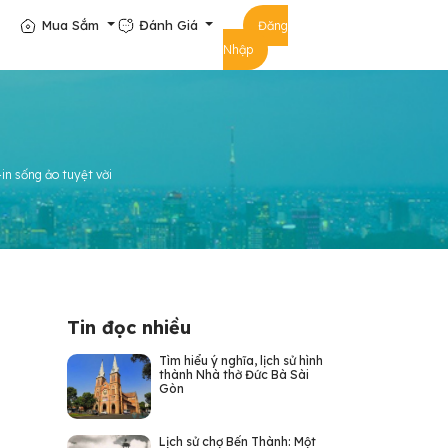
Mua Sắm
Đánh Giá
Đăng
Nhập
in sống ảo tuyệt vời
Tin đọc nhiều
Tìm hiểu ý nghĩa, lịch sử hình
thành Nhà thờ Đức Bà Sài
Gòn
Lịch sử chợ Bến Thành: Một