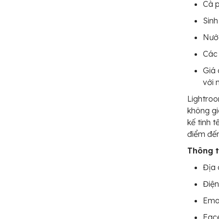
Cà 
Sinh
Nướ
Các 
Giá 
với 
Lightroo
không gi
kế tinh 
điểm đến
Thông ti
Địa 
Điện
Ema
Fac