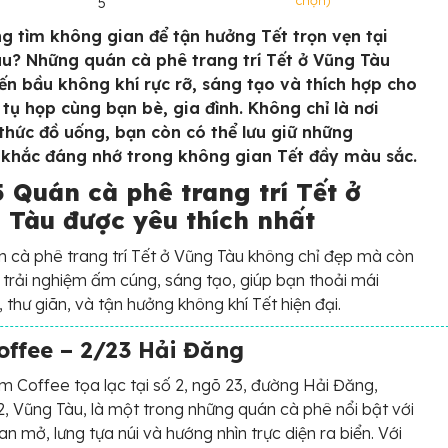
chọn)
5
g tìm không gian để tận hưởng Tết trọn vẹn tại
u? Những quán cà phê trang trí Tết ở Vũng Tàu
n bầu không khí rực rỡ, sáng tạo và thích hợp cho
 tụ họp cùng bạn bè, gia đình. Không chỉ là nơi
thức đồ uống, bạn còn có thể lưu giữ những
khắc đáng nhớ trong không gian Tết đầy màu sắc.
 Quán cà phê trang trí Tết ở
 Tàu được yêu thích nhất
 cà phê trang trí Tết ở Vũng Tàu không chỉ đẹp mà còn
 trải nghiệm ấm cúng, sáng tạo, giúp bạn thoải mái
, thư giãn, và tận hưởng không khí Tết hiện đại.
offee – 2/23 Hải Đăng
m Coffee tọa lạc tại số 2, ngõ 23, đường Hải Đăng,
, Vũng Tàu, là một trong những quán cà phê nổi bật với
an mở, lưng tựa núi và hướng nhìn trực diện ra biển. Với