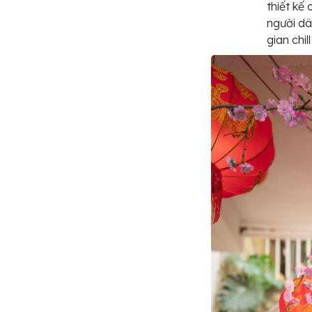
thiết kế
người dâ
gian chil