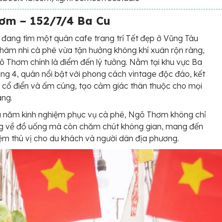
ơm – 152/7/4 Ba Cu
đang tìm một quán cafe trang trí Tết đẹp ở Vũng Tàu
hâm nhi cà phê vừa tận hưởng không khí xuân rộn ràng,
 Thơm chính là điểm đến lý tưởng. Nằm tại khu vực Ba
ng 4, quán nổi bật với phong cách vintage độc đáo, kết
 cổ điển và ấm cúng, tạo cảm giác thân thuộc cho mọi
àng.
u năm kinh nghiệm phục vụ cà phê, Ngõ Thơm không chỉ
ng về đồ uống mà còn chăm chút không gian, mang đến
iệm thú vị cho du khách và người dân địa phương.