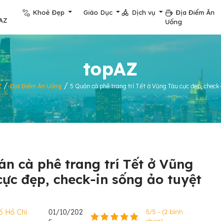
Khoẻ Đẹp
Giáo Dục
Dịch vụ
Địa Điểm Ăn
AZ
Uống
topAZ
/
/
Z
Địa Điểm Ăn Uống
5 Quán cà phê trang trí Tết ở Vũng Tàu cực đẹp, check-
án cà phê trang trí Tết ở Vũng
cực đẹp, check-in sống ảo tuyệt
ố Hồ Chí
01/10/202
5/5 - (2 bình