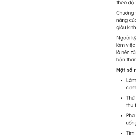
theo độ 
Chương t
năng của
giàu kin
Ngoài kỹ
làm việc
là nền t
bản thân
Một số 
Làm 
cơm
Thử 
thu 
Pha 
uống
Tìm 