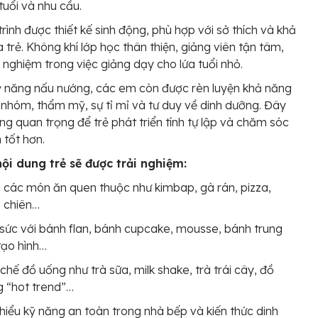
tuổi và nhu cầu.
rình được thiết kế sinh động, phù hợp với sở thích và khả
 trẻ. Không khí lớp học thân thiện, giảng viên tận tâm,
h nghiệm trong việc giảng dạy cho lứa tuổi nhỏ.
 năng nấu nướng, các em còn được rèn luyện khả năng
 nhóm, thẩm mỹ, sự tỉ mỉ và tư duy về dinh dưỡng. Đây
ảng quan trọng để trẻ phát triển tính tự lập và chăm sóc
 tốt hơn.
nội dung trẻ sẽ được trải nghiệm:
các món ăn quen thuộc như kimbap, gà rán, pizza,
 chiên…
sức với bánh flan, bánh cupcake, mousse, bánh trung
tạo hình…
chế đồ uống như trà sữa, milk shake, trà trái cây, đồ
 “hot trend”…
hiểu kỹ năng an toàn trong nhà bếp và kiến thức dinh