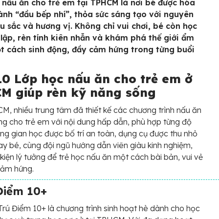
 nấu ăn cho trẻ em tại TPHCM là nơi bé được hóa
ành “đầu bếp nhí”, thỏa sức sáng tạo với nguyên
àu sắc và hương vị. Không chỉ vui chơi, bé còn học
 lập, rèn tính kiên nhẫn và khám phá thế giới ẩm
t cách sinh động, đầy cảm hứng trong từng buổi
10 Lớp học nấu ăn cho trẻ em ở
M giúp rèn kỹ năng sống
M, nhiều trung tâm đã thiết kế các chương trình nấu ăn
ng cho trẻ em với nội dung hấp dẫn, phù hợp từng độ
ông gian học được bố trí an toàn, dụng cụ được thu nhỏ
ay bé, cùng đội ngũ hướng dẫn viên giàu kinh nghiệm,
 kiện lý tưởng để trẻ học nấu ăn một cách bài bản, vui vẻ
cảm hứng.
Điểm 10+
rú Điểm 10+ là chương trình sinh hoạt hè dành cho học