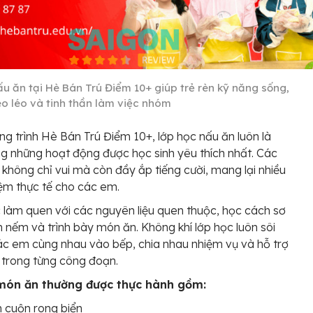
ấu ăn tại Hè Bán Trú Điểm 10+ giúp trẻ rèn kỹ năng sống,
éo léo và tinh thần làm việc nhóm
ng trình Hè Bán Trú Điểm 10+, lớp học nấu ăn luôn là
g những hoạt động được học sinh yêu thích nhất. Các
 không chỉ vui mà còn đầy ắp tiếng cười, mang lại nhiều
iệm thực tế cho các em.
 làm quen với các nguyên liệu quen thuộc, học cách sơ
 nếm và trình bày món ăn. Không khí lớp học luôn sôi
các em cùng nhau vào bếp, chia nhau nhiệm vụ và hỗ trợ
 trong từng công đoạn.
món ăn thường được thực hành gồm:
 cuộn rong biển