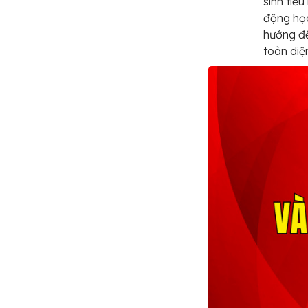
sinh tiể
động học
hướng đế
toàn diệ