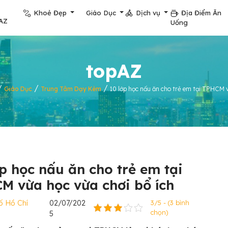
Khoẻ Đẹp
Giáo Dục
Dịch vụ
Địa Điểm Ăn
AZ
Uống
topAZ
/
/
/
Giáo Dục
Trung Tâm Dạy Kèm
10 lớp học nấu ăn cho trẻ em tại TPHCM v
ớp học nấu ăn cho trẻ em tại
M vừa học vừa chơi bổ ích
ố Hồ Chí
02/07/202
3/5 - (3 bình
chọn)
5