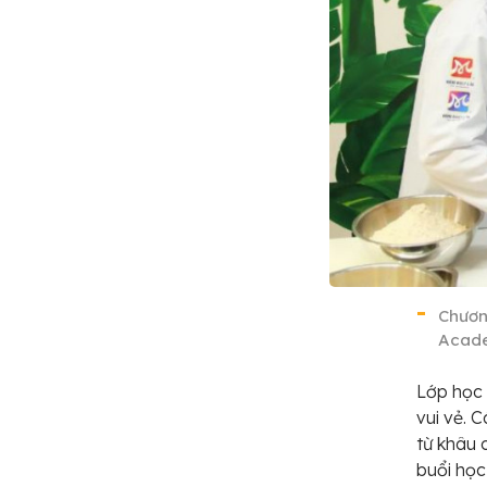
Chươn
Acade
Lớp học 
vui vẻ. 
từ khâu 
buổi học