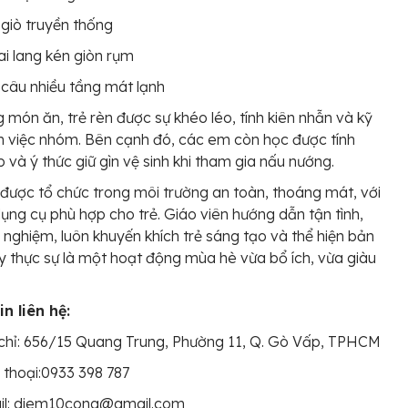
giò truyền thống
i lang kén giòn rụm
câu nhiều tầng mát lạnh
 món ăn, trẻ rèn được sự khéo léo, tính kiên nhẫn và kỹ
 việc nhóm. Bên cạnh đó, các em còn học được tính
 và ý thức giữ gìn vệ sinh khi tham gia nấu nướng.
được tổ chức trong môi trường an toàn, thoáng mát, với
ụng cụ phù hợp cho trẻ. Giáo viên hướng dẫn tận tình,
h nghiệm, luôn khuyến khích trẻ sáng tạo và thể hiện bản
y thực sự là một hoạt động mùa hè vừa bổ ích, vừa giàu
n liên hệ:
chỉ: 656/15 Quang Trung, Phường 11, Q. Gò Vấp, TPHCM
 thoại:0933 398 787
il: diem10cong@gmail.com