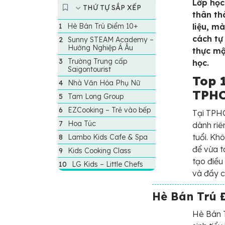
Lớp học
THỨ TỰ SẮP XẾP
thân th
Hè Bán Trú Điểm 10+
liệu, m
cách tự
Sunny STEAM Academy –
Hướng Nghiệp Á Âu
thực mộ
Trường Trung cấp
học.
Saigontourist
Top 
Nhà Văn Hóa Phụ Nữ
TPHC
Tam Long Group
EZCooking – Trẻ vào bếp
Tại TPHC
Hoa Túc
dành riê
tuổi. Kh
Lambo Kids Cafe & Spa
để vừa t
Kids Cooking Class
tạo điều
LG Kids – Little Chefs
và đầy 
Hè Bán Trú 
Hè Bán T