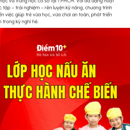
u học và trung học cơ sở tại TPHCM. Với đa dạng hoạt
 tập – trải nghiệm – rèn luyện kỹ năng, chương trình
n việc giúp trẻ vừa học, vừa chơi an toàn, phát triển
n trong kỳ nghỉ hè.