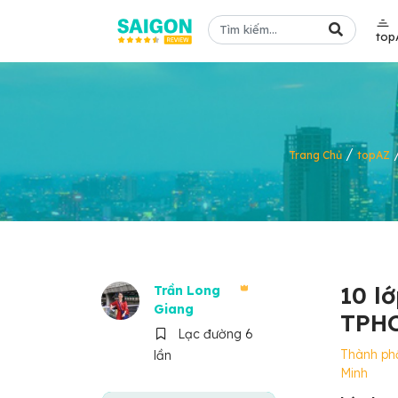
top
/
Trang Chủ
topAZ
10 l
Trần Long
Giang
TPHC
Lạc đường 6
Thành ph
lần
Minh