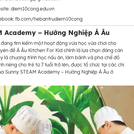
site: diem10cong.edu.vn
ebook: fb.com/hebantrudiem10cong
 Academy – Hướng Nghiệp Á Âu
 đang tìm kiếm một hoạt động vừa học vừa chơi cho
yên đề Á Âu Kitchen For Kid chính là lựa chọn đáng cân
y là chương trình học nấu ăn, làm bánh và pha chế đồ
 riêng cho trẻ từ 7 tuổi trở lên, được tổ chức tại các chi
ủa Sunny STEAM Academy – Hướng Nghiệp Á Âu ở