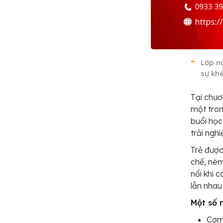
Lớp n
sự kh
Tại chươ
một tron
buổi học
trải ngh
Trẻ được
chế, nêm
nổi khi 
lẫn nhau
Một số 
Cơm