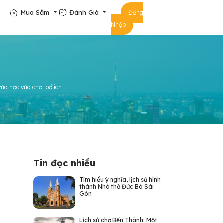
Mua Sắm
Đánh Giá
Đăng
Nhập
ừa học vừa chơi bổ ích
Tin đọc nhiều
Tìm hiểu ý nghĩa, lịch sử hình
thành Nhà thờ Đức Bà Sài
Gòn
Lịch sử chợ Bến Thành: Một