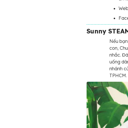
Web
Fac
Sunny STEAM
Nếu bạn
con, Chu
nhắc. Đâ
uống dành
nhánh c
TPHCM.