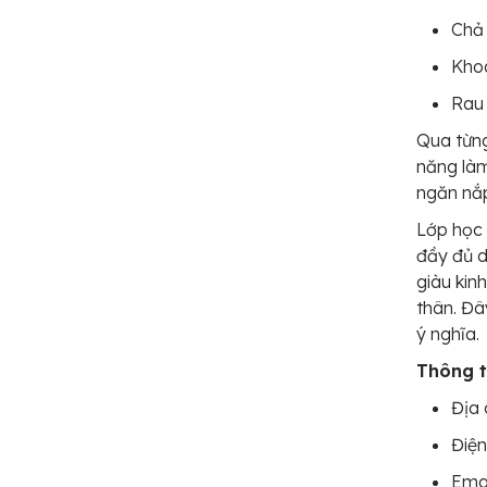
Chả 
Khoa
Rau 
Qua từng
năng làm
ngăn nắp
Lớp học 
đầy đủ d
giàu kin
thân. Đâ
ý nghĩa.
Thông ti
Địa 
Điện
Ema