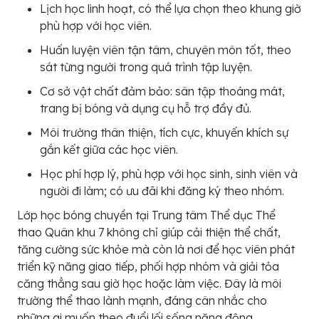
Lịch học linh hoạt, có thể lựa chọn theo khung giờ
phù hợp với học viên.
Huấn luyện viên tận tâm, chuyên môn tốt, theo
sát từng người trong quá trình tập luyện.
Cơ sở vật chất đảm bảo: sân tập thoáng mát,
trang bị bóng và dụng cụ hỗ trợ đầy đủ.
Môi trường thân thiện, tích cực, khuyến khích sự
gắn kết giữa các học viên.
Học phí hợp lý, phù hợp với học sinh, sinh viên và
người đi làm; có ưu đãi khi đăng ký theo nhóm.
Lớp học bóng chuyền tại Trung tâm Thể dục Thể
thao Quân khu 7 không chỉ giúp cải thiện thể chất,
tăng cường sức khỏe mà còn là nơi để học viên phát
triển kỹ năng giao tiếp, phối hợp nhóm và giải tỏa
căng thẳng sau giờ học hoặc làm việc. Đây là môi
trường thể thao lành mạnh, đáng cân nhắc cho
những ai muốn theo đuổi lối sống năng động.