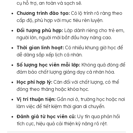
cụ hỗ trợ, an toàn và sạch sẽ.
Chương trình đào tạo:
Có lộ trình rõ ràng theo
cấp độ, phù hợp với mục tiêu rèn luyện.
Đối tượng phù hợp:
Lớp dành riêng cho trẻ em,
người lớn, người mới bắt đầu hay nâng cao.
Thời gian linh hoạt:
Có nhiều khung giờ học để
dễ dàng sắp xếp lịch cá nhân.
Số lượng học viên mỗi lớp:
Không quá đông để
đảm bảo chất lượng giảng dạy cá nhân hóa.
Học phí hợp lý:
Cân đối với chất lượng, có thể
đóng theo tháng hoặc khóa học.
Vị trí thuận tiện:
Gần nơi ở, trường học hoặc nơi
làm việc để tiết kiệm thời gian di chuyển.
Đánh giá từ học viên cũ:
Uy tín qua phản hồi
tích cực, hiệu quả cải thiện kỹ năng rõ rệt.