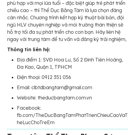
phù hợp với mọi lứa tuổi – đặc biệt giúp trẻ phát triển
chiều cao – thì Thể Dục Bằng Tâm là lựa chọn đáng
cân nhắc. Chương trình kết hợp kỹ thuật bài bản, đội
ngũ HLV chuyên nghiệp và môi trường thân thiện sẽ
hỗ trợ tối đa sự phát triển cho con bạn. Hãy liên hệ
ngay với trung tâm để tư vấn và đăng ký trải nghiệm,
Thông tin liên hệ:
Địa điểm 1: SVĐ Hoa Lư, Số 2 Đinh Tiên Hoàng,
Đa Kao, Quận 1, TPHCM
Điện thoại: 0912 351 056
Email: clbtdbangtam@gmail.com
Website: theducbangtam.com.vn
Facebook:
fb.com/TheDucBangTamPhatTrienChieuCaoVaT
heLucChoTreEm