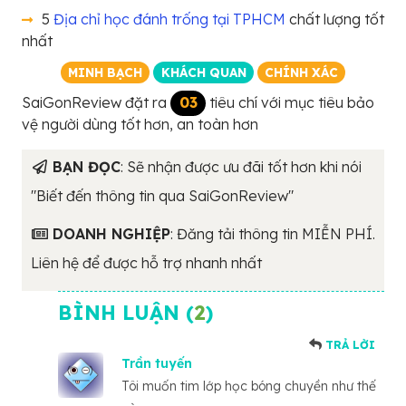
5
Địa chỉ học đánh trống tại TPHCM
chất lượng tốt
nhất
MINH BẠCH
KHÁCH QUAN
CHÍNH XÁC
SaiGonReview đặt ra
03
tiêu chí với mục tiêu bảo
vệ người dùng tốt hơn, an toàn hơn
BẠN ĐỌC
: Sẽ nhận được ưu đãi tốt hơn khi nói
"Biết đến thông tin qua SaiGonReview"
DOANH NGHIỆP
: Đăng tải thông tin MIỄN PHÍ.
Liên hệ để được hỗ trợ nhanh nhất
BÌNH LUẬN (
2
)
TRẢ LỜI
Trần tuyến
Tôi muốn tim lớp học bóng chuyền như thế