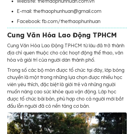
Website: thethaophunhuan.com.vn
E-mail: thethaophunhuan@gmail.com
Facebook: fb.com/thethaophunhuan
Cung Văn Hóa Lao Động TPHCM
Cung Văn Hóa Lao Động TPHCM từ lâu đã trở thành
địa chỉ quen thuộc cho các hoạt động thể thao, văn
hóa và giải trí của người dân thành phố.
Trong số các bộ môn được tổ chức tại đây, lớp bóng
chuyền là một trong những lựa chọn được nhiều học
viên yêu thích, đặc biệt là giới trẻ và những người
muốn nâng cao sức khỏe qua vận động. Lớp học
được tổ chức bài bản, phù hợp cho cả người mới bắt
đầu lẫn người đã có nền tảng cơ bản.