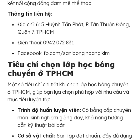
kết nối cộng đồng đam mê thể thao
Thông tin liên hệ:
Địa chỉ: 615 Huỳnh Tấn Phát, P. Tân Thuận Đông,
Quận 7, TPHCM
Điện thoại: 0942 072 831
Facebook: fb.com/san.bong.hoang.kim
Tiêu chí chọn lớp học bóng
chuyền ở TPHCM
Một số tiêu chí chi tiết khi chọn lớp học bóng chuyền
ở TPHCM, giúp bạn lựa chọn phù hợp với nhu cầu và
mục tiêu luyện tập:
Trình độ huấn luyện viên:
Có bằng cấp chuyên
môn, kinh nghiệm giảng dạy, khả năng hướng
dẫn kỹ thuật bài bản.
Cơ sở vật chất:
Sân tập đạt chuẩn, đầy đủ dụng