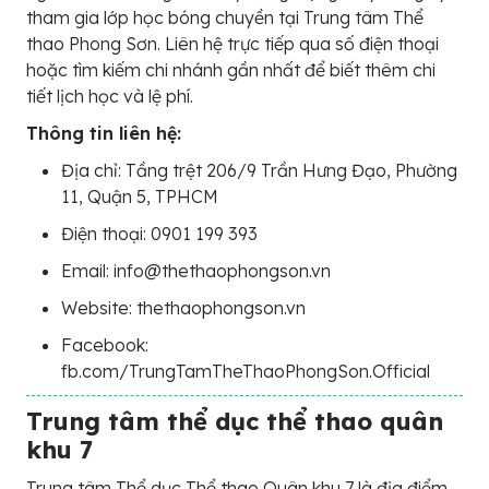
tham gia lớp học bóng chuyền tại Trung tâm Thể
thao Phong Sơn. Liên hệ trực tiếp qua số điện thoại
hoặc tìm kiếm chi nhánh gần nhất để biết thêm chi
tiết lịch học và lệ phí.
Thông tin liên hệ:
Địa chỉ: Tầng trệt 206/9 Trần Hưng Đạo, Phường
11, Quận 5, TPHCM
Điện thoại: 0901 199 393
Email: info@thethaophongson.vn
Website: thethaophongson.vn
Facebook:
fb.com/TrungTamTheThaoPhongSon.Official
Trung tâm thể dục thể thao quân
khu 7
Trung tâm Thể dục Thể thao Quân khu 7 là địa điểm