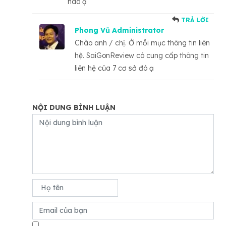
nào ạ
TRẢ LỜI
Phong Vũ Administrator
Chào anh / chị. Ở mỗi mục thông tin liên
hệ. SaiGonReview có cung cấp thông tin
liên hệ của 7 cơ sở đó ạ
NỘI DUNG BÌNH LUẬN