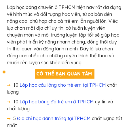
Lớp học bóng chuyền ở TPHCM hiện nay rất đa dạng
về hình thức và đối tượng học viên, từ cơ bản đến
nâng cao, phù hợp cho cả trẻ em lẫn người lớn. Việc
lựa chọn một địa chỉ uy tín, có huấn luyện viên
chuyên môn và môi trường luyện tập tốt sẽ giúp học
viên phát triển kỹ năng nhanh chóng, đồng thời duy
trì thói quen vận động lành mạnh. Đây là lựa chọn
đáng cân nhắc cho những ai yêu thích thể thao và
muốn rèn luyện sức khỏe bền vững.
CÓ THỂ BẠN QUAN TÂM
10
Lớp học cầu lông cho trẻ em tại TPHCM
chất
lượng
10
Lớp học bóng đá trẻ em ở TPHCM
uy tín và
chất lượng
5
Địa chỉ học đánh trống tại TPHCM
chất lượng tốt
nhất