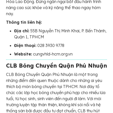
Hóa Lao Động. Đừng ngần ngại bắt đầu hành trình
nâng cao sức khỏe và kỹ năng thể thao ngay hôm
nay.
Thông tin liên hệ:
Địa chỉ:
55B Nguyễn Thị Minh Khai, P. Bến Thành,
Quận 1, TPHCM
Điện thoại:
028 3930 9778
Website:
cungvhld-hcm.org.vn
CLB Bóng Chuyền Quận Phú Nhuận
CLB Bóng Chuyền Quận Phú Nhuận là một trong
những điểm đến quen thuộc dành cho những ai yêu
thích bộ môn bóng chuyền tại TPHCM. Nơi đây tổ
chức các lớp học bóng chuyền phù hợp cho nhiều lứa
tuổi, từ học sinh, sinh viên đến người đi làm. Với môi
trường luyện tập thân thiện, không khí sôi nổi và hệ
thống sân bãi được đầu tư đạt chuẩn, CLB thu hút