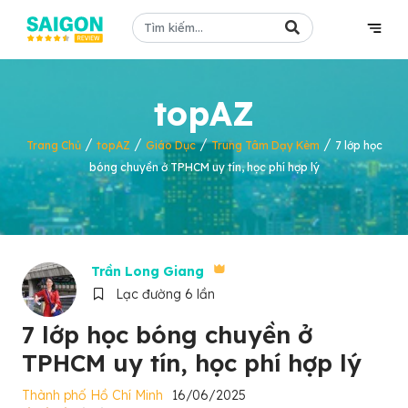
topAZ
/
/
/
/
Trang Chủ
topAZ
Giáo Dục
Trung Tâm Dạy Kèm
7 lớp học
bóng chuyền ở TPHCM uy tín, học phí hợp lý
Trần Long Giang
Lạc đường 6 lần
7 lớp học bóng chuyền ở
TPHCM uy tín, học phí hợp lý
Thành phố Hồ Chí Minh
16/06/2025