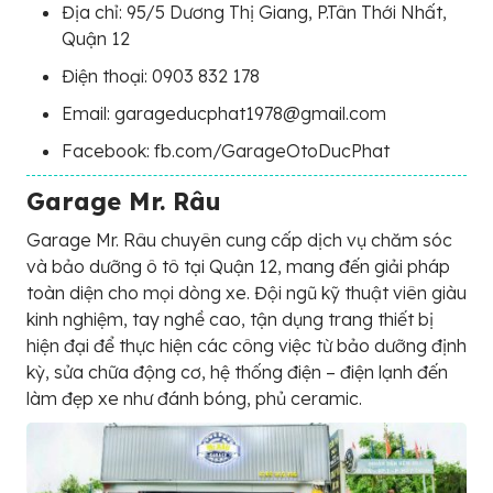
Địa chỉ: 95/5 Dương Thị Giang, P.Tân Thới Nhất,
Quận 12
Điện thoại: 0903 832 178
Email: garageducphat1978@gmail.com
Facebook: fb.com/GarageOtoDucPhat
Garage Mr. Râu
Garage Mr. Râu chuyên cung cấp dịch vụ chăm sóc
và bảo dưỡng ô tô tại Quận 12, mang đến giải pháp
toàn diện cho mọi dòng xe. Đội ngũ kỹ thuật viên giàu
kinh nghiệm, tay nghề cao, tận dụng trang thiết bị
hiện đại để thực hiện các công việc từ bảo dưỡng định
kỳ, sửa chữa động cơ, hệ thống điện – điện lạnh đến
làm đẹp xe như đánh bóng, phủ ceramic.