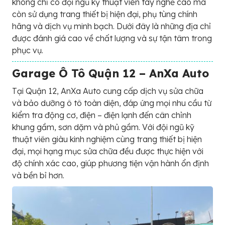
không chỉ có đội ngũ kỹ thuật viên tay nghề cao mà
còn sử dụng trang thiết bị hiện đại, phụ tùng chính
hãng và dịch vụ minh bạch. Dưới đây là những địa chỉ
được đánh giá cao về chất lượng và sự tận tâm trong
phục vụ.
Garage Ô Tô Quận 12 – AnXa Auto
Tại Quận 12, AnXa Auto cung cấp dịch vụ sửa chữa
và bảo dưỡng ô tô toàn diện, đáp ứng mọi nhu cầu từ
kiểm tra động cơ, điện – điện lạnh đến cân chỉnh
khung gầm, sơn dặm và phủ gầm. Với đội ngũ kỹ
thuật viên giàu kinh nghiệm cùng trang thiết bị hiện
đại, mọi hạng mục sửa chữa đều được thực hiện với
độ chính xác cao, giúp phương tiện vận hành ổn định
và bền bỉ hơn.