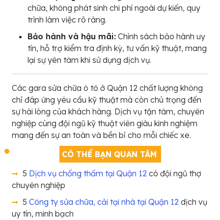
chữa, không phát sinh chi phí ngoài dự kiến, quy
trình làm việc rõ ràng.
Bảo hành và hậu mãi:
Chính sách bảo hành uy
tín, hỗ trợ kiểm tra định kỳ, tư vấn kỹ thuật, mang
lại sự yên tâm khi sử dụng dịch vụ.
Các gara sửa chữa ô tô ở Quận 12 chất lượng không
chỉ đáp ứng yêu cầu kỹ thuật mà còn chú trọng đến
sự hài lòng của khách hàng. Dịch vụ tận tâm, chuyên
nghiệp cùng đội ngũ kỹ thuật viên giàu kinh nghiệm
mang đến sự an toàn và bền bỉ cho mỗi chiếc xe.
CÓ THỂ BẠN QUAN TÂM
5
Dịch vụ chống thấm tại Quận 12
có đội ngũ thợ
chuyên nghiệp
5
Công ty sửa chữa, cải tại nhà tại Quận 12
dịch vụ
uy tín, minh bạch