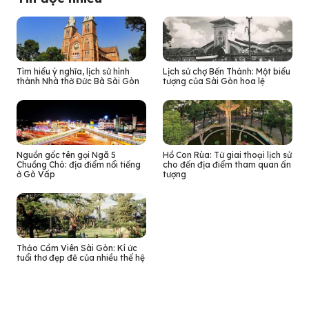
Tìm hiểu ý nghĩa, lịch sử hình
Lịch sử chợ Bến Thành: Một biểu
thành Nhà thờ Đức Bà Sài Gòn
tượng của Sài Gòn hoa lệ
Nguồn gốc tên gọi Ngã 5
Hồ Con Rùa: Từ giai thoại lịch sử
Chuồng Chó: địa điểm nổi tiếng
cho đến địa điểm tham quan ấn
ở Gò Vấp
tượng
Thảo Cầm Viên Sài Gòn: Kí ức
tuổi thơ đẹp đẽ của nhiều thế hệ