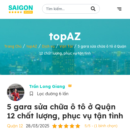
topAZ
/
/
/
/
Trang Chủ
topAZ
Dịch vụ
Vận Tải
5 gara sửa chữa ô tô ở Quận
12 chất lượng, phục vụ tận tình
Trần Long Giang
Lạc đường 6 lần
5 gara sửa chữa ô tô ở Quận
12 chất lượng, phục vụ tận tình
Quận 12
28/03/2025
5/5 - (1 bình chọn)