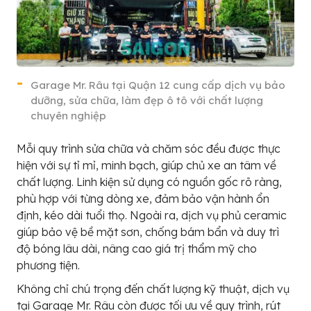
Garage Mr. Râu tại Quận 12 cung cấp dịch vụ bảo
dưỡng, sửa chữa, làm đẹp ô tô với chất lượng
chuyên nghiệp
Mỗi quy trình sửa chữa và chăm sóc đều được thực
hiện với sự tỉ mỉ, minh bạch, giúp chủ xe an tâm về
chất lượng. Linh kiện sử dụng có nguồn gốc rõ ràng,
phù hợp với từng dòng xe, đảm bảo vận hành ổn
định, kéo dài tuổi thọ. Ngoài ra, dịch vụ phủ ceramic
giúp bảo vệ bề mặt sơn, chống bám bẩn và duy trì
độ bóng lâu dài, nâng cao giá trị thẩm mỹ cho
phương tiện.
Không chỉ chú trọng đến chất lượng kỹ thuật, dịch vụ
tại Garage Mr. Râu còn được tối ưu về quy trình, rút