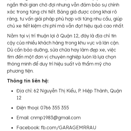
ngắn thời gian chờ đợi nhưng vẫn đảm bảo sự chính
xác trong từng chi tiết. Bảng giá được công khai rõ
ràng, tư vấn giải pháp phù hợp với từng nhu cầu, giúp
chủ xe tiết kiệm chi phí mà vẫn đạt hiệu quả cao nhất.
Nằm tại vị trí thuận lợi ở Quận 12, đây là địa chỉ tin
cậy của nhiều khách hàng trong khu vực và lân cận.
Dù cần bảo dưỡng, sửa chữa hay làm đẹp xe, việc
tìm đến một đơn vị chuyên nghiệp luôn là lựa chọn
thông minh để duy trì hiệu suất và thẩm mỹ cho
phương tiện.
Thông tin liên hệ:
Địa chỉ: 62 Nguyễn Thị Kiểu, P. Hiệp Thành, Quận
12
Điện thoại: 0766 355 355
Email: cnmp1983@gmail.com
Facebook: fb.com/GARAGEMRRAU