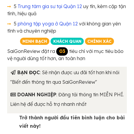
5
Trung tâm gia sư tại Quận 12
uy tín, kèm cặp tận
tình, hiệu quả
5
phòng tập yoga ở Quận 12
với không gian yên
tĩnh và chuyên nghiệp
MINH BẠCH
KHÁCH QUAN
CHÍNH XÁC
SaiGonReview đặt ra
03
tiêu chí với mục tiêu bảo
vệ người dùng tốt hơn, an toàn hơn
BẠN ĐỌC
: Sẽ nhận được ưu đãi tốt hơn khi nói
"Biết đến thông tin qua SaiGonReview"
DOANH NGHIỆP
: Đăng tải thông tin MIỄN PHÍ.
Liên hệ để được hỗ trợ nhanh nhất
Trở thành người đầu tiên bình luận cho bài
viết này!