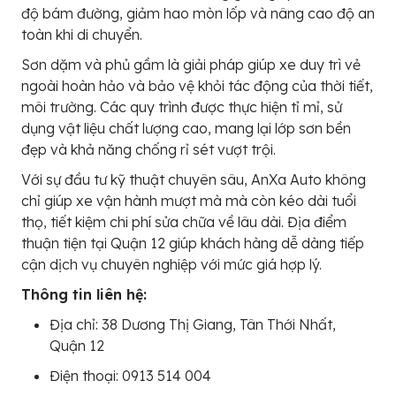
độ bám đường, giảm hao mòn lốp và nâng cao độ an
toàn khi di chuyển.
Sơn dặm và phủ gầm là giải pháp giúp xe duy trì vẻ
ngoài hoàn hảo và bảo vệ khỏi tác động của thời tiết,
môi trường. Các quy trình được thực hiện tỉ mỉ, sử
dụng vật liệu chất lượng cao, mang lại lớp sơn bền
đẹp và khả năng chống rỉ sét vượt trội.
Với sự đầu tư kỹ thuật chuyên sâu, AnXa Auto không
chỉ giúp xe vận hành mượt mà mà còn kéo dài tuổi
thọ, tiết kiệm chi phí sửa chữa về lâu dài. Địa điểm
thuận tiện tại Quận 12 giúp khách hàng dễ dàng tiếp
cận dịch vụ chuyên nghiệp với mức giá hợp lý.
Thông tin liên hệ:
Địa chỉ: 38 Dương Thị Giang, Tân Thới Nhất,
Quận 12
Điện thoại: 0913 514 004