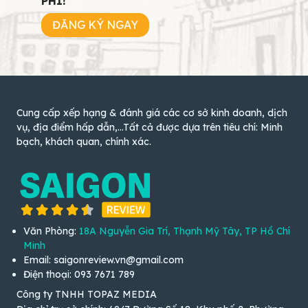
PHÍ!
ĐĂNG KÝ NGAY
Cung cấp xếp hạng & đánh giá các cơ sở kinh doanh, dịch
vụ, địa điểm hấp dẫn,...Tất cả được dựa trên tiêu chí: Minh
bạch, khách quan, chính xác.
Văn Phòng:
18A Nguyễn Gia Trí, Thạnh Mỹ Tây, TP Hồ Chí
Minh
Email: saigonreview.vn@gmail.com
Điện thoại: 093 7671 789
Công ty TNHH TOPAZ MEDIA