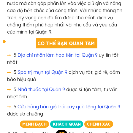
nước mà còn góp phần lớn vào việc giữ gìn và nâng
cao độ bền chắc của công trình. Với những thông tin
trên, hy vọng bạn đã tìm được cho mình dịch vụ
chống thấm phù hợp nhất với nhu cầu và yêu cầu
của mình tại Quận 9.
CÓ THỂ BẠN QUAN TÂM
5
Địa chỉ nhận làm hoa tiền tại Quận 9
uy tín tốt
nhất
5
Spa trị mụn tại Quận 9
dịch vụ tốt, giá rẻ, đảm
bảo hiệu quả
5
Nhà thuốc tại Quận 9
dược sĩ tận tâm, tư vấn
nhiệt tình
5
Cửa hàng bán giỏ trái cây quà tặng tại Quận 9
được ưa chuộng
MINH BẠCH
KHÁCH QUAN
CHÍNH XÁC