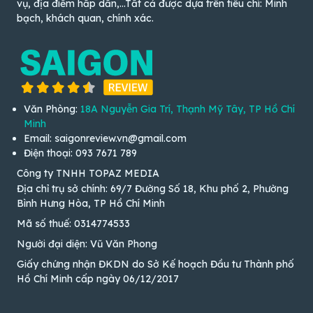
vụ, địa điểm hấp dẫn,...Tất cả được dựa trên tiêu chí: Minh
bạch, khách quan, chính xác.
Văn Phòng:
18A Nguyễn Gia Trí, Thạnh Mỹ Tây, TP Hồ Chí
Minh
Email: saigonreview.vn@gmail.com
Điện thoại: 093 7671 789
Công ty TNHH TOPAZ MEDIA
Địa chỉ trụ sở chính: 69/7 Đường Số 18, Khu phố 2, Phường
Bình Hưng Hòa, TP Hồ Chí Minh
Mã số thuế: 0314774533
Người đại diện: Vũ Văn Phong
Giấy chứng nhận ĐKDN do Sở Kế hoạch Đầu tư Thành phố
Hồ Chí Minh cấp ngày 06/12/2017