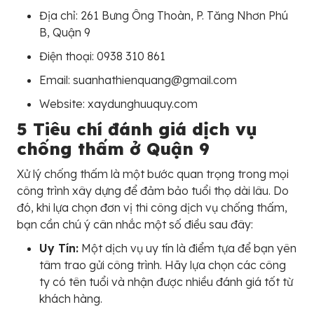
Địa chỉ: 261 Bưng Ông Thoàn, P. Tăng Nhơn Phú
B, Quận 9
Điện thoại: 0938 310 861
Email: suanhathienquang@gmail.com
Website: xaydunghuuquy.com
5 Tiêu chí đánh giá dịch vụ
chống thấm ở Quận 9
Xử lý chống thấm là một bước quan trọng trong mọi
công trình xây dựng để đảm bảo tuổi thọ dài lâu. Do
đó, khi lựa chọn đơn vị thi công dịch vụ chống thấm,
bạn cần chú ý cân nhắc một số điều sau đây:
Uy Tín:
Một dịch vụ uy tín là điểm tựa để bạn yên
tâm trao gửi công trình. Hãy lựa chọn các công
ty có tên tuổi và nhận được nhiều đánh giá tốt từ
khách hàng.