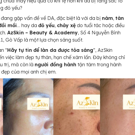
g chưa thấy hiệu quả có khi tệ hơn khi da bị tăng sắc tố
g đỏ yếu?
đang gặp vấn đề về DA, đặc biệt là với da bị
nám
,
tàn
đồi mồi
… hay da
đỏ yếu
,
chảy xệ
do tuổi tác hoặc điều
ách.
AzSkin – Beauty & Academy
, Số 4 Nguyễn Bỉnh
.1, Gò Vấp là một lựa chọn sáng suốt.
an “
Hãy tự tin để làn da được tỏa sáng
”, AzSkin
n việc làm đẹp tự thân, hạn chế xâm lấn. Đây không chỉ
ều trị, mà còn là
người đồng hành
tận tâm trong hành
m đẹp của mọi anh chị em.