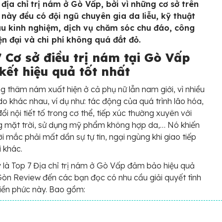
 địa chỉ trị nám ở Gò Vấp, bởi vì những cơ sở trên
 này đều có đội ngũ chuyên gia da liễu, kỹ thuật
àu kinh nghiệm, dịch vụ chăm sóc chu đáo, công
ện đại và chi phí không quá đắt đỏ.
 Cơ sở điều trị nám tại Gò Vấp
kết hiệu quả tốt nhất
ng thâm nám xuất hiện ở cả phụ nữ lẫn nam giới, vì nhiều
o khác nhau, ví dụ như: tác động của quá trình lão hóa,
ổi nội tiết tố trong cơ thể, tiếp xúc thường xuyên với
 mặt trời, sử dụng mỹ phẩm không hợp da,… Nó khiến
i mắc phải mất dần sự tự tin, ngại ngùng khi giao tiếp
i khác.
 là Top 7 Địa chỉ trị nám ở Gò Vấp đảm bảo hiệu quả
òn Review đến các bạn đọc có nhu cầu giải quyết tình
iền phức này. Bao gồm: