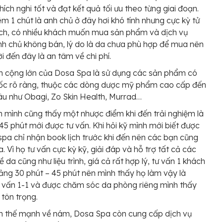
hích nghi tốt và đạt kết quả tối ưu theo từng giai đoạn.
m 1 chút là anh chủ ở đây hơi khó tính nhưng cực kỳ tử
ách, có nhiều khách muốn mua sản phẩm và dịch vụ
h chủ không bán, lý do là da chưa phù hợp để mua nên
i đến đây là an tâm về chi phí.
m cộng lớn của Dosa Spa là sử dụng các sản phẩm có
ốc rõ ràng, thuộc các dòng dược mỹ phẩm cao cấp đến
âu như Obagi, Zo Skin Health, Murrad…
n mình cũng thấy một nhược điểm khi đến trải nghiệm là
 45 phút mới được tư vấn. Khi hỏi kỹ mình mới biết được
spa chỉ nhận book lịch trước khi đến nên các bạn cũng
a. Vì họ tư vấn cực kỳ kỹ, giải đáp và hỗ trợ tất cả các
 da cũng như liệu trình, giá cả rất hợp lý, tư vấn 1 khách
ng 30 phút – 45 phút nên mình thấy họ làm vậy là
 vấn 1-1 và được chăm sóc da phòng riêng mình thấy
 tôn trọng.
h thế mạnh về nám, Dosa Spa còn cung cấp dịch vụ