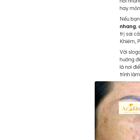
nơi nhưn
hay mỏn
Nếu bạn 
nhang
,
trị sai c
Khiêm, P
Với slog
hướng đế
là nơi đi
trình là