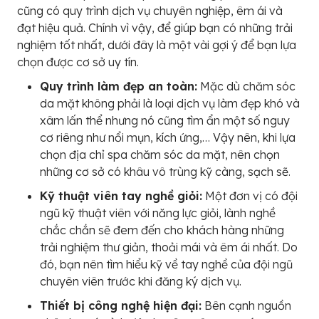
cũng có quy trình dịch vụ chuyên nghiệp, êm ái và
đạt hiệu quả. Chính vì vậy, để giúp bạn có những trải
nghiệm tốt nhất, dưới đây là một vài gợi ý để bạn lựa
chọn được cơ sở uy tín.
Quy trình làm đẹp an toàn:
Mặc dù chăm sóc
da mặt không phải là loại dịch vụ làm đẹp khó và
xâm lấn thể nhưng nó cũng tìm ẩn một số nguy
cơ riêng như nổi mụn, kích ứng,… Vậy nên, khi lựa
chọn địa chỉ spa chăm sóc da mặt, nên chọn
những cơ sở có khâu vô trùng kỹ càng, sạch sẽ.
Kỹ thuật viên tay nghề giỏi:
Một đơn vị có đội
ngũ kỹ thuật viên với năng lực giỏi, lành nghề
chắc chắn sẽ đem đến cho khách hàng những
trải nghiệm thư giản, thoải mái và êm ái nhất. Do
đó, bạn nên tìm hiểu kỹ về tay nghề của đội ngũ
chuyên viên trước khi đăng ký dịch vụ.
Thiết bị công nghệ hiện đại:
Bên cạnh nguồn