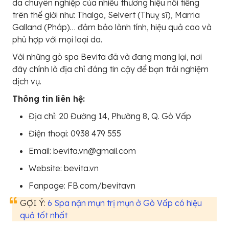
da chuyên nghiệp của nhiều thương hiệu nổi tiếng
trên thế giới như: Thalgo, Selvert (Thuỵ sĩ), Marria
Galland (Pháp)… đảm bảo lành tính, hiệu quả cao và
phù hợp với mọi loại da.
Với những gò spa Bevita đã và đang mang lại, nơi
đây chính là địa chỉ đáng tin cậy để bạn trải nghiệm
dịch vụ.
Thông tin liên hệ:
Địa chỉ: 20 Đường 14, Phường 8, Q. Gò Vấp
Điện thoại: 0938 479 555
Email: bevita.vn@gmail.com
Website: bevita.vn
Fanpage: FB.com/bevitavn
GỢI Ý:
6 Spa nặn mụn trị mụn ở Gò Vấp có hiệu
quả tốt nhất