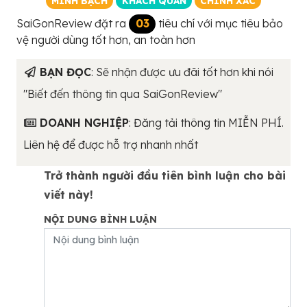
MINH BẠCH
KHÁCH QUAN
CHÍNH XÁC
SaiGonReview đặt ra
03
tiêu chí với mục tiêu bảo
vệ người dùng tốt hơn, an toàn hơn
BẠN ĐỌC
: Sẽ nhận được ưu đãi tốt hơn khi nói
"Biết đến thông tin qua SaiGonReview"
DOANH NGHIỆP
: Đăng tải thông tin MIỄN PHÍ.
Liên hệ để được hỗ trợ nhanh nhất
Trở thành người đầu tiên bình luận cho bài
viết này!
NỘI DUNG BÌNH LUẬN