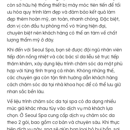
còn sở hữu hệ thống thiết bị máy móc tiên tiến để tối
ưu hóa quy trình làm đẹp và đảm bảo kết quả làm
đẹp thêm hoàn mỹ, an toàn, nhanh chóng. Đặc biệt,
đơn vị còn đầu tư phòng mổ vô trùng hiện đại,
chuyên biệt nên khách hàng có thể an tâm về chất
lượng thẩm mỹ ở đây.
Khi đến với Seoul Spa, bạn sẽ được đội ngũ nhân viên
tiếp đón nồng nhiệt và các bác sĩ da liễu sẽ trực tiếp
thăm khám, xây dựng liệu trình chăm sóc da mặt phù
hợp với từng tình trạng cá nhân. Không những thế,
các chuyên gia còn tận tình hướng dẫn khách hàng
cách chăm sóc da tại nhà khoa học để có thể lưu giữ
nhan sắc bền lâu.
Về liệu trình chăm sóc da tại spa có đa dạng nhiều
mức giá khác nhau tùy vào dịch vụ mà khách lựa
chọn. Ở Seoul Spa cung cấp dịch vụ chăm sóc da
theo 2 gói, bao gồm cơ bản và chuyên sâu. Khi thực
hiện dịch vụ này, spa sẽ giúp bạn loại bỏ bụi bẩn, sợi