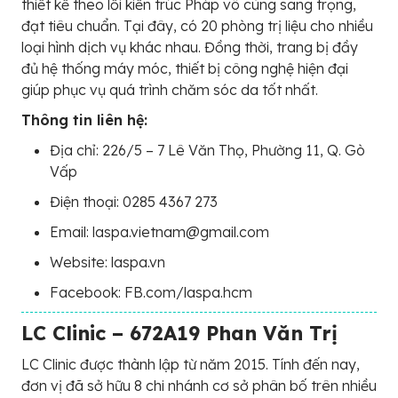
thiết kế theo lối kiến trúc Pháp vô cùng sang trọng,
đạt tiêu chuẩn. Tại đây, có 20 phòng trị liệu cho nhiều
loại hình dịch vụ khác nhau. Đồng thời, trang bị đầy
đủ hệ thống máy móc, thiết bị công nghệ hiện đại
giúp phục vụ quá trình chăm sóc da tốt nhất.
Thông tin liên hệ:
Địa chỉ: 226/5 – 7 Lê Văn Thọ, Phường 11, Q. Gò
Vấp
Điện thoại: 0285 4367 273
Email: laspa.vietnam@gmail.com
Website: laspa.vn
Facebook: FB.com/laspa.hcm
LC Clinic – 672A19 Phan Văn Trị
LC Clinic được thành lập từ năm 2015. Tính đến nay,
đơn vị đã sở hữu 8 chi nhánh cơ sở phân bố trên nhiều