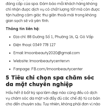
đảng cấp của spa. Đảm bảo mỗi khách hàng không
chỉ nhận được dịch vụ có chất lượng tốt mà còn được
tận hưởng cảm giác thư giãn thoải mái trong không
gian sạch sẽ và yên tĩnh.
Thông tin liên hệ:
Địa chỉ: 88 Đường Số 1, Phường 16, Q. Gò Vấp
Điện thoại: 0349 778 127
Email: lmoonbeauty2020@gmail.com
Website: lmoonbeautycenter.vn
Fanpage: FB.com/lmoonbeautycenter
5 Tiêu chí chọn spa chăm sóc
da mặt chuyên nghiệp
Hầu hết ở bất kỳ spa làm đẹp nào cũng đều có dịch
vụ chăm sóc da mặt với đầy đủ các chế độ từ cơ bản
cho đến chuyên sâu. Tuy nhiên, không phải đơn vị nào