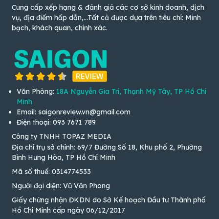
Cung cấp xếp hạng & đánh giá các cơ sở kinh doanh, dịch
vụ, địa điểm hấp dẫn,...Tất cả được dựa trên tiêu chí: Minh
bạch, khách quan, chính xác.
Văn Phòng:
18A Nguyễn Gia Trí, Thạnh Mỹ Tây, TP Hồ Chí
Minh
Email: saigonreview.vn@gmail.com
Điện thoại: 093 7671 789
Công ty TNHH TOPAZ MEDIA
Địa chỉ trụ sở chính: 69/7 Đường Số 18, Khu phố 2, Phường
Bình Hưng Hòa, TP Hồ Chí Minh
Mã số thuế: 0314774533
Người đại diện: Vũ Văn Phong
Giấy chứng nhận ĐKDN do Sở Kế hoạch Đầu tư Thành phố
Hồ Chí Minh cấp ngày 06/12/2017