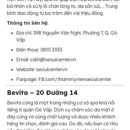
bã nhờn và xử lý lỗ chân lông to, da sần sùi,… Trung
bình dao động từ ba trăm đến vài triệu đồng.
Thông tin liên hệ:
Địa chỉ: 398 Nguyễn Văn Nghi, Phường 7, Q. Gò
Vấp
Điện thoại: 1800 3333
Email: cskh@seoulcenter.vn
Website: seoulcenter.vn
Fanpage: FB.com/thammyvienseoulcenter
Bevita – 20 Đường 14
Bevita cũng là một trong những cơ sở spa khá nổi
tiếng ở quận Gò Vấp. Dịch vụ chăm sóc da mặt ở
đây cũng vô cùng chất lượng và được nhiều khách
hàng tin chọn, đánh giá cao. Do đó, nếu bạn có nhu