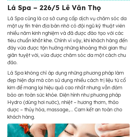
Lá Spa – 226/5 Lê Văn Thọ
Lá Spa cũng là cơ sở cung cấp dịch vụ chăm sóc da
mặt uy tín trên địa bàn nhờ có đội ngũ kỹ thuật viên
nhiều năm kinh nghiệm và đã được đào tạo với các
tiêu chuẩn khắt khe. Chính vì vậy, khi khách hàng đến
đây vừa được tận hưởng những khoảng thời gian thư
giãn tuyệt vời, vừa được chăm sóc da một cách chu
đáo.
Lá Spa không chỉ áp dụng những phương pháp làm
đẹp hiện đại mà còn sử dụng nhiều cách trị liệu từ cổ
kim để mang lại hiệu quả cao nhất nhưng vẫn đảm
bảo an toàn sức khỏe. Điện hình như phương pháp
Hydro (dùng hơi nước), nhiệt – hương thơm, thảo
dược – thủy hóa, massage,… Cam kết an toàn cho
khách hàng.