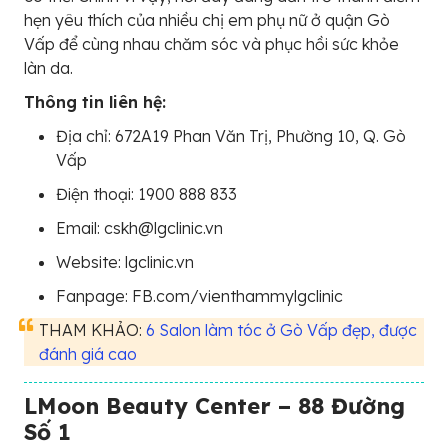
hẹn yêu thích của nhiều chị em phụ nữ ở quận Gò
Vấp để cùng nhau chăm sóc và phục hồi sức khỏe
làn da.
Thông tin liên hệ:
Địa chỉ: 672A19 Phan Văn Trị, Phường 10, Q. Gò
Vấp
Điện thoại: 1900 888 833
Email: cskh@lgclinic.vn
Website: lgclinic.vn
Fanpage: FB.com/vienthammylgclinic
THAM KHẢO:
6 Salon làm tóc ở Gò Vấp đẹp, được
đánh giá cao
LMoon Beauty Center – 88 Đường
Số 1