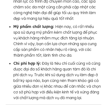
nhân lực có trình độ chuyên môn cao, các spa
chăm sóc da mặt cũng cần phải cập nhật các
công nghệ hiện đại để giúp tối ưu quy trình làm
đẹp và mang lại hiệu quả tốt nhất.
Mỹ phẩm chất lượng:
Hiện nay, có rất nhiều
spa sử dụng mỹ phẩm kém chất lượng để phục
vụ khách hàng nhằm mục đích tăng lợi nhuận.
Chính vì vậy, bạn cần lựa chọn những spa cung
cấp sản phẩm có nhãn hiệu rõ ràng, với các
thành phẩm tốt, lành tính cho da.
Chi phí hợp lý:
Đây là tiêu chí cuối cùng và cũng
được đại đa số khách hàng quan tâm đó là chi
phí dịch vụ. Trước khi sử dụng dịch vụ làm đẹp ở
bất kỳ spa nào, bạn cũng nên tham khảo giá cả
giữa nhiều đơn vị khác nhau để cân nhắc và chọn
cơ sở phù hợp với điều kiện kinh tế và xứng đáng
với chất lượng mà dịch vụ đó mang lại.