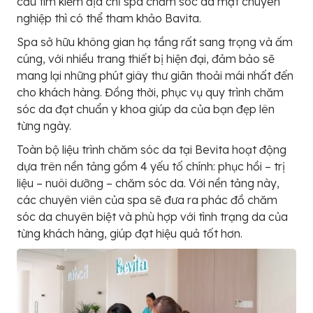
cầu tìm kiếm địa chỉ spa chăm sóc da mặt chuyên
nghiệp thì có thể tham khảo Bavita.
Spa sở hữu không gian hạ tầng rất sang trọng và ấm
cúng, với nhiều trang thiết bị hiện đại, đảm bảo sẽ
mang lại những phút giây thư giãn thoải mái nhất đến
cho khách hàng. Đồng thời, phục vụ quy trình chăm
sóc da đạt chuẩn y khoa giúp da của bạn đẹp lên
từng ngày.
Toàn bộ liệu trình chăm sóc da tại Bevita hoạt động
dựa trên nền tảng gồm 4 yếu tố chính: phục hồi – trị
liệu – nuôi dưỡng – chăm sóc da. Với nền tảng này,
các chuyên viên của spa sẽ đưa ra phác đồ chăm
sóc da chuyên biệt và phù hợp với tình trạng da của
từng khách hàng, giúp đạt hiệu quả tốt hơn.