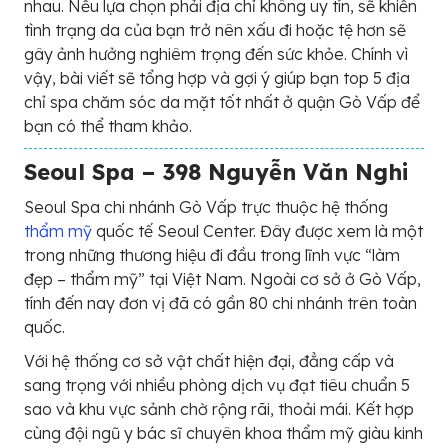
nhau. Nếu lựa chọn phải địa chỉ không uy tín, sẽ khiến
tình trạng da của bạn trở nên xấu đi hoặc tệ hơn sẽ
gây ảnh hưởng nghiêm trọng đến sức khỏe. Chính vì
vậy, bài viết sẽ tổng hợp và gợi ý giúp bạn top 5 địa
chỉ spa chăm sóc da mặt tốt nhất ở quận Gò Vấp để
bạn có thể tham khảo.
Seoul Spa – 398 Nguyễn Văn Nghi
Seoul Spa chi nhánh Gò Vấp trực thuộc hệ thống
thẩm mỹ
quốc tế Seoul Center. Đây được xem là một
trong những thương hiệu đi đầu trong lĩnh vực “làm
đẹp – thẩm mỹ” tại Việt Nam. Ngoài cơ sở ở Gò Vấp,
tính đến nay đơn vị đã có gần 80 chi nhánh trên toàn
quốc.
Với hệ thống cơ sở vật chất hiện đại, đẳng cấp và
sang trọng với nhiều phòng dịch vụ đạt tiêu chuẩn 5
sao và khu vực sảnh chờ rộng rãi, thoải mái. Kết hợp
cùng đội ngũ y bác sĩ chuyên khoa thẩm mỹ giàu kinh