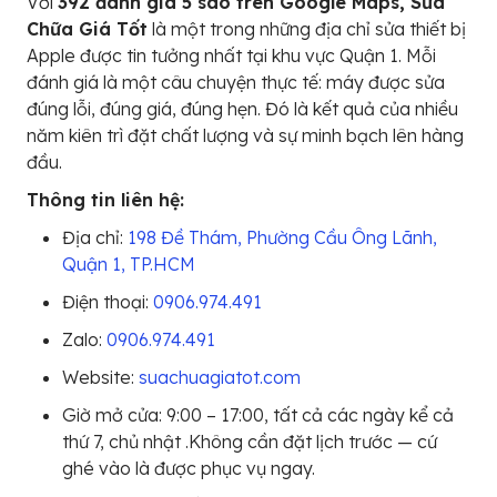
Với
392 đánh giá 5 sao trên Google Maps, Sửa
Chữa Giá Tốt
là một trong những địa chỉ sửa thiết bị
Apple được tin tưởng nhất tại khu vực Quận 1. Mỗi
đánh giá là một câu chuyện thực tế: máy được sửa
đúng lỗi, đúng giá, đúng hẹn. Đó là kết quả của nhiều
năm kiên trì đặt chất lượng và sự minh bạch lên hàng
đầu.
Thông tin liên hệ:
Địa chỉ:
198 Đề Thám, Phường Cầu Ông Lãnh,
Quận 1, TP.HCM
Điện thoại:
0906.974.491
Zalo:
0906.974.491
Website:
suachuagiatot.com
Giờ mở cửa: 9:00 – 17:00, tất cả các ngày kể cả
thứ 7, chủ nhật .Không cần đặt lịch trước — cứ
ghé vào là được phục vụ ngay.