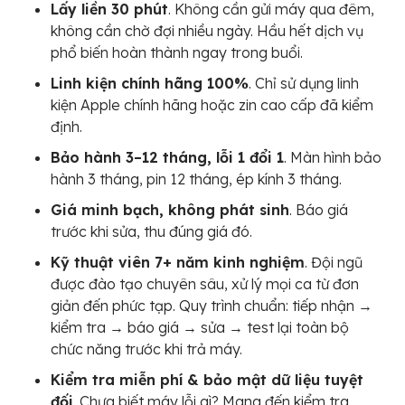
Lấy liền 30 phút
. Không cần gửi máy qua đêm,
không cần chờ đợi nhiều ngày. Hầu hết dịch vụ
phổ biến hoàn thành ngay trong buổi.
Linh kiện chính hãng 100%
. Chỉ sử dụng linh
kiện Apple chính hãng hoặc zin cao cấp đã kiểm
định.
Bảo hành 3–12 tháng, lỗi 1 đổi 1
. Màn hình bảo
hành 3 tháng, pin 12 tháng, ép kính 3 tháng.
Giá minh bạch, không phát sinh
. Báo giá
trước khi sửa, thu đúng giá đó.
Kỹ thuật viên 7+ năm kinh nghiệm
. Đội ngũ
được đào tạo chuyên sâu, xử lý mọi ca từ đơn
giản đến phức tạp. Quy trình chuẩn: tiếp nhận →
kiểm tra → báo giá → sửa → test lại toàn bộ
chức năng trước khi trả máy.
Kiểm tra miễn phí & bảo mật dữ liệu tuyệt
đối
. Chưa biết máy lỗi gì? Mang đến kiểm tra