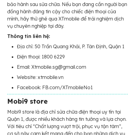
bảo hành sau sửa chữa. Nếu bạn đang cần người bạn
đồng hành đáng tin cậy cho chiếc điện thoại của
mình, hãy thử ghé qua XTmobile để trải nghiệm dịch
vụ chuyên nghiệp tại đây.
Thông tin liên hệ:
Địa chỉ: 50 Trần Quang Khải, P. Tân Định, Quận 1
Điện thoại: 1800 6229
Email: Xtmobile.sg@gmail.com
Website: xtmobile.vn
Facebook: FB.com/XTmobileNo1
Mobi9 store
Mobi9 store là địa chỉ sửa chữa điện thoại uy tín tại
Quận 1, được nhiều khách hàng tin tưởng và lựa chọn.
Với tiêu chí “Chất lượng vượt trội, phục vụ tận tâm”,
cơ sở này cam kết mang đến cho bạn những dịch vụ