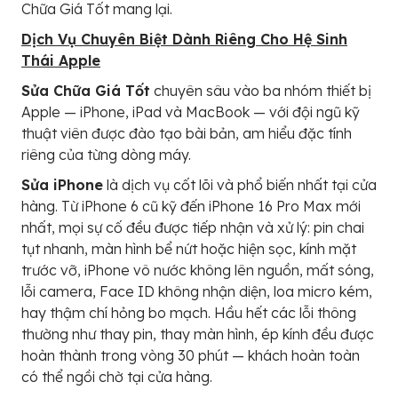
Chữa Giá Tốt mang lại.
Dịch Vụ Chuyên Biệt Dành Riêng Cho Hệ Sinh
Thái Apple
Sửa Chữa Giá Tốt
chuyên sâu vào ba nhóm thiết bị
Apple — iPhone, iPad và MacBook — với đội ngũ kỹ
thuật viên được đào tạo bài bản, am hiểu đặc tính
riêng của từng dòng máy.
Sửa iPhone
là dịch vụ cốt lõi và phổ biến nhất tại cửa
hàng. Từ iPhone 6 cũ kỹ đến iPhone 16 Pro Max mới
nhất, mọi sự cố đều được tiếp nhận và xử lý: pin chai
tụt nhanh, màn hình bể nứt hoặc hiện sọc, kính mặt
trước vỡ, iPhone vô nước không lên nguồn, mất sóng,
lỗi camera, Face ID không nhận diện, loa micro kém,
hay thậm chí hỏng bo mạch. Hầu hết các lỗi thông
thường như thay pin, thay màn hình, ép kính đều được
hoàn thành trong vòng 30 phút — khách hoàn toàn
có thể ngồi chờ tại cửa hàng.