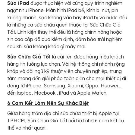
Sửa iPad
được thực hiện với cùng quy trình nghiêm
ngặt như iPhone. Màn hình iPad bể, kính bị nứt, pin
xuống nhanh, sạc không vào hay iPad bị vô nước đều
là những ca sửa chữa quen thuộc tại Sửa Chữa Giá
Tốt. Linh kiện thay thế đều là hàng chính hãng hoặc
zin cao cấp đã qua kiểm định, đảm bảo trải nghiệm
sau khi sửa không khác gì máy mới.
Sửa Chữa Giá Tốt
là cái tên được hàng triệu khách
hàng tin tưởng lựa chọn. Với hệ thống chi nhánh rộng
khắp và đội ngũ kỹ thuật viên chuyên nghiệp, trung
tâm mang đến giải pháp toàn diện cho mọi thiết bị di
động từ iPhone, Samsung, Xiaomi, Oppo, Huawei…
đến laptop, Macbook , iPad và Apple Watch.
6 Cam Kết Làm Nên Sự Khác Biệt
Giữa hàng trăm địa chỉ sửa chữa thiết bị Apple tại
TP.HCM, Sửa Chữa Giá Tốt nổi bật nhờ 6 cam kết cụ
thể và nhất quán: