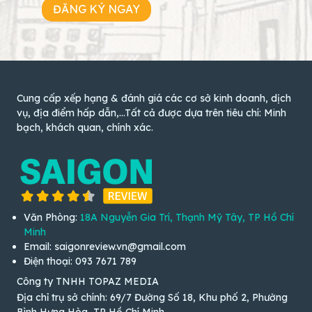
ĐĂNG KÝ NGAY
Cung cấp xếp hạng & đánh giá các cơ sở kinh doanh, dịch
vụ, địa điểm hấp dẫn,...Tất cả được dựa trên tiêu chí: Minh
bạch, khách quan, chính xác.
Văn Phòng:
18A Nguyễn Gia Trí, Thạnh Mỹ Tây, TP Hồ Chí
Minh
Email: saigonreview.vn@gmail.com
Điện thoại: 093 7671 789
Công ty TNHH TOPAZ MEDIA
Địa chỉ trụ sở chính: 69/7 Đường Số 18, Khu phố 2, Phường
Bình Hưng Hòa, TP Hồ Chí Minh