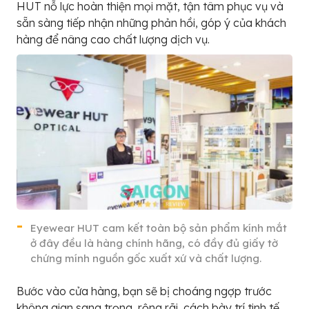
HUT nỗ lực hoàn thiện mọi mặt, tận tâm phục vụ và
sẵn sàng tiếp nhận những phản hồi, góp ý của khách
hàng để nâng cao chất lượng dịch vụ.
Eyewear HUT cam kết toàn bộ sản phẩm kính mắt
ở đây đều là hàng chính hãng, có đầy đủ giấy tờ
chứng mính nguồn gốc xuất xứ và chất lượng.
Bước vào cửa hàng, bạn sẽ bị choáng ngợp trước
không gian sang trọng, rộng rãi, cách bày trí tinh tế,