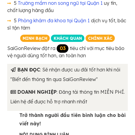
5
Trường mầm non song ngữ tại Quận 1
uy tín,
chất lượng hàng đầu
5
Phòng khám đa khoa tại Quận 1
dịch vụ tốt, bác
sĩ tận tâm
MINH BẠCH
KHÁCH QUAN
CHÍNH XÁC
SaiGonReview đặt ra
03
tiêu chí với mục tiêu bảo
vệ người dùng tốt hơn, an toàn hơn
BẠN ĐỌC
: Sẽ nhận được ưu đãi tốt hơn khi nói
"Biết đến thông tin qua SaiGonReview"
DOANH NGHIỆP
: Đăng tải thông tin MIỄN PHÍ.
Liên hệ để được hỗ trợ nhanh nhất
Trở thành người đầu tiên bình luận cho bài
viết này!
NỘI DUNG BÌNH LUẬN