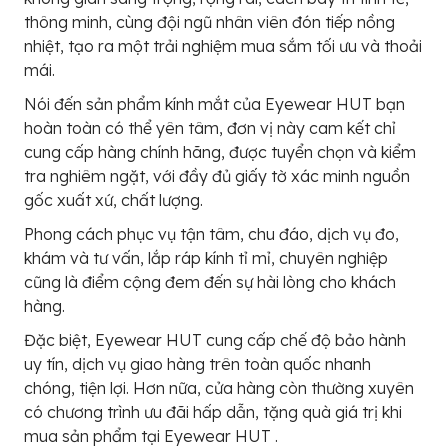
thông minh, cùng đội ngũ nhân viên đón tiếp nồng
nhiệt, tạo ra một trải nghiệm mua sắm tối ưu và thoải
mái.
Nói đến sản phẩm kính mắt của Eyewear HUT bạn
hoàn toàn có thể yên tâm, đơn vị này cam kết chỉ
cung cấp hàng chính hãng, được tuyển chọn và kiểm
tra nghiêm ngặt, với đầy đủ giấy tờ xác minh nguồn
gốc xuất xứ, chất lượng.
Phong cách phục vụ tận tâm, chu đáo, dịch vụ đo,
khám và tư vấn, lắp ráp kính tỉ mỉ, chuyên nghiệp
cũng là điểm cộng đem đến sự hài lòng cho khách
hàng.
Đặc biệt, Eyewear HUT cung cấp chế độ bảo hành
uy tín, dịch vụ giao hàng trên toàn quốc nhanh
chóng, tiện lợi. Hơn nữa, cửa hàng còn thường xuyên
có chương trình ưu đãi hấp dẫn, tặng quà giá trị khi
mua sản phẩm tại Eyewear HUT .