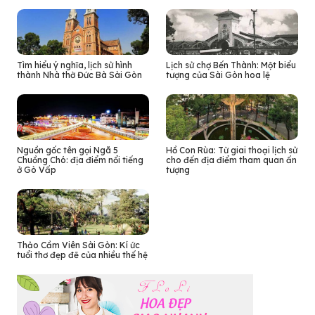
Tìm hiểu ý nghĩa, lịch sử hình
Lịch sử chợ Bến Thành: Một biểu
thành Nhà thờ Đức Bà Sài Gòn
tượng của Sài Gòn hoa lệ
Nguồn gốc tên gọi Ngã 5
Hồ Con Rùa: Từ giai thoại lịch sử
Chuồng Chó: địa điểm nổi tiếng
cho đến địa điểm tham quan ấn
ở Gò Vấp
tượng
Thảo Cầm Viên Sài Gòn: Kí ức
tuổi thơ đẹp đẽ của nhiều thế hệ