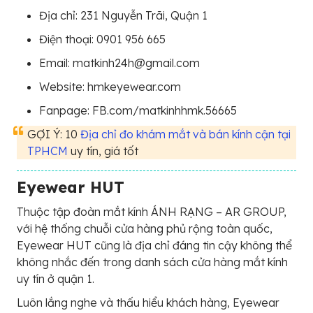
Địa chỉ: 231 Nguyễn Trãi, Quận 1
Điện thoại: 0901 956 665
Email: matkinh24h@gmail.com
Website: hmkeyewear.com
Fanpage: FB.com/matkinhhmk.56665
GỢI Ý: 10
Địa chỉ đo khám mắt và bán kính cận tại
TPHCM
uy tín, giá tốt
Eyewear HUT
Thuộc tập đoàn mắt kính ÁNH RẠNG – AR GROUP,
với hệ thống chuỗi cửa hàng phủ rộng toàn quốc,
Eyewear HUT cũng là địa chỉ đáng tin cậy không thể
không nhắc đến trong danh sách cửa hàng mắt kính
uy tín ở quận 1.
Luôn lắng nghe và thấu hiểu khách hàng, Eyewear