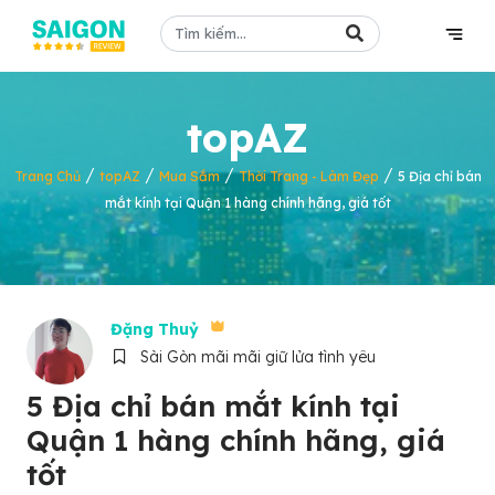
topAZ
/
/
/
/
Trang Chủ
topAZ
Mua Sắm
Thời Trang - Làm Đẹp
5 Địa chỉ bán
mắt kính tại Quận 1 hàng chính hãng, giá tốt
Đặng Thuỷ
Sài Gòn mãi mãi giữ lửa tình yêu
5 Địa chỉ bán mắt kính tại
Quận 1 hàng chính hãng, giá
tốt