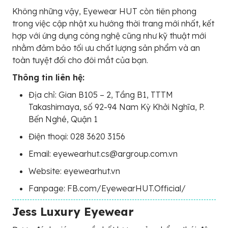
Không những vậy, Eyewear HUT còn tiên phong
trong việc cập nhật xu hướng thời trang mới nhất, kết
hợp với ứng dụng công nghệ cũng như kỹ thuật mới
nhằm đảm bảo tối ưu chất lượng sản phẩm và an
toàn tuyệt đối cho đôi mắt của bạn.
Thông tin liên hệ:
Địa chỉ: Gian B105 – 2, Tầng B1, TTTM
Takashimaya, số 92-94 Nam Kỳ Khởi Nghĩa, P.
Bến Nghé, Quận 1
Điện thoại: 028 3620 3156
Email: eyewearhut.cs@argroup.com.vn
Website: eyewearhut.vn
Fanpage: FB.com/EyewearHUT.Official/
Jess Luxury Eyewear