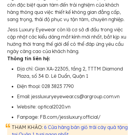
còn đặc biệt quan tâm đến trải nghiệm của khách
hàng thông qua việc thiết kế không gian đẳng cấp,
sang trọng, thái độ phục vụ tận tâm, chuyên nghiệp.
Jess Luxury Eyewear còn là cơ sở đi đầu trong việc
cập nhật các kiểu dáng mắt kính mới nhất, bắt kịp xu
hướng thời trang thế giới để có thể đáp ứng yêu cầu
ngày càng cao của khách hàng.
Thông tin liên hệ:
Địa chỉ: Gian XA-22305, tầng 2, TTTM Diamond
Plaza, số 34 Đ. Lê Duẩn, Quận 1
Điện thoại: 028 3823 7790
Email: jessluxuryeyewear.cs@argroup.com.vn
Website: optical2020.vn
Fanpage: FB.com/jessluxury.official/
THAM KHẢO:
6 Cửa hàng bán giỏ trái cây quà tặng
tại Quận 1 tươi ngon nhất