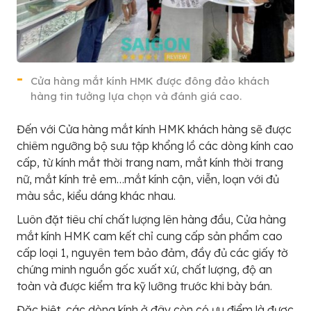
Cửa hàng mắt kính HMK được đông đảo khách
hàng tin tưởng lựa chọn và đánh giá cao.
Đến với Cửa hàng mắt kính HMK khách hàng sẽ được
chiêm ngưỡng bộ sưu tập khổng lồ các dòng kính cao
cấp, từ kính mắt thời trang nam, mắt kính thời trang
nữ, mắt kính trẻ em…mắt kính cận, viễn, loạn với đủ
màu sắc, kiểu dáng khác nhau.
Luôn đặt tiêu chí chất lượng lên hàng đầu, Cửa hàng
mắt kính HMK cam kết chỉ cung cấp sản phẩm cao
cấp loại 1, nguyên tem bảo đảm, đầy đủ các giấy tờ
chứng minh nguồn gốc xuất xứ, chất lượng, độ an
toàn và được kiểm tra kỹ lưỡng trước khi bày bán.
Đặc biệt, các dòng kính ở đây còn có ưu điểm là được