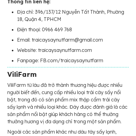
Thông tin liên hệ:
Địa chỉ: 396/137/12 Nguyễn Tất Thành, Phường
18, Quận 4, TPHCM
Điện thoại: 0966 469 768
Email: traicaysaynutfarm@gmail.com
Website: traicaysaynutfarm.com
Fanpage: FB.com/traicaysaynutfarm
ViliFarm
ViliFarm từ lâu đã trở thành thương hiệu được nhiều
người biết đến, cung cấp nhiều loại trái cây sấy nổi
bật, trong đó có sản phẩm mix thập cẩm trái cây
sấy lạnh và nhiều loại khác. Đây được đánh giá là các
sản phẩm nổi bật giúp khách hàng có thể thưởng
thưởng hương vị đa dạng chỉ trong một sản phẩm.
Ngoài các sản phẩm khác như dâu tây sấy lạnh,