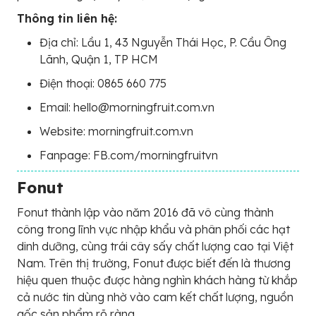
Thông tin liên hệ:
Địa chỉ: Lầu 1, 43 Nguyễn Thái Học, P. Cầu Ông
Lãnh, Quận 1, TP HCM
Điện thoại: 0865 660 775
Email: hello@morningfruit.com.vn
Website: morningfruit.com.vn
Fanpage: FB.com/morningfruitvn
Fonut
Fonut thành lập vào năm 2016 đã vô cùng thành
công trong lĩnh vực nhập khẩu và phân phối các hạt
dinh dưỡng, cùng trái cây sấy chất lượng cao tại Việt
Nam. Trên thị trường, Fonut được biết đến là thương
hiệu quen thuộc được hàng nghìn khách hàng từ khắp
cả nước tin dùng nhờ vào cam kết chất lượng, nguồn
gốc sản phẩm rõ ràng.