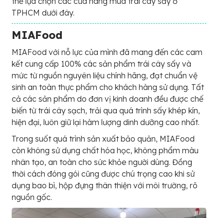
thể lựa chọn các cưa hàng mua trái cây sấy ở
TPHCM dưới đây.
MIAFood
MIAFood với nỗ lực của mình đã mang đến các cam
kết cung cấp 100% các sản phẩm trái cây sấy và
mức từ nguồn nguyên liệu chính hãng, đạt chuẩn vệ
sinh an toàn thực phẩm cho khách hàng sử dụng. Tất
cả các sản phẩm do đơn vị kinh doanh đều được chế
biến từ trái cây sạch, trải qua quá trình sấy khép kín,
hiện đại, luôn giữ lại hàm lượng dinh dưỡng cao nhất.
Trong suốt quá trình sản xuất bảo quản, MIAFood
còn không sử dụng chất hóa học, không phẩm màu
nhân tạo, an toàn cho sức khỏe người dùng. Đồng
thời cách đóng gói cũng được chú trọng cao khi sử
dụng bao bì, hộp đựng thân thiện với môi trường, rõ
nguồn gốc.