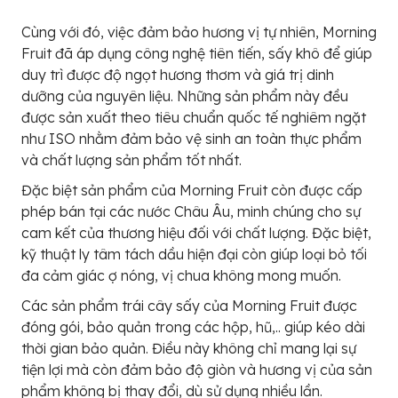
Cùng với đó, việc đảm bảo hương vị tự nhiên, Morning
Fruit đã áp dụng công nghệ tiên tiến, sấy khô để giúp
duy trì được độ ngọt hương thơm và giá trị dinh
dưỡng của nguyên liệu. Những sản phẩm này đều
được sản xuất theo tiêu chuẩn quốc tế nghiêm ngặt
như ISO nhằm đảm bảo vệ sinh an toàn thực phẩm
và chất lượng sản phẩm tốt nhất.
Đặc biệt sản phẩm của Morning Fruit còn được cấp
phép bán tại các nước Châu Âu, minh chúng cho sự
cam kết của thương hiệu đối với chất lượng. Đặc biệt,
kỹ thuật ly tâm tách dầu hiện đại còn giúp loại bỏ tối
đa cảm giác ợ nóng, vị chua không mong muốn.
Các sản phẩm trái cây sấy của Morning Fruit được
đóng gói, bảo quản trong các hộp, hũ,.. giúp kéo dài
thời gian bảo quản. Điều này không chỉ mang lại sự
tiện lợi mà còn đảm bảo độ giòn và hương vị của sản
phẩm không bị thay đổi, dù sử dụng nhiều lần.