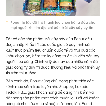
Fonut từ lâu đã trở thành lựa chọn hàng đầu cho
mọi người khi tìm địa chỉ bán trái cây sấy uy tín
Tất cả các sản phẩm trái cây sấy của Fonut đều
được nhập khẩu từ các quốc gia có quy trình sản
xuất thực phẩm tiêu chuẩn quốc tế và trải qua các
khâu chọn lọc, kiểm tra kỹ càng trước khi đến đến tay
người tiêu dùng. Chính vì lý do này qua nhiều năm đã
giúp công ty duy trì được thương hiệu và phát triển uy
tín trên thị trường.
Bên cạnh đó, Fonut cũng chú trọng phát triển các
kênh mua sắm trực tuyến như Shopee, Lazada,
Tiktok, FB,… giúp khách hàng dễ dàng tìm kiếm và
đặt hàng sản phẩm một cách thuận lợi. Đối với khách
hàng có nhu cầu mua sỉ hoặc số lượng lớn, Fonut