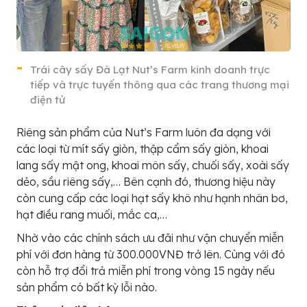
Trái cây sấy Đà Lạt Nut’s Farm kinh doanh trực
tiếp và trực tuyến thông qua các trang thương mại
điện tử
Riêng sản phẩm của Nut’s Farm luôn đa dạng với
các loại từ mít sấy giòn, thập cẩm sấy giòn, khoai
lang sấy mật ong, khoai môn sấy, chuối sấy, xoài sấy
dẻo, sầu riêng sấy,… Bên cạnh đó, thương hiệu này
còn cung cấp các loại hạt sấy khô như hạnh nhân bơ,
hạt điều rang muối, mắc ca,…
Nhờ vào các chính sách ưu đãi như vận chuyển miễn
phí với đơn hàng từ 300.000VNĐ trở lên. Cùng với đó
còn hỗ trợ đổi trả miễn phí trong vòng 15 ngày nếu
sản phẩm có bất kỳ lỗi nào.