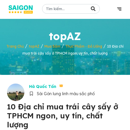
topAZ
/
/
/
/
Trang Chủ
topAZ
Mua Sắm
Thực Phẩm - Đồ Uống
10 Địa chỉ
mua trái cây sấy ở TPHCM ngon, uy tín, chất lượng
Hà Quốc Tấn
Sài Gòn lung linh màu sắc phố
10 Địa chỉ mua trái cây sấy ở
TPHCM ngon, uy tín, chất
lượng