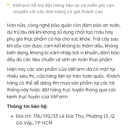
ViliFarm hỗ trợ đặt hàng tiện lợi và miễn phí vận
chuyển với các đơn hàng có giá thành cao
Hơn nữa, công nghệ bảo quản còn đảm bảo an toàn,
dự trữ lâu dài khi không sử dụng chất tạo màu hay
phụ gia thực phẩm có hại cho sức khỏe. Trái cây sau
khi sấy còn được cam kết không bị thấm dầu, không
biến dạng, không bị xâm nhập bởi vi khuẩn, đảm bảo
đầy đủ các tiêu chuẩn vệ sinh an toàn thực phẩm.
Hiện nay các sản phẩm của ViliFarm đã có mặt tại
nhiều siêu thị, cửa hàng tiện lợi trên toàn quốc. Khách
hàng có thể dễ dàng tìm mua sản phẩm tại các hệ
thống này hoặc đặt hàng trực tuyến thông qua các
kênh trực tuyến của ViliFarm.
Thông tin liên hệ:
Địa chỉ: 736/192/33 Lê Đức Thọ, Phường 15, Q.
Gò Vấp, TP HCM