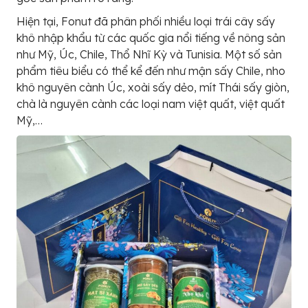
Hiện tại, Fonut đã phân phối nhiều loại trái cây sấy
khô nhập khẩu từ các quốc gia nổi tiếng về nông sản
như Mỹ, Úc, Chile, Thổ Nhĩ Kỳ và Tunisia. Một số sản
phẩm tiêu biểu có thể kể đến như mận sấy Chile, nho
khô nguyên cành Úc, xoài sấy dẻo, mít Thái sấy giòn,
chà là nguyên cành các loại nam việt quất, việt quất
Mỹ,…