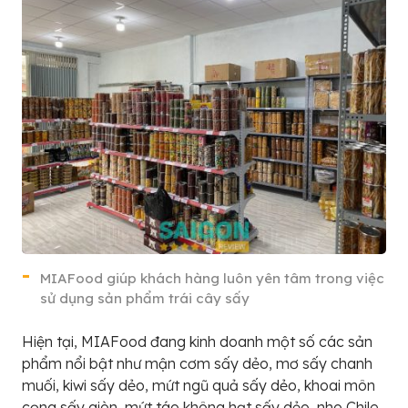
MIAFood giúp khách hàng luôn yên tâm trong việc
sử dụng sản phẩm trái cây sấy
Hiện tại, MIAFood đang kinh doanh một số các sản
phẩm nổi bật như mận cơm sấy dẻo, mơ sấy chanh
muối, kiwi sấy dẻo, mứt ngũ quả sấy dẻo, khoai môn
cọng sấy giòn, mứt táo không hạt sấy dẻo, nho Chile