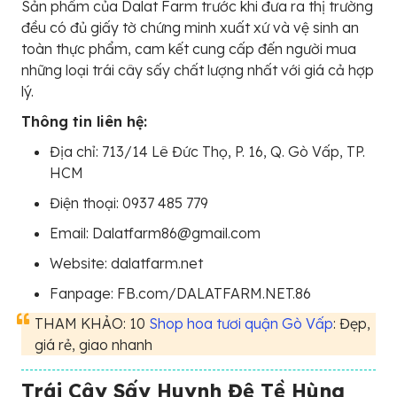
Sản phẩm của Dalat Farm trước khi đưa ra thị trường
đều có đủ giấy tờ chứng minh xuất xứ và vệ sinh an
toàn thực phẩm, cam kết cung cấp đến người mua
những loại trái cây sấy chất lượng nhất với giá cả hợp
lý.
Thông tin liên hệ:
Địa chỉ: 713/14 Lê Đức Thọ, P. 16, Q. Gò Vấp, TP.
HCM
Điện thoại: 0937 485 779
Email: Dalatfarm86@gmail.com
Website: dalatfarm.net
Fanpage: FB.com/DALATFARM.NET.86
THAM KHẢO: 10
Shop hoa tươi quận Gò Vấp
: Đẹp,
giá rẻ, giao nhanh
Trái Cây Sấy Huynh Đệ Tề Hùng