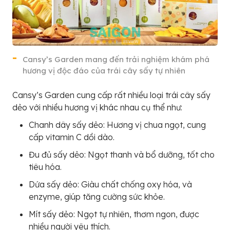
Cansy’s Garden mang đến trải nghiệm khám phá
hương vị độc đáo của trái cây sấy tự nhiên
Cansy’s Garden cung cấp rất nhiều loại trái cây sấy
dẻo với nhiều hương vị khác nhau cụ thể như:
Chanh dây sấy dẻo: Hương vị chua ngọt, cung
cấp vitamin C dồi dào.
Đu đủ sấy dẻo: Ngọt thanh và bổ dưỡng, tốt cho
tiêu hóa.
Dứa sấy dẻo: Giàu chất chống oxy hóa, và
enzyme, giúp tăng cường sức khỏe.
Mít sấy dẻo: Ngọt tự nhiên, thơm ngon, được
nhiều người yêu thích.