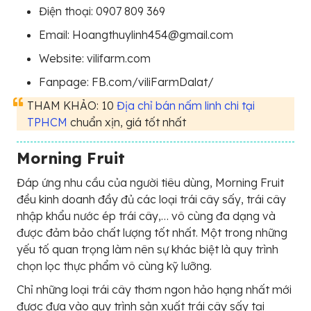
Điện thoại: 0907 809 369
Email: Hoangthuylinh454@gmail.com
Website: vilifarm.com
Fanpage: FB.com/viliFarmDalat/
THAM KHẢO: 10
Địa chỉ bán nấm linh chi tại
TPHCM
chuẩn xịn, giá tốt nhất
Morning Fruit
Đáp ứng nhu cầu của người tiêu dùng, Morning Fruit
đều kinh doanh đầy đủ các loại trái cây sấy, trái cây
nhập khẩu nước ép trái cây,… vô cùng đa dạng và
được đảm bảo chất lượng tốt nhất. Một trong những
yếu tố quan trọng làm nên sự khác biệt là quy trình
chọn lọc thực phẩm vô cùng kỹ lưỡng.
Chỉ những loại trái cây thơm ngon hảo hạng nhất mới
được đưa vào quy trình sản xuất trái cây sấy tại