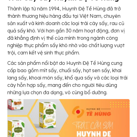
Thành lập từ năm 1994, Huynh Đệ Tề Hùng đã trở
thành thương hiệu hàng đầu tại Việt Nam, chuyên
sản xuất và kinh doanh các loại trái cây sấy, rau củ
quả sấy khô. Với hơn gần 30 năm hoạt động, đơn vị
đã khẳng định vị thế của mình trong ngành công
nghiệp thực phẩm sấy khô nhờ vào chất lượng vượt
trội, cam kết vệ sinh thực phẩm.
Các sản phẩm nổi bật do Huynh Đệ Tề Hùng cung
cấp bao gồm mít sấy, chuối sấy, hạt sen sấy, khai
lang sấy, khoai môn sấy, khổ qua sấy và các loại trái
cây hỗn hợp sấy, mang đến cho người tiêu dùng
những lựa chọn đa dạng, vô cùng bổ dưỡng.