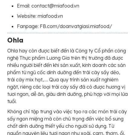
Email: contact@miafood.vn
Website: miafood.vn
Fanpage: FB.com/doanvatgiasi.miafood/
Ohla
Ohla hay còn được biết đến là Công ty Cổ phần công
nghệ Thực phẩm Lương Gia trên thị trường đã được
nhiều người biết đến khi sản xuất, kinh doanh các sản
phẩm từ ngũ cốc dinh dưỡng đến trái cây sấy dẻo,
trái cây mix hạt,…. Qua quy trình sản xuất nghiêm
ngặt, riêng các loại trái cây sấy đã có được hương vị
tươi ngon, dễ ăn, giàu dinh dưỡng, phù hợp với mọi lứa
tuổi.
Không chỉ tập trung vào việc tạo ra các món trái cây
sấy ngon miệng mà còn chú trọng đến việc bổ sung
chất dinh dưỡng thiết yếu cho người sử dụng. Từ
nguồn nguyên liệu tươi ngon như xoài, cam, thơm, ổi,