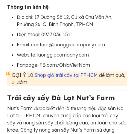
Thông tin liên hệ:
Địa chỉ: 17 Đường Số 12, Cư xá Chu Văn An,
Phường 26, Q. Bình Thạnh, TPHCM
Điện thoại: 0937 036 151
Email: contact@luonggiacompany.com
Website: luonggiacompany.com
Fanpage: FB.com/OhlaVietNam
GỢI Ý: 10
Shop giỏ trái cây tại TPHCM
để làm quà,
đi đám
Trái cây sấy Đà Lạt Nut’s Farm
Nut’s Farm được biết đến là thương hiệu đặc sản Đà
Lạt tại TP.HCM, chuyên cung cấp các loại trái cây
sấy và nông sản sấy chất lượng cao, an toàn cho sức
khỏe. Công ty nông sản sấy Nut’s Farm sử dụng