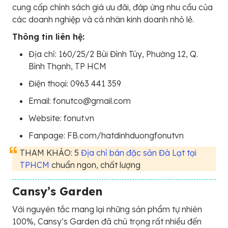
cung cấp chính sách giá ưu đãi, đáp ứng nhu cầu của
các doanh nghiệp và cá nhân kinh doanh nhỏ lẻ.
Thông tin liên hệ:
Địa chỉ: 160/25/2 Bùi Đình Túy, Phường 12, Q.
Bình Thạnh, TP HCM
Điện thoại: 0963 441 359
Email: fonutco@gmail.com
Website: fonut.vn
Fanpage: FB.com/hatdinhduongfonutvn
THAM KHẢO: 5
Địa chỉ bán đặc sản Đà Lạt tại
TPHCM
chuẩn ngon, chất lượng
Cansy’s Garden
Với nguyên tắc mang lại những sản phẩm tự nhiên
100%, Cansy’s Garden đã chú trọng rất nhiều đến