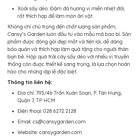
Xoài sấy dẻo: Đậm đà hương vị miền nhiệt đới,
rất thích hợp để làm món ăn vặt.
Không chỉ chú trọng đến chất lượng sản phẩm,
Cansy’s Garden luôn đầu tư vào mẫu mã bao bì. Sản
phẩm được đóng gói đẹp mắt và tiện lợi, dễ dàng
bảo quản và thích hợp làm quà tặng cho người thân
bạn bè. Hộp quà trái cây sấy dẻo với nhiều vị truyền
thống còn được thiết kế sang trọng, là lựa chọn hoàn
hảo cho những dịp lễ đặc biệt.
Thông tin liên hệ:
Địa chỉ: 793/46 Trần Xuân Soạn, P. Tân Hưng,
Quận 7, TP HCM
Điện thoại: 028 6272 2128
Email: cs@cansygarden.com
Website: cansygarden.com