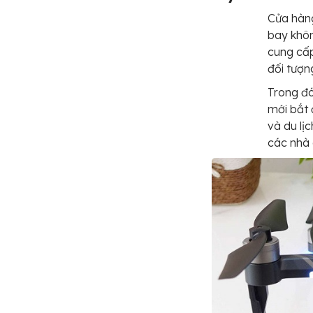
Cửa hàn
bay khôn
cung cấ
đối tượn
Trong đó
mới bắt 
và du lị
các nhà