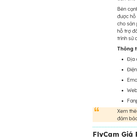
Bên cạnh
được hỗ 
cho sản 
hỗ trợ đ
trình sử 
Thông ti
Địa 
Điện
Ema
Webs
Fan
Xem thêm
đảm bảo 
FlyCam Giá 