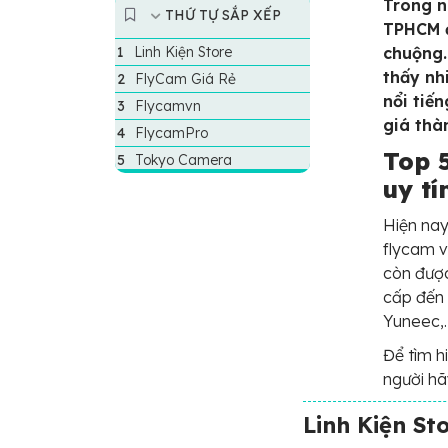
Trong n
THỨ TỰ SẮP XẾP
TPHCM đ
Linh Kiện Store
chuộng.
thấy nh
FlyCam Giá Rẻ
nổi tiế
Flycamvn
giá thà
FlycamPro
Top 
Tokyo Camera
uy tí
Hiện nay
flycam v
còn đượ
cấp đến 
Yuneec,
Để tìm h
người hã
Linh Kiện St