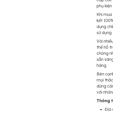
phụ kiện
Khi mua
kết 100%
dụng chí
sử dụng.
Với nhiề
thể hỗ t
chóng nh
sẵn sàng
hàng.
Bên cạnh
mọi thắc
dùng cảm
với nhữn
Thông ti
Địa 