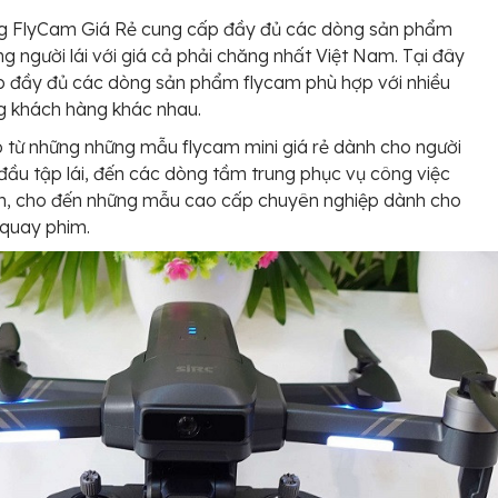
g FlyCam Giá Rẻ cung cấp đầy đủ các dòng sản phẩm
g người lái với giá cả phải chăng nhất Việt Nam. Tại đây
p đầy đủ các dòng sản phẩm flycam phù hợp với nhiều
g khách hàng khác nhau.
 từ những những mẫu flycam mini giá rẻ dành cho người
đầu tập lái, đến các dòng tầm trung phục vụ công việc
ch, cho đến những mẫu cao cấp chuyên nghiệp dành cho
 quay phim.