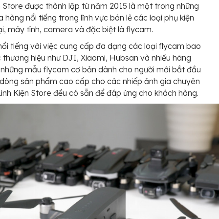
n Store được thành lập từ năm 2015 là một trong những
a hàng nổi tiếng trong lĩnh vực bán lẻ các loại phụ kiện
ại, máy tính, camera và đặc biệt là flycam.
nổi tiếng với việc cung cấp đa dạng các loại flycam bao
thương hiệu như DJI, Xiaomi, Hubsan và nhiều hãng
 những mẫu flycam cơ bản dành cho người mới bắt đầu
 dòng sản phẩm cao cấp cho các nhiếp ảnh gia chuyên
Linh Kiện Store đều có sẵn để đáp ứng cho khách hàng.