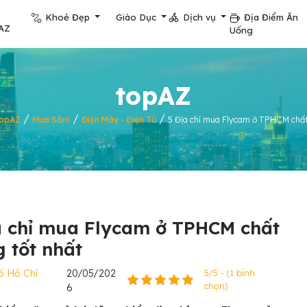
Khoẻ Đẹp
Giáo Dục
Dịch vụ
Địa Điểm Ăn
AZ
Uống
topAZ
/
/
/
opAZ
Mua Sắm
Điện Máy - Điện Tử
5 Địa chỉ mua Flycam ở TPHCM chất
a chỉ mua Flycam ở TPHCM chất
g tốt nhất
ố Hồ Chí
20/05/202
5/5 - (1 bình
chọn)
6