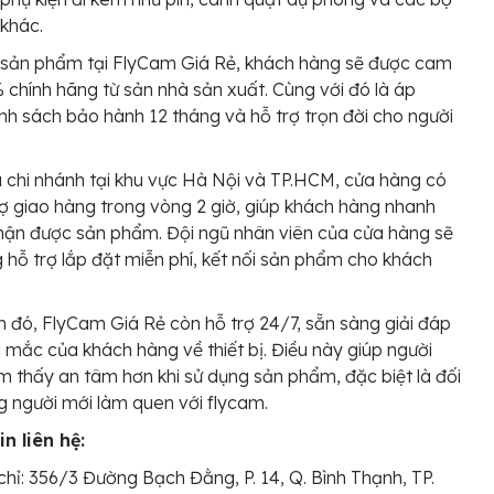
 khác.
 sản phẩm tại FlyCam Giá Rẻ, khách hàng sẽ được cam
 chính hãng từ sản nhà sản xuất. Cùng với đó là áp
nh sách bảo hành 12 tháng và hỗ trợ trọn đời cho người
u chi nhánh tại khu vực Hà Nội và TP.HCM, cửa hàng có
rợ giao hàng trong vòng 2 giờ, giúp khách hàng nhanh
ận được sản phẩm. Đội ngũ nhân viên của cửa hàng sẽ
 hỗ trợ lắp đặt miễn phí, kết nối sản phẩm cho khách
 đó, FlyCam Giá Rẻ còn hỗ trợ 24/7, sẵn sàng giải đáp
 mắc của khách hàng về thiết bị. Điều này giúp người
 thấy an tâm hơn khi sử dụng sản phẩm, đặc biệt là đối
g người mới làm quen với flycam.
n liên hệ:
chỉ: 356/3 Đường Bạch Đằng, P. 14, Q. Bình Thạnh, TP.