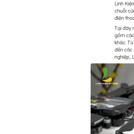
Linh Kiệ
chuỗi cử
điện tho
Tại đây 
gồm các 
khác. Từ
đến các
nghiệp, 