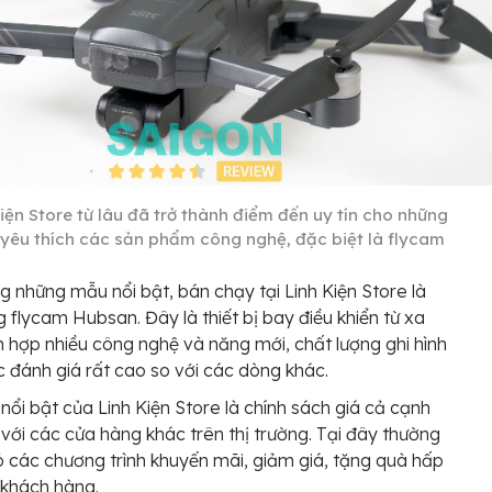
iện Store từ lâu đã trở thành điểm đến uy tín cho những
 yêu thích các sản phẩm công nghệ, đặc biệt là flycam
g những mẫu nổi bật, bán chạy tại Linh Kiện Store là
 flycam Hubsan. Đây là thiết bị bay điều khiển từ xa
h hợp nhiều công nghệ và năng mới, chất lượng ghi hình
 đánh giá rất cao so với các dòng khác.
nổi bật của Linh Kiện Store là chính sách giá cả cạnh
 với các cửa hàng khác trên thị trường. Tại đây thường
 các chương trình khuyến mãi, giảm giá, tặng quà hấp
 khách hàng.