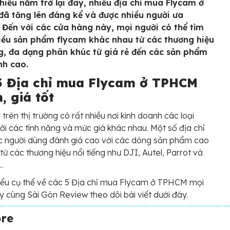
hiều năm trở lại đây, nhiều địa chỉ mua Flycam ở
ã tăng lên đáng kể và được nhiều người ưa
 Đến với các cửa hàng này, mọi người có thể tìm
iều sản phẩm flycam khác nhau từ các thương hiệu
ng, đa dạng phân khúc từ giá rẻ đến các sản phẩm
nh cao.
5 Địa chỉ mua Flycam ở TPHCM
n, giá tốt
 trên thị trường có rất nhiều nơi kinh doanh các loại
ới các tính năng và mức giá khác nhau. Một số địa chỉ
c người dùng đánh giá cao với các dòng sản phẩm cao
từ các thương hiệu nổi tiếng như DJI, Autel, Parrot và
…
iểu cụ thể về các 5 Địa chỉ mua Flycam ở TPHCM mọi
y cùng Sài Gòn Review theo dõi bài viết dưới đây.
ore