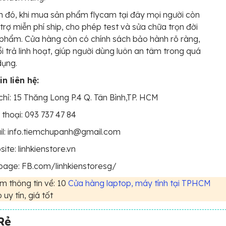
 đó, khi mua sản phẩm flycam tại đây mọi người còn
trợ miễn phí ship, cho phép test và sửa chữa trọn đời
phẩm. Cửa hàng còn có chính sách bảo hành rõ ràng,
ổi trả linh hoạt, giúp người dùng luôn an tâm trong quá
dụng.
n liên hệ:
chỉ: 15 Thăng Long P.4 Q. Tân Bình,TP. HCM
 thoại: 093 737 47 84
il: info.tiemchupanh@gmail.com
ite: linhkienstore.vn
page: FB.com/linhkienstoresg/
 thông tin về: 10
Cửa hàng laptop, máy tính tại TPHCM
uy tín, giá tốt
Rẻ