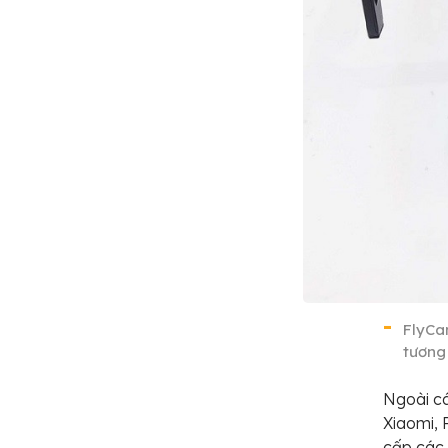
FlyCa
tương
Ngoài cá
Xiaomi,
cấp các 