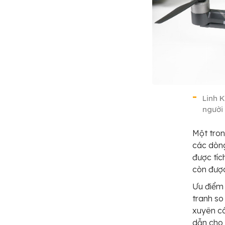
Linh K
người
Một tron
các dòng
được tíc
còn được
Ưu điểm 
tranh so
xuyên có
dẫn cho