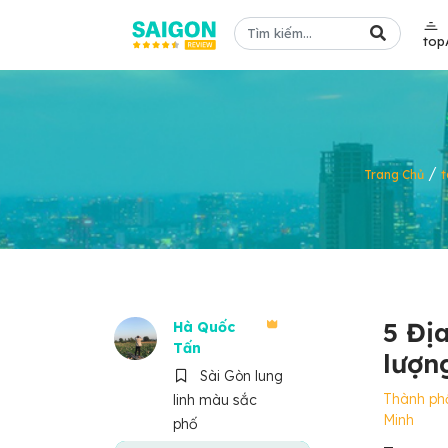
top
/
Trang Chủ
t
5 Đị
Hà Quốc
Tấn
lượn
Sài Gòn lung
Thành ph
linh màu sắc
Minh
phố