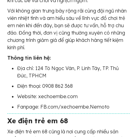
khi các bé vui chơi và nghịch ngợm.
Với không gian trưng bày rộng rãi cùng đội ngũ nhân
viên nhiệt tình và am hiểu sâu về lĩnh vực đồ chơi trẻ
em nên khi đến đây, bạn sẽ được tư vấn, hỗ trợ chu
đáo. Đồng thời, đơn vị cũng thường xuyên có những
chương trình giảm giá để giúp khách hàng tiết kiệm
kinh phí.
Thông tin liên hệ:
Địa chỉ: 124 Tô Ngọc Vân, P. Linh Tây, TP. Thủ
Đức, TPHCM
Điện thoại: 0908 862 368
Website: xechoembe.com
Fanpage: FB.com/xechoembe.Nemoto
Xe điện trẻ em 68
Xe điện trẻ em 68 cũng là nơi cung cấp nhiều sản