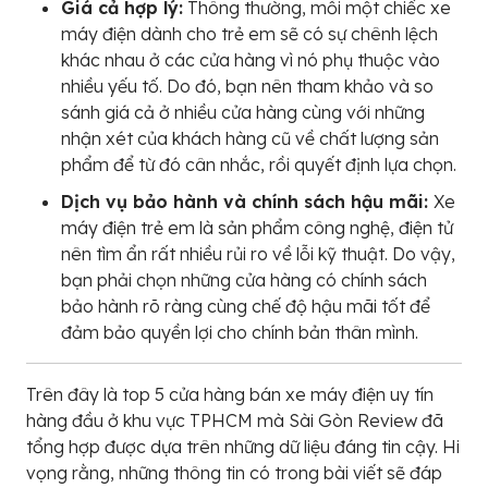
Giá cả hợp lý:
Thông thường, mỗi một chiếc xe
máy điện dành cho trẻ em sẽ có sự chênh lệch
khác nhau ở các cửa hàng vì nó phụ thuộc vào
nhiều yếu tố. Do đó, bạn nên tham khảo và so
sánh giá cả ở nhiều cửa hàng cùng với những
nhận xét của khách hàng cũ về chất lượng sản
phẩm để từ đó cân nhắc, rồi quyết định lựa chọn.
Dịch vụ bảo hành và chính sách hậu mãi:
Xe
máy điện trẻ em là sản phẩm công nghệ, điện tử
nên tìm ẩn rất nhiều rủi ro về lỗi kỹ thuật. Do vậy,
bạn phải chọn những cửa hàng có chính sách
bảo hành rõ ràng cùng chế độ hậu mãi tốt để
đảm bảo quyền lợi cho chính bản thân mình.
Trên đây là top 5 cửa hàng bán xe máy điện uy tín
hàng đầu ở khu vực TPHCM mà Sài Gòn Review đã
tổng hợp được dựa trên những dữ liệu đáng tin cậy. Hi
vọng rằng, những thông tin có trong bài viết sẽ đáp