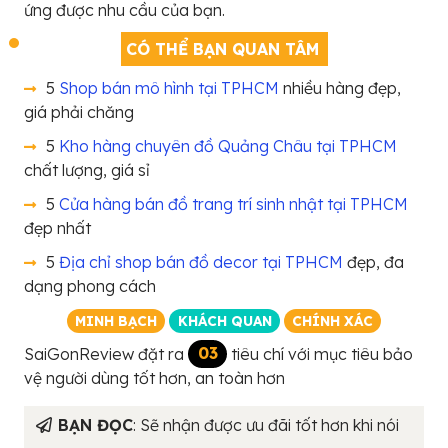
ứng được nhu cầu của bạn.
CÓ THỂ BẠN QUAN TÂM
5
Shop bán mô hình tại TPHCM
nhiều hàng đẹp,
giá phải chăng
5
Kho hàng chuyên đồ Quảng Châu tại TPHCM
chất lượng, giá sỉ
5
Cửa hàng bán đồ trang trí sinh nhật tại TPHCM
đẹp nhất
5
Địa chỉ shop bán đồ decor tại TPHCM
đẹp, đa
dạng phong cách
MINH BẠCH
KHÁCH QUAN
CHÍNH XÁC
SaiGonReview đặt ra
03
tiêu chí với mục tiêu bảo
vệ người dùng tốt hơn, an toàn hơn
BẠN ĐỌC
: Sẽ nhận được ưu đãi tốt hơn khi nói