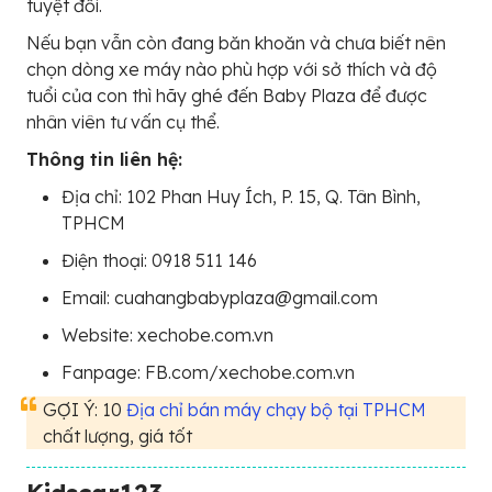
tuyệt đối.
Nếu bạn vẫn còn đang băn khoăn và chưa biết nên
chọn dòng xe máy nào phù hợp với sở thích và độ
tuổi của con thì hãy ghé đến Baby Plaza để được
nhân viên tư vấn cụ thể.
Thông tin liên hệ:
Địa chỉ: 102 Phan Huy Ích, P. 15, Q. Tân Bình,
TPHCM
Điện thoại: 0918 511 146
Email: cuahangbabyplaza@gmail.com
Website: xechobe.com.vn
Fanpage: FB.com/xechobe.com.vn
GỢI Ý: 10
Địa chỉ bán máy chạy bộ tại TPHCM
chất lượng, giá tốt