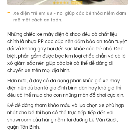
Xe điện trẻ em 68 – nơi giúp các bé thỏa niềm đam
mê một cách an toàn.
Những chiếc xe máy điện ở shop đều có chất liệu
chính là nhựa PP cao cấp nên đảm bảo an toàn tuyệt
đối và không gây hại đến sức khỏe của trẻ nhỏ. Đặc
biệt, phần gầm được bọc kim loại chắc chắn và có lò
xò giảm sốc nên giúp các bé có thể dễ dàng di
chuyển xe trên mọi địa hình.
Hơn nữa, ở đây có đa dạng phân khúc giá xe máy
điện nên dù bạn là gia đình bình dân hay khá giả thì
đều có thể mua cho con những món đồ chơi cực xịn.
Để dễ dàng tham khảo mẫu và lựa chọn xe phù hợp
nhất cho bé thì bạn có thể trực tiếp tiếp đến với
showroom cửa hàng nằm tại đường Lê Văn Quới,
quận Tân Bình.