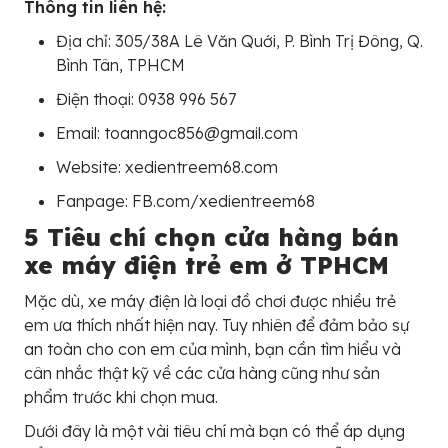
Thông tin liên hệ:
Địa chỉ: 305/38A Lê Văn Quới, P. Bình Trị Đông, Q.
Bình Tân, TPHCM
Điện thoại: 0938 996 567
Email: toanngoc856@gmail.com
Website: xedientreem68.com
Fanpage: FB.com/xedientreem68
5 Tiêu chí chọn cửa hàng bán
xe máy điện trẻ em ở TPHCM
Mặc dù, xe máy điện là loại đồ chơi được nhiều trẻ
em ưa thích nhất hiện nay. Tuy nhiên để đảm bảo sự
an toàn cho con em của mình, bạn cần tìm hiểu và
cân nhắc thật kỹ về các cửa hàng cũng như sản
phẩm trước khi chọn mua.
Dưới đây là một vài tiêu chí mà bạn có thể áp dụng