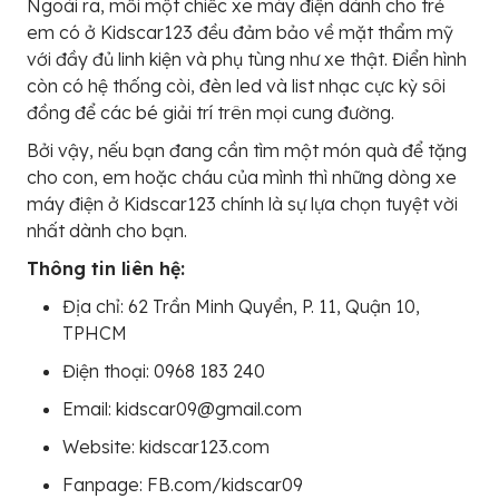
Ngoài ra, mỗi một chiếc xe máy điện dành cho trẻ
em có ở Kidscar123 đều đảm bảo về mặt thẩm mỹ
với đầy đủ linh kiện và phụ tùng như xe thật. Điển hình
còn có hệ thống còi, đèn led và list nhạc cực kỳ sôi
đồng để các bé giải trí trên mọi cung đường.
Bởi vậy, nếu bạn đang cần tìm một món quà để tặng
cho con, em hoặc cháu của mình thì những dòng xe
máy điện ở Kidscar123 chính là sự lựa chọn tuyệt vời
nhất dành cho bạn.
Thông tin liên hệ:
Địa chỉ: 62 Trần Minh Quyền, P. 11, Quận 10,
TPHCM
Điện thoại: 0968 183 240
Email: kidscar09@gmail.com
Website: kidscar123.com
Fanpage: FB.com/kidscar09