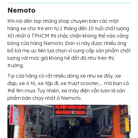
Nemoto
Khi nói đến top những shop chuyên bán các mặt
hàng xe cho trẻ em từ 1 tháng đến 10 tuổi chất lượng
tốt nhất ở TPHCM thì chắc chắn không thể nào vắng
bóng cửa hàng Nemoto. Đơn vị này được nhiều ông
bố bà mẹ ưu tiên lựa chọn vì cung cấp sản phẩm chất
lượng với mức giá không hề đắt đỏ như trên thị
trường.
Tại cửa hàng có rất nhiều dòng xe như xe đẩy, xe
đạp, xe ô tô, xe tập đi, xe trượt scooter,… mà bạn có
thể tìm mua. Tuy nhiên, xe máy điện vẫn luôn là sản
phẩm bán chạy nhất ở Nemoto.