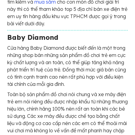
tìm kiếm và
mua sắm
cho con món đồ chơi giải trí
này thì có thể tham khảo top 5 địa chỉ bán xe điện trẻ
em uy tín hàng đầu khu vực TPHCM được gọi ý trong
bài viết dưới đây.
Baby Diamond
Cửa hàng Baby Diamond được biết đến là một trong
những shop bán những sản phẩm đồ chơi trẻ em cực
kỳ chất lượng và an toàn, có thể giúp tăng khả năng
phát triển trí tuệ của trẻ. Đồng thời mức giá bán cũng
có tính cạnh tranh cao nên rất phù hợp với điều kiện
tài chính của mỗi gia đình.
Toàn bộ sản phẩm đồ chơi nói chung và xe máy điện
trẻ em nói riêng đều được nhập khẩu từ những thương
hiệu lớn, chính hãng 100% nên rất an toàn khi các bé
sử dụng. Các xe máy đều được chế tạo bằng chất
liệu và động cơ cao cấp nên các em có thể thoải mái
vui chơi mà không lo về vấn đề mất phanh hay chập