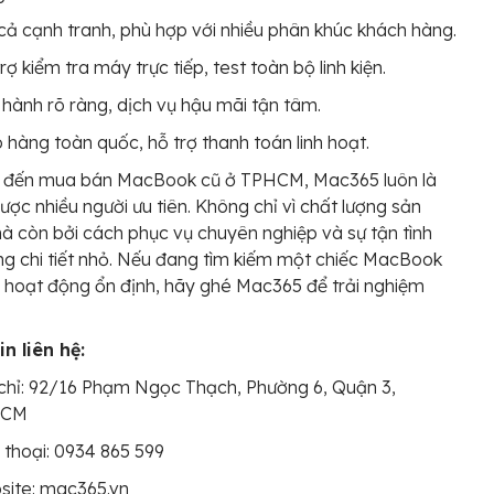
cả cạnh tranh, phù hợp với nhiều phân khúc khách hàng.
rợ kiểm tra máy trực tiếp, test toàn bộ linh kiện.
hành rõ ràng, dịch vụ hậu mãi tận tâm.
 hàng toàn quốc, hỗ trợ thanh toán linh hoạt.
c đến mua bán MacBook cũ ở TPHCM, Mac365 luôn là
được nhiều người ưu tiên. Không chỉ vì chất lượng sản
 còn bởi cách phục vụ chuyên nghiệp và sự tận tình
ng chi tiết nhỏ. Nếu đang tìm kiếm một chiếc MacBook
 hoạt động ổn định, hãy ghé Mac365 để trải nghiệm
.
n liên hệ:
chỉ: 92/16 Phạm Ngọc Thạch, Phường 6, Quận 3,
HCM
 thoại: 0934 865 599
site: mac365.vn