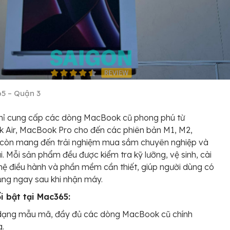
5 – Quận 3
hỉ cung cấp các dòng MacBook cũ phong phú từ
 Air, MacBook Pro cho đến các phiên bản M1, M2,
còn mang đến trải nghiệm mua sắm chuyên nghiệp và
i. Mỗi sản phẩm đều được kiểm tra kỹ lưỡng, vệ sinh, cài
hệ điều hành và phần mềm cần thiết, giúp người dùng có
ụng ngay sau khi nhận máy.
i bật tại Mac365:
dạng mẫu mã, đầy đủ các dòng MacBook cũ chính
g.