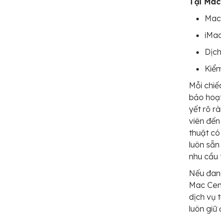
Tại Mac
MacB
iMac
Dịch
Kiểm
Mỗi chiế
bảo hoạt
yết rõ r
viên đến
thuật có
luôn sẵn
nhu cầu 
Nếu đan
Mac Cent
dịch vụ 
luôn giữ