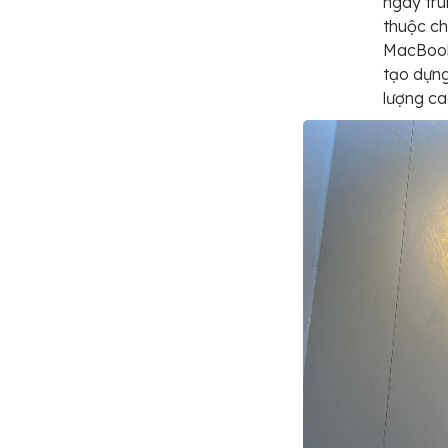
ngay tru
thuộc ch
MacBook
tạo dựng
lượng ca