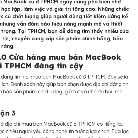
n MacBook cũ ở TPHCM ngày càng phổ biến nhờ
 học tập, làm việc và giải trí tăng cao. Những chiếc
 cũ chất lượng giúp người dùng tiết kiệm đáng kể
, nhưng vẫn đảm bảo hiệu năng mạnh mẽ và thiết
 trọng. Tại TPHCM, bạn dễ dàng tìm thấy nhiều cửa
 tín, chuyên cung cấp sản phẩm chính hãng, bảo
 ràng.
10 Cửa hàng mua bán MacBook
ại TPHCM đáng tin cậy
 đang tìm nơi mua bán MacBook cũ ở TPHCM, đây sẽ là
u ích. Danh sách này giúp bạn chọn được địa chỉ đáng tin
 bảo sản phẩm chất lượng, giá tốt và chế độ hậu mãi
ận 3
là địa chỉ mua bán MacBook cũ ở TPHCM có tiếng lâu
c nhiều người yêu công nghệ tin tưởng lựa chọn. Tọa lạc