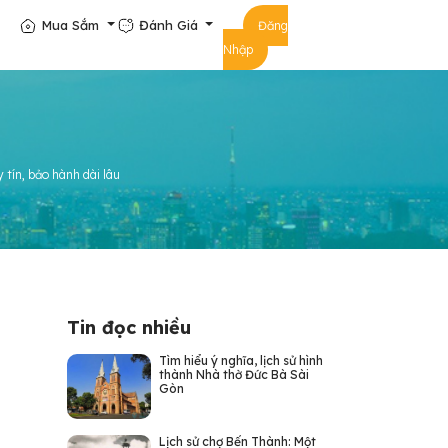
Mua Sắm
Đánh Giá
Đăng
Nhập
tín, bảo hành dài lâu
Tin đọc nhiều
Tìm hiểu ý nghĩa, lịch sử hình
thành Nhà thờ Đức Bà Sài
Gòn
Lịch sử chợ Bến Thành: Một