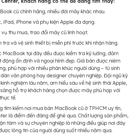
 Center, khách hàng có thể dễ dàng tìm thấy:
ook cũ chính hãng, nhiều đời máy khác nhau.
, iPad, iPhone và phụ kiện Apple đa dạng.
 vụ thu mua, trao đổi máy cũ linh hoạt.
 tra và vệ sinh thiết bị miễn phí trước khi nhận hàng.
c MacBook tại đây đều được kiểm tra kỹ lưỡng, đảm
 động ổn định và ngoại hình đẹp. Giá bán được niêm
àng, phù hợp với nhiều phân khúc người dùng – từ sinh
 dân văn phòng hay designer chuyên nghiệp. Đội ngũ kỹ
 kinh nghiệm lâu năm, am hiểu sâu về hệ sinh thái Apple,
 sàng hỗ trợ khách hàng chọn được máy phù hợp với
thực tế.
g tìm kiếm nơi mua bán MacBook cũ ở TPHCM uy tín,
er là điểm đến đáng để ghé qua. Chất lượng sản phẩm,
tận tâm và sự chuyên nghiệp là những điều giúp nơi đây
 được lòng tin của người dùng suốt nhiều năm qua.