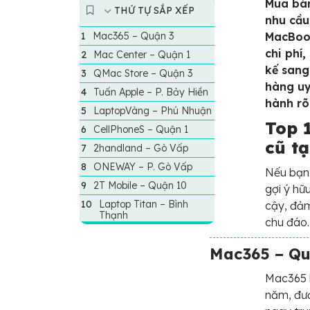
Mua bá
THỨ TỰ SẮP XẾP
nhu cầu
Mac365 – Quận 3
MacBook
chi phí
Mac Center – Quận 1
kế sang
QMac Store – Quận 3
hàng uy
Tuấn Apple – P. Bảy Hiền
hành rõ
LaptopVàng – Phú Nhuận
Top 
CellPhoneS – Quận 1
cũ t
2handland – Gò Vấp
ONEWAY – P. Gò Vấp
Nếu bạn
2T Mobile – Quận 10
gợi ý hữ
Laptop Titan – Bình
cậy, đảm
Thạnh
chu đáo.
Mac365 – Qu
Mac365 
năm, đượ