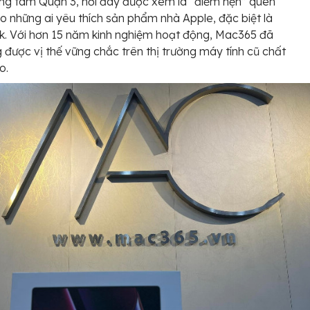
ng tâm Quận 3, nơi đây được xem là “điểm hẹn” quen
o những ai yêu thích sản phẩm nhà Apple, đặc biệt là
. Với hơn 15 năm kinh nghiệm hoạt động, Mac365 đã
 được vị thế vững chắc trên thị trường máy tính cũ chất
o.