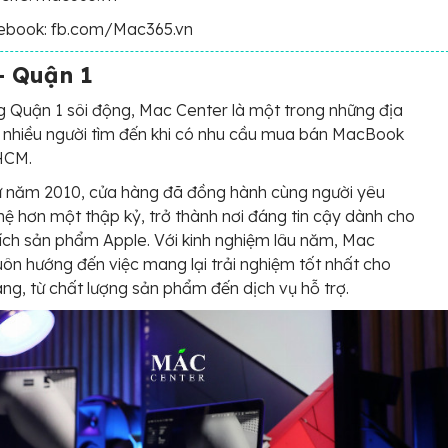
ebook: fb.com/Mac365.vn
– Quận 1
g Quận 1 sôi động, Mac Center là một trong những địa
 nhiều người tìm đến khi có nhu cầu mua bán MacBook
HCM.
ừ năm 2010, cửa hàng đã đồng hành cùng người yêu
ệ hơn một thập kỷ, trở thành nơi đáng tin cậy dành cho
hích sản phẩm Apple. Với kinh nghiệm lâu năm, Mac
uôn hướng đến việc mang lại trải nghiệm tốt nhất cho
ng, từ chất lượng sản phẩm đến dịch vụ hỗ trợ.