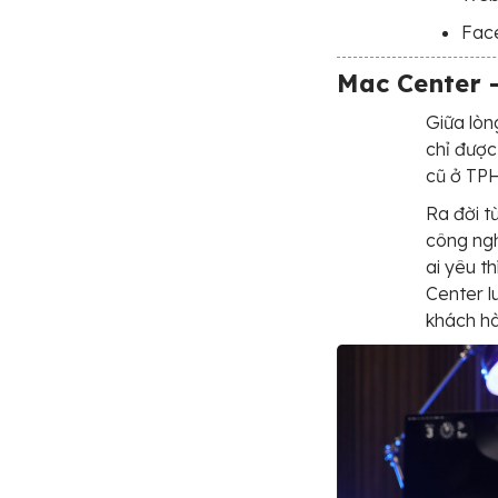
Fac
Mac Center 
Giữa lòn
chỉ được
cũ ở TP
Ra đời t
công ngh
ai yêu t
Center l
khách hà