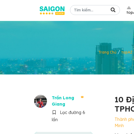
top
/
Trang Chủ
topAZ
10 Đ
Trần Long
Giang
TPHC
Lạc đường 6
Thành ph
lần
Minh