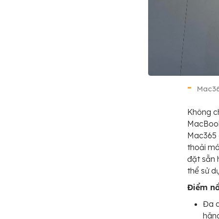
Mac36
Không c
MacBook
Mac365 
thoải má
đặt sẵn 
thể sử d
Điểm nổ
Đa 
hãn