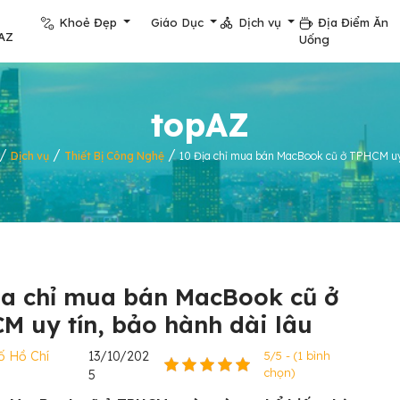
Khoẻ Đẹp
Giáo Dục
Dịch vụ
Địa Điểm Ăn
AZ
Uống
topAZ
/
/
/
Dịch vụ
Thiết Bị Công Nghệ
10 Địa chỉ mua bán MacBook cũ ở TPHCM uy 
ịa chỉ mua bán MacBook cũ ở
M uy tín, bảo hành dài lâu
ố Hồ Chí
13/10/202
5/5 - (1 bình
chọn)
5