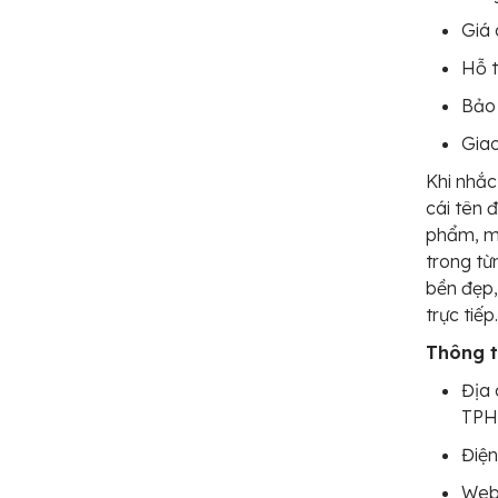
Giá 
Hỗ t
Bảo 
Giao
Khi nhắ
cái tên 
phẩm, mà
trong từ
bền đẹp,
trực tiếp
Thông ti
Địa 
TP
Điện
Web