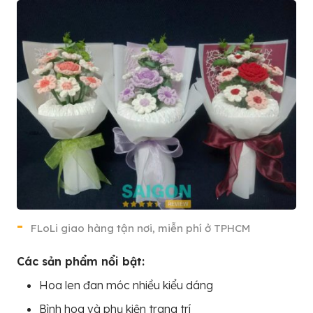
FLoLi giao hàng tận nơi, miễn phí ở TPHCM
Các sản phẩm nổi bật:
Hoa len đan móc nhiều kiểu dáng
Bình hoa và phụ kiện trang trí