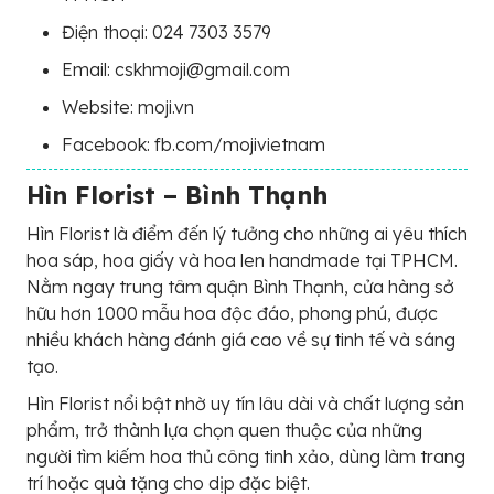
Điện thoại: 024 7303 3579
Email: cskhmoji@gmail.com
Website: moji.vn
Facebook: fb.com/mojivietnam
Hìn Florist – Bình Thạnh
Hìn Florist là điểm đến lý tưởng cho những ai yêu thích
hoa sáp, hoa giấy và hoa len handmade tại TPHCM.
Nằm ngay trung tâm quận Bình Thạnh, cửa hàng sở
hữu hơn 1000 mẫu hoa độc đáo, phong phú, được
nhiều khách hàng đánh giá cao về sự tinh tế và sáng
tạo.
Hìn Florist nổi bật nhờ uy tín lâu dài và chất lượng sản
phẩm, trở thành lựa chọn quen thuộc của những
người tìm kiếm hoa thủ công tinh xảo, dùng làm trang
trí hoặc quà tặng cho dịp đặc biệt.