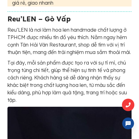
giá rẻ, giao nhanh
Reu’LEN – Gò Vấp
Reu’LEN là nơi làm hoa len handmade chất lượng ở
TPHCM được nhiều tín đồ yêu thích. Nằm ngay hẻm
cạnh Tân Hải Vân Restaurant, shop dễ tìm với vị trí
thuận tiện, mang đến trải nghiệm mua sắm thoải mái.
Tại đây, mỗi sản phẩm được tạo ra với sự tỉ mỉ, chú
trọng từng chi tiết, giúp thể hiện sự tinh tế và phong
cách riêng. Khách hàng sẽ dễ dàng nhận thấy sự
khác biệt trong chất lượng hoa len, từ màu sắc đến
kiểu dáng, phù hợp làm quà tặng, trang trí hoặc sưu
tập.