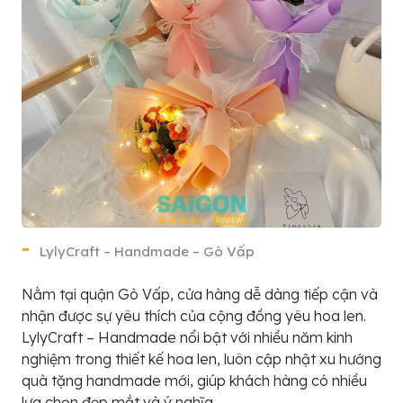
LylyCraft – Handmade – Gò Vấp
Nằm tại quận Gò Vấp, cửa hàng dễ dàng tiếp cận và
nhận được sự yêu thích của cộng đồng yêu hoa len.
LylyCraft – Handmade nổi bật với nhiều năm kinh
nghiệm trong thiết kế hoa len, luôn cập nhật xu hướng
quà tặng handmade mới, giúp khách hàng có nhiều
lựa chọn đẹp mắt và ý nghĩa.