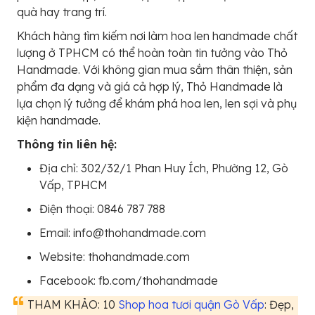
quà hay trang trí.
Khách hàng tìm kiếm nơi làm hoa len handmade chất
lượng ở TPHCM có thể hoàn toàn tin tưởng vào Thỏ
Handmade. Với không gian mua sắm thân thiện, sản
phẩm đa dạng và giá cả hợp lý, Thỏ Handmade là
lựa chọn lý tưởng để khám phá hoa len, len sợi và phụ
kiện handmade.
Thông tin liên hệ:
Địa chỉ: 302/32/1 Phan Huy Ích, Phường 12, Gò
Vấp, TPHCM
Điện thoại: 0846 787 788
Email: info@thohandmade.com
Website: thohandmade.com
Facebook: fb.com/thohandmade
THAM KHẢO: 10
Shop hoa tươi quận Gò Vấp
: Đẹp,