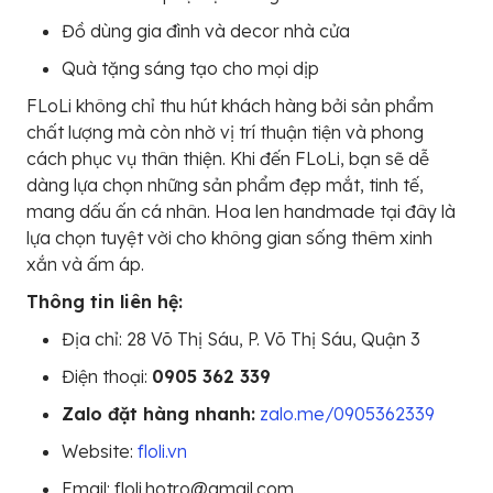
Đồ dùng gia đình và decor nhà cửa
Quà tặng sáng tạo cho mọi dịp
FLoLi không chỉ thu hút khách hàng bởi sản phẩm
chất lượng mà còn nhờ vị trí thuận tiện và phong
cách phục vụ thân thiện. Khi đến FLoLi, bạn sẽ dễ
dàng lựa chọn những sản phẩm đẹp mắt, tinh tế,
mang dấu ấn cá nhân. Hoa len handmade tại đây là
lựa chọn tuyệt vời cho không gian sống thêm xinh
xắn và ấm áp.
Thông tin liên hệ:
Địa chỉ: 28 Võ Thị Sáu, P. Võ Thị Sáu, Quận 3
Điện thoại:
0905 362 339
Zalo đặt hàng nhanh:
zalo.me/0905362339
Website:
floli.vn
Email: floli.hotro@gmail.com