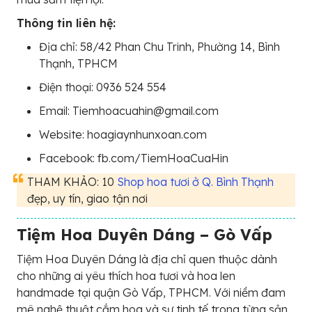
Thông tin liên hệ:
Địa chỉ: 58/42 Phan Chu Trinh, Phường 14, Bình
Thạnh, TPHCM
Điện thoại: 0936 524 554
Email: Tiemhoacuahin@gmail.com
Website: hoagiaynhunxoan.com
Facebook: fb.com/TiemHoaCuaHin
THAM KHẢO: 10
Shop hoa tươi ở Q. Bình Thạnh
đẹp, uy tín, giao tận nơi
Tiệm Hoa Duyên Dáng – Gò Vấp
Tiệm Hoa Duyên Dáng là địa chỉ quen thuộc dành
cho những ai yêu thích hoa tươi và hoa len
handmade tại quận Gò Vấp, TPHCM. Với niềm đam
mê nghệ thuật cắm hoa và sự tinh tế trong từng sản