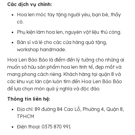
Các dịch vụ chính:
Hoa len móc tay tặng người yêu, bạn bè, thầy
cô.
Phụ kiện làm hoa len, nguyên vật liệu thủ công.
Bán sỉ và lẻ cho các cửa hàng quà tặng,
workshop handmade.
Hoa Len Bảo Bảo là điểm đến lý tưởng cho những ai
muốn sở hữu sản phẩm hoa len tinh tế, đẹp mắt và
mang phong cách riêng. Khách hàng tại quận 8 và
các khu vực lân cận luôn tìm đến Hoa Len Bảo Bảo
để lựa chọn món quà ý nghĩa và độc đáo.
Thông tin liên hệ:
Địa chỉ: 89 đường 84 Cao Lỗ, Phường 4, Quận 8,
TPHCM
Điện thoại: 0375 870 991