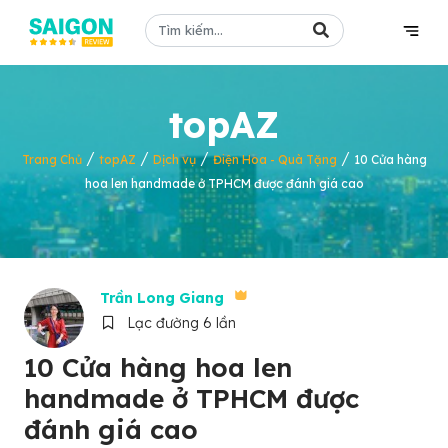
topAZ
/
/
/
/
Trang Chủ
topAZ
Dịch vụ
Điện Hoa - Quà Tặng
10 Cửa hàng
hoa len handmade ở TPHCM được đánh giá cao
Trần Long Giang
Lạc đường 6 lần
10 Cửa hàng hoa len
handmade ở TPHCM được
đánh giá cao