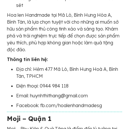
sét
Hoa len Handmade tại Mã Lò, Bình Hưng Hòa A,
Bình Tân, là lựa chọn tuyệt vời cho những ai muốn sở
hữu sản phẩm thủ công tinh xảo và sáng tạo. Khám
phá và trải nghiệm trực tiếp để chọn được sản phẩm
yêu thích, phù hợp không gian hoặc làm quà tặng
độc đáo.
Thông tin liên hệ:
Địa chỉ: Hẻm 477 Mã Lò, Bình Hưng Hoà A, Bình
Tân, TPHCM
Điện thoại: 0944 984 118
Email: huynhthithang@gmail.com
Facebook: fb.com/hoalenhandmadesg
Moji – Quận 1
Moji – Phụ Kiện & Quà Tặng là điểm đến lý tưởng tại