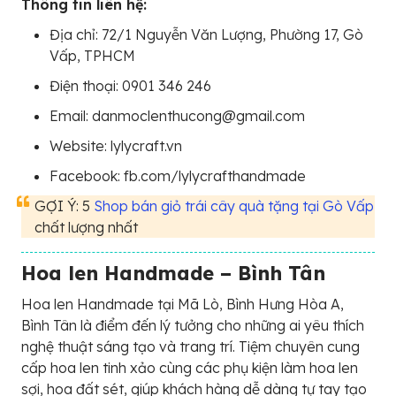
Thông tin liên hệ:
Địa chỉ: 72/1 Nguyễn Văn Lượng, Phường 17, Gò
Vấp, TPHCM
Điện thoại: 0901 346 246
Email: danmoclenthucong@gmail.com
Website: lylycraft.vn
Facebook: fb.com/lylycrafthandmade
GỢI Ý: 5
Shop bán giỏ trái cây quà tặng tại Gò Vấp
chất lượng nhất
Hoa len Handmade – Bình Tân
Hoa len Handmade tại Mã Lò, Bình Hưng Hòa A,
Bình Tân là điểm đến lý tưởng cho những ai yêu thích
nghệ thuật sáng tạo và trang trí. Tiệm chuyên cung
cấp hoa len tinh xảo cùng các phụ kiện làm hoa len
sợi, hoa đất sét, giúp khách hàng dễ dàng tự tay tạo