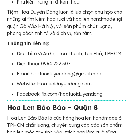
Phụ kiện trang trí đi kèm hoa
Tiệm Hoa Duyên Dáng luôn là lựa chọn phù hợp cho
những ai tìm kiếm hoa tươi và hoa len handmade tại
quận Gò Vấp Hà Nội, với sản phẩm chất lượng,
phong cách tinh tế và dịch vụ tận tâm.
Thông tin liên hệ:
Địa chỉ: 673 Âu Cơ, Tân Thành, Tân Phú, TPHCM
Điện thoại: 0964 722 307
Email: hoatuoiduyendang@gmail.com
Website: Hoatuoiduyendang.com
Facebook: fb.com/hoatuoiduyendang
Hoa Len Bảo Bảo – Quận 8
Hoa Len Bảo Bảo là cửa hàng hoa len handmade ở
TPHCM chất lượng, chuyên cung cấp các sản phẩm
hoa len móc tay tinh xảo, thích hợp làm quà tặng,