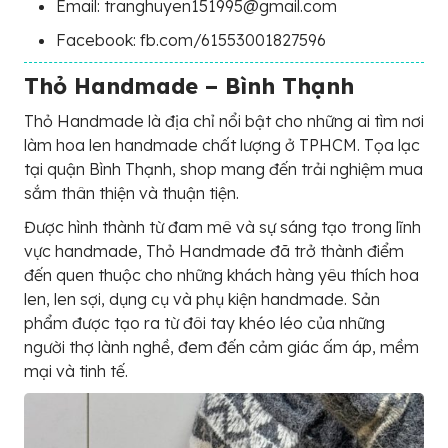
Email: tranghuyen151995@gmail.com
Facebook: fb.com/61553001827596
Thỏ Handmade – Bình Thạnh
Thỏ Handmade là địa chỉ nổi bật cho những ai tìm nơi
làm hoa len handmade chất lượng ở TPHCM. Tọa lạc
tại quận Bình Thạnh, shop mang đến trải nghiệm mua
sắm thân thiện và thuận tiện.
Được hình thành từ đam mê và sự sáng tạo trong lĩnh
vực handmade, Thỏ Handmade đã trở thành điểm
đến quen thuộc cho những khách hàng yêu thích hoa
len, len sợi, dụng cụ và phụ kiện handmade. Sản
phẩm được tạo ra từ đôi tay khéo léo của những
người thợ lành nghề, đem đến cảm giác ấm áp, mềm
mại và tinh tế.