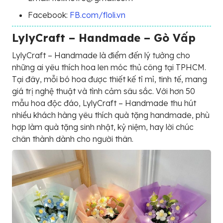
Facebook:
FB.com/floli.vn
LylyCraft – Handmade – Gò Vấp
LylyCraft – Handmade là điểm đến lý tưởng cho
những ai yêu thích hoa len móc thủ công tại TPHCM.
Tại đây, mỗi bó hoa được thiết kế tỉ mỉ, tinh tế, mang
giá trị nghệ thuật và tình cảm sâu sắc. Với hơn 50
mẫu hoa độc đáo, LylyCraft – Handmade thu hút
nhiều khách hàng yêu thích quà tặng handmade, phù
hợp làm quà tặng sinh nhật, kỷ niệm, hay lời chúc
chân thành dành cho người thân.