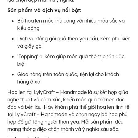
Sản phẩm và dịch vụ nổi bật:
Bó hoa len móc thủ công với nhiều màu sắc và
kiểu dáng
Dịch vụ đóng gói quà theo yêu cầu, kèm phụ kiện
và giấy gói
‘Topping’ đi kèm giúp món quà thêm phần đặc
biệt
Giao hàng trên toàn quốc, tiện lợi cho khách
hàng ở xa
Hoa len tại LylyCraft – Handmade là sự kết hợp giữa
nghệ thuật và cảm xúc, khiến món quà trở nên độc
đáo và bền lâu. Hãy khám phá thế giới hoa len tinh tế
tại LylyCraft – Handmade và chọn ngay bó hoa phù
hợp để gửi tặng người thân yêu. Mỗi sản phẩm đều
mang thông điệp chân thành và ý nghĩa sâu sắc.