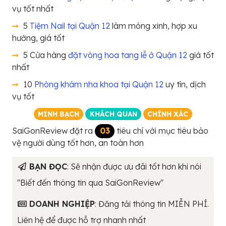
vụ tốt nhất
5
Tiệm Nail tại Quận 12
làm móng xinh, hợp xu
hướng, giá tốt
5 Cửa hàng
đặt vòng hoa tang lễ ở Quận 12
giá tốt
nhất
10
Phòng khám nha khoa tại Quận 12
uy tín, dịch
vụ tốt
MINH BẠCH
KHÁCH QUAN
CHÍNH XÁC
SaiGonReview đặt ra
03
tiêu chí với mục tiêu bảo
vệ người dùng tốt hơn, an toàn hơn
BẠN ĐỌC
: Sẽ nhận được ưu đãi tốt hơn khi nói
"Biết đến thông tin qua SaiGonReview"
DOANH NGHIỆP
: Đăng tải thông tin MIỄN PHÍ.
Liên hệ để được hỗ trợ nhanh nhất