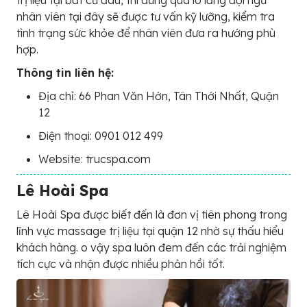
trị liệu tại bất cứ đâu, thì đừng quá lo lắng đội ngũ
nhân viên tại đây sẽ được tư vấn kỹ lưỡng, kiểm tra
tình trạng sức khỏe để nhân viên đưa ra hướng phù
hợp.
Thông tin liên hệ:
Địa chỉ: 66 Phan Văn Hớn, Tân Thới Nhất, Quận
12
Điện thoại: 0901 012 499
Website: trucspa.com
Lê Hoài Spa
Lê Hoài Spa được biết đến là đơn vị tiên phong trong
lĩnh vực massage trị liệu tại quận 12 nhờ sự thấu hiểu
khách hàng. o vậy spa luôn đem đến các trải nghiệm
tích cực và nhận được nhiều phản hồi tốt.