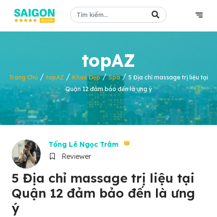
topAZ
/
/
/
/
Trang Chủ
topAZ
Khoẻ Đẹp
Spa
5 Địa chỉ massage trị liệu tại
Quận 12 đảm bảo đến là ưng ý
Tống Lê Ngọc Trâm
Reviewer
5 Địa chỉ massage trị liệu tại
Quận 12 đảm bảo đến là ưng
ý