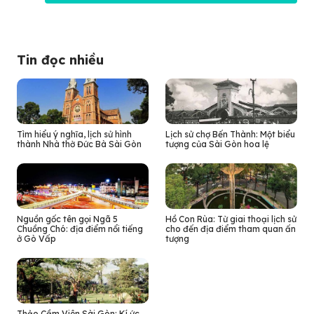
Tin đọc nhiều
Tìm hiểu ý nghĩa, lịch sử hình
Lịch sử chợ Bến Thành: Một biểu
thành Nhà thờ Đức Bà Sài Gòn
tượng của Sài Gòn hoa lệ
Nguồn gốc tên gọi Ngã 5
Hồ Con Rùa: Từ giai thoại lịch sử
Chuồng Chó: địa điểm nổi tiếng
cho đến địa điểm tham quan ấn
ở Gò Vấp
tượng
Thảo Cầm Viên Sài Gòn: Kí ức