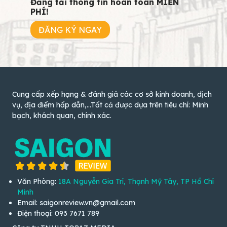
Đăng tải thông tin hoàn toàn MIỄN
PHÍ!
ĐĂNG KÝ NGAY
Cung cấp xếp hạng & đánh giá các cơ sở kinh doanh, dịch
vụ, địa điểm hấp dẫn,...Tất cả được dựa trên tiêu chí: Minh
bạch, khách quan, chính xác.
Văn Phòng:
18A Nguyễn Gia Trí, Thạnh Mỹ Tây, TP Hồ Chí
Minh
Email: saigonreview.vn@gmail.com
Điện thoại: 093 7671 789