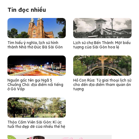
Tin đọc nhiều
Tìm hiểu ý nghĩa, lịch sử hình
Lịch sử chợ Bến Thành: Một biểu
thành Nhà thờ Đức Bà Sài Gòn
tượng của Sài Gòn hoa lệ
Nguồn gốc tên gọi Ngã 5
Hồ Con Rùa: Từ giai thoại lịch sử
Chuồng Chó: địa điểm nổi tiếng
cho đến địa điểm tham quan ấn
ở Gò Vấp
tượng
Thảo Cầm Viên Sài Gòn: Kí ức
tuổi thơ đẹp đẽ của nhiều thế hệ