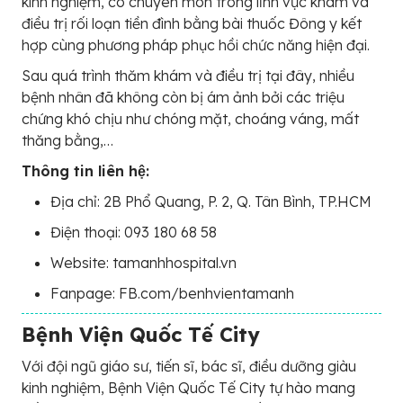
kinh nghiệm, có chuyên môn trong lĩnh vực khám và
điều trị rối loạn tiền đình bằng bài thuốc Đông y kết
hợp cùng phương pháp phục hồi chức năng hiện đại.
Sau quá trình thăm khám và điều trị tại đây, nhiều
bệnh nhân đã không còn bị ám ảnh bởi các triệu
chứng khó chịu như chóng mặt, choáng váng, mất
thăng bằng,…
Thông tin liên hệ:
Địa chỉ: 2B Phổ Quang, P. 2, Q. Tân Bình, TP.HCM
Điện thoại: 093 180 68 58
Website: tamanhhospital.vn
Fanpage: FB.com/benhvientamanh
Bệnh Viện Quốc Tế City
Với đội ngũ giáo sư, tiến sĩ, bác sĩ, điều dưỡng giàu
kinh nghiệm, Bệnh Viện Quốc Tế City tự hào mang