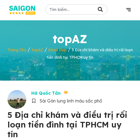
topAZ
/
/
/
Trang Chủ
topAZ
Khoẻ Đẹp
5 Địa chỉ khám và điều trị rối loạn
tiền đình tại TPHCM uy tín
Hà Quốc Tấn
Sài Gòn lung linh màu sắc phố
5 Địa chỉ khám và điều trị rối
loạn tiền đình tại TPHCM uy
tín