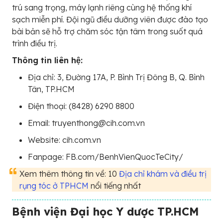
trú sang trọng, máy lạnh riêng cùng hệ thống khí
sạch miễn phí. Đội ngũ điều dưỡng viên được đào tạo
bài bản sẽ hỗ trợ chăm sóc tận tâm trong suốt quá
trình điều trị.
Thông tin liên hệ:
Địa chỉ: 3, Đường 17A, P. Bình Trị Đông B, Q. Bình
Tân, TP.HCM
Điện thoại: (8428) 6290 8800
Email: truyenthong@cih.com.vn
Website: cih.com.vn
Fanpage: FB.com/BenhVienQuocTeCity/
Xem thêm thông tin về: 10
Địa chỉ khám và điều trị
rụng tóc ở TPHCM
nổi tiếng nhất
Bệnh viện Đại học Y dược TP.HCM