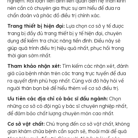
nghiệm. Rối loạn tiền đình liên quan đến hệ thần kinh
nên cần có chuyên gia thực sự am hiểu để đưa ra
chẩn đoán và phác đồ điều trị chính xác.
Trang thiết bị hiện đại:
Lựa chọn cơ sở y tế được
trang bị đầy đủ trang thiết bị y tế hiện đại, chuyên
dụng để kiểm tra chức năng tiền đình. Điều này sẽ
giúp quá trình điều trị hiệu quả nhất, phục hồi trong
thời gian sớm nhất.
Tham khảo nhận xét:
Tìm kiếm các nhận xét, đánh
giá của bệnh nhân trên các trang trực tuyến để đưa
ra quyết định phù hợp nhất. Cùng với đó hãy hỏi về
người thân bạn bè để hiểu thêm về cơ sở điều trị.
Ưu tiên các địa chỉ có bác sĩ đầu ngành:
Chọn
những cơ sở có đội ngũ y bác sĩ chuyên nghiệp nhất,
để đảm bảo chất lượng chuyên môn cao nhất.
Cơ sở vật chất:
Chú trọng đến cơ sở vật chất, không
gian khám chữa bệnh cần sạch sẽ, thoải mái để quá