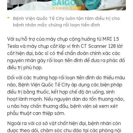
Bệnh Viện Quốc Tế City luôn tận tâm điều trị cho
bệnh nhân mắc chứng rối loạn tiền đình
Với sự hỗ trợ của máy chụp cộng hưởng từ MRI 1.5
Tesla và máy chụp cắt lớp vi tính CT Scanner 128 lát
cắt hiện đại, bác sĩ có thể chẩn đoán chính xác các
nguyên nhân gây rối loạn tiền đình để đưa ra phác đồ
điều trị phù hợp.
Đối với các trường hợp rối loạn tiền đình do thiếu máu
não, Bệnh Viện Quốc Tế City áp dụng các biện pháp
điều trị bằng thuốc, kết hợp chế độ ăn uống, sinh
hoạt lành mạnh. Nếu nguyên dân do tổn thương não,
u não hay chấn thương đầu, bệnh viện sẽ xem xét
phẫu thuật can thiệp sớm.
Ngoài ra với cơ sở vật chất hiện đại, bệnh nhân còn
được theo dõi, chăm sóc chu đáo tại các phòng nội