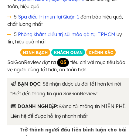
toàn, hiệu quả
5
Spa điều trị mụn tại Quận 1
đảm bảo hiệu quả,
chất lượng nhất
5
Phòng khám điều trị sùi mào gà tại TPHCM
uy
tín, hiệu quả nhất
MINH BẠCH
KHÁCH QUAN
CHÍNH XÁC
SaiGonReview đặt ra
03
tiêu chí với mục tiêu bảo
vệ người dùng tốt hơn, an toàn hơn
BẠN ĐỌC
: Sẽ nhận được ưu đãi tốt hơn khi nói
"Biết đến thông tin qua SaiGonReview"
DOANH NGHIỆP
: Đăng tải thông tin MIỄN PHÍ.
Liên hệ để được hỗ trợ nhanh nhất
Trở thành người đầu tiên bình luận cho bài